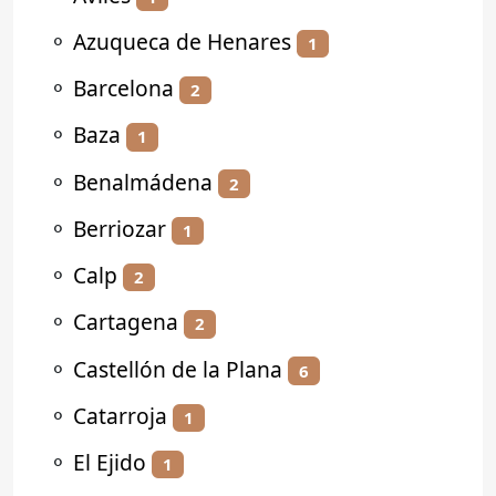
⚬
Azuqueca de Henares
1
⚬
Barcelona
2
⚬
Baza
1
⚬
Benalmádena
2
⚬
Berriozar
1
⚬
Calp
2
⚬
Cartagena
2
⚬
Castellón de la Plana
6
⚬
Catarroja
1
⚬
El Ejido
1