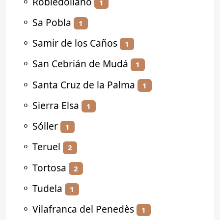
⚬
Robledollano
1
⚬
Sa Pobla
1
⚬
Samir de los Caños
1
⚬
San Cebrián de Mudá
1
⚬
Santa Cruz de la Palma
1
⚬
Sierra Elsa
1
⚬
Sóller
1
⚬
Teruel
2
⚬
Tortosa
2
⚬
Tudela
1
⚬
Vilafranca del Penedès
1