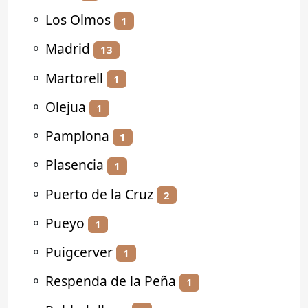
⚬
Los Olmos
1
⚬
Madrid
13
⚬
Martorell
1
⚬
Olejua
1
⚬
Pamplona
1
⚬
Plasencia
1
⚬
Puerto de la Cruz
2
⚬
Pueyo
1
⚬
Puigcerver
1
⚬
Respenda de la Peña
1