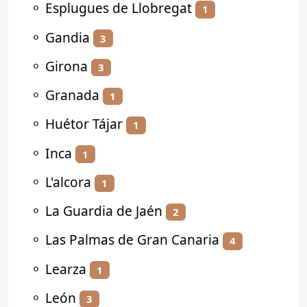
⚬
Esplugues de Llobregat
1
⚬
Gandia
3
⚬
Girona
3
⚬
Granada
1
⚬
Huétor Tájar
1
⚬
Inca
1
⚬
L'alcora
1
⚬
La Guardia de Jaén
2
⚬
Las Palmas de Gran Canaria
4
⚬
Learza
1
⚬
León
3