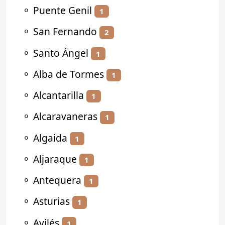
⚬
Puente Genil
1
⚬
San Fernando
2
⚬
Santo Ángel
1
⚬
Alba de Tormes
1
⚬
Alcantarilla
1
⚬
Alcaravaneras
1
⚬
Algaida
1
⚬
Aljaraque
1
⚬
Antequera
1
⚬
Asturias
1
⚬
Avilés
1