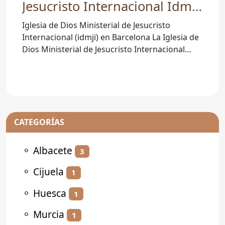
Jesucristo Internacional Idmji
- Cgmji Es Barcelona -
Iglesia de Dios Ministerial de Jesucristo
Barcelona
Internacional (idmji) en Barcelona La Iglesia de
Dios Ministerial de Jesucristo Internacional
(idmji) es una
CATEGORÍAS
⚬
Albacete
3
⚬
Cijuela
1
⚬
Huesca
1
⚬
Murcia
1