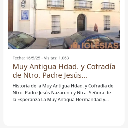
Fecha: 16/5/25 - Visitas: 1.063
Muy Antigua Hdad. y Cofradía
de Ntro. Padre Jesús
Nazareno y Ntra. Señora de la
Historia de la Muy Antigua Hdad. y Cofradía de
Esperanza - La Roda De
Ntro. Padre Jesús Nazareno y Ntra. Señora de
Andalucía
la Esperanza La Muy Antigua Hermandad y
Cofradía de Nuestro