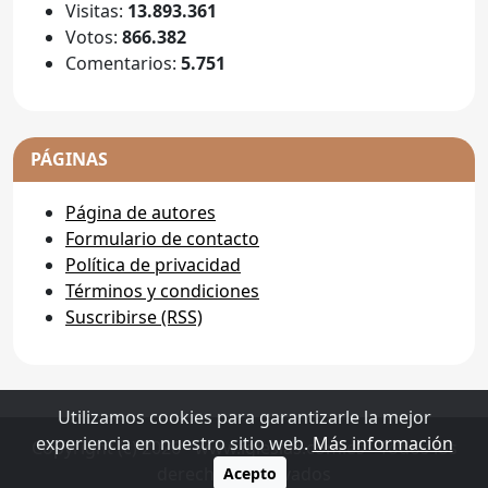
Visitas:
13.893.361
Votos:
866.382
Comentarios:
5.751
PÁGINAS
Página de autores
Formulario de contacto
Política de privacidad
Términos y condiciones
Suscribirse (RSS)
Utilizamos cookies para garantizarle la mejor
experiencia en nuestro sitio web.
Más información
Copyright (c) 2026 - www.iglesias.com.es - Todos los
derechos reservados
Acepto