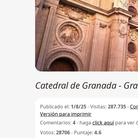
Catedral de Granada - Gr
Publicado el:
1/8/25
-
Visitas:
287.735
-
Com
Versión para imprimir
Comentarios:
4
- haga
click aquí
para ver 
Votos:
28706
- Puntaje:
4.6