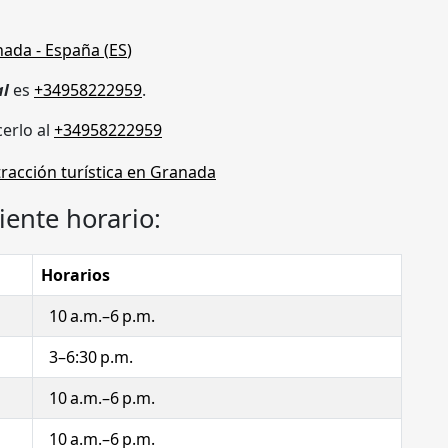
nada
- España (
ES
)
al
es
+34958222959
.
erlo al
+34958222959
iente horario:
Horarios
10 a.m.–6 p.m.
3–6:30 p.m.
10 a.m.–6 p.m.
10 a.m.–6 p.m.