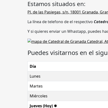
Estamos situados en:
Pl. de las Pasiegas, s/n
,
18001
Granada
,
Gra
La línea de telefono de el respectivo
Catedr
Y si quieres enviar un Whastapp, puedes hac
Puedes visitarnos en el sigu
Día
Lunes
Martes
Miércoles
Jueves (Hoy) ✸