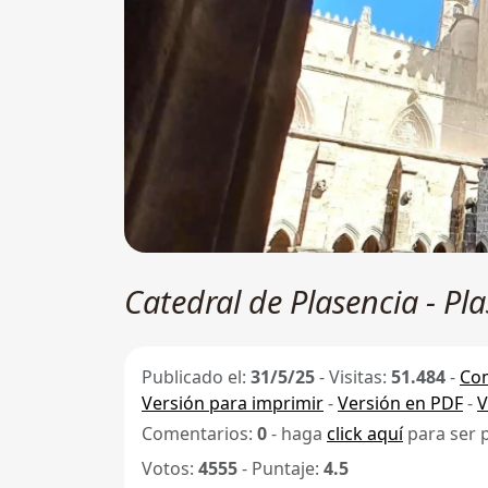
Catedral de Plasencia - Pl
Publicado el:
31/5/25
-
Visitas:
51.484
-
Com
Versión para imprimir
-
Versión en PDF
-
V
Comentarios:
0
- haga
click aquí
para ser 
Votos:
4555
- Puntaje:
4.5