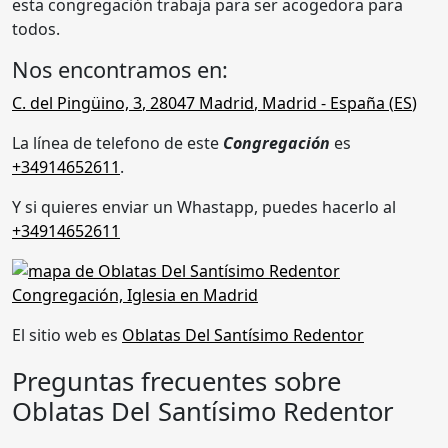
esta congregación trabaja para ser acogedora para
todos.
Nos encontramos en:
C. del Pingüino, 3
,
28047
Madrid
,
Madrid
- España (
ES
)
La línea de telefono de este
Congregación
es
+34914652611
.
Y si quieres enviar un Whastapp, puedes hacerlo al
+34914652611
El sitio web es
Oblatas Del Santísimo Redentor
Preguntas frecuentes sobre
Oblatas Del Santísimo Redentor