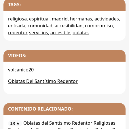
TAGS:
religiosa
,
espiritual
,
madrid
,
hermanas
,
actividades
,
entrada
,
comunidad
,
accesibilidad
,
compromiso
,
redentor
,
servicios
,
accesible
,
oblatas
VIDEOS:
volcanico20
Oblatas Del Santísimo Redentor
CONTENIDO RELACIONADO:
Oblatas del Santísimo Redentor Religiosas
3.0 ★