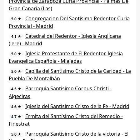
Provincia de Zaragoza Curia Provincial - Palmas De
Gran Canaria (Las)
Congregacion Del Santisimo Redentor Curia
5.0 ★
Provincial - Madrid
Catedral del Redentor - Iglesia Anglicana
4.1 ★
(iere) - Madrid
Iglesia Protestante de El Redentor. Iglesia
5.0 ★
Evangelica Española - Miajadas
Capilla del Santísimo Cristo de la Caridad - La
5.0 ★
Puebla De Montalbán
Parroquia Santísimo Corpus Christi -
4.5 ★
Algeciras
Iglesia del Santísimo Cristo de la Fe - Madrid
4.6 ★
Ermita del Santísimo Cristo del Remedio -
4.7 ★
Finestrat
Parroquia Santísimo Cristo de la victoria - El
5.0 ★