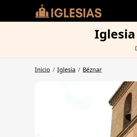
Iglesi
Inicio
Iglesia
Béznar