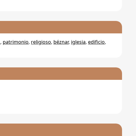
o
,
patrimonio
,
religioso
,
béznar
,
iglesia
,
edificio
,