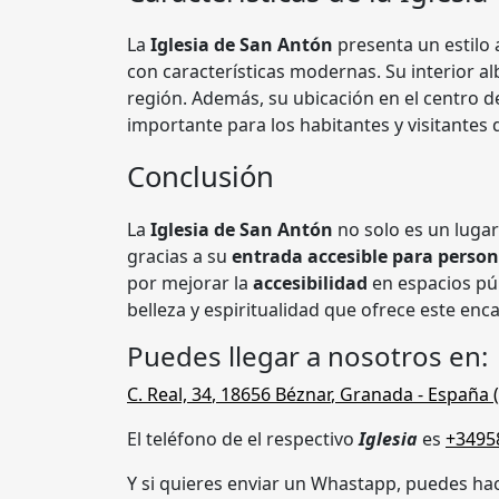
La
Iglesia de San Antón
presenta un estilo
con características modernas. Su interior alb
región. Además, su ubicación en el centro d
importante para los habitantes y visitantes 
Conclusión
La
Iglesia de San Antón
no solo es un lugar
gracias a su
entrada accesible para person
por mejorar la
accesibilidad
en espacios púb
belleza y espiritualidad que ofrece este enc
Puedes llegar a nosotros en:
C. Real, 34
,
18656
Béznar
,
Granada
- España (
El teléfono de el respectivo
Iglesia
es
+3495
Y si quieres enviar un Whastapp, puedes hac