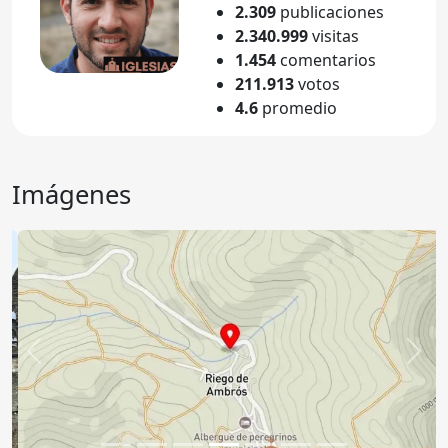
2.309
publicaciones
2.340.999
visitas
1.454
comentarios
211.913
votos
4.6
promedio
Imágenes
Anterior
Sigu