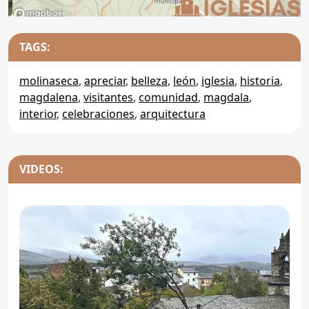
TAGS:
molinaseca
,
apreciar
,
belleza
,
león
,
iglesia
,
historia
,
magdalena
,
visitantes
,
comunidad
,
magdala
,
interior
,
celebraciones
,
arquitectura
VIDEOS: