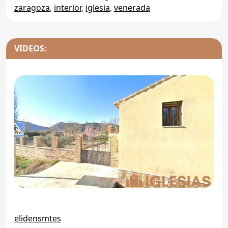
zaragoza
,
interior
,
iglesia
,
venerada
VIDEOS:
elidensmtes