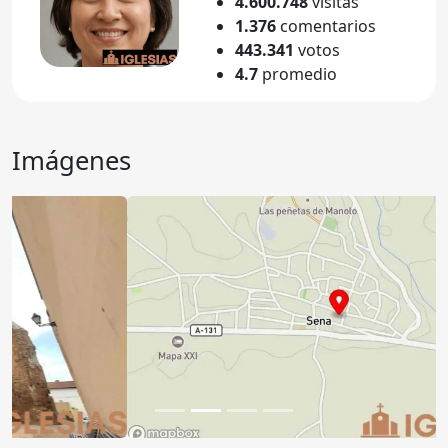
4.600.748
visitas
1.376
comentarios
443.341
votos
4.7
promedio
Imágenes
Anterior
Sigu