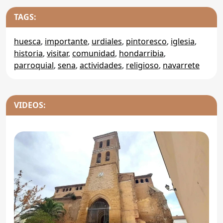
TAGS:
huesca
,
importante
,
urdiales
,
pintoresco
,
iglesia
,
historia
,
visitar
,
comunidad
,
hondarribia
,
parroquial
,
sena
,
actividades
,
religioso
,
navarrete
VIDEOS: