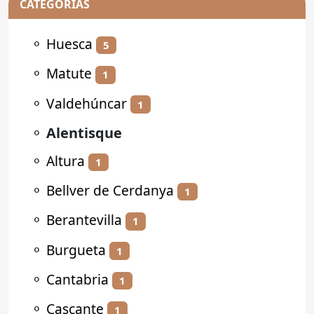
CATEGORÍAS
⚬
Huesca
5
⚬
Matute
1
⚬
Valdehúncar
1
⚬
Alentisque
⚬
Altura
1
⚬
Bellver de Cerdanya
1
⚬
Berantevilla
1
⚬
Burgueta
1
⚬
Cantabria
1
⚬
Cascante
1