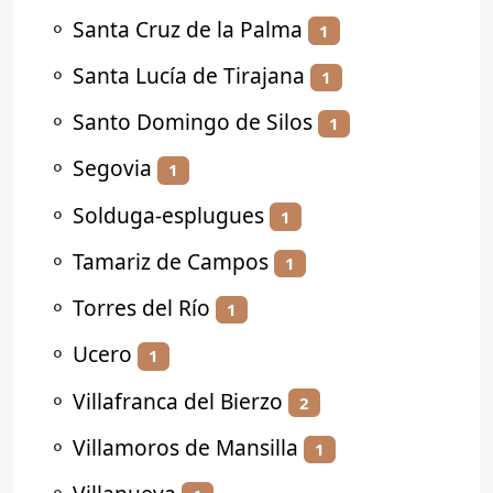
⚬
Santa Cruz de la Palma
1
⚬
Santa Lucía de Tirajana
1
⚬
Santo Domingo de Silos
1
⚬
Segovia
1
⚬
Solduga-esplugues
1
⚬
Tamariz de Campos
1
⚬
Torres del Río
1
⚬
Ucero
1
⚬
Villafranca del Bierzo
2
⚬
Villamoros de Mansilla
1