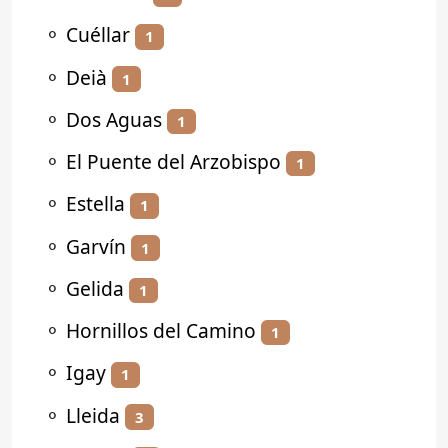
⚬
Cuéllar
1
⚬
Deià
1
⚬
Dos Aguas
1
⚬
El Puente del Arzobispo
1
⚬
Estella
1
⚬
Garvín
1
⚬
Gelida
1
⚬
Hornillos del Camino
1
⚬
Igay
1
⚬
Lleida
3