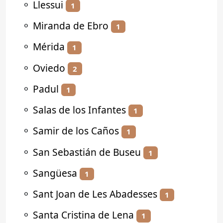
⚬
Llessui
1
⚬
Miranda de Ebro
1
⚬
Mérida
1
⚬
Oviedo
2
⚬
Padul
1
⚬
Salas de los Infantes
1
⚬
Samir de los Caños
1
⚬
San Sebastián de Buseu
1
⚬
Sangüesa
1
⚬
Sant Joan de Les Abadesses
1
⚬
Santa Cristina de Lena
1