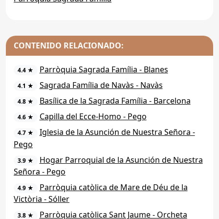
CONTENIDO RELACIONADO:
Parròquia Sagrada Família - Blanes
4.4 ★
Sagrada Família de Navàs - Navàs
4.1 ★
Basílica de la Sagrada Família - Barcelona
4.8 ★
Capilla del Ecce-Homo - Pego
4.6 ★
Iglesia de la Asunción de Nuestra Señora -
4.7 ★
Pego
Hogar Parroquial de la Asunción de Nuestra
3.9 ★
Señora - Pego
Parròquia catòlica de Mare de Déu de la
4.9 ★
Victòria - Sóller
Parròquia catòlica Sant Jaume - Orcheta
3.8 ★