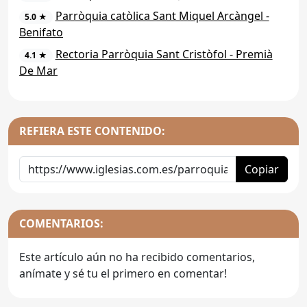
Parròquia catòlica Sant Miquel Arcàngel -
5.0 ★
Benifato
Rectoria Parròquia Sant Cristòfol - Premià
4.1 ★
De Mar
REFIERA ESTE CONTENIDO:
Copiar
COMENTARIOS:
Este artículo aún no ha recibido comentarios,
anímate y sé tu el primero en comentar!