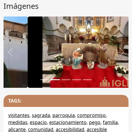
Imágenes
Anterior
Sigu
TAGS:
visitantes
,
sagrada
,
parroquia
,
compromiso
,
medidas
,
espacio
,
estacionamiento
,
pego
,
familia
,
alicante
,
comunidad
,
accesibilidad
,
accesible