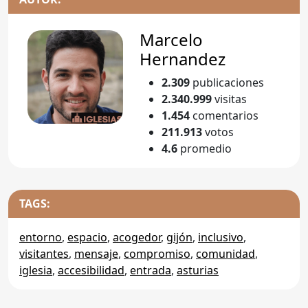
Marcelo
Hernandez
2.309
publicaciones
2.340.999
visitas
1.454
comentarios
211.913
votos
4.6
promedio
TAGS:
entorno
,
espacio
,
acogedor
,
gijón
,
inclusivo
,
visitantes
,
mensaje
,
compromiso
,
comunidad
,
iglesia
,
accesibilidad
,
entrada
,
asturias