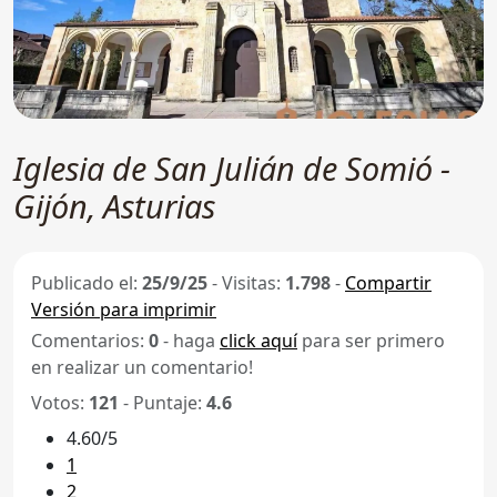
Iglesia de San Julián de Somió -
Gijón, Asturias
Publicado el:
25/9/25
-
Visitas:
1.798
-
Compartir
Versión para imprimir
Comentarios:
0
- haga
click aquí
para ser primero
en realizar un comentario!
Votos:
121
- Puntaje:
4.6
4.60/5
1
2