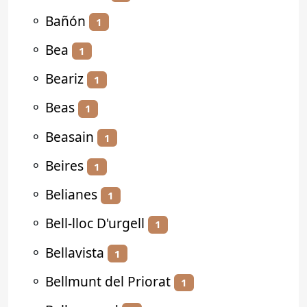
⚬
Bañón
1
⚬
Bea
1
⚬
Beariz
1
⚬
Beas
1
⚬
Beasain
1
⚬
Beires
1
⚬
Belianes
1
⚬
Bell-lloc D'urgell
1
⚬
Bellavista
1
⚬
Bellmunt del Priorat
1