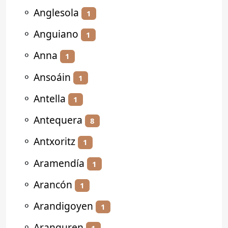
⚬
Anglesola
1
⚬
Anguiano
1
⚬
Anna
1
⚬
Ansoáin
1
⚬
Antella
1
⚬
Antequera
8
⚬
Antxoritz
1
⚬
Aramendía
1
⚬
Arancón
1
⚬
Arandigoyen
1
⚬
Aranguren