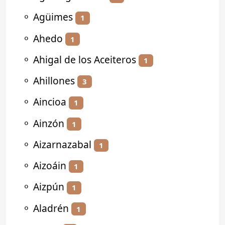
⚬
Agüimes
1
⚬
Ahedo
1
⚬
Ahigal de los Aceiteros
1
⚬
Ahillones
3
⚬
Aincioa
1
⚬
Ainzón
1
⚬
Aizarnazabal
1
⚬
Aizoáin
1
⚬
Aizpún
1
⚬
Aladrén
1