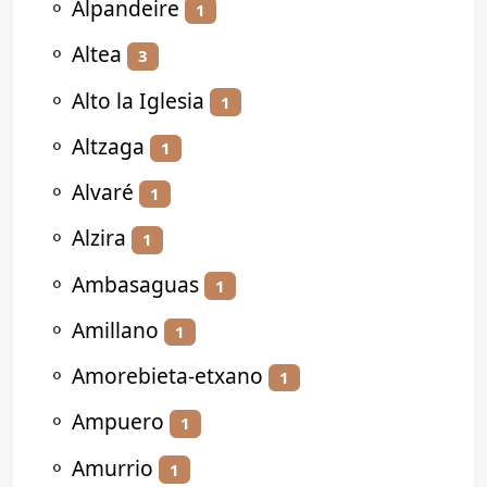
⚬
Alpandeire
1
⚬
Altea
3
⚬
Alto la Iglesia
1
⚬
Altzaga
1
⚬
Alvaré
1
⚬
Alzira
1
⚬
Ambasaguas
1
⚬
Amillano
1
⚬
Amorebieta-etxano
1
⚬
Ampuero
1
⚬
Amurrio
1