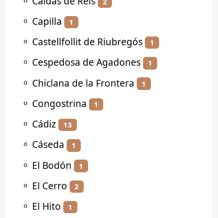
⚬
Caldas de Reis
2
⚬
Capilla
1
⚬
Castellfollit de Riubregós
1
⚬
Cespedosa de Agadones
1
⚬
Chiclana de la Frontera
1
⚬
Congostrina
1
⚬
Cádiz
13
⚬
Cáseda
1
⚬
El Bodón
1
⚬
El Cerro
2
⚬
El Hito
1