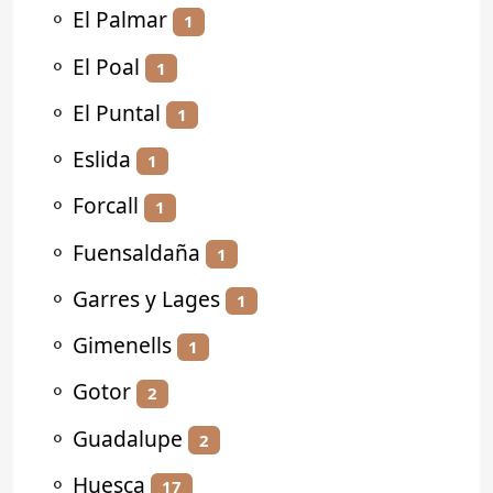
⚬
El Palmar
1
⚬
El Poal
1
⚬
El Puntal
1
⚬
Eslida
1
⚬
Forcall
1
⚬
Fuensaldaña
1
⚬
Garres y Lages
1
⚬
Gimenells
1
⚬
Gotor
2
⚬
Guadalupe
2
⚬
Huesca
17