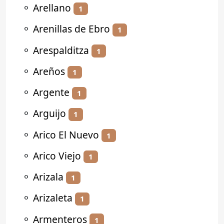
⚬
Arellano
1
⚬
Arenillas de Ebro
1
⚬
Arespalditza
1
⚬
Areños
1
⚬
Argente
1
⚬
Arguijo
1
⚬
Arico El Nuevo
1
⚬
Arico Viejo
1
⚬
Arizala
1
⚬
Arizaleta
1
⚬
Armenteros
1