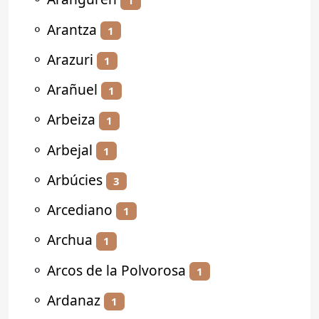
1
⚬
Arantza
1
⚬
Arazuri
1
⚬
Arañuel
1
⚬
Arbeiza
1
⚬
Arbejal
1
⚬
Arbúcies
3
⚬
Arcediano
1
⚬
Archua
1
⚬
Arcos de la Polvorosa
1
⚬
Ardanaz
1