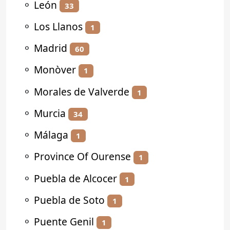
⚬
León
33
⚬
Los Llanos
1
⚬
Madrid
60
⚬
Monòver
1
⚬
Morales de Valverde
1
⚬
Murcia
34
⚬
Málaga
1
⚬
Province Of Ourense
1
⚬
Puebla de Alcocer
1
⚬
Puebla de Soto
1
⚬
Puente Genil
1