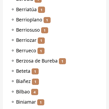
⚬
Berriatúa
1
⚬
Berrioplano
1
⚬
Berriosuso
1
⚬
Berriozar
1
⚬
Berrueco
1
⚬
Berzosa de Bureba
1
⚬
Beteta
1
⚬
Biañez
1
⚬
Bilbao
4
⚬
Biniamar
1