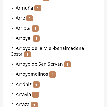
⚬
Armuña
1
⚬
Arre
1
⚬
Arrieta
1
⚬
Arroyal
1
⚬
Arroyo de la Miel-benalmádena
Costa
1
⚬
Arroyo de San Serván
1
⚬
Arroyomolinos
1
⚬
Arróniz
1
⚬
Artavia
1
⚬
Artaza
1