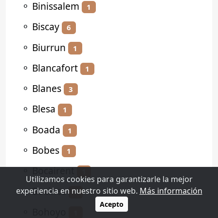
⚬
Binissalem
1
⚬
Biscay
6
⚬
Biurrun
1
⚬
Blancafort
1
⚬
Blanes
3
⚬
Blesa
1
⚬
Boada
1
⚬
Bobes
1
⚬
Bocairent
1
Utilizamos cookies para garantizarle la mejor
⚬
Bocines
experiencia en nuestro sitio web.
Más información
1
Acepto
⚬
Bohoyo
1