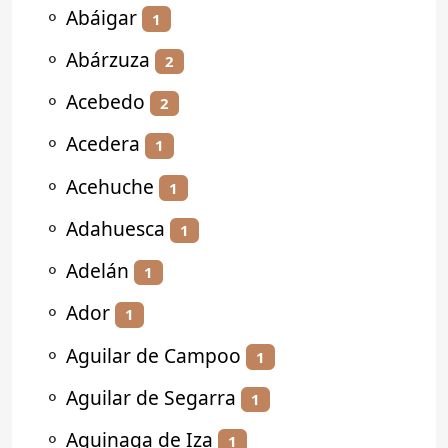
⚬
Abáigar
1
⚬
Abárzuza
2
⚬
Acebedo
2
⚬
Acedera
1
⚬
Acehuche
1
⚬
Adahuesca
1
⚬
Adelán
1
⚬
Ador
1
⚬
Aguilar de Campoo
1
⚬
Aguilar de Segarra
1
⚬
Aguinaga de Iza
1