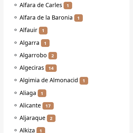
⚬
Alfara de Carles
1
⚬
Alfara de la Baronia
1
⚬
Alfauir
1
⚬
Algarra
1
⚬
Algarrobo
2
⚬
Algeciras
14
⚬
Algimia de Almonacid
1
⚬
Aliaga
1
⚬
Alicante
17
⚬
Aljaraque
2
⚬
Alkiza
1