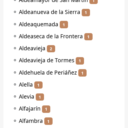
1
⚬
Aldeanueva de la Sierra
1
⚬
Aldeaquemada
1
⚬
Aldeaseca de la Frontera
1
⚬
Aldeavieja
2
⚬
Aldeavieja de Tormes
1
⚬
Aldehuela de Periáñez
1
⚬
Alella
1
⚬
Alevia
1
⚬
Alfajarín
1
⚬
Alfambra
1