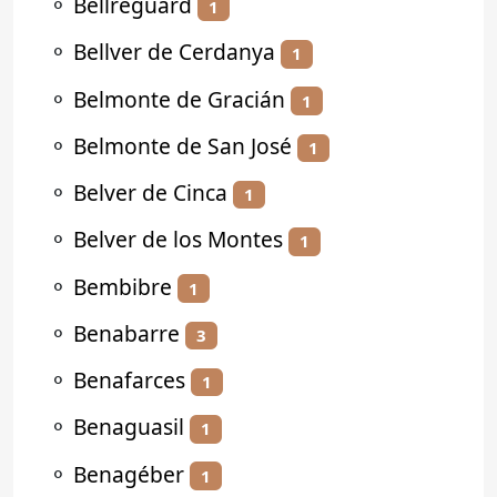
⚬
Bellreguard
1
⚬
Bellver de Cerdanya
1
⚬
Belmonte de Gracián
1
⚬
Belmonte de San José
1
⚬
Belver de Cinca
1
⚬
Belver de los Montes
1
⚬
Bembibre
1
⚬
Benabarre
3
⚬
Benafarces
1
⚬
Benaguasil
1
⚬
Benagéber
1