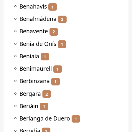
⚬
Benahavís
1
⚬
Benalmádena
2
⚬
Benavente
2
⚬
Benia de Onís
1
⚬
Beniaia
1
⚬
Benimaurell
1
⚬
Berbinzana
1
⚬
Bergara
2
⚬
Beriáin
1
⚬
Berlanga de Duero
1
⚬
Berodia
1