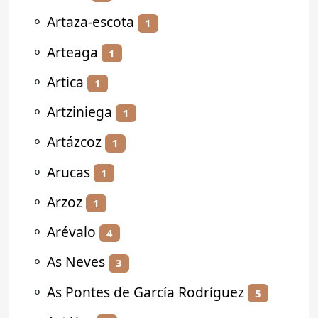
⚬
Artaza-escota
1
⚬
Arteaga
1
⚬
Artica
1
⚬
Artziniega
1
⚬
Artázcoz
1
⚬
Arucas
1
⚬
Arzoz
1
⚬
Arévalo
4
⚬
As Neves
3
⚬
As Pontes de García Rodríguez
5