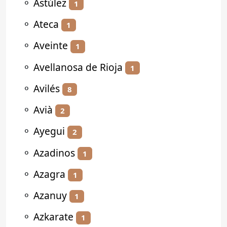
⚬
Astúlez
1
⚬
Ateca
1
⚬
Aveinte
1
⚬
Avellanosa de Rioja
1
⚬
Avilés
8
⚬
Avià
2
⚬
Ayegui
2
⚬
Azadinos
1
⚬
Azagra
1
⚬
Azanuy
1
⚬
Azkarate
1