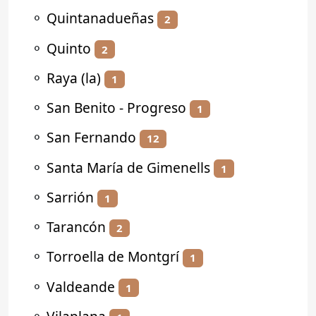
⚬
Quintanadueñas
2
⚬
Quinto
2
⚬
Raya (la)
1
⚬
San Benito - Progreso
1
⚬
San Fernando
12
⚬
Santa María de Gimenells
1
⚬
Sarrión
1
⚬
Tarancón
2
⚬
Torroella de Montgrí
1
⚬
Valdeande
1