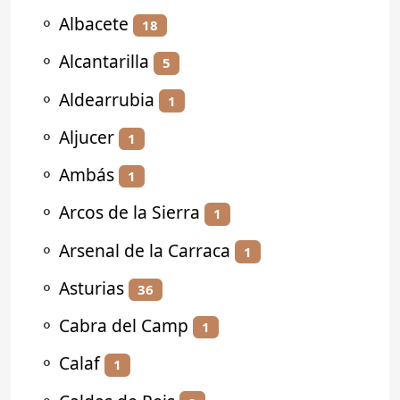
⚬
Albacete
18
⚬
Alcantarilla
5
⚬
Aldearrubia
1
⚬
Aljucer
1
⚬
Ambás
1
⚬
Arcos de la Sierra
1
⚬
Arsenal de la Carraca
1
⚬
Asturias
36
⚬
Cabra del Camp
1
⚬
Calaf
1