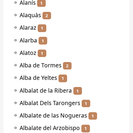
⚬
Alanís
1
⚬
Alaquàs
2
⚬
Alaraz
1
⚬
Alarba
1
⚬
Alatoz
1
⚬
Alba de Tormes
2
⚬
Alba de Yeltes
1
⚬
Albalat de la Ribera
1
⚬
Albalat Dels Tarongers
1
⚬
Albalate de las Nogueras
1
⚬
Albalate del Arzobispo
1