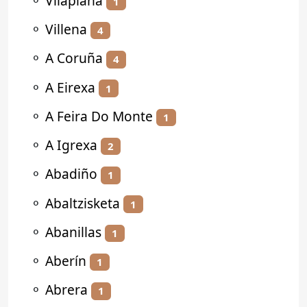
⚬
Vilaplana
1
⚬
Villena
4
⚬
A Coruña
4
⚬
A Eirexa
1
⚬
A Feira Do Monte
1
⚬
A Igrexa
2
⚬
Abadiño
1
⚬
Abaltzisketa
1
⚬
Abanillas
1
⚬
Aberín
1
⚬
Abrera
1