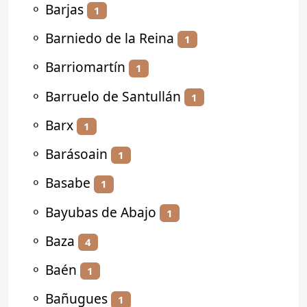
⚬
Barjas
1
⚬
Barniedo de la Reina
1
⚬
Barriomartín
1
⚬
Barruelo de Santullán
1
⚬
Barx
1
⚬
Barásoain
1
⚬
Basabe
1
⚬
Bayubas de Abajo
1
⚬
Baza
4
⚬
Baén
1
⚬
Bañugues
1