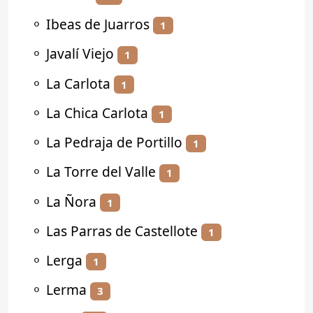
⚬
Ibeas de Juarros
1
⚬
Javalí Viejo
1
⚬
La Carlota
1
⚬
La Chica Carlota
1
⚬
La Pedraja de Portillo
1
⚬
La Torre del Valle
1
⚬
La Ñora
1
⚬
Las Parras de Castellote
1
⚬
Lerga
1
⚬
Lerma
3