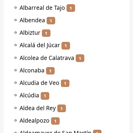
⚬
Albarreal de Tajo
1
⚬
Albendea
1
⚬
Albiztur
1
⚬
Alcalá del Júcar
1
⚬
Alcolea de Calatrava
1
⚬
Alconaba
1
⚬
Alcudia de Veo
1
⚬
Alcúdia
1
⚬
Aldea del Rey
1
⚬
Aldealpozo
1
⚬
Aldeamayor de San Martín