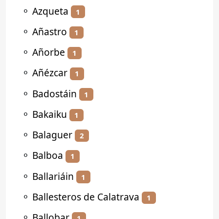
⚬
Azqueta
1
⚬
Añastro
1
⚬
Añorbe
1
⚬
Añézcar
1
⚬
Badostáin
1
⚬
Bakaiku
1
⚬
Balaguer
2
⚬
Balboa
1
⚬
Ballariáin
1
⚬
Ballesteros de Calatrava
1
⚬
Ballobar
1