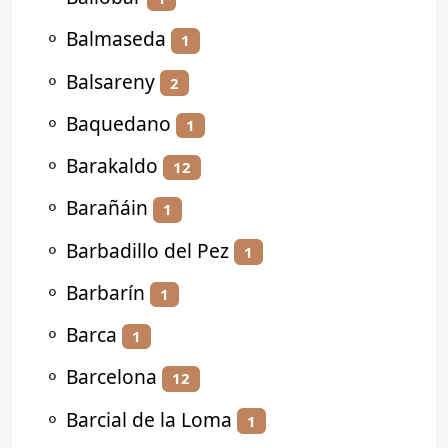
⚬
Balmaseda
1
⚬
Balsareny
2
⚬
Baquedano
1
⚬
Barakaldo
12
⚬
Barañáin
1
⚬
Barbadillo del Pez
1
⚬
Barbarín
1
⚬
Barca
1
⚬
Barcelona
12
⚬
Barcial de la Loma
1