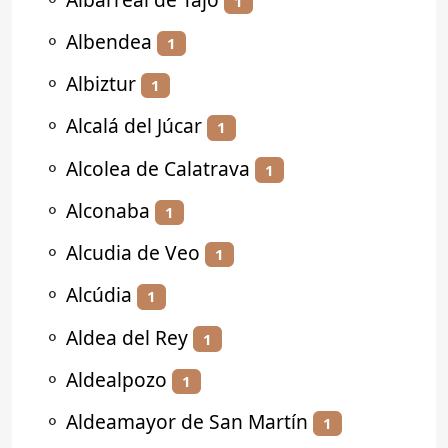
1
⚬
Albendea
1
⚬
Albiztur
1
⚬
Alcalá del Júcar
1
⚬
Alcolea de Calatrava
1
⚬
Alconaba
1
⚬
Alcudia de Veo
1
⚬
Alcúdia
1
⚬
Aldea del Rey
1
⚬
Aldealpozo
1
⚬
Aldeamayor de San Martín
1