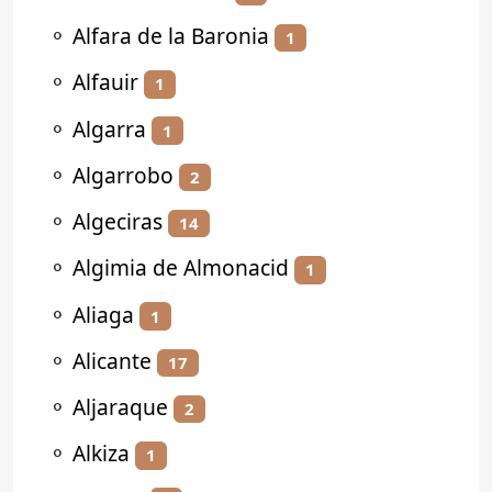
⚬
Alfara de la Baronia
1
⚬
Alfauir
1
⚬
Algarra
1
⚬
Algarrobo
2
⚬
Algeciras
14
⚬
Algimia de Almonacid
1
⚬
Aliaga
1
⚬
Alicante
17
⚬
Aljaraque
2
⚬
Alkiza
1