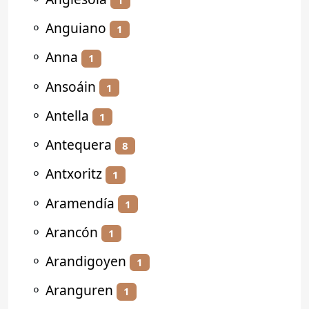
⚬
Anguiano
1
⚬
Anna
1
⚬
Ansoáin
1
⚬
Antella
1
⚬
Antequera
8
⚬
Antxoritz
1
⚬
Aramendía
1
⚬
Arancón
1
⚬
Arandigoyen
1
⚬
Aranguren
1