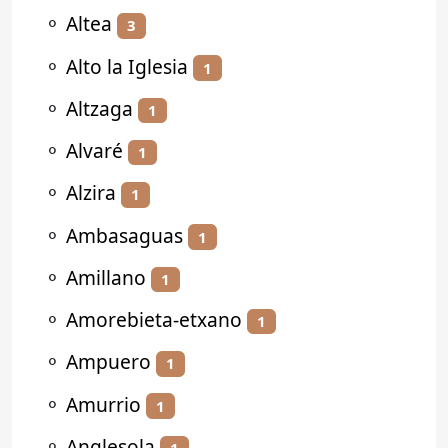
⚬
Altea
3
⚬
Alto la Iglesia
1
⚬
Altzaga
1
⚬
Alvaré
1
⚬
Alzira
1
⚬
Ambasaguas
1
⚬
Amillano
1
⚬
Amorebieta-etxano
1
⚬
Ampuero
1
⚬
Amurrio
1
⚬
Anglesola
1