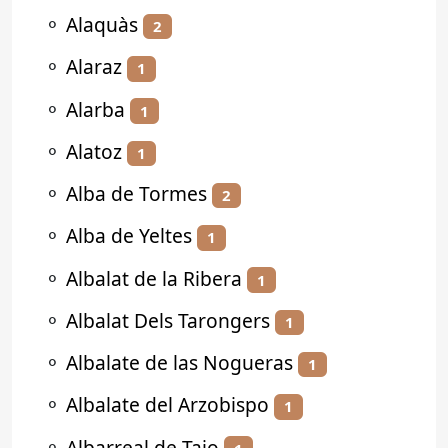
⚬
Alaquàs
2
⚬
Alaraz
1
⚬
Alarba
1
⚬
Alatoz
1
⚬
Alba de Tormes
2
⚬
Alba de Yeltes
1
⚬
Albalat de la Ribera
1
⚬
Albalat Dels Tarongers
1
⚬
Albalate de las Nogueras
1
⚬
Albalate del Arzobispo
1
⚬
Albarreal de Tajo