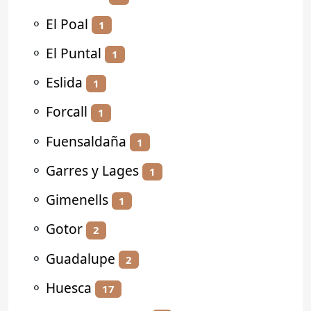
⚬
El Poal
1
⚬
El Puntal
1
⚬
Eslida
1
⚬
Forcall
1
⚬
Fuensaldaña
1
⚬
Garres y Lages
1
⚬
Gimenells
1
⚬
Gotor
2
⚬
Guadalupe
2
⚬
Huesca
17