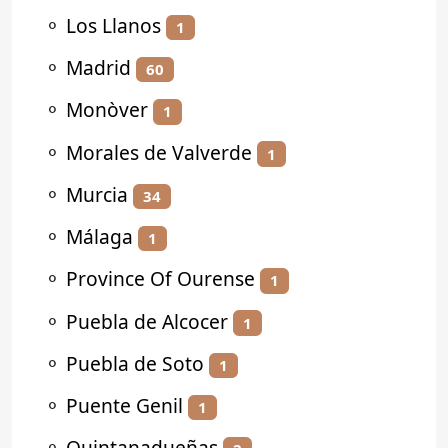
⚬
Los Llanos
1
⚬
Madrid
60
⚬
Monòver
1
⚬
Morales de Valverde
1
⚬
Murcia
34
⚬
Málaga
1
⚬
Province Of Ourense
1
⚬
Puebla de Alcocer
1
⚬
Puebla de Soto
1
⚬
Puente Genil
1
⚬
Quintanadueñas