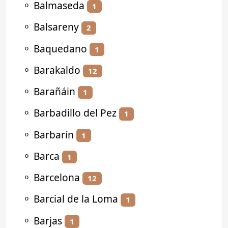
⚬
Balmaseda
1
⚬
Balsareny
2
⚬
Baquedano
1
⚬
Barakaldo
12
⚬
Barañáin
1
⚬
Barbadillo del Pez
1
⚬
Barbarín
1
⚬
Barca
1
⚬
Barcelona
12
⚬
Barcial de la Loma
1
⚬
Barjas
1