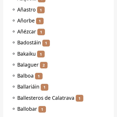
⚬
Añastro
1
⚬
Añorbe
1
⚬
Añézcar
1
⚬
Badostáin
1
⚬
Bakaiku
1
⚬
Balaguer
2
⚬
Balboa
1
⚬
Ballariáin
1
⚬
Ballesteros de Calatrava
1
⚬
Ballobar
1