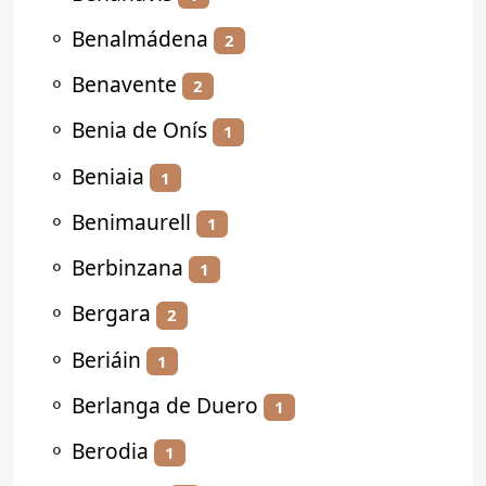
⚬
Benalmádena
2
⚬
Benavente
2
⚬
Benia de Onís
1
⚬
Beniaia
1
⚬
Benimaurell
1
⚬
Berbinzana
1
⚬
Bergara
2
⚬
Beriáin
1
⚬
Berlanga de Duero
1
⚬
Berodia
1