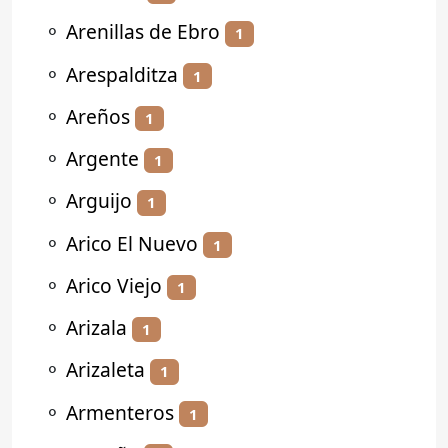
⚬
Arenillas de Ebro
1
⚬
Arespalditza
1
⚬
Areños
1
⚬
Argente
1
⚬
Arguijo
1
⚬
Arico El Nuevo
1
⚬
Arico Viejo
1
⚬
Arizala
1
⚬
Arizaleta
1
⚬
Armenteros
1