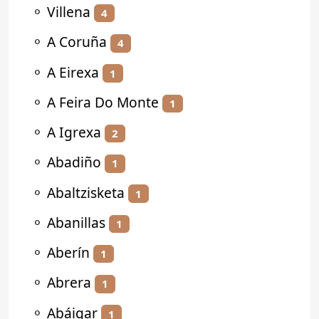
⚬
Villena
4
⚬
A Coruña
4
⚬
A Eirexa
1
⚬
A Feira Do Monte
1
⚬
A Igrexa
2
⚬
Abadiño
1
⚬
Abaltzisketa
1
⚬
Abanillas
1
⚬
Aberín
1
⚬
Abrera
1
⚬
Abáigar
1