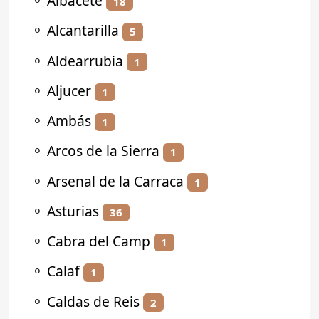
⚬
Albacete
18
⚬
Alcantarilla
5
⚬
Aldearrubia
1
⚬
Aljucer
1
⚬
Ambás
1
⚬
Arcos de la Sierra
1
⚬
Arsenal de la Carraca
1
⚬
Asturias
36
⚬
Cabra del Camp
1
⚬
Calaf
1
⚬
Caldas de Reis
2