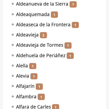
⚬
Aldeanueva de la Sierra
1
⚬
Aldeaquemada
1
⚬
Aldeaseca de la Frontera
1
⚬
Aldeavieja
2
⚬
Aldeavieja de Tormes
1
⚬
Aldehuela de Periáñez
1
⚬
Alella
1
⚬
Alevia
1
⚬
Alfajarín
1
⚬
Alfambra
1
⚬
Alfara de Carles
1