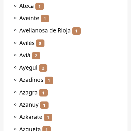
⚬
Ateca
1
⚬
Aveinte
1
⚬
Avellanosa de Rioja
1
⚬
Avilés
8
⚬
Avià
2
⚬
Ayegui
2
⚬
Azadinos
1
⚬
Azagra
1
⚬
Azanuy
1
⚬
Azkarate
1
⚬
Azqueta
1