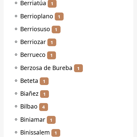
⚬
Berriatúa
1
⚬
Berrioplano
1
⚬
Berriosuso
1
⚬
Berriozar
1
⚬
Berrueco
1
⚬
Berzosa de Bureba
1
⚬
Beteta
1
⚬
Biañez
1
⚬
Bilbao
4
⚬
Biniamar
1
⚬
Binissalem
1