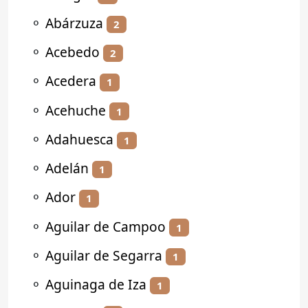
⚬
Abárzuza
2
⚬
Acebedo
2
⚬
Acedera
1
⚬
Acehuche
1
⚬
Adahuesca
1
⚬
Adelán
1
⚬
Ador
1
⚬
Aguilar de Campoo
1
⚬
Aguilar de Segarra
1
⚬
Aguinaga de Iza
1