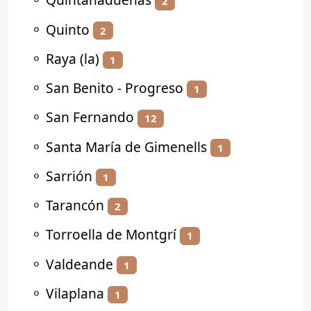
2
⚬
Quinto
2
⚬
Raya (la)
1
⚬
San Benito - Progreso
1
⚬
San Fernando
12
⚬
Santa María de Gimenells
1
⚬
Sarrión
1
⚬
Tarancón
2
⚬
Torroella de Montgrí
1
⚬
Valdeande
1
⚬
Vilaplana
1