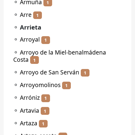
⚬
Armuña
1
⚬
Arre
1
⚬
Arrieta
⚬
Arroyal
1
⚬
Arroyo de la Miel-benalmádena
Costa
1
⚬
Arroyo de San Serván
1
⚬
Arroyomolinos
1
⚬
Arróniz
1
⚬
Artavia
1
⚬
Artaza
1