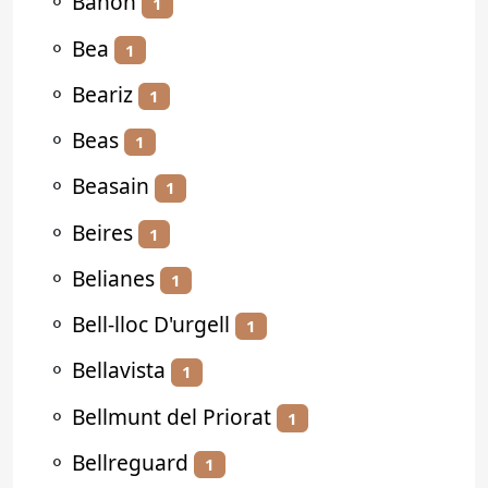
⚬
Bañón
1
⚬
Bea
1
⚬
Beariz
1
⚬
Beas
1
⚬
Beasain
1
⚬
Beires
1
⚬
Belianes
1
⚬
Bell-lloc D'urgell
1
⚬
Bellavista
1
⚬
Bellmunt del Priorat
1
⚬
Bellreguard
1