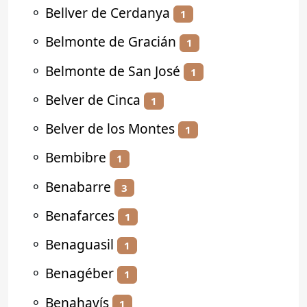
⚬
Bellver de Cerdanya
1
⚬
Belmonte de Gracián
1
⚬
Belmonte de San José
1
⚬
Belver de Cinca
1
⚬
Belver de los Montes
1
⚬
Bembibre
1
⚬
Benabarre
3
⚬
Benafarces
1
⚬
Benaguasil
1
⚬
Benagéber
1
⚬
Benahavís
1