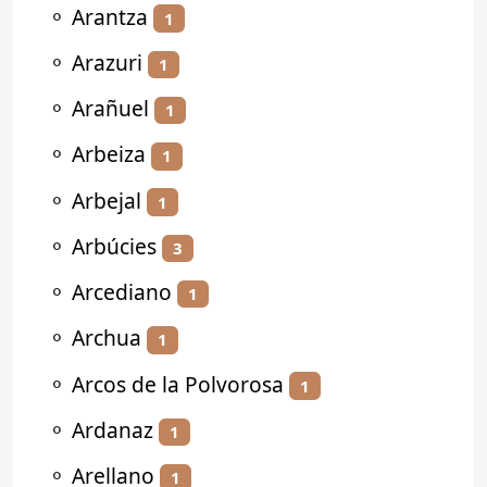
⚬
Arantza
1
⚬
Arazuri
1
⚬
Arañuel
1
⚬
Arbeiza
1
⚬
Arbejal
1
⚬
Arbúcies
3
⚬
Arcediano
1
⚬
Archua
1
⚬
Arcos de la Polvorosa
1
⚬
Ardanaz
1
⚬
Arellano
1