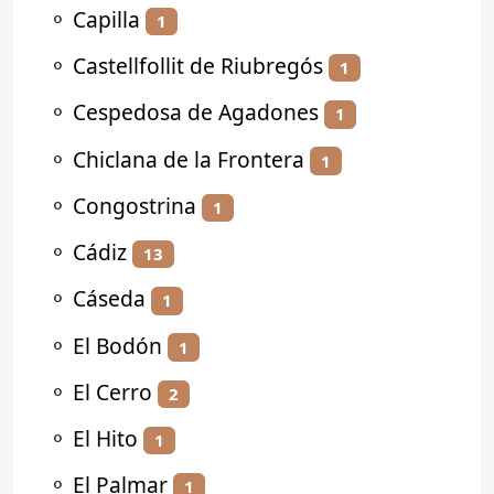
⚬
Capilla
1
⚬
Castellfollit de Riubregós
1
⚬
Cespedosa de Agadones
1
⚬
Chiclana de la Frontera
1
⚬
Congostrina
1
⚬
Cádiz
13
⚬
Cáseda
1
⚬
El Bodón
1
⚬
El Cerro
2
⚬
El Hito
1
⚬
El Palmar
1