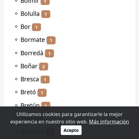
⚬
Bolmir
1
⚬
Bolulla
1
⚬
Bor
1
⚬
Bormate
1
⚬
Borredà
1
⚬
Boñar
2
⚬
Bresca
1
⚬
Bretó
1
⚬
Bretún
1
Utilizamos cookies para garantizarle la mejor
⚬
Brez
1
experiencia en nuestro sitio web.
Más información
⚬
Buberos
Acepto
1