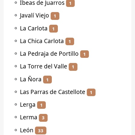
⚬
Ibeas de Juarros
1
⚬
Javalí Viejo
1
⚬
La Carlota
1
⚬
La Chica Carlota
1
⚬
La Pedraja de Portillo
1
⚬
La Torre del Valle
1
⚬
La Ñora
1
⚬
Las Parras de Castellote
1
⚬
Lerga
1
⚬
Lerma
3
⚬
León
33