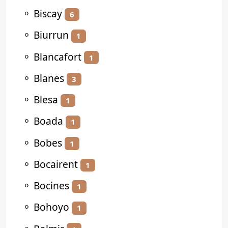
⚬
Biscay
6
⚬
Biurrun
1
⚬
Blancafort
1
⚬
Blanes
3
⚬
Blesa
1
⚬
Boada
1
⚬
Bobes
1
⚬
Bocairent
1
⚬
Bocines
1
⚬
Bohoyo
1