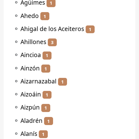
⚬
Agüimes
1
⚬
Ahedo
1
⚬
Ahigal de los Aceiteros
1
⚬
Ahillones
3
⚬
Aincioa
1
⚬
Ainzón
1
⚬
Aizarnazabal
1
⚬
Aizoáin
1
⚬
Aizpún
1
⚬
Aladrén
1
⚬
Alanís
1