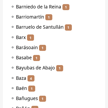
⚬
Barniedo de la Reina
1
⚬
Barriomartín
1
⚬
Barruelo de Santullán
1
⚬
Barx
1
⚬
Barásoain
1
⚬
Basabe
1
⚬
Bayubas de Abajo
1
⚬
Baza
4
⚬
Baén
1
⚬
Bañugues
1