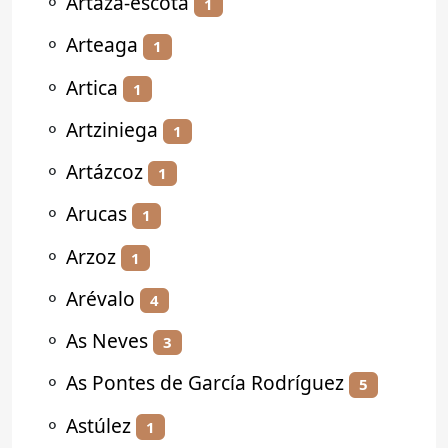
⚬
Artaza-escota
1
⚬
Arteaga
1
⚬
Artica
1
⚬
Artziniega
1
⚬
Artázcoz
1
⚬
Arucas
1
⚬
Arzoz
1
⚬
Arévalo
4
⚬
As Neves
3
⚬
As Pontes de García Rodríguez
5
⚬
Astúlez
1