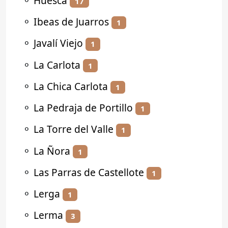
⚬
Huesca
17
⚬
Ibeas de Juarros
1
⚬
Javalí Viejo
1
⚬
La Carlota
1
⚬
La Chica Carlota
1
⚬
La Pedraja de Portillo
1
⚬
La Torre del Valle
1
⚬
La Ñora
1
⚬
Las Parras de Castellote
1
⚬
Lerga
1
⚬
Lerma
3