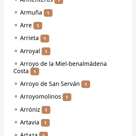
⚬
Armuña
1
⚬
Arre
1
⚬
Arrieta
1
⚬
Arroyal
1
⚬
Arroyo de la Miel-benalmádena
Costa
1
⚬
Arroyo de San Serván
1
⚬
Arroyomolinos
1
⚬
Arróniz
1
⚬
Artavia
1
⚬
Artaza
1