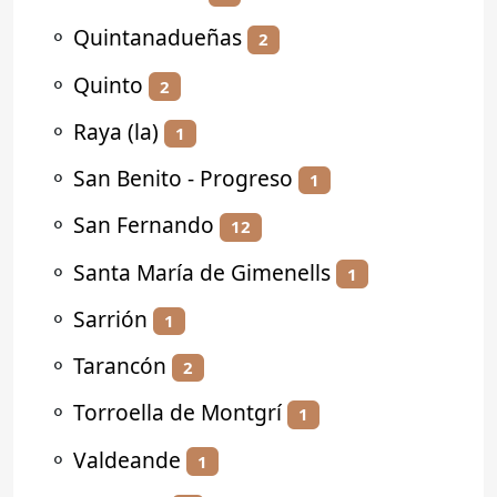
⚬
Quintanadueñas
2
⚬
Quinto
2
⚬
Raya (la)
1
⚬
San Benito - Progreso
1
⚬
San Fernando
12
⚬
Santa María de Gimenells
1
⚬
Sarrión
1
⚬
Tarancón
2
⚬
Torroella de Montgrí
1
⚬
Valdeande
1