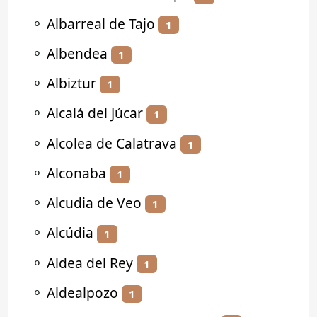
⚬
Albarreal de Tajo
1
⚬
Albendea
1
⚬
Albiztur
1
⚬
Alcalá del Júcar
1
⚬
Alcolea de Calatrava
1
⚬
Alconaba
1
⚬
Alcudia de Veo
1
⚬
Alcúdia
1
⚬
Aldea del Rey
1
⚬
Aldealpozo
1