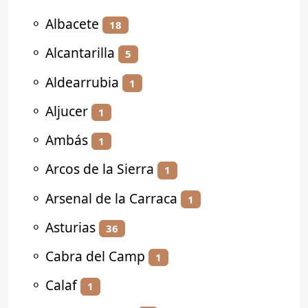
⚬
Albacete
18
⚬
Alcantarilla
5
⚬
Aldearrubia
1
⚬
Aljucer
1
⚬
Ambás
1
⚬
Arcos de la Sierra
1
⚬
Arsenal de la Carraca
1
⚬
Asturias
36
⚬
Cabra del Camp
1
⚬
Calaf
1