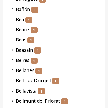
⚬
Bañón
1
⚬
Bea
1
⚬
Beariz
1
⚬
Beas
1
⚬
Beasain
1
⚬
Beires
1
⚬
Belianes
1
⚬
Bell-lloc D'urgell
1
⚬
Bellavista
1
⚬
Bellmunt del Priorat
1