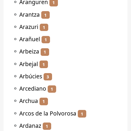
⚬
Aranguren
1
⚬
Arantza
1
⚬
Arazuri
1
⚬
Arañuel
1
⚬
Arbeiza
1
⚬
Arbejal
1
⚬
Arbúcies
3
⚬
Arcediano
1
⚬
Archua
1
⚬
Arcos de la Polvorosa
1
⚬
Ardanaz
1