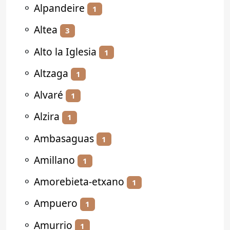
⚬
Alpandeire
1
⚬
Altea
3
⚬
Alto la Iglesia
1
⚬
Altzaga
1
⚬
Alvaré
1
⚬
Alzira
1
⚬
Ambasaguas
1
⚬
Amillano
1
⚬
Amorebieta-etxano
1
⚬
Ampuero
1
⚬
Amurrio
1