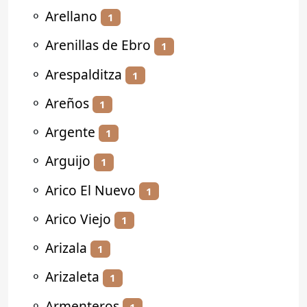
⚬
Arellano
1
⚬
Arenillas de Ebro
1
⚬
Arespalditza
1
⚬
Areños
1
⚬
Argente
1
⚬
Arguijo
1
⚬
Arico El Nuevo
1
⚬
Arico Viejo
1
⚬
Arizala
1
⚬
Arizaleta
1
⚬
Armenteros
1