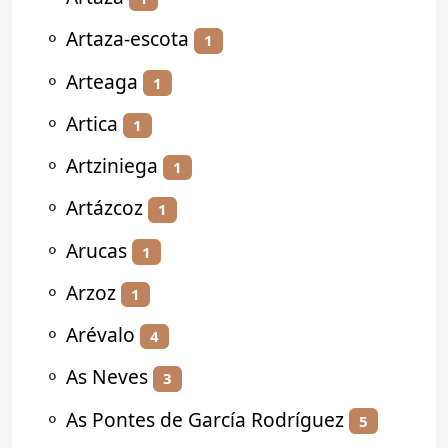
⚬
Artaza-escota
1
⚬
Arteaga
1
⚬
Artica
1
⚬
Artziniega
1
⚬
Artázcoz
1
⚬
Arucas
1
⚬
Arzoz
1
⚬
Arévalo
4
⚬
As Neves
3
⚬
As Pontes de García Rodríguez
5