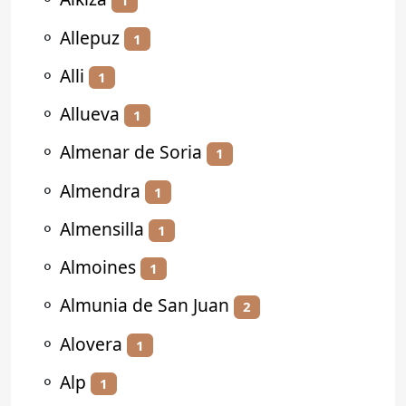
1
⚬
Allepuz
1
⚬
Alli
1
⚬
Allueva
1
⚬
Almenar de Soria
1
⚬
Almendra
1
⚬
Almensilla
1
⚬
Almoines
1
⚬
Almunia de San Juan
2
⚬
Alovera
1
⚬
Alp
1