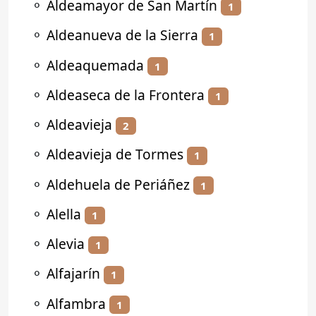
⚬
Aldeamayor de San Martín
1
⚬
Aldeanueva de la Sierra
1
⚬
Aldeaquemada
1
⚬
Aldeaseca de la Frontera
1
⚬
Aldeavieja
2
⚬
Aldeavieja de Tormes
1
⚬
Aldehuela de Periáñez
1
⚬
Alella
1
⚬
Alevia
1
⚬
Alfajarín
1
⚬
Alfambra
1