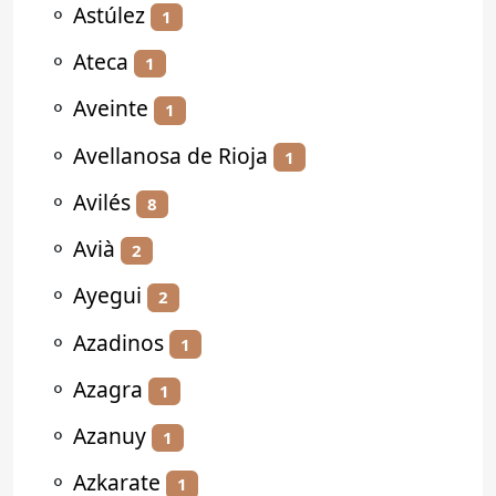
⚬
Astúlez
1
⚬
Ateca
1
⚬
Aveinte
1
⚬
Avellanosa de Rioja
1
⚬
Avilés
8
⚬
Avià
2
⚬
Ayegui
2
⚬
Azadinos
1
⚬
Azagra
1
⚬
Azanuy
1
⚬
Azkarate
1