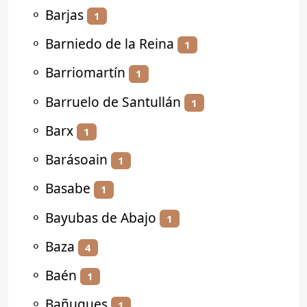
⚬
Barjas
1
⚬
Barniedo de la Reina
1
⚬
Barriomartín
1
⚬
Barruelo de Santullán
1
⚬
Barx
1
⚬
Barásoain
1
⚬
Basabe
1
⚬
Bayubas de Abajo
1
⚬
Baza
4
⚬
Baén
1
⚬
Bañugues
1