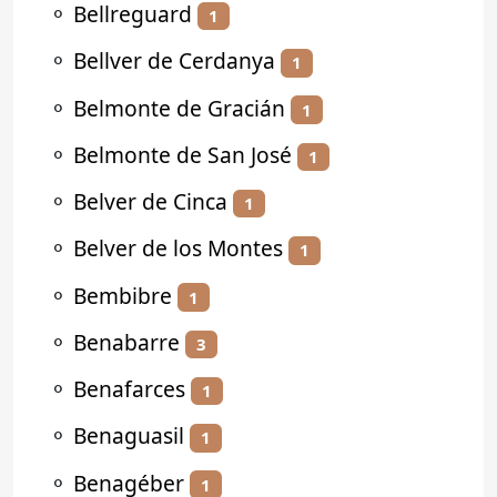
⚬
Bellreguard
1
⚬
Bellver de Cerdanya
1
⚬
Belmonte de Gracián
1
⚬
Belmonte de San José
1
⚬
Belver de Cinca
1
⚬
Belver de los Montes
1
⚬
Bembibre
1
⚬
Benabarre
3
⚬
Benafarces
1
⚬
Benaguasil
1
⚬
Benagéber
1