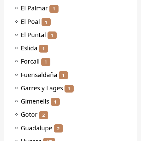
⚬
El Palmar
1
⚬
El Poal
1
⚬
El Puntal
1
⚬
Eslida
1
⚬
Forcall
1
⚬
Fuensaldaña
1
⚬
Garres y Lages
1
⚬
Gimenells
1
⚬
Gotor
2
⚬
Guadalupe
2