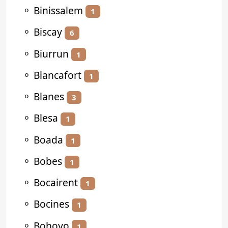
⚬
Binissalem
1
⚬
Biscay
6
⚬
Biurrun
1
⚬
Blancafort
1
⚬
Blanes
3
⚬
Blesa
1
⚬
Boada
1
⚬
Bobes
1
⚬
Bocairent
1
⚬
Bocines
1
⚬
Bohoyo
1