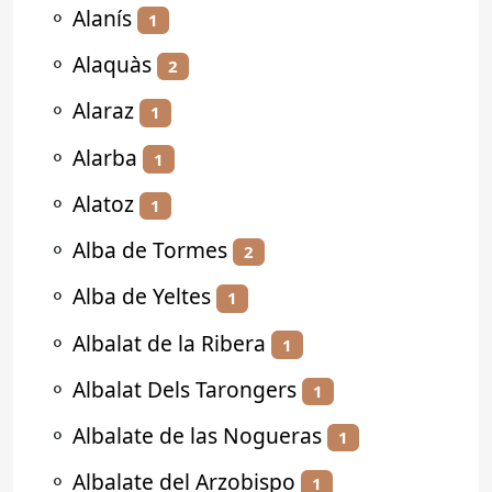
⚬
Alanís
1
⚬
Alaquàs
2
⚬
Alaraz
1
⚬
Alarba
1
⚬
Alatoz
1
⚬
Alba de Tormes
2
⚬
Alba de Yeltes
1
⚬
Albalat de la Ribera
1
⚬
Albalat Dels Tarongers
1
⚬
Albalate de las Nogueras
1
⚬
Albalate del Arzobispo
1