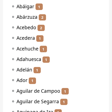
⚬
Abáigar
1
⚬
Abárzuza
2
⚬
Acebedo
2
⚬
Acedera
1
⚬
Acehuche
1
⚬
Adahuesca
1
⚬
Adelán
1
⚬
Ador
1
⚬
Aguilar de Campoo
1
⚬
Aguilar de Segarra
1
⚬
Aguinaga de Iza