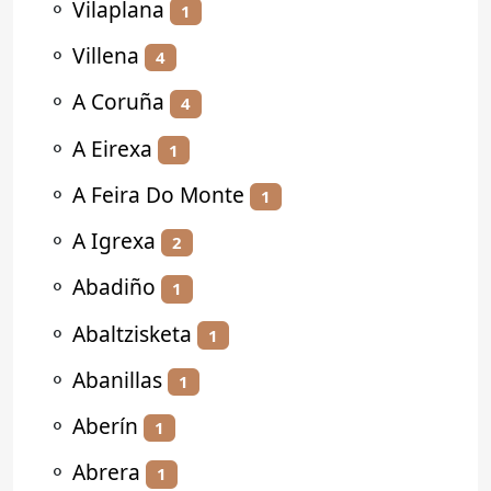
⚬
Vilaplana
1
⚬
Villena
4
⚬
A Coruña
4
⚬
A Eirexa
1
⚬
A Feira Do Monte
1
⚬
A Igrexa
2
⚬
Abadiño
1
⚬
Abaltzisketa
1
⚬
Abanillas
1
⚬
Aberín
1
⚬
Abrera
1