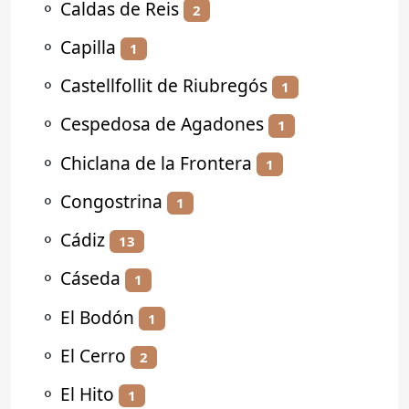
⚬
Caldas de Reis
2
⚬
Capilla
1
⚬
Castellfollit de Riubregós
1
⚬
Cespedosa de Agadones
1
⚬
Chiclana de la Frontera
1
⚬
Congostrina
1
⚬
Cádiz
13
⚬
Cáseda
1
⚬
El Bodón
1
⚬
El Cerro
2
⚬
El Hito
1