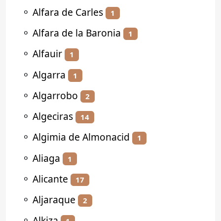
⚬
Alfara de Carles
1
⚬
Alfara de la Baronia
1
⚬
Alfauir
1
⚬
Algarra
1
⚬
Algarrobo
2
⚬
Algeciras
14
⚬
Algimia de Almonacid
1
⚬
Aliaga
1
⚬
Alicante
17
⚬
Aljaraque
2
⚬
Alkiza