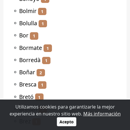
⚬
Bolmir
1
⚬
Bolulla
1
⚬
Bor
1
⚬
Bormate
1
⚬
Borredà
1
⚬
Boñar
2
⚬
Bresca
1
⚬
Bretó
1
Utilizamos cookies para garantizarle la mejor
⚬
Bretún
1
experiencia en nuestro sitio web.
Más información
⚬
Brez
1
Acepto