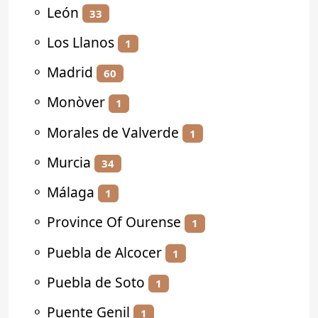
⚬
León
33
⚬
Los Llanos
1
⚬
Madrid
60
⚬
Monòver
1
⚬
Morales de Valverde
1
⚬
Murcia
34
⚬
Málaga
1
⚬
Province Of Ourense
1
⚬
Puebla de Alcocer
1
⚬
Puebla de Soto
1
⚬
Puente Genil
1