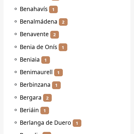
⚬
Benahavís
1
⚬
Benalmádena
2
⚬
Benavente
2
⚬
Benia de Onís
1
⚬
Beniaia
1
⚬
Benimaurell
1
⚬
Berbinzana
1
⚬
Bergara
2
⚬
Beriáin
1
⚬
Berlanga de Duero
1