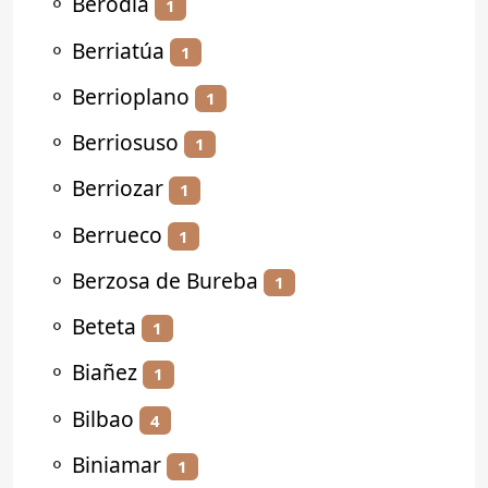
⚬
Berodia
1
⚬
Berriatúa
1
⚬
Berrioplano
1
⚬
Berriosuso
1
⚬
Berriozar
1
⚬
Berrueco
1
⚬
Berzosa de Bureba
1
⚬
Beteta
1
⚬
Biañez
1
⚬
Bilbao
4
⚬
Biniamar
1