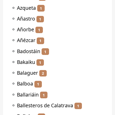
⚬
Azqueta
1
⚬
Añastro
1
⚬
Añorbe
1
⚬
Añézcar
1
⚬
Badostáin
1
⚬
Bakaiku
1
⚬
Balaguer
2
⚬
Balboa
1
⚬
Ballariáin
1
⚬
Ballesteros de Calatrava
1