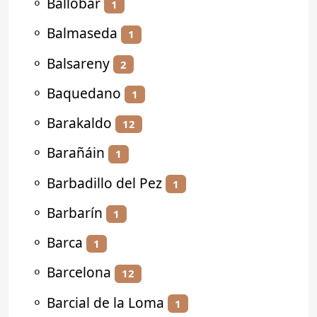
⚬
Ballobar
1
⚬
Balmaseda
1
⚬
Balsareny
2
⚬
Baquedano
1
⚬
Barakaldo
12
⚬
Barañáin
1
⚬
Barbadillo del Pez
1
⚬
Barbarín
1
⚬
Barca
1
⚬
Barcelona
12
⚬
Barcial de la Loma
1