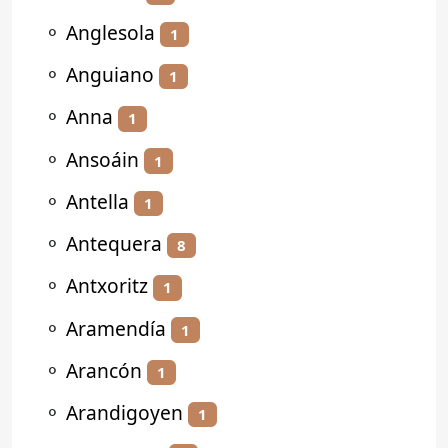
⚬
Anglesola
1
⚬
Anguiano
1
⚬
Anna
1
⚬
Ansoáin
1
⚬
Antella
1
⚬
Antequera
8
⚬
Antxoritz
1
⚬
Aramendía
1
⚬
Arancón
1
⚬
Arandigoyen
1