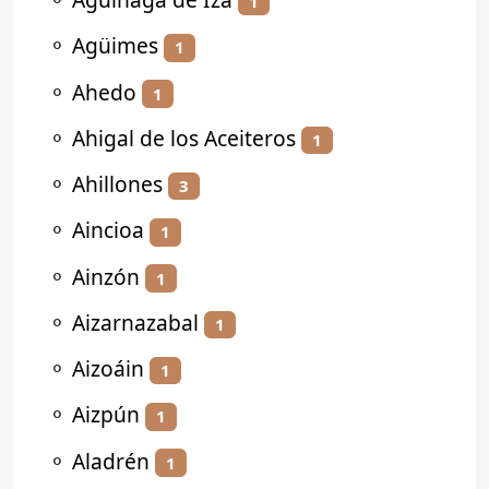
1
⚬
Agüimes
1
⚬
Ahedo
1
⚬
Ahigal de los Aceiteros
1
⚬
Ahillones
3
⚬
Aincioa
1
⚬
Ainzón
1
⚬
Aizarnazabal
1
⚬
Aizoáin
1
⚬
Aizpún
1
⚬
Aladrén
1