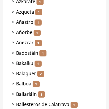
⚬
Azkarate
1
⚬
Azqueta
1
⚬
Añastro
1
⚬
Añorbe
1
⚬
Añézcar
1
⚬
Badostáin
1
⚬
Bakaiku
1
⚬
Balaguer
2
⚬
Balboa
1
⚬
Ballariáin
1
⚬
Ballesteros de Calatrava
1