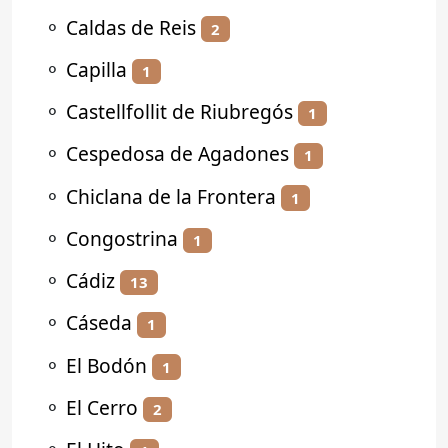
⚬
Caldas de Reis
2
⚬
Capilla
1
⚬
Castellfollit de Riubregós
1
⚬
Cespedosa de Agadones
1
⚬
Chiclana de la Frontera
1
⚬
Congostrina
1
⚬
Cádiz
13
⚬
Cáseda
1
⚬
El Bodón
1
⚬
El Cerro
2