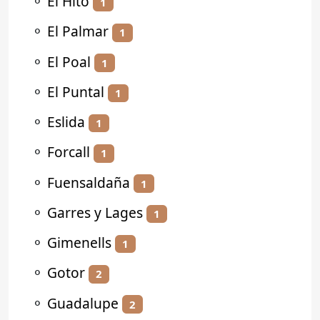
⚬
El Hito
1
⚬
El Palmar
1
⚬
El Poal
1
⚬
El Puntal
1
⚬
Eslida
1
⚬
Forcall
1
⚬
Fuensaldaña
1
⚬
Garres y Lages
1
⚬
Gimenells
1
⚬
Gotor
2
⚬
Guadalupe
2