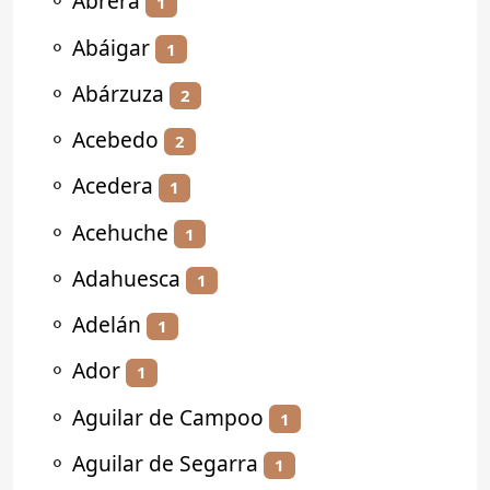
⚬
Abrera
1
⚬
Abáigar
1
⚬
Abárzuza
2
⚬
Acebedo
2
⚬
Acedera
1
⚬
Acehuche
1
⚬
Adahuesca
1
⚬
Adelán
1
⚬
Ador
1
⚬
Aguilar de Campoo
1
⚬
Aguilar de Segarra
1