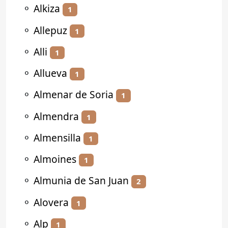
⚬
Alkiza
1
⚬
Allepuz
1
⚬
Alli
1
⚬
Allueva
1
⚬
Almenar de Soria
1
⚬
Almendra
1
⚬
Almensilla
1
⚬
Almoines
1
⚬
Almunia de San Juan
2
⚬
Alovera
1
⚬
Alp
1