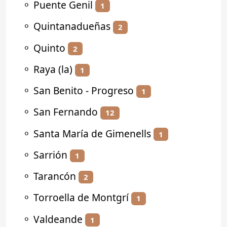
⚬
Puente Genil
1
⚬
Quintanadueñas
2
⚬
Quinto
2
⚬
Raya (la)
1
⚬
San Benito - Progreso
1
⚬
San Fernando
12
⚬
Santa María de Gimenells
1
⚬
Sarrión
1
⚬
Tarancón
2
⚬
Torroella de Montgrí
1
⚬
Valdeande
1