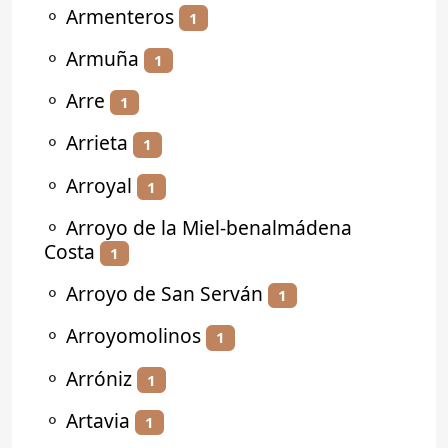
⚬
Armenteros
1
⚬
Armuña
1
⚬
Arre
1
⚬
Arrieta
1
⚬
Arroyal
1
⚬
Arroyo de la Miel-benalmádena
Costa
1
⚬
Arroyo de San Serván
1
⚬
Arroyomolinos
1
⚬
Arróniz
1
⚬
Artavia
1