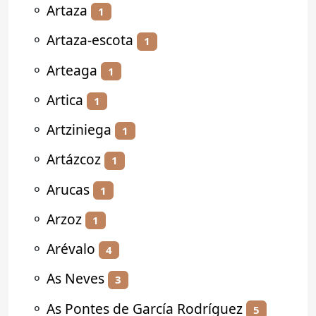
⚬
Artaza
1
⚬
Artaza-escota
1
⚬
Arteaga
1
⚬
Artica
1
⚬
Artziniega
1
⚬
Artázcoz
1
⚬
Arucas
1
⚬
Arzoz
1
⚬
Arévalo
4
⚬
As Neves
3
⚬
As Pontes de García Rodríguez
5