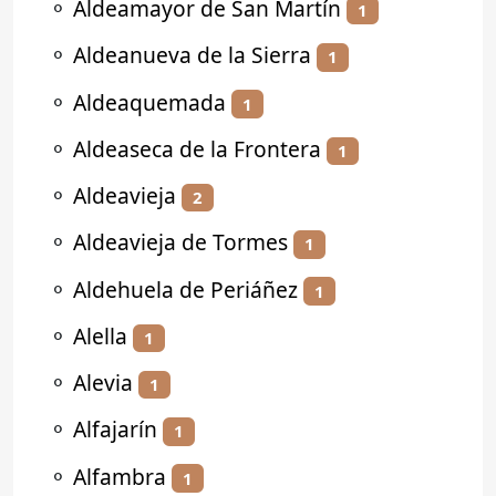
⚬
Aldeamayor de San Martín
1
⚬
Aldeanueva de la Sierra
1
⚬
Aldeaquemada
1
⚬
Aldeaseca de la Frontera
1
⚬
Aldeavieja
2
⚬
Aldeavieja de Tormes
1
⚬
Aldehuela de Periáñez
1
⚬
Alella
1
⚬
Alevia
1
⚬
Alfajarín
1
⚬
Alfambra
1