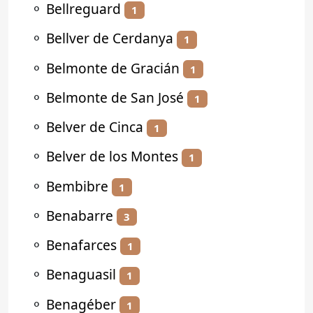
⚬
Bellreguard
1
⚬
Bellver de Cerdanya
1
⚬
Belmonte de Gracián
1
⚬
Belmonte de San José
1
⚬
Belver de Cinca
1
⚬
Belver de los Montes
1
⚬
Bembibre
1
⚬
Benabarre
3
⚬
Benafarces
1
⚬
Benaguasil
1
⚬
Benagéber
1