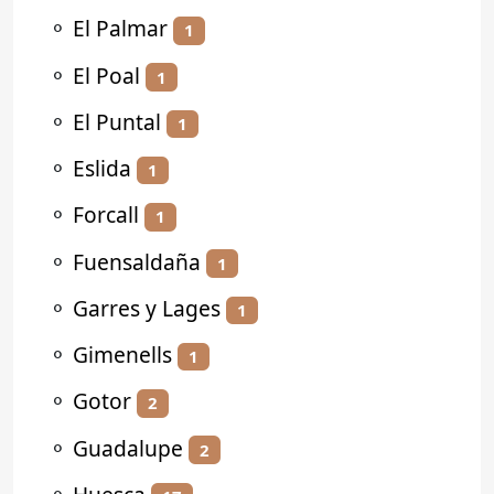
⚬
El Palmar
1
⚬
El Poal
1
⚬
El Puntal
1
⚬
Eslida
1
⚬
Forcall
1
⚬
Fuensaldaña
1
⚬
Garres y Lages
1
⚬
Gimenells
1
⚬
Gotor
2
⚬
Guadalupe
2