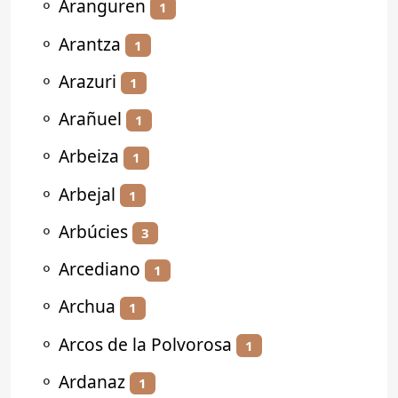
⚬
Aranguren
1
⚬
Arantza
1
⚬
Arazuri
1
⚬
Arañuel
1
⚬
Arbeiza
1
⚬
Arbejal
1
⚬
Arbúcies
3
⚬
Arcediano
1
⚬
Archua
1
⚬
Arcos de la Polvorosa
1
⚬
Ardanaz
1