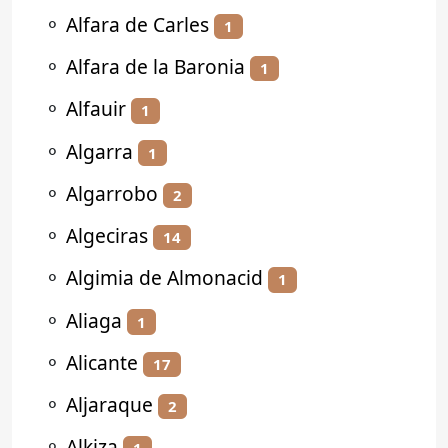
⚬
Alfara de Carles
1
⚬
Alfara de la Baronia
1
⚬
Alfauir
1
⚬
Algarra
1
⚬
Algarrobo
2
⚬
Algeciras
14
⚬
Algimia de Almonacid
1
⚬
Aliaga
1
⚬
Alicante
17
⚬
Aljaraque
2
⚬
Alkiza