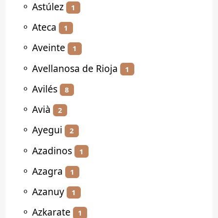
⚬
Astúlez
1
⚬
Ateca
1
⚬
Aveinte
1
⚬
Avellanosa de Rioja
1
⚬
Avilés
8
⚬
Avià
2
⚬
Ayegui
2
⚬
Azadinos
1
⚬
Azagra
1
⚬
Azanuy
1
⚬
Azkarate
1