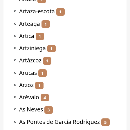
⚬
Artaza-escota
1
⚬
Arteaga
1
⚬
Artica
1
⚬
Artziniega
1
⚬
Artázcoz
1
⚬
Arucas
1
⚬
Arzoz
1
⚬
Arévalo
4
⚬
As Neves
3
⚬
As Pontes de García Rodríguez
5