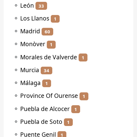
⚬
León
33
⚬
Los Llanos
1
⚬
Madrid
60
⚬
Monòver
1
⚬
Morales de Valverde
1
⚬
Murcia
34
⚬
Málaga
1
⚬
Province Of Ourense
1
⚬
Puebla de Alcocer
1
⚬
Puebla de Soto
1
⚬
Puente Genil
1