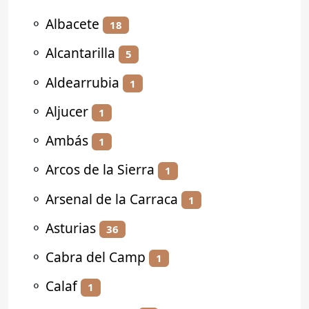
⚬
Albacete
18
⚬
Alcantarilla
5
⚬
Aldearrubia
1
⚬
Aljucer
1
⚬
Ambás
1
⚬
Arcos de la Sierra
1
⚬
Arsenal de la Carraca
1
⚬
Asturias
36
⚬
Cabra del Camp
1
⚬
Calaf
1