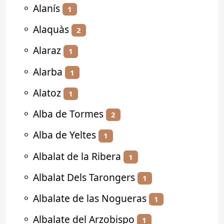
⚬
Alanís
1
⚬
Alaquàs
2
⚬
Alaraz
1
⚬
Alarba
1
⚬
Alatoz
1
⚬
Alba de Tormes
2
⚬
Alba de Yeltes
1
⚬
Albalat de la Ribera
1
⚬
Albalat Dels Tarongers
1
⚬
Albalate de las Nogueras
1
⚬
Albalate del Arzobispo
1