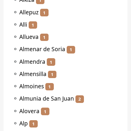
1
⚬
Allepuz
1
⚬
Alli
1
⚬
Allueva
1
⚬
Almenar de Soria
1
⚬
Almendra
1
⚬
Almensilla
1
⚬
Almoines
1
⚬
Almunia de San Juan
2
⚬
Alovera
1
⚬
Alp
1