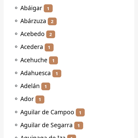
⚬
Abáigar
1
⚬
Abárzuza
2
⚬
Acebedo
2
⚬
Acedera
1
⚬
Acehuche
1
⚬
Adahuesca
1
⚬
Adelán
1
⚬
Ador
1
⚬
Aguilar de Campoo
1
⚬
Aguilar de Segarra
1
⚬
Aguinaga de Iza