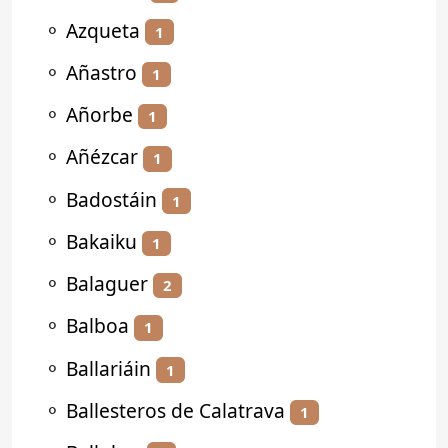
⚬
Azqueta
1
⚬
Añastro
1
⚬
Añorbe
1
⚬
Añézcar
1
⚬
Badostáin
1
⚬
Bakaiku
1
⚬
Balaguer
2
⚬
Balboa
1
⚬
Ballariáin
1
⚬
Ballesteros de Calatrava
1