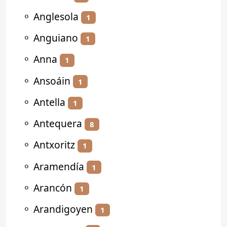
⚬
Anglesola
1
⚬
Anguiano
1
⚬
Anna
1
⚬
Ansoáin
1
⚬
Antella
1
⚬
Antequera
8
⚬
Antxoritz
1
⚬
Aramendía
1
⚬
Arancón
1
⚬
Arandigoyen
1