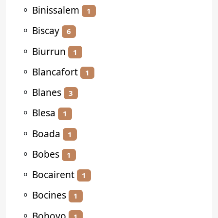
⚬
Binissalem
1
⚬
Biscay
6
⚬
Biurrun
1
⚬
Blancafort
1
⚬
Blanes
3
⚬
Blesa
1
⚬
Boada
1
⚬
Bobes
1
⚬
Bocairent
1
⚬
Bocines
1
⚬
Bohoyo
1