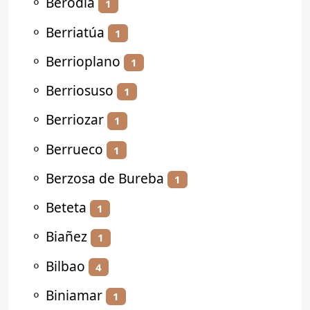
⚬
Berodia
1
⚬
Berriatúa
1
⚬
Berrioplano
1
⚬
Berriosuso
1
⚬
Berriozar
1
⚬
Berrueco
1
⚬
Berzosa de Bureba
1
⚬
Beteta
1
⚬
Biañez
1
⚬
Bilbao
4
⚬
Biniamar
1