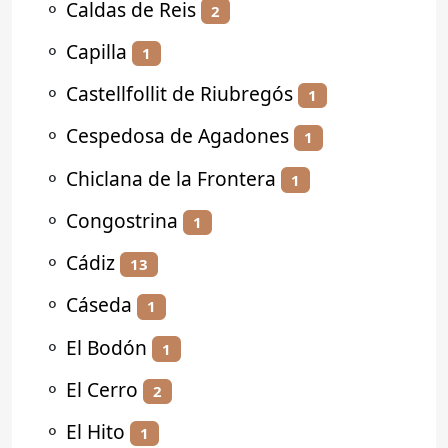
⚬
Caldas de Reis
2
⚬
Capilla
1
⚬
Castellfollit de Riubregós
1
⚬
Cespedosa de Agadones
1
⚬
Chiclana de la Frontera
1
⚬
Congostrina
1
⚬
Cádiz
13
⚬
Cáseda
1
⚬
El Bodón
1
⚬
El Cerro
2
⚬
El Hito
1