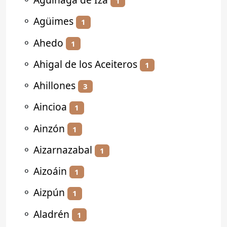
1
⚬
Agüimes
1
⚬
Ahedo
1
⚬
Ahigal de los Aceiteros
1
⚬
Ahillones
3
⚬
Aincioa
1
⚬
Ainzón
1
⚬
Aizarnazabal
1
⚬
Aizoáin
1
⚬
Aizpún
1
⚬
Aladrén
1