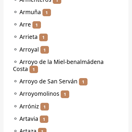
⚬
Armuña
1
⚬
Arre
1
⚬
Arrieta
1
⚬
Arroyal
1
⚬
Arroyo de la Miel-benalmádena
Costa
1
⚬
Arroyo de San Serván
1
⚬
Arroyomolinos
1
⚬
Arróniz
1
⚬
Artavia
1
⚬
Artaza
1