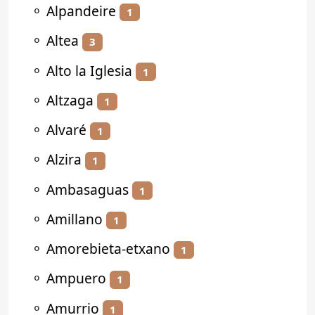
⚬
Alpandeire
1
⚬
Altea
3
⚬
Alto la Iglesia
1
⚬
Altzaga
1
⚬
Alvaré
1
⚬
Alzira
1
⚬
Ambasaguas
1
⚬
Amillano
1
⚬
Amorebieta-etxano
1
⚬
Ampuero
1
⚬
Amurrio
1