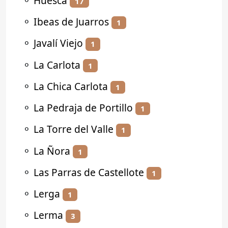
⚬
Huesca
17
⚬
Ibeas de Juarros
1
⚬
Javalí Viejo
1
⚬
La Carlota
1
⚬
La Chica Carlota
1
⚬
La Pedraja de Portillo
1
⚬
La Torre del Valle
1
⚬
La Ñora
1
⚬
Las Parras de Castellote
1
⚬
Lerga
1
⚬
Lerma
3