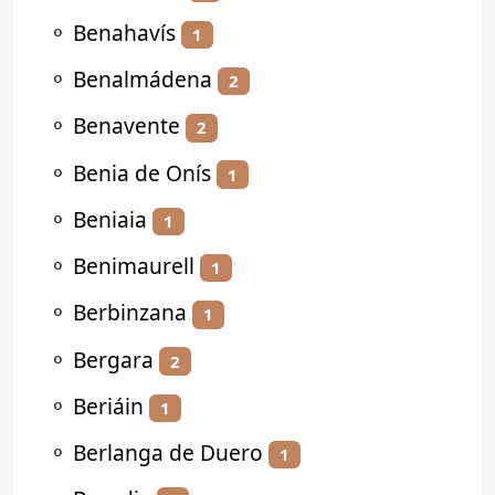
⚬
Benahavís
1
⚬
Benalmádena
2
⚬
Benavente
2
⚬
Benia de Onís
1
⚬
Beniaia
1
⚬
Benimaurell
1
⚬
Berbinzana
1
⚬
Bergara
2
⚬
Beriáin
1
⚬
Berlanga de Duero
1