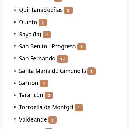
⚬
Quintanadueñas
2
⚬
Quinto
2
⚬
Raya (la)
1
⚬
San Benito - Progreso
1
⚬
San Fernando
12
⚬
Santa María de Gimenells
1
⚬
Sarrión
1
⚬
Tarancón
2
⚬
Torroella de Montgrí
1
⚬
Valdeande
1