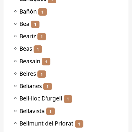
⚬
Bañón
1
⚬
Bea
1
⚬
Beariz
1
⚬
Beas
1
⚬
Beasain
1
⚬
Beires
1
⚬
Belianes
1
⚬
Bell-lloc D'urgell
1
⚬
Bellavista
1
⚬
Bellmunt del Priorat
1