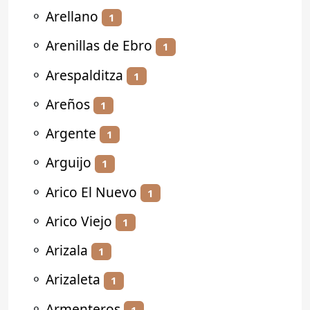
⚬
Arellano
1
⚬
Arenillas de Ebro
1
⚬
Arespalditza
1
⚬
Areños
1
⚬
Argente
1
⚬
Arguijo
1
⚬
Arico El Nuevo
1
⚬
Arico Viejo
1
⚬
Arizala
1
⚬
Arizaleta
1
⚬
Armenteros
1