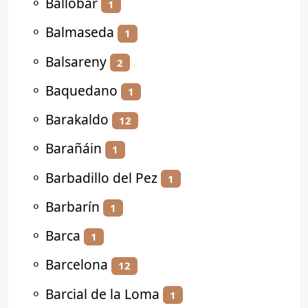
⚬
Ballobar
1
⚬
Balmaseda
1
⚬
Balsareny
2
⚬
Baquedano
1
⚬
Barakaldo
12
⚬
Barañáin
1
⚬
Barbadillo del Pez
1
⚬
Barbarín
1
⚬
Barca
1
⚬
Barcelona
12
⚬
Barcial de la Loma
1