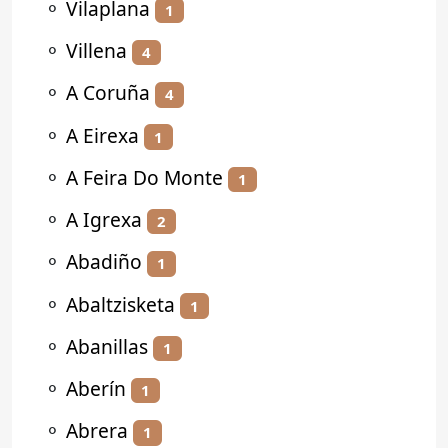
⚬
Vilaplana
1
⚬
Villena
4
⚬
A Coruña
4
⚬
A Eirexa
1
⚬
A Feira Do Monte
1
⚬
A Igrexa
2
⚬
Abadiño
1
⚬
Abaltzisketa
1
⚬
Abanillas
1
⚬
Aberín
1
⚬
Abrera
1