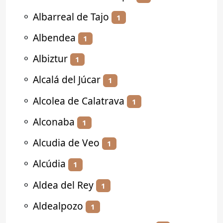
⚬
Albarreal de Tajo
1
⚬
Albendea
1
⚬
Albiztur
1
⚬
Alcalá del Júcar
1
⚬
Alcolea de Calatrava
1
⚬
Alconaba
1
⚬
Alcudia de Veo
1
⚬
Alcúdia
1
⚬
Aldea del Rey
1
⚬
Aldealpozo
1