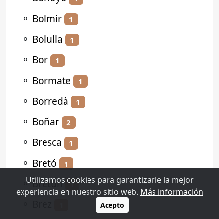
⚬
Bolmir
1
⚬
Bolulla
1
⚬
Bor
1
⚬
Bormate
1
⚬
Borredà
1
⚬
Boñar
2
⚬
Bresca
1
⚬
Bretó
1
Utilizamos cookies para garantizarle la mejor
⚬
Bretún
1
experiencia en nuestro sitio web.
Más información
⚬
Brez
1
Acepto