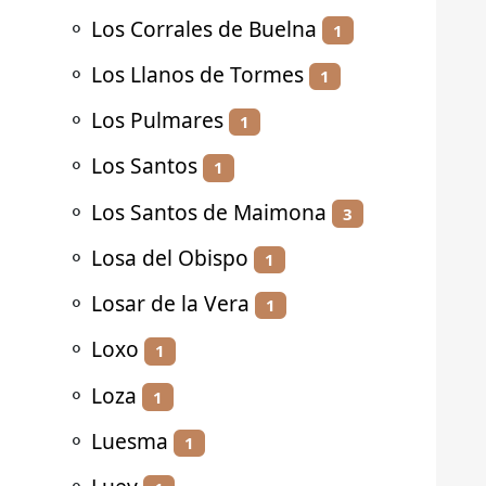
⚬
Los Corrales de Buelna
1
⚬
Los Llanos de Tormes
1
⚬
Los Pulmares
1
⚬
Los Santos
1
⚬
Los Santos de Maimona
3
⚬
Losa del Obispo
1
⚬
Losar de la Vera
1
⚬
Loxo
1
⚬
Loza
1
⚬
Luesma
1