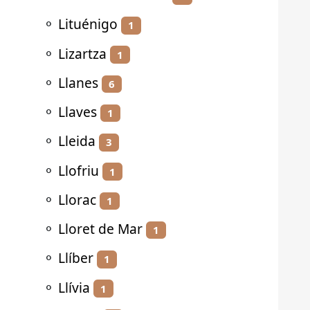
⚬
Lituénigo
1
⚬
Lizartza
1
⚬
Llanes
6
⚬
Llaves
1
⚬
Lleida
3
⚬
Llofriu
1
⚬
Llorac
1
⚬
Lloret de Mar
1
⚬
Llíber
1
⚬
Llívia
1