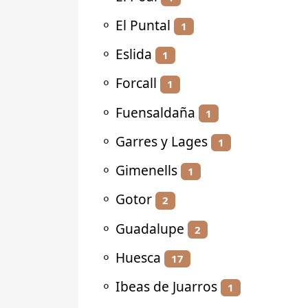
⚬
El Puntal
1
⚬
Eslida
1
⚬
Forcall
1
⚬
Fuensaldaña
1
⚬
Garres y Lages
1
⚬
Gimenells
1
⚬
Gotor
2
⚬
Guadalupe
2
⚬
Huesca
17
⚬
Ibeas de Juarros
1