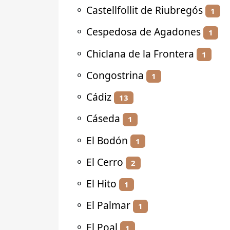
⚬
Castellfollit de Riubregós
1
⚬
Cespedosa de Agadones
1
⚬
Chiclana de la Frontera
1
⚬
Congostrina
1
⚬
Cádiz
13
⚬
Cáseda
1
⚬
El Bodón
1
⚬
El Cerro
2
⚬
El Hito
1
⚬
El Palmar
1
⚬
El Poal
1