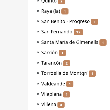
⚬
Quinto
2
⚬
Raya (la)
1
⚬
San Benito - Progreso
1
⚬
San Fernando
12
⚬
Santa María de Gimenells
1
⚬
Sarrión
1
⚬
Tarancón
2
⚬
Torroella de Montgrí
1
⚬
Valdeande
1
⚬
Vilaplana
1
⚬
Villena
4