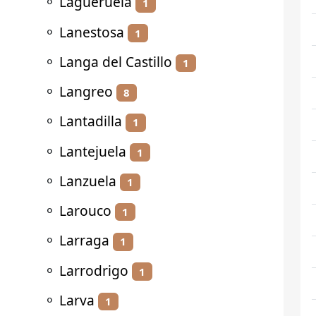
⚬
Lagueruela
1
⚬
Lanestosa
1
⚬
Langa del Castillo
1
⚬
Langreo
8
⚬
Lantadilla
1
⚬
Lantejuela
1
⚬
Lanzuela
1
⚬
Larouco
1
⚬
Larraga
1
⚬
Larrodrigo
1
⚬
Larva
1