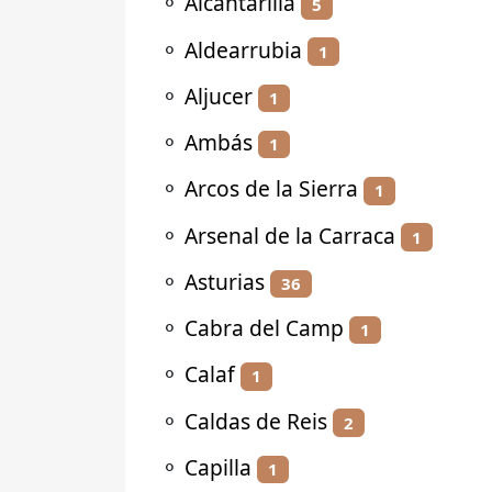
⚬
Alcantarilla
5
⚬
Aldearrubia
1
⚬
Aljucer
1
⚬
Ambás
1
⚬
Arcos de la Sierra
1
⚬
Arsenal de la Carraca
1
⚬
Asturias
36
⚬
Cabra del Camp
1
⚬
Calaf
1
⚬
Caldas de Reis
2
⚬
Capilla
1