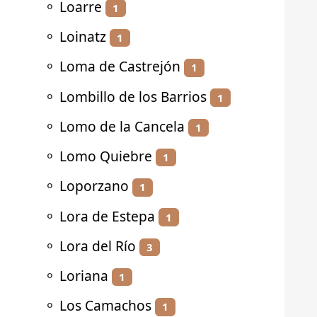
⚬
Loarre
1
⚬
Loinatz
1
⚬
Loma de Castrejón
1
⚬
Lombillo de los Barrios
1
⚬
Lomo de la Cancela
1
⚬
Lomo Quiebre
1
⚬
Loporzano
1
⚬
Lora de Estepa
1
⚬
Lora del Río
3
⚬
Loriana
1
⚬
Los Camachos
1