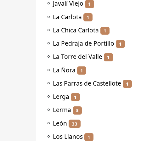
⚬
Javalí Viejo
1
⚬
La Carlota
1
⚬
La Chica Carlota
1
⚬
La Pedraja de Portillo
1
⚬
La Torre del Valle
1
⚬
La Ñora
1
⚬
Las Parras de Castellote
1
⚬
Lerga
1
⚬
Lerma
3
⚬
León
33
⚬
Los Llanos
1