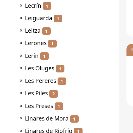
⚬
Lecrín
1
⚬
Leiguarda
1
⚬
Leitza
1
⚬
Lerones
1
⚬
Lerín
1
⚬
Les Oluges
1
⚬
Les Pereres
1
⚬
Les Piles
2
⚬
Les Preses
1
⚬
Linares de Mora
1
⚬
Linares de Riofrío
1