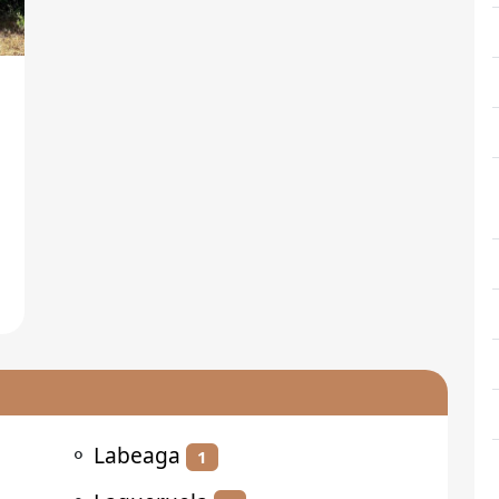
⚬
Labeaga
1