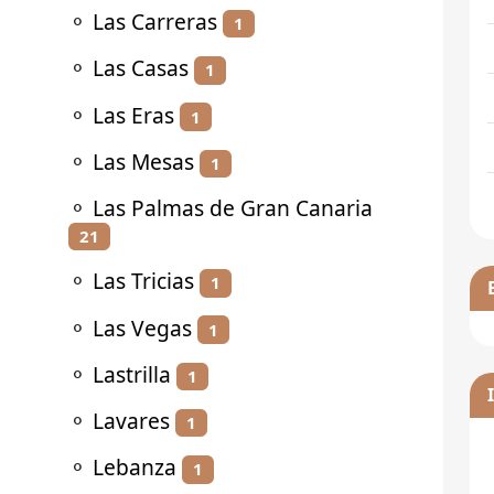
⚬
Las Carreras
1
⚬
Las Casas
1
⚬
Las Eras
1
⚬
Las Mesas
1
⚬
Las Palmas de Gran Canaria
21
⚬
Las Tricias
1
⚬
Las Vegas
1
⚬
Lastrilla
1
⚬
Lavares
1
⚬
Lebanza
1