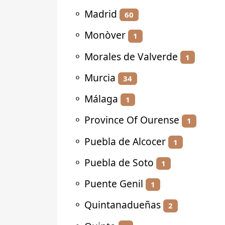
⚬
Madrid
60
⚬
Monòver
1
⚬
Morales de Valverde
1
⚬
Murcia
34
⚬
Málaga
1
⚬
Province Of Ourense
1
⚬
Puebla de Alcocer
1
⚬
Puebla de Soto
1
⚬
Puente Genil
1
⚬
Quintanadueñas
2