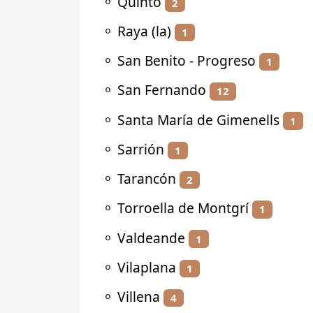
⚬
Quinto
2
⚬
Raya (la)
1
⚬
San Benito - Progreso
1
⚬
San Fernando
12
⚬
Santa María de Gimenells
1
⚬
Sarrión
1
⚬
Tarancón
2
⚬
Torroella de Montgrí
1
⚬
Valdeande
1
⚬
Vilaplana
1
⚬
Villena
4