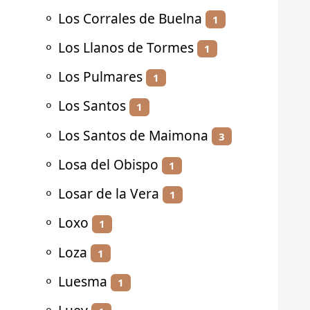
⚬
Los Corrales de Buelna
1
⚬
Los Llanos de Tormes
1
⚬
Los Pulmares
1
⚬
Los Santos
1
⚬
Los Santos de Maimona
3
⚬
Losa del Obispo
1
⚬
Losar de la Vera
1
⚬
Loxo
1
⚬
Loza
1
⚬
Luesma
1