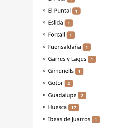
⚬
El Puntal
1
⚬
Eslida
1
⚬
Forcall
1
⚬
Fuensaldaña
1
⚬
Garres y Lages
1
⚬
Gimenells
1
⚬
Gotor
2
⚬
Guadalupe
2
⚬
Huesca
17
⚬
Ibeas de Juarros
1