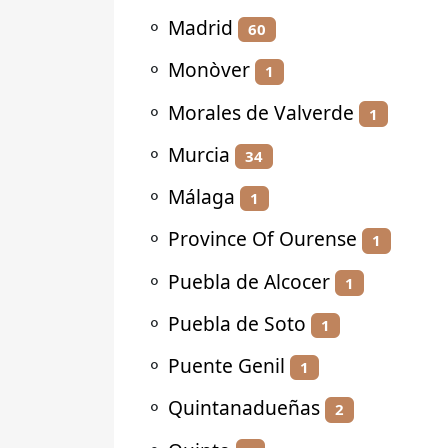
⚬
Madrid
60
⚬
Monòver
1
⚬
Morales de Valverde
1
⚬
Murcia
34
⚬
Málaga
1
⚬
Province Of Ourense
1
⚬
Puebla de Alcocer
1
⚬
Puebla de Soto
1
⚬
Puente Genil
1
⚬
Quintanadueñas
2