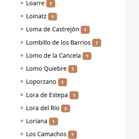
⚬
Loarre
1
⚬
Loinatz
1
⚬
Loma de Castrejón
1
⚬
Lombillo de los Barrios
1
⚬
Lomo de la Cancela
1
⚬
Lomo Quiebre
1
⚬
Loporzano
1
⚬
Lora de Estepa
1
⚬
Lora del Río
3
⚬
Loriana
1
⚬
Los Camachos
1