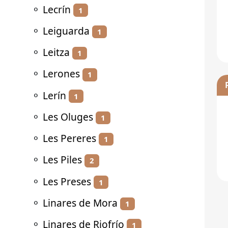
⚬
Lecrín
1
⚬
Leiguarda
1
⚬
Leitza
1
⚬
Lerones
1
⚬
Lerín
1
⚬
Les Oluges
1
⚬
Les Pereres
1
⚬
Les Piles
2
⚬
Les Preses
1
⚬
Linares de Mora
1
⚬
Linares de Riofrío
1