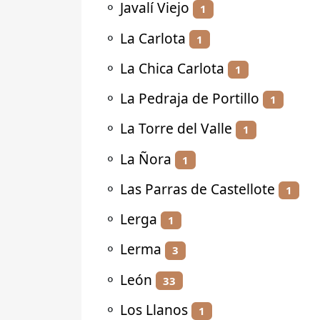
⚬
Javalí Viejo
1
⚬
La Carlota
1
⚬
La Chica Carlota
1
⚬
La Pedraja de Portillo
1
⚬
La Torre del Valle
1
⚬
La Ñora
1
⚬
Las Parras de Castellote
1
⚬
Lerga
1
⚬
Lerma
3
⚬
León
33
⚬
Los Llanos
1