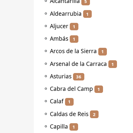
⚬
Alcantarilla
5
⚬
Aldearrubia
1
⚬
Aljucer
1
⚬
Ambás
1
⚬
Arcos de la Sierra
1
⚬
Arsenal de la Carraca
1
⚬
Asturias
36
⚬
Cabra del Camp
1
⚬
Calaf
1
⚬
Caldas de Reis
2
⚬
Capilla
1