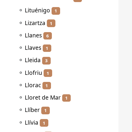
⚬
Lituénigo
1
⚬
Lizartza
1
⚬
Llanes
6
⚬
Llaves
1
⚬
Lleida
3
⚬
Llofriu
1
⚬
Llorac
1
⚬
Lloret de Mar
1
⚬
Llíber
1
⚬
Llívia
1