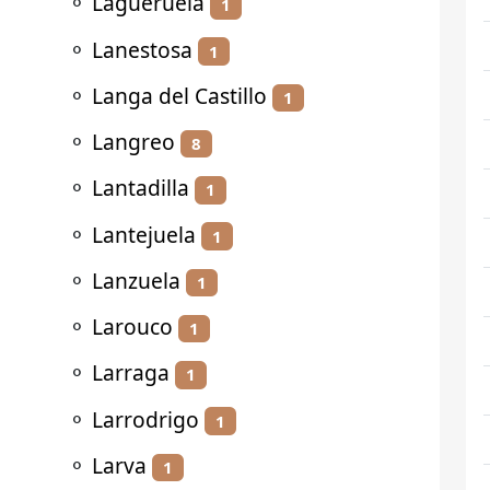
⚬
Lagueruela
1
⚬
Lanestosa
1
⚬
Langa del Castillo
1
⚬
Langreo
8
⚬
Lantadilla
1
⚬
Lantejuela
1
⚬
Lanzuela
1
⚬
Larouco
1
⚬
Larraga
1
⚬
Larrodrigo
1
⚬
Larva
1