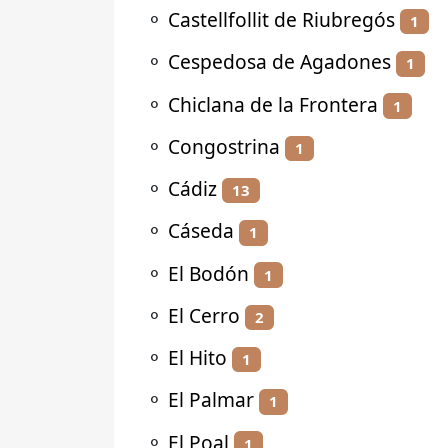
⚬
Castellfollit de Riubregós
1
⚬
Cespedosa de Agadones
1
⚬
Chiclana de la Frontera
1
⚬
Congostrina
1
⚬
Cádiz
13
⚬
Cáseda
1
⚬
El Bodón
1
⚬
El Cerro
2
⚬
El Hito
1
⚬
El Palmar
1
⚬
El Poal
1