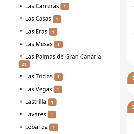
⚬
Las Carreras
1
⚬
Las Casas
1
⚬
Las Eras
1
⚬
Las Mesas
1
⚬
Las Palmas de Gran Canaria
21
⚬
Las Tricias
1
⚬
Las Vegas
1
⚬
Lastrilla
1
⚬
Lavares
1
⚬
Lebanza
1