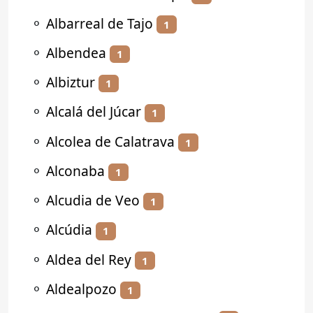
⚬
Albarreal de Tajo
1
⚬
Albendea
1
⚬
Albiztur
1
⚬
Alcalá del Júcar
1
⚬
Alcolea de Calatrava
1
⚬
Alconaba
1
⚬
Alcudia de Veo
1
⚬
Alcúdia
1
⚬
Aldea del Rey
1
⚬
Aldealpozo
1