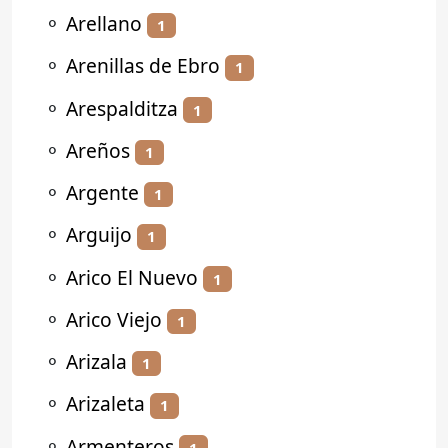
⚬
Arellano
1
⚬
Arenillas de Ebro
1
⚬
Arespalditza
1
⚬
Areños
1
⚬
Argente
1
⚬
Arguijo
1
⚬
Arico El Nuevo
1
⚬
Arico Viejo
1
⚬
Arizala
1
⚬
Arizaleta
1
⚬
Armenteros
1