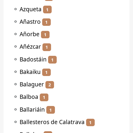
⚬
Azqueta
1
⚬
Añastro
1
⚬
Añorbe
1
⚬
Añézcar
1
⚬
Badostáin
1
⚬
Bakaiku
1
⚬
Balaguer
2
⚬
Balboa
1
⚬
Ballariáin
1
⚬
Ballesteros de Calatrava
1