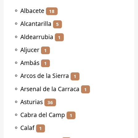
⚬
Albacete
18
⚬
Alcantarilla
5
⚬
Aldearrubia
1
⚬
Aljucer
1
⚬
Ambás
1
⚬
Arcos de la Sierra
1
⚬
Arsenal de la Carraca
1
⚬
Asturias
36
⚬
Cabra del Camp
1
⚬
Calaf
1