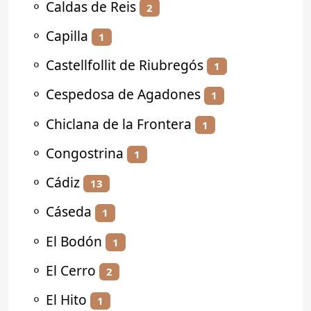
⚬
Caldas de Reis
2
⚬
Capilla
1
⚬
Castellfollit de Riubregós
1
⚬
Cespedosa de Agadones
1
⚬
Chiclana de la Frontera
1
⚬
Congostrina
1
⚬
Cádiz
13
⚬
Cáseda
1
⚬
El Bodón
1
⚬
El Cerro
2
⚬
El Hito
1