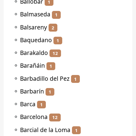
⚬
Ballobar
1
⚬
Balmaseda
1
⚬
Balsareny
2
⚬
Baquedano
1
⚬
Barakaldo
12
⚬
Barañáin
1
⚬
Barbadillo del Pez
1
⚬
Barbarín
1
⚬
Barca
1
⚬
Barcelona
12
⚬
Barcial de la Loma
1