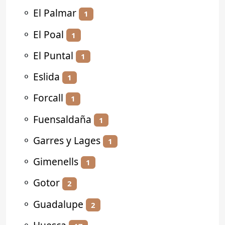
⚬
El Palmar
1
⚬
El Poal
1
⚬
El Puntal
1
⚬
Eslida
1
⚬
Forcall
1
⚬
Fuensaldaña
1
⚬
Garres y Lages
1
⚬
Gimenells
1
⚬
Gotor
2
⚬
Guadalupe
2