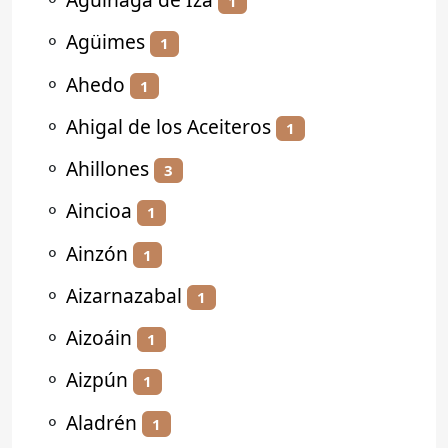
1
⚬
Agüimes
1
⚬
Ahedo
1
⚬
Ahigal de los Aceiteros
1
⚬
Ahillones
3
⚬
Aincioa
1
⚬
Ainzón
1
⚬
Aizarnazabal
1
⚬
Aizoáin
1
⚬
Aizpún
1
⚬
Aladrén
1