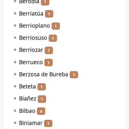
⚬
Berodia
1
⚬
Berriatúa
1
⚬
Berrioplano
1
⚬
Berriosuso
1
⚬
Berriozar
1
⚬
Berrueco
1
⚬
Berzosa de Bureba
1
⚬
Beteta
1
⚬
Biañez
1
⚬
Bilbao
4
⚬
Biniamar
1