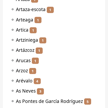
⚬
Artaza-escota
1
⚬
Arteaga
1
⚬
Artica
1
⚬
Artziniega
1
⚬
Artázcoz
1
⚬
Arucas
1
⚬
Arzoz
1
⚬
Arévalo
4
⚬
As Neves
3
⚬
As Pontes de García Rodríguez
5