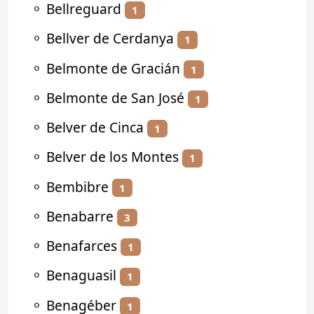
⚬
Bellreguard
1
⚬
Bellver de Cerdanya
1
⚬
Belmonte de Gracián
1
⚬
Belmonte de San José
1
⚬
Belver de Cinca
1
⚬
Belver de los Montes
1
⚬
Bembibre
1
⚬
Benabarre
3
⚬
Benafarces
1
⚬
Benaguasil
1
⚬
Benagéber
1