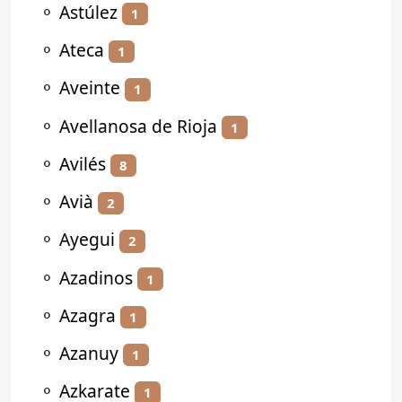
⚬
Astúlez
1
⚬
Ateca
1
⚬
Aveinte
1
⚬
Avellanosa de Rioja
1
⚬
Avilés
8
⚬
Avià
2
⚬
Ayegui
2
⚬
Azadinos
1
⚬
Azagra
1
⚬
Azanuy
1
⚬
Azkarate
1