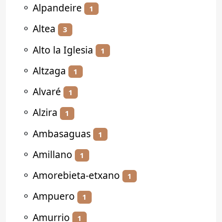
⚬
Alpandeire
1
⚬
Altea
3
⚬
Alto la Iglesia
1
⚬
Altzaga
1
⚬
Alvaré
1
⚬
Alzira
1
⚬
Ambasaguas
1
⚬
Amillano
1
⚬
Amorebieta-etxano
1
⚬
Ampuero
1
⚬
Amurrio
1