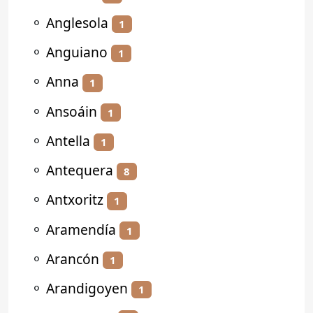
⚬
Anglesola
1
⚬
Anguiano
1
⚬
Anna
1
⚬
Ansoáin
1
⚬
Antella
1
⚬
Antequera
8
⚬
Antxoritz
1
⚬
Aramendía
1
⚬
Arancón
1
⚬
Arandigoyen
1