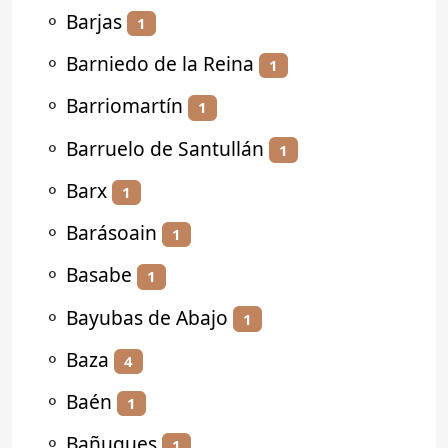
⚬
Barjas
1
⚬
Barniedo de la Reina
1
⚬
Barriomartín
1
⚬
Barruelo de Santullán
1
⚬
Barx
1
⚬
Barásoain
1
⚬
Basabe
1
⚬
Bayubas de Abajo
1
⚬
Baza
4
⚬
Baén
1
⚬
Bañugues
1