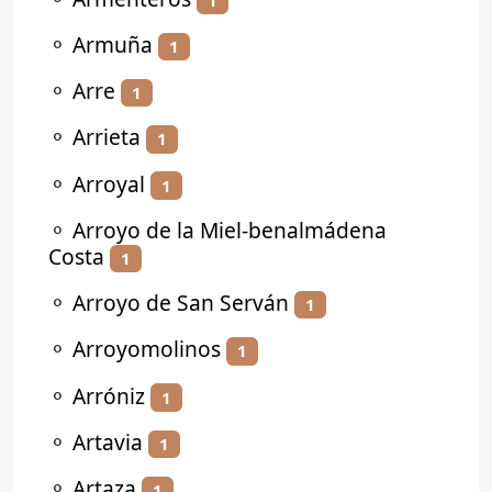
⚬
Armuña
1
⚬
Arre
1
⚬
Arrieta
1
⚬
Arroyal
1
⚬
Arroyo de la Miel-benalmádena
Costa
1
⚬
Arroyo de San Serván
1
⚬
Arroyomolinos
1
⚬
Arróniz
1
⚬
Artavia
1
⚬
Artaza
1