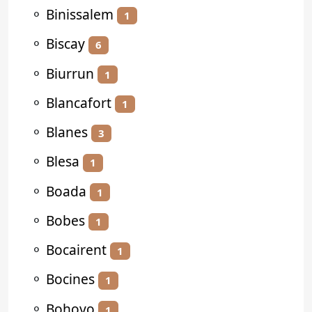
⚬
Binissalem
1
⚬
Biscay
6
⚬
Biurrun
1
⚬
Blancafort
1
⚬
Blanes
3
⚬
Blesa
1
⚬
Boada
1
⚬
Bobes
1
⚬
Bocairent
1
⚬
Bocines
1
⚬
Bohoyo
1