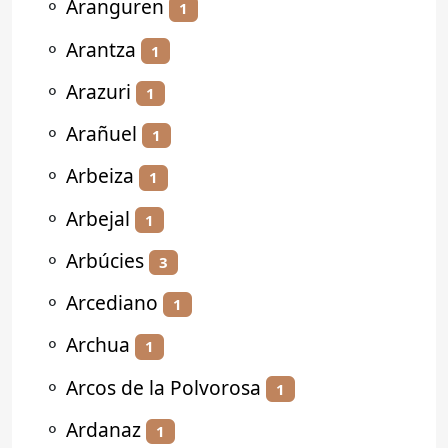
⚬
Aranguren
1
⚬
Arantza
1
⚬
Arazuri
1
⚬
Arañuel
1
⚬
Arbeiza
1
⚬
Arbejal
1
⚬
Arbúcies
3
⚬
Arcediano
1
⚬
Archua
1
⚬
Arcos de la Polvorosa
1
⚬
Ardanaz
1