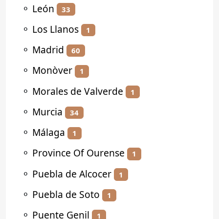
⚬
León
33
⚬
Los Llanos
1
⚬
Madrid
60
⚬
Monòver
1
⚬
Morales de Valverde
1
⚬
Murcia
34
⚬
Málaga
1
⚬
Province Of Ourense
1
⚬
Puebla de Alcocer
1
⚬
Puebla de Soto
1
⚬
Puente Genil
1