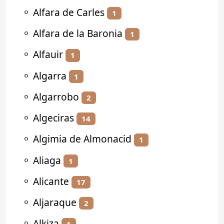
⚬
Alfara de Carles
1
⚬
Alfara de la Baronia
1
⚬
Alfauir
1
⚬
Algarra
1
⚬
Algarrobo
2
⚬
Algeciras
14
⚬
Algimia de Almonacid
1
⚬
Aliaga
1
⚬
Alicante
17
⚬
Aljaraque
2
⚬
Alkiza