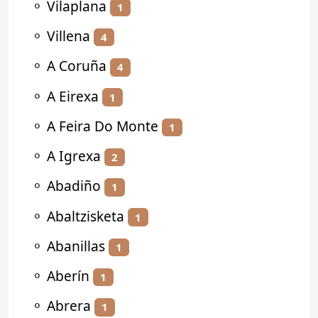
⚬
Vilaplana
1
⚬
Villena
4
⚬
A Coruña
4
⚬
A Eirexa
1
⚬
A Feira Do Monte
1
⚬
A Igrexa
2
⚬
Abadiño
1
⚬
Abaltzisketa
1
⚬
Abanillas
1
⚬
Aberín
1
⚬
Abrera
1