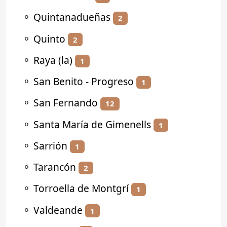
⚬
Quintanadueñas
2
⚬
Quinto
2
⚬
Raya (la)
1
⚬
San Benito - Progreso
1
⚬
San Fernando
12
⚬
Santa María de Gimenells
1
⚬
Sarrión
1
⚬
Tarancón
2
⚬
Torroella de Montgrí
1
⚬
Valdeande
1