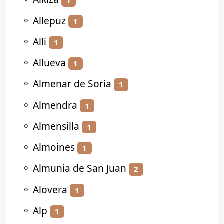
1
⚬
Allepuz
1
⚬
Alli
1
⚬
Allueva
1
⚬
Almenar de Soria
1
⚬
Almendra
1
⚬
Almensilla
1
⚬
Almoines
1
⚬
Almunia de San Juan
2
⚬
Alovera
1
⚬
Alp
1