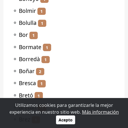
⚬
Bolmir
1
⚬
Bolulla
1
⚬
Bor
1
⚬
Bormate
1
⚬
Borredà
1
⚬
Boñar
2
⚬
Bresca
1
⚬
Bretó
1
Utilizamos cookies para garantizarle la mejor
⚬
Bretún
1
experiencia en nuestro sitio web.
Más información
⚬
Brez
1
Acepto