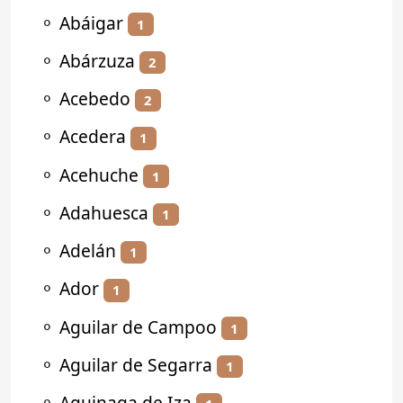
⚬
Abáigar
1
⚬
Abárzuza
2
⚬
Acebedo
2
⚬
Acedera
1
⚬
Acehuche
1
⚬
Adahuesca
1
⚬
Adelán
1
⚬
Ador
1
⚬
Aguilar de Campoo
1
⚬
Aguilar de Segarra
1
⚬
Aguinaga de Iza