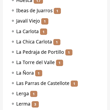
⚬
Huesca
17
⚬
Ibeas de Juarros
1
⚬
Javalí Viejo
1
⚬
La Carlota
1
⚬
La Chica Carlota
1
⚬
La Pedraja de Portillo
1
⚬
La Torre del Valle
1
⚬
La Ñora
1
⚬
Las Parras de Castellote
1
⚬
Lerga
1
⚬
Lerma
3