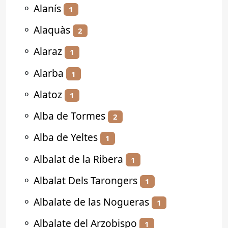
⚬
Alanís
1
⚬
Alaquàs
2
⚬
Alaraz
1
⚬
Alarba
1
⚬
Alatoz
1
⚬
Alba de Tormes
2
⚬
Alba de Yeltes
1
⚬
Albalat de la Ribera
1
⚬
Albalat Dels Tarongers
1
⚬
Albalate de las Nogueras
1
⚬
Albalate del Arzobispo
1