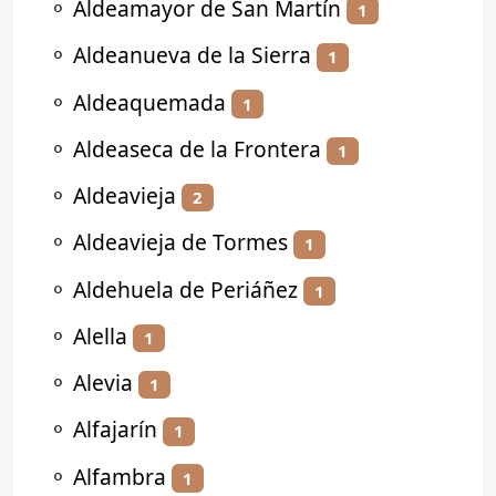
⚬
Aldeamayor de San Martín
1
⚬
Aldeanueva de la Sierra
1
⚬
Aldeaquemada
1
⚬
Aldeaseca de la Frontera
1
⚬
Aldeavieja
2
⚬
Aldeavieja de Tormes
1
⚬
Aldehuela de Periáñez
1
⚬
Alella
1
⚬
Alevia
1
⚬
Alfajarín
1
⚬
Alfambra
1