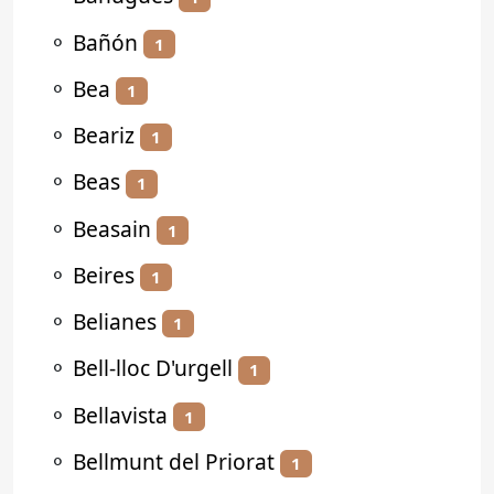
⚬
Bañón
1
⚬
Bea
1
⚬
Beariz
1
⚬
Beas
1
⚬
Beasain
1
⚬
Beires
1
⚬
Belianes
1
⚬
Bell-lloc D'urgell
1
⚬
Bellavista
1
⚬
Bellmunt del Priorat
1