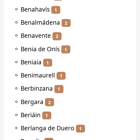
⚬
Benahavís
1
⚬
Benalmádena
2
⚬
Benavente
2
⚬
Benia de Onís
1
⚬
Beniaia
1
⚬
Benimaurell
1
⚬
Berbinzana
1
⚬
Bergara
2
⚬
Beriáin
1
⚬
Berlanga de Duero
1