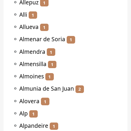
⚬
Allepuz
1
⚬
Alli
1
⚬
Allueva
1
⚬
Almenar de Soria
1
⚬
Almendra
1
⚬
Almensilla
1
⚬
Almoines
1
⚬
Almunia de San Juan
2
⚬
Alovera
1
⚬
Alp
1
⚬
Alpandeire
1