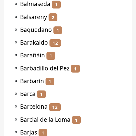
⚬
Balmaseda
1
⚬
Balsareny
2
⚬
Baquedano
1
⚬
Barakaldo
12
⚬
Barañáin
1
⚬
Barbadillo del Pez
1
⚬
Barbarín
1
⚬
Barca
1
⚬
Barcelona
12
⚬
Barcial de la Loma
1
⚬
Barjas
1