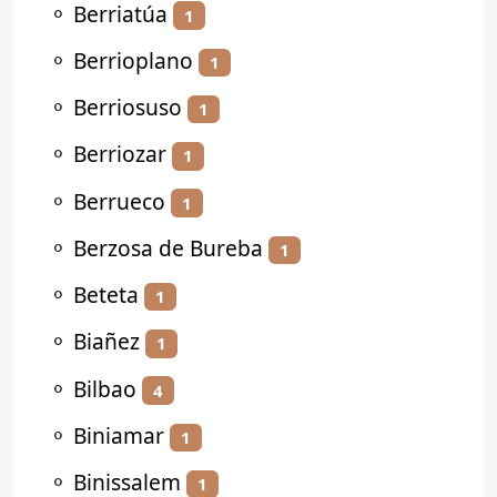
⚬
Berriatúa
1
⚬
Berrioplano
1
⚬
Berriosuso
1
⚬
Berriozar
1
⚬
Berrueco
1
⚬
Berzosa de Bureba
1
⚬
Beteta
1
⚬
Biañez
1
⚬
Bilbao
4
⚬
Biniamar
1
⚬
Binissalem
1