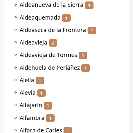
⚬
Aldeanueva de la Sierra
1
⚬
Aldeaquemada
1
⚬
Aldeaseca de la Frontera
1
⚬
Aldeavieja
2
⚬
Aldeavieja de Tormes
1
⚬
Aldehuela de Periáñez
1
⚬
Alella
1
⚬
Alevia
1
⚬
Alfajarín
1
⚬
Alfambra
1
⚬
Alfara de Carles
1