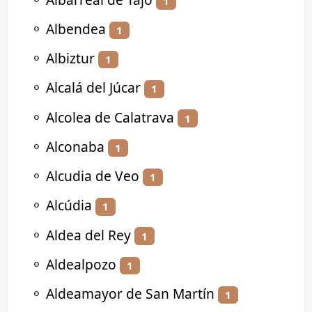
1
⚬
Albendea
1
⚬
Albiztur
1
⚬
Alcalá del Júcar
1
⚬
Alcolea de Calatrava
1
⚬
Alconaba
1
⚬
Alcudia de Veo
1
⚬
Alcúdia
1
⚬
Aldea del Rey
1
⚬
Aldealpozo
1
⚬
Aldeamayor de San Martín
1