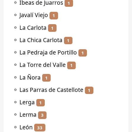
⚬
Ibeas de Juarros
1
⚬
Javalí Viejo
1
⚬
La Carlota
1
⚬
La Chica Carlota
1
⚬
La Pedraja de Portillo
1
⚬
La Torre del Valle
1
⚬
La Ñora
1
⚬
Las Parras de Castellote
1
⚬
Lerga
1
⚬
Lerma
3
⚬
León
33