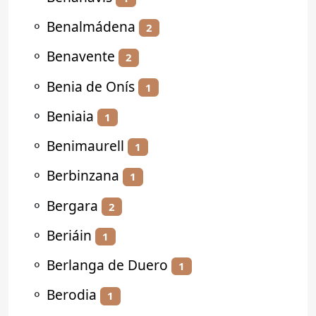
⚬
Benalmádena
2
⚬
Benavente
2
⚬
Benia de Onís
1
⚬
Beniaia
1
⚬
Benimaurell
1
⚬
Berbinzana
1
⚬
Bergara
2
⚬
Beriáin
1
⚬
Berlanga de Duero
1
⚬
Berodia
1