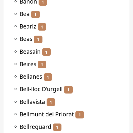
⚬
Bañón
1
⚬
Bea
1
⚬
Beariz
1
⚬
Beas
1
⚬
Beasain
1
⚬
Beires
1
⚬
Belianes
1
⚬
Bell-lloc D'urgell
1
⚬
Bellavista
1
⚬
Bellmunt del Priorat
1
⚬
Bellreguard
1