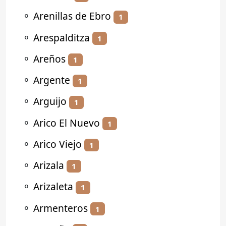
⚬
Arenillas de Ebro
1
⚬
Arespalditza
1
⚬
Areños
1
⚬
Argente
1
⚬
Arguijo
1
⚬
Arico El Nuevo
1
⚬
Arico Viejo
1
⚬
Arizala
1
⚬
Arizaleta
1
⚬
Armenteros
1