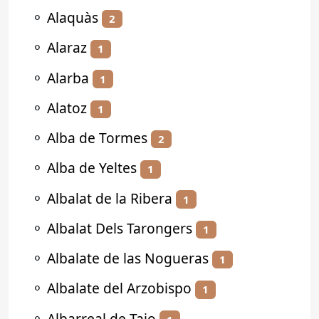
⚬
Alaquàs
2
⚬
Alaraz
1
⚬
Alarba
1
⚬
Alatoz
1
⚬
Alba de Tormes
2
⚬
Alba de Yeltes
1
⚬
Albalat de la Ribera
1
⚬
Albalat Dels Tarongers
1
⚬
Albalate de las Nogueras
1
⚬
Albalate del Arzobispo
1
⚬
Albarreal de Tajo