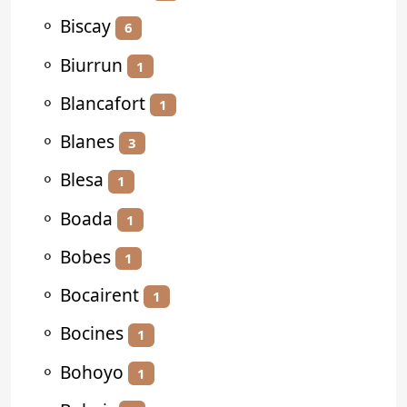
⚬
Biscay
6
⚬
Biurrun
1
⚬
Blancafort
1
⚬
Blanes
3
⚬
Blesa
1
⚬
Boada
1
⚬
Bobes
1
⚬
Bocairent
1
⚬
Bocines
1
⚬
Bohoyo
1