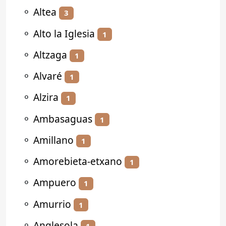
⚬
Altea
3
⚬
Alto la Iglesia
1
⚬
Altzaga
1
⚬
Alvaré
1
⚬
Alzira
1
⚬
Ambasaguas
1
⚬
Amillano
1
⚬
Amorebieta-etxano
1
⚬
Ampuero
1
⚬
Amurrio
1
⚬
Anglesola
1