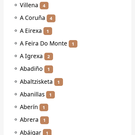
⚬
Villena
4
⚬
A Coruña
4
⚬
A Eirexa
1
⚬
A Feira Do Monte
1
⚬
A Igrexa
2
⚬
Abadiño
1
⚬
Abaltzisketa
1
⚬
Abanillas
1
⚬
Aberín
1
⚬
Abrera
1
⚬
Abáigar
1