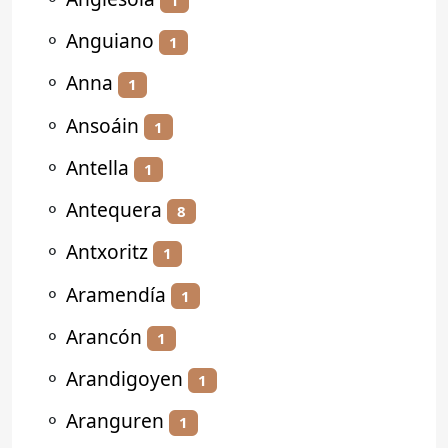
⚬
Anguiano
1
⚬
Anna
1
⚬
Ansoáin
1
⚬
Antella
1
⚬
Antequera
8
⚬
Antxoritz
1
⚬
Aramendía
1
⚬
Arancón
1
⚬
Arandigoyen
1
⚬
Aranguren
1