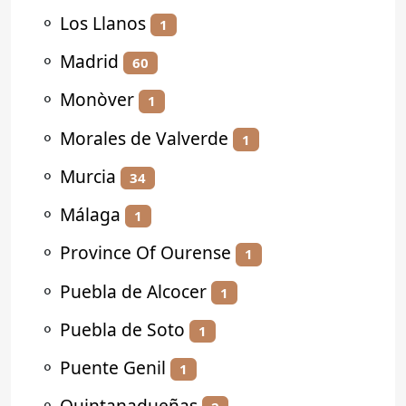
⚬
Los Llanos
1
⚬
Madrid
60
⚬
Monòver
1
⚬
Morales de Valverde
1
⚬
Murcia
34
⚬
Málaga
1
⚬
Province Of Ourense
1
⚬
Puebla de Alcocer
1
⚬
Puebla de Soto
1
⚬
Puente Genil
1
⚬
Quintanadueñas