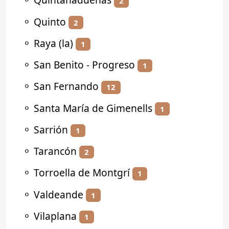
2
⚬
Quinto
2
⚬
Raya (la)
1
⚬
San Benito - Progreso
1
⚬
San Fernando
12
⚬
Santa María de Gimenells
1
⚬
Sarrión
1
⚬
Tarancón
2
⚬
Torroella de Montgrí
1
⚬
Valdeande
1
⚬
Vilaplana
1