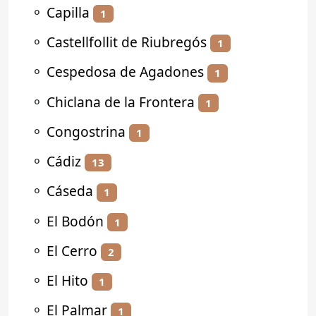
⚬
Capilla
1
⚬
Castellfollit de Riubregós
1
⚬
Cespedosa de Agadones
1
⚬
Chiclana de la Frontera
1
⚬
Congostrina
1
⚬
Cádiz
13
⚬
Cáseda
1
⚬
El Bodón
1
⚬
El Cerro
2
⚬
El Hito
1
⚬
El Palmar
1