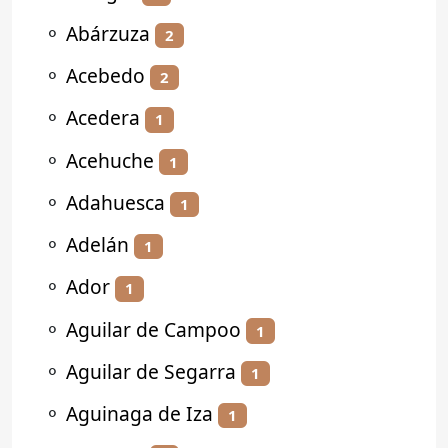
⚬
Abárzuza
2
⚬
Acebedo
2
⚬
Acedera
1
⚬
Acehuche
1
⚬
Adahuesca
1
⚬
Adelán
1
⚬
Ador
1
⚬
Aguilar de Campoo
1
⚬
Aguilar de Segarra
1
⚬
Aguinaga de Iza
1