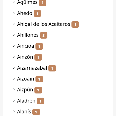
⚬
Agüimes
1
⚬
Ahedo
1
⚬
Ahigal de los Aceiteros
1
⚬
Ahillones
3
⚬
Aincioa
1
⚬
Ainzón
1
⚬
Aizarnazabal
1
⚬
Aizoáin
1
⚬
Aizpún
1
⚬
Aladrén
1
⚬
Alanís
1