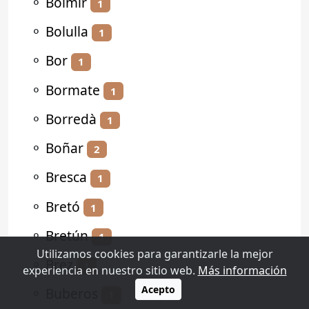
⚬
Bolmir
1
⚬
Bolulla
1
⚬
Bor
1
⚬
Bormate
1
⚬
Borredà
1
⚬
Boñar
2
⚬
Bresca
1
⚬
Bretó
1
⚬
Bretún
1
Utilizamos cookies para garantizarle la mejor
⚬
Brez
1
experiencia en nuestro sitio web.
Más información
Acepto
⚬
Buberos
1