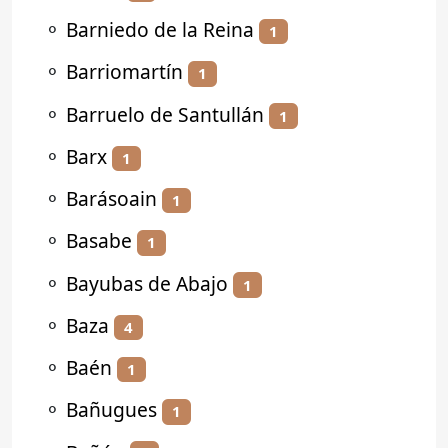
⚬
Barniedo de la Reina
1
⚬
Barriomartín
1
⚬
Barruelo de Santullán
1
⚬
Barx
1
⚬
Barásoain
1
⚬
Basabe
1
⚬
Bayubas de Abajo
1
⚬
Baza
4
⚬
Baén
1
⚬
Bañugues
1