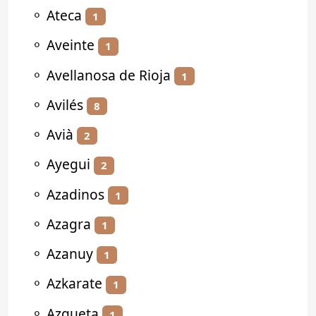
⚬
Ateca
1
⚬
Aveinte
1
⚬
Avellanosa de Rioja
1
⚬
Avilés
8
⚬
Avià
2
⚬
Ayegui
2
⚬
Azadinos
1
⚬
Azagra
1
⚬
Azanuy
1
⚬
Azkarate
1
⚬
Azqueta
1