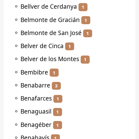
⚬
Bellver de Cerdanya
1
⚬
Belmonte de Gracián
1
⚬
Belmonte de San José
1
⚬
Belver de Cinca
1
⚬
Belver de los Montes
1
⚬
Bembibre
1
⚬
Benabarre
3
⚬
Benafarces
1
⚬
Benaguasil
1
⚬
Benagéber
1
⚬
Benahavís
1