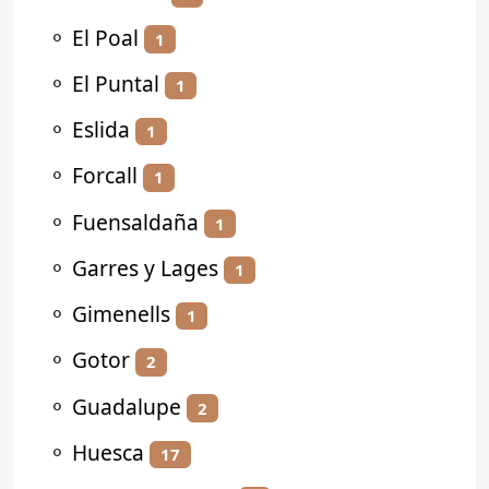
⚬
El Poal
1
⚬
El Puntal
1
⚬
Eslida
1
⚬
Forcall
1
⚬
Fuensaldaña
1
⚬
Garres y Lages
1
⚬
Gimenells
1
⚬
Gotor
2
⚬
Guadalupe
2
⚬
Huesca
17