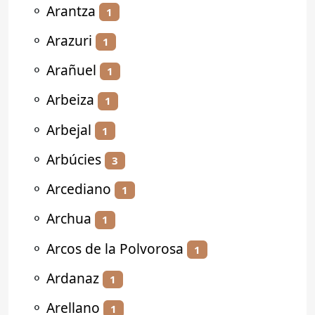
⚬
Arantza
1
⚬
Arazuri
1
⚬
Arañuel
1
⚬
Arbeiza
1
⚬
Arbejal
1
⚬
Arbúcies
3
⚬
Arcediano
1
⚬
Archua
1
⚬
Arcos de la Polvorosa
1
⚬
Ardanaz
1
⚬
Arellano
1