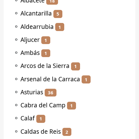
⚬
Albacete
18
⚬
Alcantarilla
5
⚬
Aldearrubia
1
⚬
Aljucer
1
⚬
Ambás
1
⚬
Arcos de la Sierra
1
⚬
Arsenal de la Carraca
1
⚬
Asturias
36
⚬
Cabra del Camp
1
⚬
Calaf
1
⚬
Caldas de Reis
2