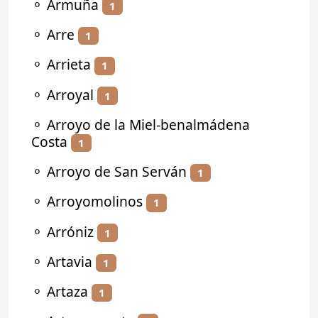
⚬
Armuña
1
⚬
Arre
1
⚬
Arrieta
1
⚬
Arroyal
1
⚬
Arroyo de la Miel-benalmádena
Costa
1
⚬
Arroyo de San Serván
1
⚬
Arroyomolinos
1
⚬
Arróniz
1
⚬
Artavia
1
⚬
Artaza
1