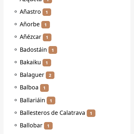
⚬
Añastro
1
⚬
Añorbe
1
⚬
Añézcar
1
⚬
Badostáin
1
⚬
Bakaiku
1
⚬
Balaguer
2
⚬
Balboa
1
⚬
Ballariáin
1
⚬
Ballesteros de Calatrava
1
⚬
Ballobar
1