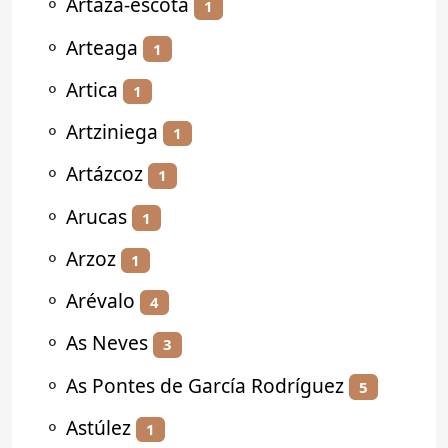
⚬
Artaza-escota
1
⚬
Arteaga
1
⚬
Artica
1
⚬
Artziniega
1
⚬
Artázcoz
1
⚬
Arucas
1
⚬
Arzoz
1
⚬
Arévalo
4
⚬
As Neves
3
⚬
As Pontes de García Rodríguez
5
⚬
Astúlez
1