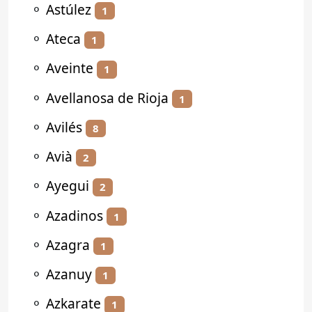
⚬
Astúlez
1
⚬
Ateca
1
⚬
Aveinte
1
⚬
Avellanosa de Rioja
1
⚬
Avilés
8
⚬
Avià
2
⚬
Ayegui
2
⚬
Azadinos
1
⚬
Azagra
1
⚬
Azanuy
1
⚬
Azkarate
1