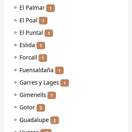
⚬
El Palmar
1
⚬
El Poal
1
⚬
El Puntal
1
⚬
Eslida
1
⚬
Forcall
1
⚬
Fuensaldaña
1
⚬
Garres y Lages
1
⚬
Gimenells
1
⚬
Gotor
2
⚬
Guadalupe
2