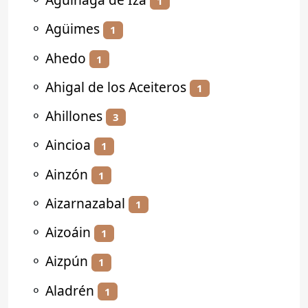
1
⚬
Agüimes
1
⚬
Ahedo
1
⚬
Ahigal de los Aceiteros
1
⚬
Ahillones
3
⚬
Aincioa
1
⚬
Ainzón
1
⚬
Aizarnazabal
1
⚬
Aizoáin
1
⚬
Aizpún
1
⚬
Aladrén
1