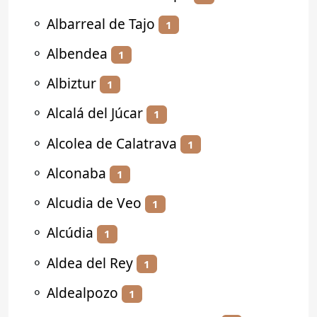
⚬
Albarreal de Tajo
1
⚬
Albendea
1
⚬
Albiztur
1
⚬
Alcalá del Júcar
1
⚬
Alcolea de Calatrava
1
⚬
Alconaba
1
⚬
Alcudia de Veo
1
⚬
Alcúdia
1
⚬
Aldea del Rey
1
⚬
Aldealpozo
1