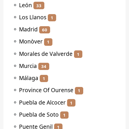
⚬
León
33
⚬
Los Llanos
1
⚬
Madrid
60
⚬
Monòver
1
⚬
Morales de Valverde
1
⚬
Murcia
34
⚬
Málaga
1
⚬
Province Of Ourense
1
⚬
Puebla de Alcocer
1
⚬
Puebla de Soto
1
⚬
Puente Genil
1