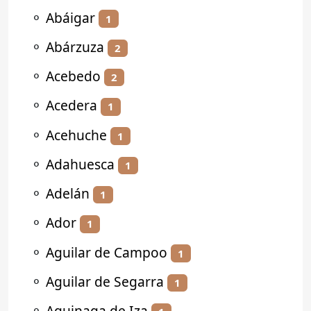
⚬
Abáigar
1
⚬
Abárzuza
2
⚬
Acebedo
2
⚬
Acedera
1
⚬
Acehuche
1
⚬
Adahuesca
1
⚬
Adelán
1
⚬
Ador
1
⚬
Aguilar de Campoo
1
⚬
Aguilar de Segarra
1
⚬
Aguinaga de Iza