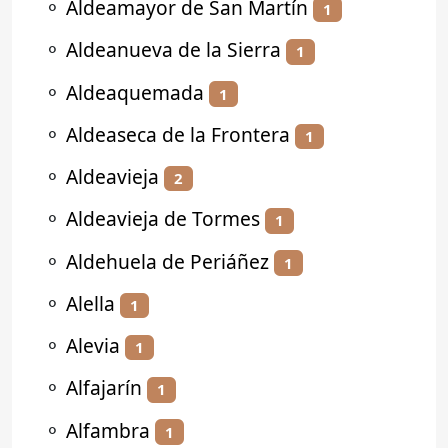
⚬
Aldeamayor de San Martín
1
⚬
Aldeanueva de la Sierra
1
⚬
Aldeaquemada
1
⚬
Aldeaseca de la Frontera
1
⚬
Aldeavieja
2
⚬
Aldeavieja de Tormes
1
⚬
Aldehuela de Periáñez
1
⚬
Alella
1
⚬
Alevia
1
⚬
Alfajarín
1
⚬
Alfambra
1