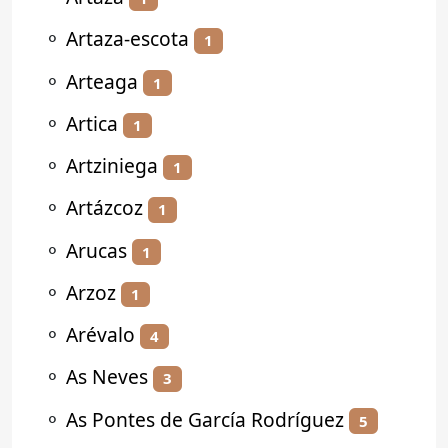
⚬
Artaza-escota
1
⚬
Arteaga
1
⚬
Artica
1
⚬
Artziniega
1
⚬
Artázcoz
1
⚬
Arucas
1
⚬
Arzoz
1
⚬
Arévalo
4
⚬
As Neves
3
⚬
As Pontes de García Rodríguez
5