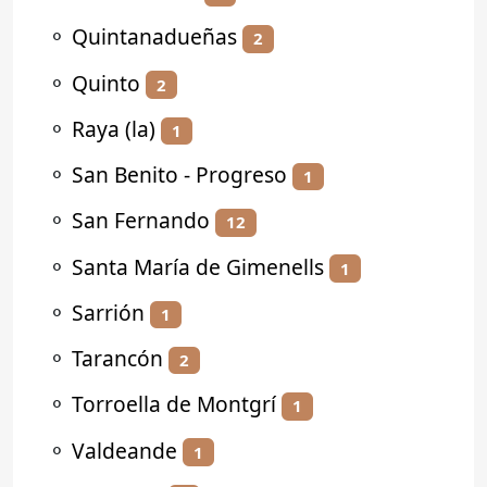
⚬
Quintanadueñas
2
⚬
Quinto
2
⚬
Raya (la)
1
⚬
San Benito - Progreso
1
⚬
San Fernando
12
⚬
Santa María de Gimenells
1
⚬
Sarrión
1
⚬
Tarancón
2
⚬
Torroella de Montgrí
1
⚬
Valdeande
1