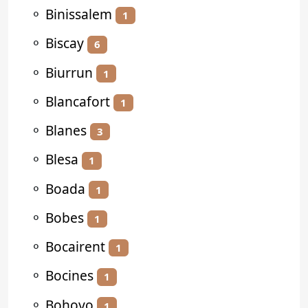
⚬
Binissalem
1
⚬
Biscay
6
⚬
Biurrun
1
⚬
Blancafort
1
⚬
Blanes
3
⚬
Blesa
1
⚬
Boada
1
⚬
Bobes
1
⚬
Bocairent
1
⚬
Bocines
1
⚬
Bohoyo
1