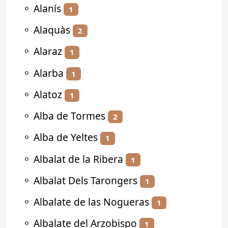
⚬
Alanís
1
⚬
Alaquàs
2
⚬
Alaraz
1
⚬
Alarba
1
⚬
Alatoz
1
⚬
Alba de Tormes
2
⚬
Alba de Yeltes
1
⚬
Albalat de la Ribera
1
⚬
Albalat Dels Tarongers
1
⚬
Albalate de las Nogueras
1
⚬
Albalate del Arzobispo
1