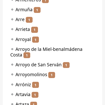
⚬
Armuña
1
⚬
Arre
1
⚬
Arrieta
1
⚬
Arroyal
1
⚬
Arroyo de la Miel-benalmádena
Costa
1
⚬
Arroyo de San Serván
1
⚬
Arroyomolinos
1
⚬
Arróniz
1
⚬
Artavia
1
⚬
Artaza
1