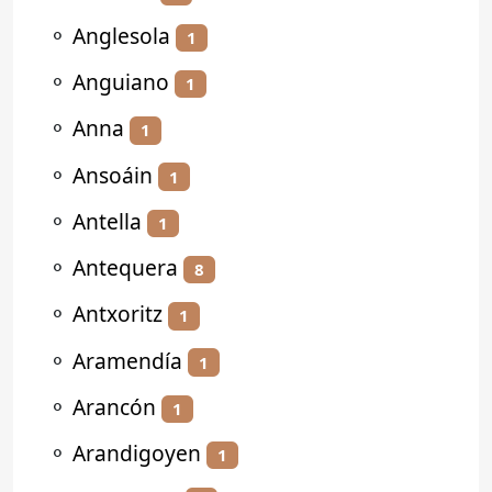
⚬
Anglesola
1
⚬
Anguiano
1
⚬
Anna
1
⚬
Ansoáin
1
⚬
Antella
1
⚬
Antequera
8
⚬
Antxoritz
1
⚬
Aramendía
1
⚬
Arancón
1
⚬
Arandigoyen
1