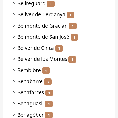
⚬
Bellreguard
1
⚬
Bellver de Cerdanya
1
⚬
Belmonte de Gracián
1
⚬
Belmonte de San José
1
⚬
Belver de Cinca
1
⚬
Belver de los Montes
1
⚬
Bembibre
1
⚬
Benabarre
3
⚬
Benafarces
1
⚬
Benaguasil
1
⚬
Benagéber
1