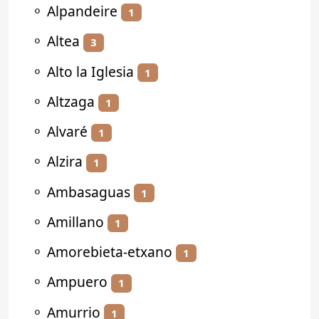
⚬
Alpandeire
1
⚬
Altea
3
⚬
Alto la Iglesia
1
⚬
Altzaga
1
⚬
Alvaré
1
⚬
Alzira
1
⚬
Ambasaguas
1
⚬
Amillano
1
⚬
Amorebieta-etxano
1
⚬
Ampuero
1
⚬
Amurrio
1