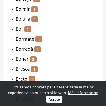
⚬
Bolmir
1
⚬
Bolulla
1
⚬
Bor
1
⚬
Bormate
1
⚬
Borredà
1
⚬
Boñar
2
⚬
Bresca
1
⚬
Bretó
1
Utilizamos cookies para garantizarle la mejor
⚬
Bretún
1
experiencia en nuestro sitio web.
Más información
⚬
Brez
1
Acepto