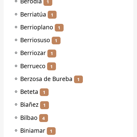
⚬
Berodia
1
⚬
Berriatúa
1
⚬
Berrioplano
1
⚬
Berriosuso
1
⚬
Berriozar
1
⚬
Berrueco
1
⚬
Berzosa de Bureba
1
⚬
Beteta
1
⚬
Biañez
1
⚬
Bilbao
4
⚬
Biniamar
1