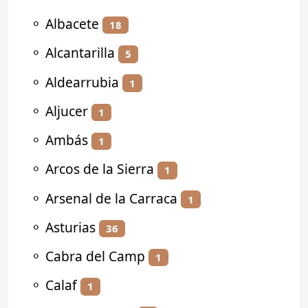
⚬
Albacete
18
⚬
Alcantarilla
5
⚬
Aldearrubia
1
⚬
Aljucer
1
⚬
Ambás
1
⚬
Arcos de la Sierra
1
⚬
Arsenal de la Carraca
1
⚬
Asturias
36
⚬
Cabra del Camp
1
⚬
Calaf
1