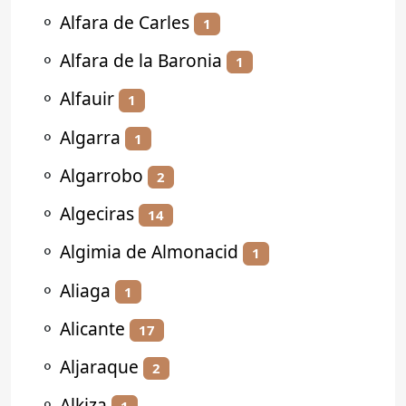
⚬
Alfara de Carles
1
⚬
Alfara de la Baronia
1
⚬
Alfauir
1
⚬
Algarra
1
⚬
Algarrobo
2
⚬
Algeciras
14
⚬
Algimia de Almonacid
1
⚬
Aliaga
1
⚬
Alicante
17
⚬
Aljaraque
2
⚬
Alkiza