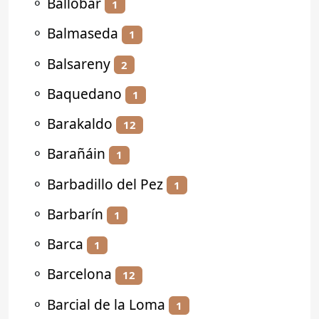
⚬
Ballobar
1
⚬
Balmaseda
1
⚬
Balsareny
2
⚬
Baquedano
1
⚬
Barakaldo
12
⚬
Barañáin
1
⚬
Barbadillo del Pez
1
⚬
Barbarín
1
⚬
Barca
1
⚬
Barcelona
12
⚬
Barcial de la Loma
1