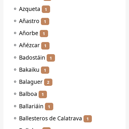
⚬
Azqueta
1
⚬
Añastro
1
⚬
Añorbe
1
⚬
Añézcar
1
⚬
Badostáin
1
⚬
Bakaiku
1
⚬
Balaguer
2
⚬
Balboa
1
⚬
Ballariáin
1
⚬
Ballesteros de Calatrava
1