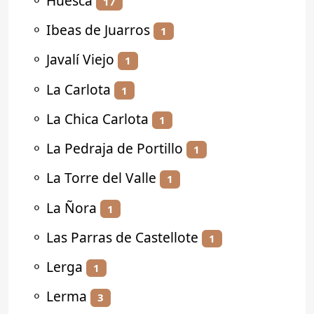
⚬
Huesca
17
⚬
Ibeas de Juarros
1
⚬
Javalí Viejo
1
⚬
La Carlota
1
⚬
La Chica Carlota
1
⚬
La Pedraja de Portillo
1
⚬
La Torre del Valle
1
⚬
La Ñora
1
⚬
Las Parras de Castellote
1
⚬
Lerga
1
⚬
Lerma
3