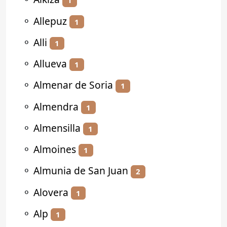
1
⚬
Allepuz
1
⚬
Alli
1
⚬
Allueva
1
⚬
Almenar de Soria
1
⚬
Almendra
1
⚬
Almensilla
1
⚬
Almoines
1
⚬
Almunia de San Juan
2
⚬
Alovera
1
⚬
Alp
1