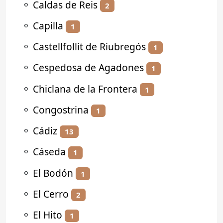
⚬
Caldas de Reis
2
⚬
Capilla
1
⚬
Castellfollit de Riubregós
1
⚬
Cespedosa de Agadones
1
⚬
Chiclana de la Frontera
1
⚬
Congostrina
1
⚬
Cádiz
13
⚬
Cáseda
1
⚬
El Bodón
1
⚬
El Cerro
2
⚬
El Hito
1