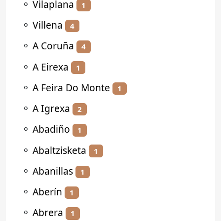
⚬
Vilaplana
1
⚬
Villena
4
⚬
A Coruña
4
⚬
A Eirexa
1
⚬
A Feira Do Monte
1
⚬
A Igrexa
2
⚬
Abadiño
1
⚬
Abaltzisketa
1
⚬
Abanillas
1
⚬
Aberín
1
⚬
Abrera
1