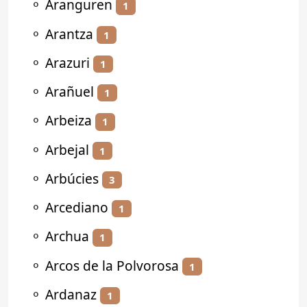
⚬
Aranguren
1
⚬
Arantza
1
⚬
Arazuri
1
⚬
Arañuel
1
⚬
Arbeiza
1
⚬
Arbejal
1
⚬
Arbúcies
3
⚬
Arcediano
1
⚬
Archua
1
⚬
Arcos de la Polvorosa
1
⚬
Ardanaz
1