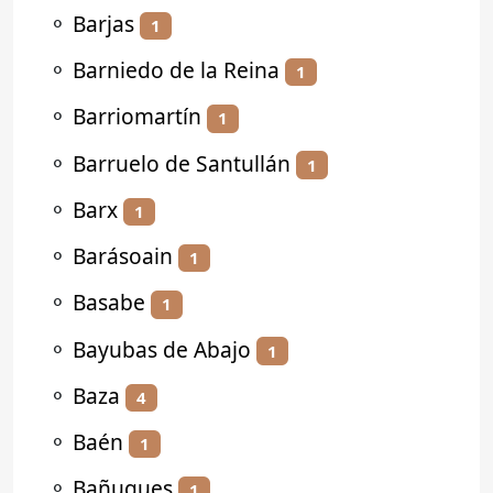
⚬
Barjas
1
⚬
Barniedo de la Reina
1
⚬
Barriomartín
1
⚬
Barruelo de Santullán
1
⚬
Barx
1
⚬
Barásoain
1
⚬
Basabe
1
⚬
Bayubas de Abajo
1
⚬
Baza
4
⚬
Baén
1
⚬
Bañugues
1