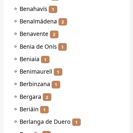
⚬
Benahavís
1
⚬
Benalmádena
2
⚬
Benavente
2
⚬
Benia de Onís
1
⚬
Beniaia
1
⚬
Benimaurell
1
⚬
Berbinzana
1
⚬
Bergara
2
⚬
Beriáin
1
⚬
Berlanga de Duero
1