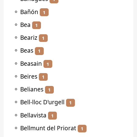
⚬
Bañón
1
⚬
Bea
1
⚬
Beariz
1
⚬
Beas
1
⚬
Beasain
1
⚬
Beires
1
⚬
Belianes
1
⚬
Bell-lloc D'urgell
1
⚬
Bellavista
1
⚬
Bellmunt del Priorat
1