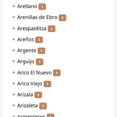
⚬
Arellano
1
⚬
Arenillas de Ebro
1
⚬
Arespalditza
1
⚬
Areños
1
⚬
Argente
1
⚬
Arguijo
1
⚬
Arico El Nuevo
1
⚬
Arico Viejo
1
⚬
Arizala
1
⚬
Arizaleta
1
⚬
Armenteros
1