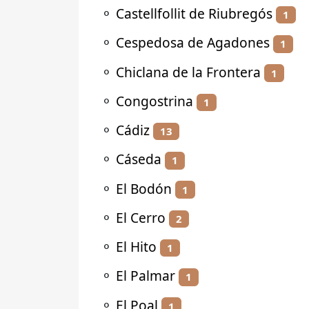
⚬
Castellfollit de Riubregós
1
⚬
Cespedosa de Agadones
1
⚬
Chiclana de la Frontera
1
⚬
Congostrina
1
⚬
Cádiz
13
⚬
Cáseda
1
⚬
El Bodón
1
⚬
El Cerro
2
⚬
El Hito
1
⚬
El Palmar
1
⚬
El Poal
1