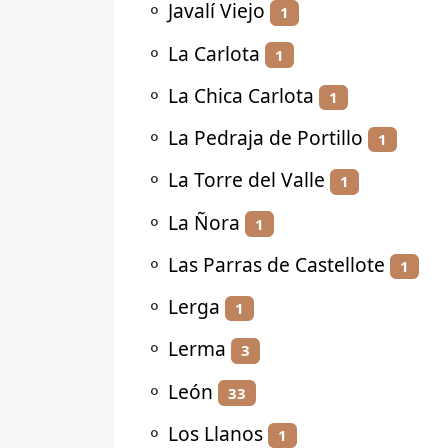
⚬
Javalí Viejo
1
⚬
La Carlota
1
⚬
La Chica Carlota
1
⚬
La Pedraja de Portillo
1
⚬
La Torre del Valle
1
⚬
La Ñora
1
⚬
Las Parras de Castellote
1
⚬
Lerga
1
⚬
Lerma
3
⚬
León
33
⚬
Los Llanos
1