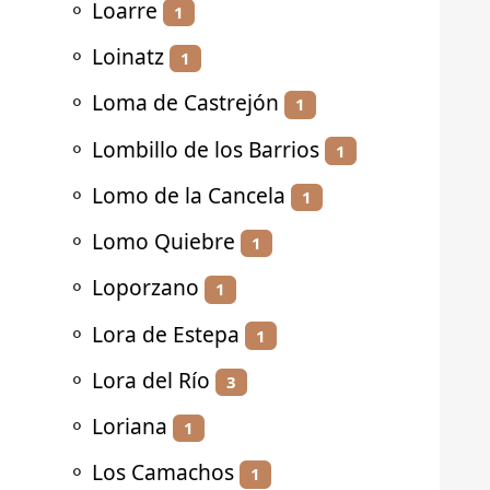
⚬
Loarre
1
⚬
Loinatz
1
⚬
Loma de Castrejón
1
⚬
Lombillo de los Barrios
1
⚬
Lomo de la Cancela
1
⚬
Lomo Quiebre
1
⚬
Loporzano
1
⚬
Lora de Estepa
1
⚬
Lora del Río
3
⚬
Loriana
1
⚬
Los Camachos
1