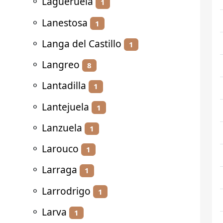
⚬
Lagueruela
1
⚬
Lanestosa
1
⚬
Langa del Castillo
1
⚬
Langreo
8
⚬
Lantadilla
1
⚬
Lantejuela
1
⚬
Lanzuela
1
⚬
Larouco
1
⚬
Larraga
1
⚬
Larrodrigo
1
⚬
Larva
1