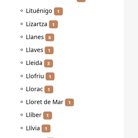
⚬
Lituénigo
1
⚬
Lizartza
1
⚬
Llanes
6
⚬
Llaves
1
⚬
Lleida
3
⚬
Llofriu
1
⚬
Llorac
1
⚬
Lloret de Mar
1
⚬
Llíber
1
⚬
Llívia
1