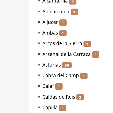
⚬
Alcantarilla
5
⚬
Aldearrubia
1
⚬
Aljucer
1
⚬
Ambás
1
⚬
Arcos de la Sierra
1
⚬
Arsenal de la Carraca
1
⚬
Asturias
36
⚬
Cabra del Camp
1
⚬
Calaf
1
⚬
Caldas de Reis
2
⚬
Capilla
1