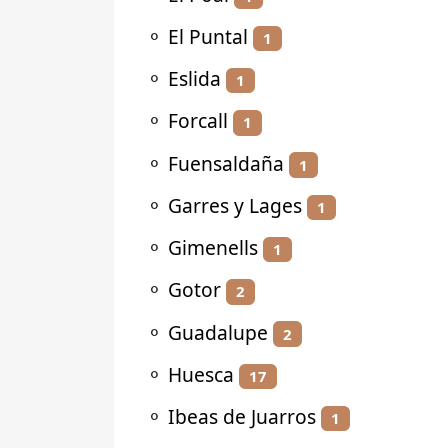
⚬
El Puntal
1
⚬
Eslida
1
⚬
Forcall
1
⚬
Fuensaldaña
1
⚬
Garres y Lages
1
⚬
Gimenells
1
⚬
Gotor
2
⚬
Guadalupe
2
⚬
Huesca
17
⚬
Ibeas de Juarros
1