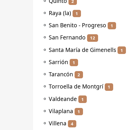
⚬
Quinto
2
⚬
Raya (la)
1
⚬
San Benito - Progreso
1
⚬
San Fernando
12
⚬
Santa María de Gimenells
1
⚬
Sarrión
1
⚬
Tarancón
2
⚬
Torroella de Montgrí
1
⚬
Valdeande
1
⚬
Vilaplana
1
⚬
Villena
4