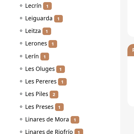
⚬
Lecrín
1
⚬
Leiguarda
1
⚬
Leitza
1
⚬
Lerones
1
⚬
Lerín
1
⚬
Les Oluges
1
⚬
Les Pereres
1
⚬
Les Piles
2
⚬
Les Preses
1
⚬
Linares de Mora
1
⚬
Linares de Riofrío
1