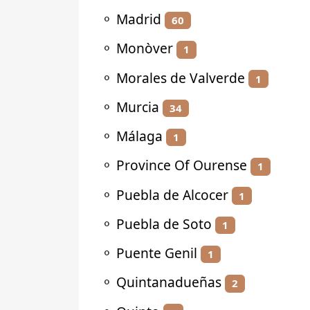
⚬
Madrid
60
⚬
Monòver
1
⚬
Morales de Valverde
1
⚬
Murcia
34
⚬
Málaga
1
⚬
Province Of Ourense
1
⚬
Puebla de Alcocer
1
⚬
Puebla de Soto
1
⚬
Puente Genil
1
⚬
Quintanadueñas
2