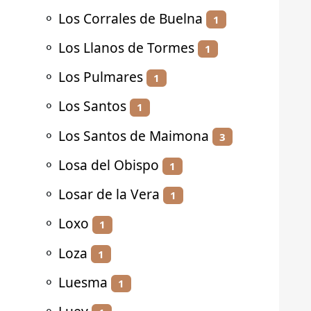
⚬
Los Corrales de Buelna
1
⚬
Los Llanos de Tormes
1
⚬
Los Pulmares
1
⚬
Los Santos
1
⚬
Los Santos de Maimona
3
⚬
Losa del Obispo
1
⚬
Losar de la Vera
1
⚬
Loxo
1
⚬
Loza
1
⚬
Luesma
1