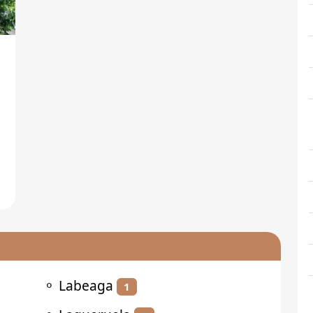
⚬
Labeaga
1