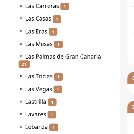
⚬
Las Carreras
1
⚬
Las Casas
1
⚬
Las Eras
1
⚬
Las Mesas
1
⚬
Las Palmas de Gran Canaria
21
⚬
Las Tricias
1
⚬
Las Vegas
1
⚬
Lastrilla
1
⚬
Lavares
1
⚬
Lebanza
1