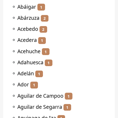
⚬
Abáigar
1
⚬
Abárzuza
2
⚬
Acebedo
2
⚬
Acedera
1
⚬
Acehuche
1
⚬
Adahuesca
1
⚬
Adelán
1
⚬
Ador
1
⚬
Aguilar de Campoo
1
⚬
Aguilar de Segarra
1
⚬
Aguinaga de Iza