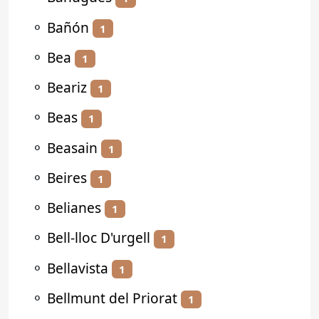
⚬
Bañón
1
⚬
Bea
1
⚬
Beariz
1
⚬
Beas
1
⚬
Beasain
1
⚬
Beires
1
⚬
Belianes
1
⚬
Bell-lloc D'urgell
1
⚬
Bellavista
1
⚬
Bellmunt del Priorat
1