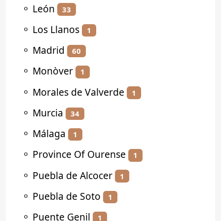
⚬
León
33
⚬
Los Llanos
1
⚬
Madrid
60
⚬
Monòver
1
⚬
Morales de Valverde
1
⚬
Murcia
34
⚬
Málaga
1
⚬
Province Of Ourense
1
⚬
Puebla de Alcocer
1
⚬
Puebla de Soto
1
⚬
Puente Genil
1