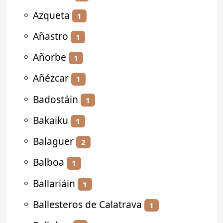
⚬
Azqueta
1
⚬
Añastro
1
⚬
Añorbe
1
⚬
Añézcar
1
⚬
Badostáin
1
⚬
Bakaiku
1
⚬
Balaguer
2
⚬
Balboa
1
⚬
Ballariáin
1
⚬
Ballesteros de Calatrava
1