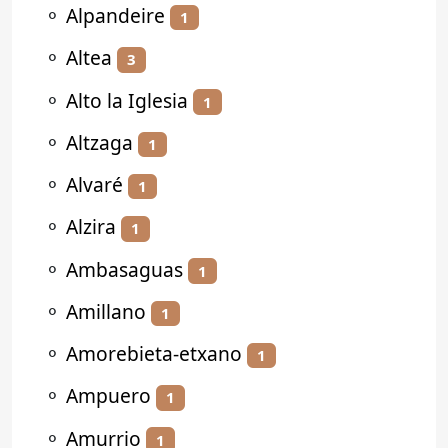
⚬
Alpandeire
1
⚬
Altea
3
⚬
Alto la Iglesia
1
⚬
Altzaga
1
⚬
Alvaré
1
⚬
Alzira
1
⚬
Ambasaguas
1
⚬
Amillano
1
⚬
Amorebieta-etxano
1
⚬
Ampuero
1
⚬
Amurrio
1