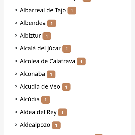
⚬
Albarreal de Tajo
1
⚬
Albendea
1
⚬
Albiztur
1
⚬
Alcalá del Júcar
1
⚬
Alcolea de Calatrava
1
⚬
Alconaba
1
⚬
Alcudia de Veo
1
⚬
Alcúdia
1
⚬
Aldea del Rey
1
⚬
Aldealpozo
1