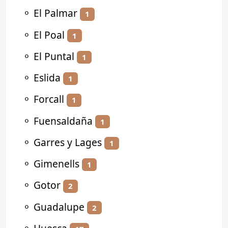
⚬
El Palmar
1
⚬
El Poal
1
⚬
El Puntal
1
⚬
Eslida
1
⚬
Forcall
1
⚬
Fuensaldaña
1
⚬
Garres y Lages
1
⚬
Gimenells
1
⚬
Gotor
2
⚬
Guadalupe
2