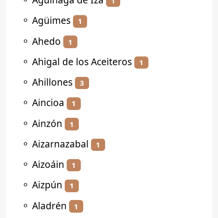
1
⚬
Agüimes
1
⚬
Ahedo
1
⚬
Ahigal de los Aceiteros
1
⚬
Ahillones
3
⚬
Aincioa
1
⚬
Ainzón
1
⚬
Aizarnazabal
1
⚬
Aizoáin
1
⚬
Aizpún
1
⚬
Aladrén
1