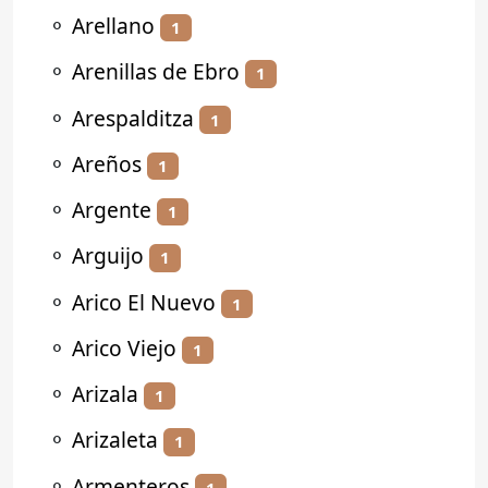
⚬
Arellano
1
⚬
Arenillas de Ebro
1
⚬
Arespalditza
1
⚬
Areños
1
⚬
Argente
1
⚬
Arguijo
1
⚬
Arico El Nuevo
1
⚬
Arico Viejo
1
⚬
Arizala
1
⚬
Arizaleta
1
⚬
Armenteros
1