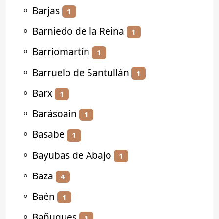
⚬
Barjas
1
⚬
Barniedo de la Reina
1
⚬
Barriomartín
1
⚬
Barruelo de Santullán
1
⚬
Barx
1
⚬
Barásoain
1
⚬
Basabe
1
⚬
Bayubas de Abajo
1
⚬
Baza
4
⚬
Baén
1
⚬
Bañugues
1