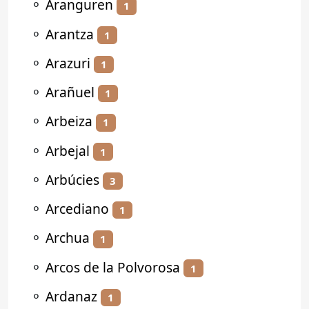
⚬
Aranguren
1
⚬
Arantza
1
⚬
Arazuri
1
⚬
Arañuel
1
⚬
Arbeiza
1
⚬
Arbejal
1
⚬
Arbúcies
3
⚬
Arcediano
1
⚬
Archua
1
⚬
Arcos de la Polvorosa
1
⚬
Ardanaz
1