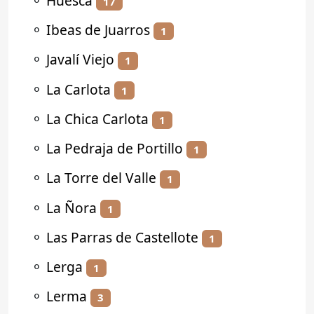
⚬
Huesca
17
⚬
Ibeas de Juarros
1
⚬
Javalí Viejo
1
⚬
La Carlota
1
⚬
La Chica Carlota
1
⚬
La Pedraja de Portillo
1
⚬
La Torre del Valle
1
⚬
La Ñora
1
⚬
Las Parras de Castellote
1
⚬
Lerga
1
⚬
Lerma
3