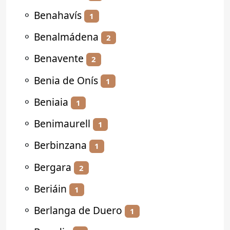
⚬
Benahavís
1
⚬
Benalmádena
2
⚬
Benavente
2
⚬
Benia de Onís
1
⚬
Beniaia
1
⚬
Benimaurell
1
⚬
Berbinzana
1
⚬
Bergara
2
⚬
Beriáin
1
⚬
Berlanga de Duero
1