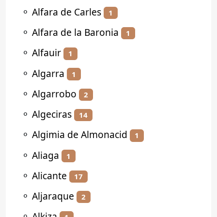
⚬
Alfara de Carles
1
⚬
Alfara de la Baronia
1
⚬
Alfauir
1
⚬
Algarra
1
⚬
Algarrobo
2
⚬
Algeciras
14
⚬
Algimia de Almonacid
1
⚬
Aliaga
1
⚬
Alicante
17
⚬
Aljaraque
2
⚬
Alkiza