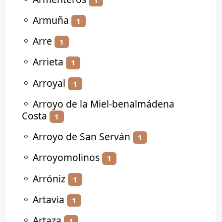
⚬
Armuña
1
⚬
Arre
1
⚬
Arrieta
1
⚬
Arroyal
1
⚬
Arroyo de la Miel-benalmádena
Costa
1
⚬
Arroyo de San Serván
1
⚬
Arroyomolinos
1
⚬
Arróniz
1
⚬
Artavia
1
⚬
Artaza
1