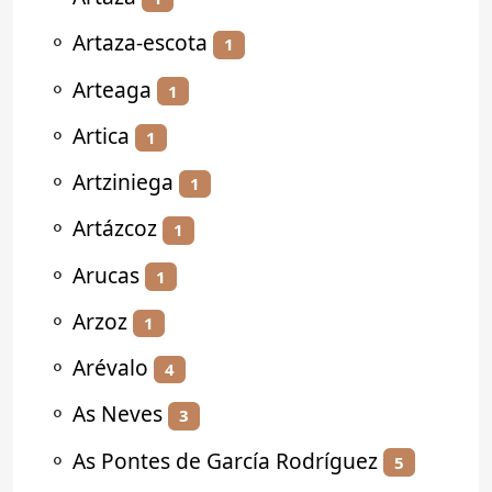
⚬
Artaza-escota
1
⚬
Arteaga
1
⚬
Artica
1
⚬
Artziniega
1
⚬
Artázcoz
1
⚬
Arucas
1
⚬
Arzoz
1
⚬
Arévalo
4
⚬
As Neves
3
⚬
As Pontes de García Rodríguez
5