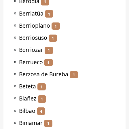
⚬
Berodia
1
⚬
Berriatúa
1
⚬
Berrioplano
1
⚬
Berriosuso
1
⚬
Berriozar
1
⚬
Berrueco
1
⚬
Berzosa de Bureba
1
⚬
Beteta
1
⚬
Biañez
1
⚬
Bilbao
4
⚬
Biniamar
1