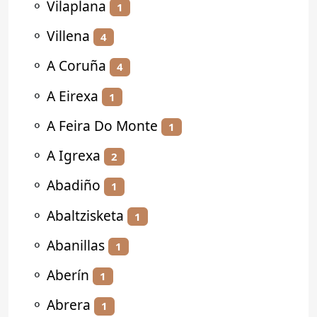
⚬
Vilaplana
1
⚬
Villena
4
⚬
A Coruña
4
⚬
A Eirexa
1
⚬
A Feira Do Monte
1
⚬
A Igrexa
2
⚬
Abadiño
1
⚬
Abaltzisketa
1
⚬
Abanillas
1
⚬
Aberín
1
⚬
Abrera
1