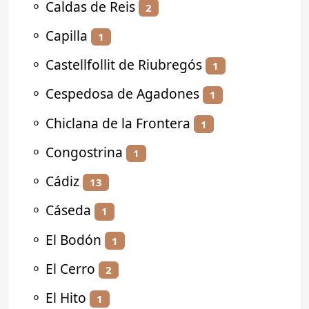
⚬
Caldas de Reis
2
⚬
Capilla
1
⚬
Castellfollit de Riubregós
1
⚬
Cespedosa de Agadones
1
⚬
Chiclana de la Frontera
1
⚬
Congostrina
1
⚬
Cádiz
13
⚬
Cáseda
1
⚬
El Bodón
1
⚬
El Cerro
2
⚬
El Hito
1