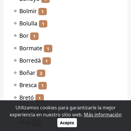
⚬
Bolmir
1
⚬
Bolulla
1
⚬
Bor
1
⚬
Bormate
1
⚬
Borredà
1
⚬
Boñar
2
⚬
Bresca
1
⚬
Bretó
1
Utilizamos cookies para garantizarle la mejor
⚬
Bretún
1
experiencia en nuestro sitio web.
Más información
⚬
Brez
1
Acepto