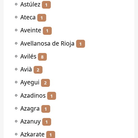
⚬
Astúlez
1
⚬
Ateca
1
⚬
Aveinte
1
⚬
Avellanosa de Rioja
1
⚬
Avilés
8
⚬
Avià
2
⚬
Ayegui
2
⚬
Azadinos
1
⚬
Azagra
1
⚬
Azanuy
1
⚬
Azkarate
1