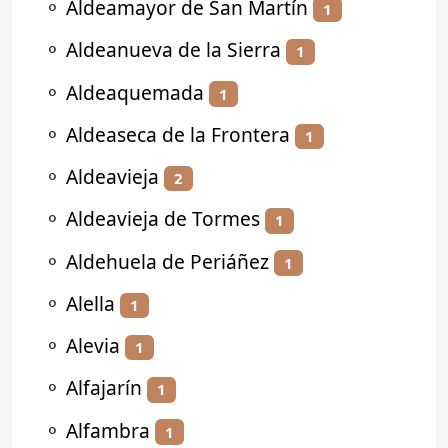
⚬
Aldeamayor de San Martín
1
⚬
Aldeanueva de la Sierra
1
⚬
Aldeaquemada
1
⚬
Aldeaseca de la Frontera
1
⚬
Aldeavieja
2
⚬
Aldeavieja de Tormes
1
⚬
Aldehuela de Periáñez
1
⚬
Alella
1
⚬
Alevia
1
⚬
Alfajarín
1
⚬
Alfambra
1