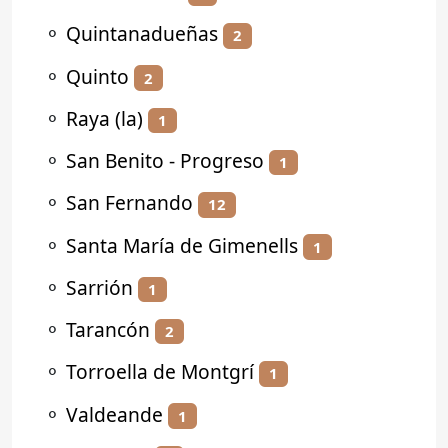
⚬
Quintanadueñas
2
⚬
Quinto
2
⚬
Raya (la)
1
⚬
San Benito - Progreso
1
⚬
San Fernando
12
⚬
Santa María de Gimenells
1
⚬
Sarrión
1
⚬
Tarancón
2
⚬
Torroella de Montgrí
1
⚬
Valdeande
1