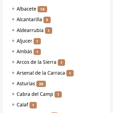
⚬
Albacete
18
⚬
Alcantarilla
5
⚬
Aldearrubia
1
⚬
Aljucer
1
⚬
Ambás
1
⚬
Arcos de la Sierra
1
⚬
Arsenal de la Carraca
1
⚬
Asturias
36
⚬
Cabra del Camp
1
⚬
Calaf
1