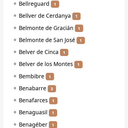
⚬
Bellreguard
1
⚬
Bellver de Cerdanya
1
⚬
Belmonte de Gracián
1
⚬
Belmonte de San José
1
⚬
Belver de Cinca
1
⚬
Belver de los Montes
1
⚬
Bembibre
1
⚬
Benabarre
3
⚬
Benafarces
1
⚬
Benaguasil
1
⚬
Benagéber
1