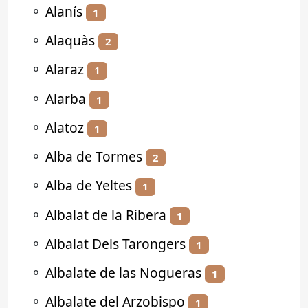
⚬
Alanís
1
⚬
Alaquàs
2
⚬
Alaraz
1
⚬
Alarba
1
⚬
Alatoz
1
⚬
Alba de Tormes
2
⚬
Alba de Yeltes
1
⚬
Albalat de la Ribera
1
⚬
Albalat Dels Tarongers
1
⚬
Albalate de las Nogueras
1
⚬
Albalate del Arzobispo
1