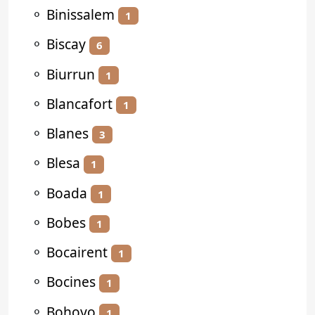
⚬
Binissalem
1
⚬
Biscay
6
⚬
Biurrun
1
⚬
Blancafort
1
⚬
Blanes
3
⚬
Blesa
1
⚬
Boada
1
⚬
Bobes
1
⚬
Bocairent
1
⚬
Bocines
1
⚬
Bohoyo
1