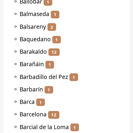
⚬
Ballobar
1
⚬
Balmaseda
1
⚬
Balsareny
2
⚬
Baquedano
1
⚬
Barakaldo
12
⚬
Barañáin
1
⚬
Barbadillo del Pez
1
⚬
Barbarín
1
⚬
Barca
1
⚬
Barcelona
12
⚬
Barcial de la Loma
1