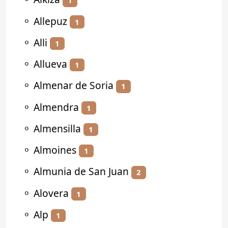
1
⚬
Allepuz
1
⚬
Alli
1
⚬
Allueva
1
⚬
Almenar de Soria
1
⚬
Almendra
1
⚬
Almensilla
1
⚬
Almoines
1
⚬
Almunia de San Juan
2
⚬
Alovera
1
⚬
Alp
1