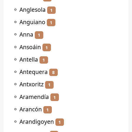
⚬
Anglesola
1
⚬
Anguiano
1
⚬
Anna
1
⚬
Ansoáin
1
⚬
Antella
1
⚬
Antequera
8
⚬
Antxoritz
1
⚬
Aramendía
1
⚬
Arancón
1
⚬
Arandigoyen
1