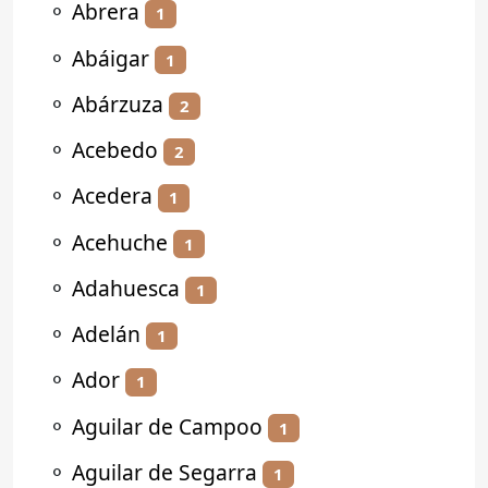
⚬
Abrera
1
⚬
Abáigar
1
⚬
Abárzuza
2
⚬
Acebedo
2
⚬
Acedera
1
⚬
Acehuche
1
⚬
Adahuesca
1
⚬
Adelán
1
⚬
Ador
1
⚬
Aguilar de Campoo
1
⚬
Aguilar de Segarra
1