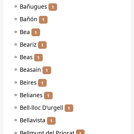
⚬
Bañugues
1
⚬
Bañón
1
⚬
Bea
1
⚬
Beariz
1
⚬
Beas
1
⚬
Beasain
1
⚬
Beires
1
⚬
Belianes
1
⚬
Bell-lloc D'urgell
1
⚬
Bellavista
1
⚬
Bellmunt del Priorat
1