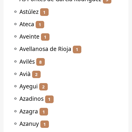
⚬
Astúlez
1
⚬
Ateca
1
⚬
Aveinte
1
⚬
Avellanosa de Rioja
1
⚬
Avilés
8
⚬
Avià
2
⚬
Ayegui
2
⚬
Azadinos
1
⚬
Azagra
1
⚬
Azanuy
1