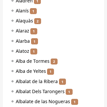
⚬
Aladrén
1
⚬
Alanís
1
⚬
Alaquàs
2
⚬
Alaraz
1
⚬
Alarba
1
⚬
Alatoz
1
⚬
Alba de Tormes
2
⚬
Alba de Yeltes
1
⚬
Albalat de la Ribera
1
⚬
Albalat Dels Tarongers
1
⚬
Albalate de las Nogueras
1