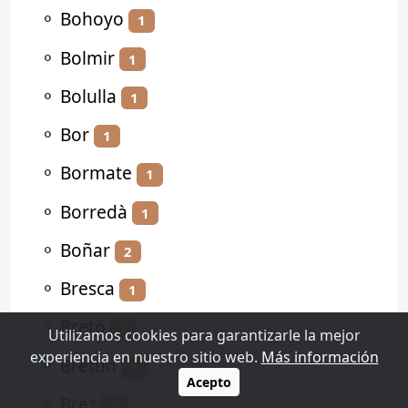
⚬
Bohoyo
1
⚬
Bolmir
1
⚬
Bolulla
1
⚬
Bor
1
⚬
Bormate
1
⚬
Borredà
1
⚬
Boñar
2
⚬
Bresca
1
⚬
Bretó
1
Utilizamos cookies para garantizarle la mejor
experiencia en nuestro sitio web.
Más información
⚬
Bretún
1
Acepto
⚬
Brez
1