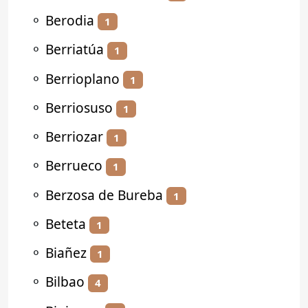
⚬
Berodia
1
⚬
Berriatúa
1
⚬
Berrioplano
1
⚬
Berriosuso
1
⚬
Berriozar
1
⚬
Berrueco
1
⚬
Berzosa de Bureba
1
⚬
Beteta
1
⚬
Biañez
1
⚬
Bilbao
4