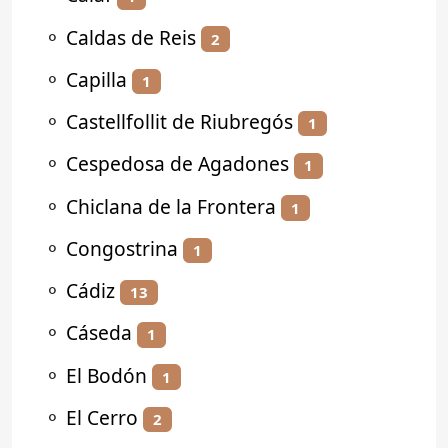
⚬
Caldas de Reis
2
⚬
Capilla
1
⚬
Castellfollit de Riubregós
1
⚬
Cespedosa de Agadones
1
⚬
Chiclana de la Frontera
1
⚬
Congostrina
1
⚬
Cádiz
13
⚬
Cáseda
1
⚬
El Bodón
1
⚬
El Cerro
2