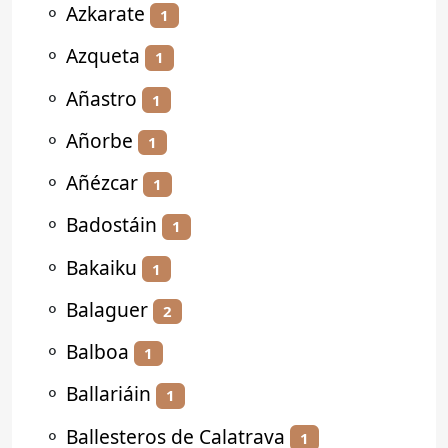
⚬
Azkarate
1
⚬
Azqueta
1
⚬
Añastro
1
⚬
Añorbe
1
⚬
Añézcar
1
⚬
Badostáin
1
⚬
Bakaiku
1
⚬
Balaguer
2
⚬
Balboa
1
⚬
Ballariáin
1
⚬
Ballesteros de Calatrava
1