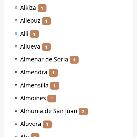
⚬
Alkiza
1
⚬
Allepuz
1
⚬
Alli
1
⚬
Allueva
1
⚬
Almenar de Soria
1
⚬
Almendra
1
⚬
Almensilla
1
⚬
Almoines
1
⚬
Almunia de San Juan
2
⚬
Alovera
1
⚬
Alp