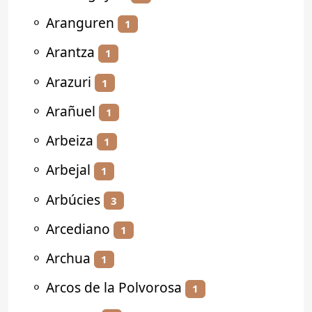
⚬
Aranguren
1
⚬
Arantza
1
⚬
Arazuri
1
⚬
Arañuel
1
⚬
Arbeiza
1
⚬
Arbejal
1
⚬
Arbúcies
3
⚬
Arcediano
1
⚬
Archua
1
⚬
Arcos de la Polvorosa
1