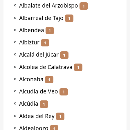
⚬
Albalate del Arzobispo
1
⚬
Albarreal de Tajo
1
⚬
Albendea
1
⚬
Albiztur
1
⚬
Alcalá del Júcar
1
⚬
Alcolea de Calatrava
1
⚬
Alconaba
1
⚬
Alcudia de Veo
1
⚬
Alcúdia
1
⚬
Aldea del Rey
1
⚬
Aldealpozo
1