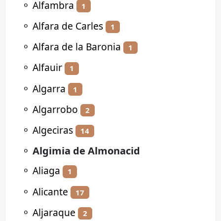
⚬
Alfambra
1
⚬
Alfara de Carles
1
⚬
Alfara de la Baronia
1
⚬
Alfauir
1
⚬
Algarra
1
⚬
Algarrobo
2
⚬
Algeciras
14
⚬
Algimia de Almonacid
⚬
Aliaga
1
⚬
Alicante
17
⚬
Aljaraque
2