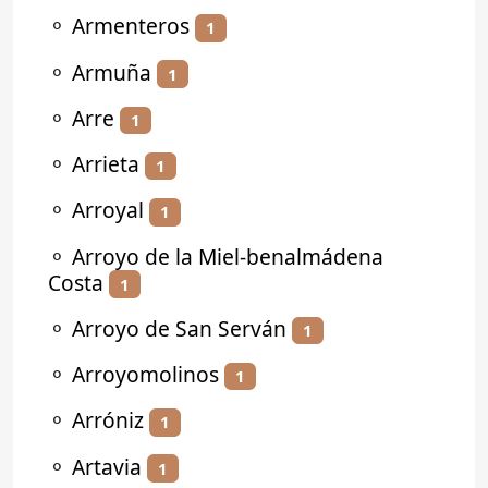
⚬
Armenteros
1
⚬
Armuña
1
⚬
Arre
1
⚬
Arrieta
1
⚬
Arroyal
1
⚬
Arroyo de la Miel-benalmádena
Costa
1
⚬
Arroyo de San Serván
1
⚬
Arroyomolinos
1
⚬
Arróniz
1
⚬
Artavia
1