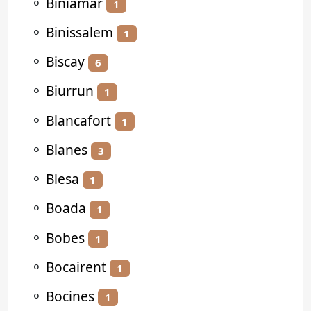
⚬
Biniamar
1
⚬
Binissalem
1
⚬
Biscay
6
⚬
Biurrun
1
⚬
Blancafort
1
⚬
Blanes
3
⚬
Blesa
1
⚬
Boada
1
⚬
Bobes
1
⚬
Bocairent
1
⚬
Bocines
1