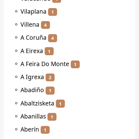
⚬
Vilaplana
1
⚬
Villena
4
⚬
A Coruña
4
⚬
A Eirexa
1
⚬
A Feira Do Monte
1
⚬
A Igrexa
2
⚬
Abadiño
1
⚬
Abaltzisketa
1
⚬
Abanillas
1
⚬
Aberín
1