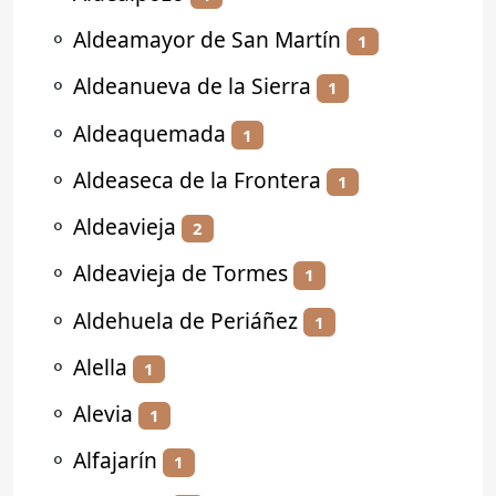
⚬
Aldeamayor de San Martín
1
⚬
Aldeanueva de la Sierra
1
⚬
Aldeaquemada
1
⚬
Aldeaseca de la Frontera
1
⚬
Aldeavieja
2
⚬
Aldeavieja de Tormes
1
⚬
Aldehuela de Periáñez
1
⚬
Alella
1
⚬
Alevia
1
⚬
Alfajarín
1