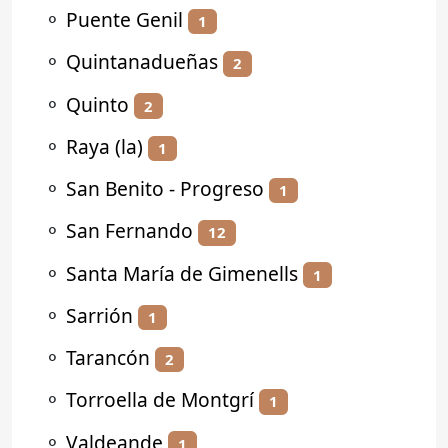
⚬
Puente Genil
1
⚬
Quintanadueñas
2
⚬
Quinto
2
⚬
Raya (la)
1
⚬
San Benito - Progreso
1
⚬
San Fernando
12
⚬
Santa María de Gimenells
1
⚬
Sarrión
1
⚬
Tarancón
2
⚬
Torroella de Montgrí
1
⚬
Valdeande
1