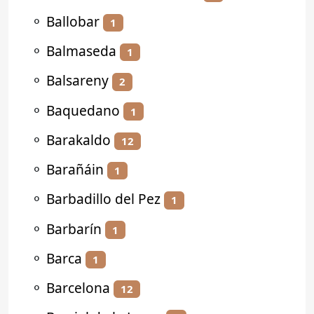
⚬
Ballobar
1
⚬
Balmaseda
1
⚬
Balsareny
2
⚬
Baquedano
1
⚬
Barakaldo
12
⚬
Barañáin
1
⚬
Barbadillo del Pez
1
⚬
Barbarín
1
⚬
Barca
1
⚬
Barcelona
12