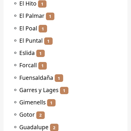
⚬
El Hito
1
⚬
El Palmar
1
⚬
El Poal
1
⚬
El Puntal
1
⚬
Eslida
1
⚬
Forcall
1
⚬
Fuensaldaña
1
⚬
Garres y Lages
1
⚬
Gimenells
1
⚬
Gotor
2
⚬
Guadalupe
2