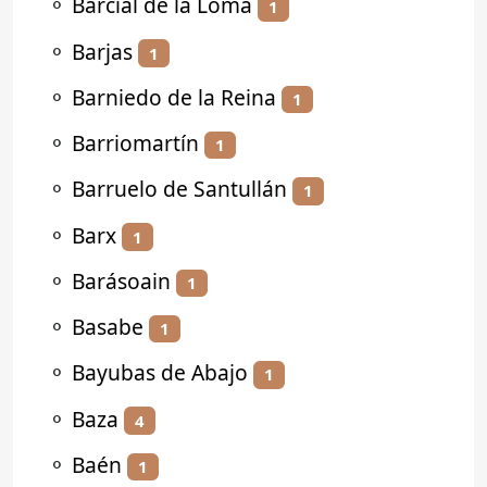
⚬
Barcial de la Loma
1
⚬
Barjas
1
⚬
Barniedo de la Reina
1
⚬
Barriomartín
1
⚬
Barruelo de Santullán
1
⚬
Barx
1
⚬
Barásoain
1
⚬
Basabe
1
⚬
Bayubas de Abajo
1
⚬
Baza
4
⚬
Baén
1