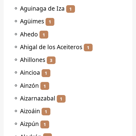
⚬
Aguinaga de Iza
1
⚬
Agüimes
1
⚬
Ahedo
1
⚬
Ahigal de los Aceiteros
1
⚬
Ahillones
3
⚬
Aincioa
1
⚬
Ainzón
1
⚬
Aizarnazabal
1
⚬
Aizoáin
1
⚬
Aizpún
1