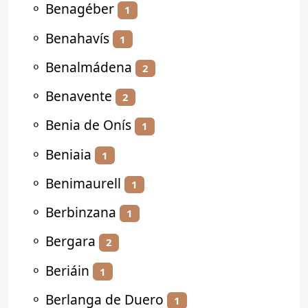
⚬
Benagéber
1
⚬
Benahavís
1
⚬
Benalmádena
2
⚬
Benavente
2
⚬
Benia de Onís
1
⚬
Beniaia
1
⚬
Benimaurell
1
⚬
Berbinzana
1
⚬
Bergara
2
⚬
Beriáin
1
⚬
Berlanga de Duero
1