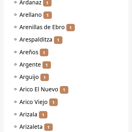
⚬
Ardanaz
1
⚬
Arellano
1
⚬
Arenillas de Ebro
1
⚬
Arespalditza
1
⚬
Areños
1
⚬
Argente
1
⚬
Arguijo
1
⚬
Arico El Nuevo
1
⚬
Arico Viejo
1
⚬
Arizala
1
⚬
Arizaleta
1