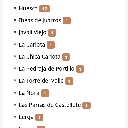
⚬
Huesca
17
⚬
Ibeas de Juarros
1
⚬
Javalí Viejo
1
⚬
La Carlota
1
⚬
La Chica Carlota
1
⚬
La Pedraja de Portillo
1
⚬
La Torre del Valle
1
⚬
La Ñora
1
⚬
Las Parras de Castellote
1
⚬
Lerga
1