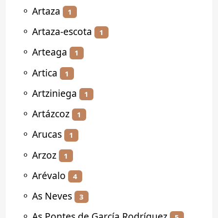
⚬
Artaza
1
⚬
Artaza-escota
1
⚬
Arteaga
1
⚬
Artica
1
⚬
Artziniega
1
⚬
Artázcoz
1
⚬
Arucas
1
⚬
Arzoz
1
⚬
Arévalo
4
⚬
As Neves
3
⚬
As Pontes de García Rodríguez
5