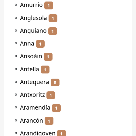
⚬
Amurrio
1
⚬
Anglesola
1
⚬
Anguiano
1
⚬
Anna
1
⚬
Ansoáin
1
⚬
Antella
1
⚬
Antequera
8
⚬
Antxoritz
1
⚬
Aramendía
1
⚬
Arancón
1
⚬
Arandigoyen
1