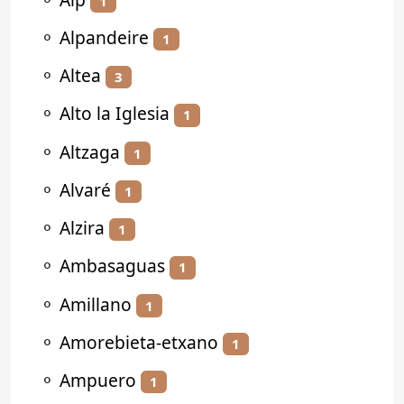
1
⚬
Alpandeire
1
⚬
Altea
3
⚬
Alto la Iglesia
1
⚬
Altzaga
1
⚬
Alvaré
1
⚬
Alzira
1
⚬
Ambasaguas
1
⚬
Amillano
1
⚬
Amorebieta-etxano
1
⚬
Ampuero
1