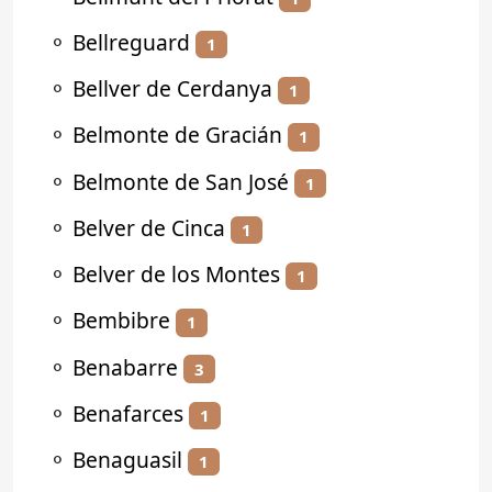
⚬
Bellreguard
1
⚬
Bellver de Cerdanya
1
⚬
Belmonte de Gracián
1
⚬
Belmonte de San José
1
⚬
Belver de Cinca
1
⚬
Belver de los Montes
1
⚬
Bembibre
1
⚬
Benabarre
3
⚬
Benafarces
1
⚬
Benaguasil
1