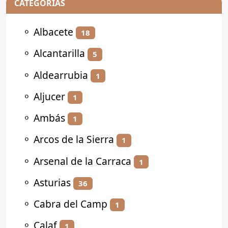
CATEGORÍAS
⚬
Albacete
18
⚬
Alcantarilla
5
⚬
Aldearrubia
1
⚬
Aljucer
1
⚬
Ambás
1
⚬
Arcos de la Sierra
1
⚬
Arsenal de la Carraca
1
⚬
Asturias
36
⚬
Cabra del Camp
1
⚬
Calaf
1