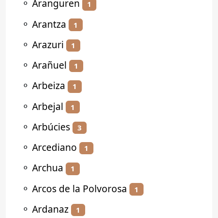
⚬
Aranguren
1
⚬
Arantza
1
⚬
Arazuri
1
⚬
Arañuel
1
⚬
Arbeiza
1
⚬
Arbejal
1
⚬
Arbúcies
3
⚬
Arcediano
1
⚬
Archua
1
⚬
Arcos de la Polvorosa
1
⚬
Ardanaz
1