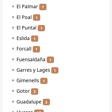
⚬
El Palmar
1
⚬
El Poal
1
⚬
El Puntal
1
⚬
Eslida
1
⚬
Forcall
1
⚬
Fuensaldaña
1
⚬
Garres y Lages
1
⚬
Gimenells
1
⚬
Gotor
2
⚬
Guadalupe
2