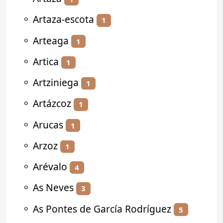
⚬
Artaza-escota
1
⚬
Arteaga
1
⚬
Artica
1
⚬
Artziniega
1
⚬
Artázcoz
1
⚬
Arucas
1
⚬
Arzoz
1
⚬
Arévalo
4
⚬
As Neves
3
⚬
As Pontes de García Rodríguez
5