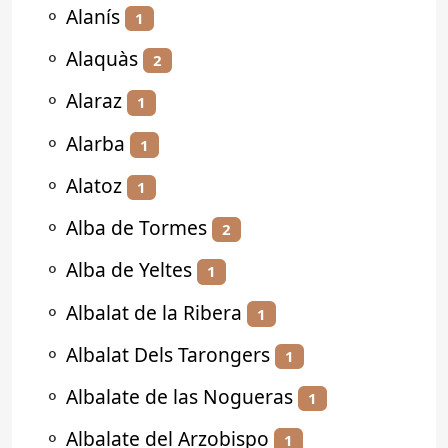
⚬
Alanís
1
⚬
Alaquàs
2
⚬
Alaraz
1
⚬
Alarba
1
⚬
Alatoz
1
⚬
Alba de Tormes
2
⚬
Alba de Yeltes
1
⚬
Albalat de la Ribera
1
⚬
Albalat Dels Tarongers
1
⚬
Albalate de las Nogueras
1
⚬
Albalate del Arzobispo
1