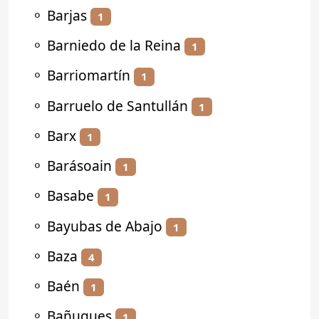
⚬
Barjas
1
⚬
Barniedo de la Reina
1
⚬
Barriomartín
1
⚬
Barruelo de Santullán
1
⚬
Barx
1
⚬
Barásoain
1
⚬
Basabe
1
⚬
Bayubas de Abajo
1
⚬
Baza
4
⚬
Baén
1
⚬
Bañugues
1