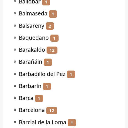
⚬
Ballobar
1
⚬
Balmaseda
1
⚬
Balsareny
2
⚬
Baquedano
1
⚬
Barakaldo
12
⚬
Barañáin
1
⚬
Barbadillo del Pez
1
⚬
Barbarín
1
⚬
Barca
1
⚬
Barcelona
12
⚬
Barcial de la Loma
1