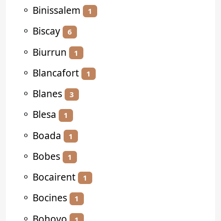
⚬
Binissalem
1
⚬
Biscay
6
⚬
Biurrun
1
⚬
Blancafort
1
⚬
Blanes
3
⚬
Blesa
1
⚬
Boada
1
⚬
Bobes
1
⚬
Bocairent
1
⚬
Bocines
1
⚬
Bohoyo
1