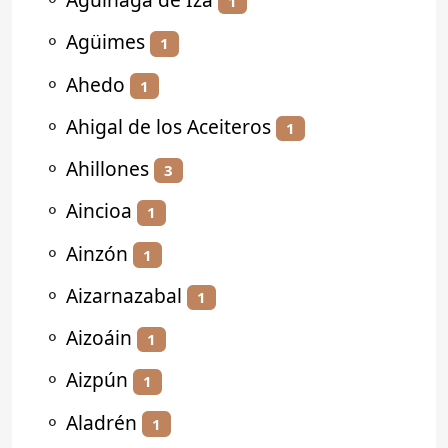
1
⚬
Agüimes
1
⚬
Ahedo
1
⚬
Ahigal de los Aceiteros
1
⚬
Ahillones
3
⚬
Aincioa
1
⚬
Ainzón
1
⚬
Aizarnazabal
1
⚬
Aizoáin
1
⚬
Aizpún
1
⚬
Aladrén
1