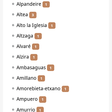
⚬
Alpandeire
1
⚬
Altea
3
⚬
Alto la Iglesia
1
⚬
Altzaga
1
⚬
Alvaré
1
⚬
Alzira
1
⚬
Ambasaguas
1
⚬
Amillano
1
⚬
Amorebieta-etxano
1
⚬
Ampuero
1
⚬
Amurrio
1