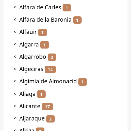
⚬
Alfara de Carles
1
⚬
Alfara de la Baronia
1
⚬
Alfauir
1
⚬
Algarra
1
⚬
Algarrobo
2
⚬
Algeciras
14
⚬
Algimia de Almonacid
1
⚬
Aliaga
1
⚬
Alicante
17
⚬
Aljaraque
2
⚬
Alkiza