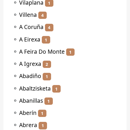
⚬
Vilaplana
1
⚬
Villena
4
⚬
A Coruña
4
⚬
A Eirexa
1
⚬
A Feira Do Monte
1
⚬
A Igrexa
2
⚬
Abadiño
1
⚬
Abaltzisketa
1
⚬
Abanillas
1
⚬
Aberín
1
⚬
Abrera
1