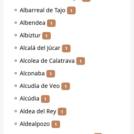
⚬
Albarreal de Tajo
1
⚬
Albendea
1
⚬
Albiztur
1
⚬
Alcalá del Júcar
1
⚬
Alcolea de Calatrava
1
⚬
Alconaba
1
⚬
Alcudia de Veo
1
⚬
Alcúdia
1
⚬
Aldea del Rey
1
⚬
Aldealpozo
1