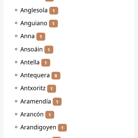
⚬
Anglesola
1
⚬
Anguiano
1
⚬
Anna
1
⚬
Ansoáin
1
⚬
Antella
1
⚬
Antequera
8
⚬
Antxoritz
1
⚬
Aramendía
1
⚬
Arancón
1
⚬
Arandigoyen
1