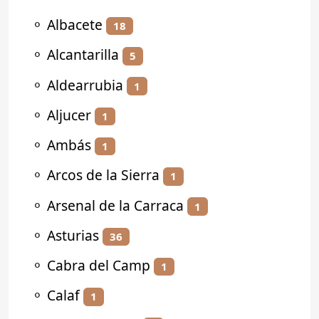
⚬
Albacete
18
⚬
Alcantarilla
5
⚬
Aldearrubia
1
⚬
Aljucer
1
⚬
Ambás
1
⚬
Arcos de la Sierra
1
⚬
Arsenal de la Carraca
1
⚬
Asturias
36
⚬
Cabra del Camp
1
⚬
Calaf
1