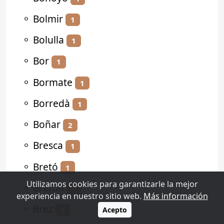
⚬
Bolmir
1
⚬
Bolulla
1
⚬
Bor
1
⚬
Bormate
1
⚬
Borredà
1
⚬
Boñar
2
⚬
Bresca
1
⚬
Bretó
1
Utilizamos cookies para garantizarle la mejor
⚬
Bretún
1
experiencia en nuestro sitio web.
Más información
⚬
Brez
1
Acepto