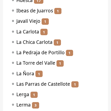
⚬
Huesca
17
⚬
Ibeas de Juarros
1
⚬
Javalí Viejo
1
⚬
La Carlota
1
⚬
La Chica Carlota
1
⚬
La Pedraja de Portillo
1
⚬
La Torre del Valle
1
⚬
La Ñora
1
⚬
Las Parras de Castellote
1
⚬
Lerga
1
⚬
Lerma
3