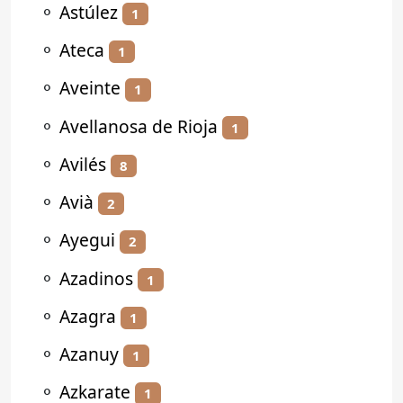
⚬
Astúlez
1
⚬
Ateca
1
⚬
Aveinte
1
⚬
Avellanosa de Rioja
1
⚬
Avilés
8
⚬
Avià
2
⚬
Ayegui
2
⚬
Azadinos
1
⚬
Azagra
1
⚬
Azanuy
1
⚬
Azkarate
1