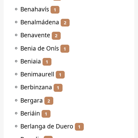
⚬
Benahavís
1
⚬
Benalmádena
2
⚬
Benavente
2
⚬
Benia de Onís
1
⚬
Beniaia
1
⚬
Benimaurell
1
⚬
Berbinzana
1
⚬
Bergara
2
⚬
Beriáin
1
⚬
Berlanga de Duero
1