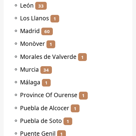
⚬
León
33
⚬
Los Llanos
1
⚬
Madrid
60
⚬
Monòver
1
⚬
Morales de Valverde
1
⚬
Murcia
34
⚬
Málaga
1
⚬
Province Of Ourense
1
⚬
Puebla de Alcocer
1
⚬
Puebla de Soto
1
⚬
Puente Genil
1