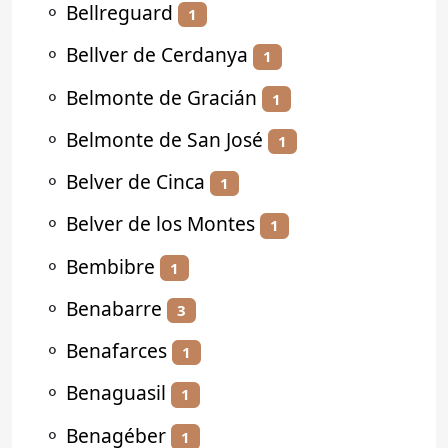
⚬
Bellreguard
1
⚬
Bellver de Cerdanya
1
⚬
Belmonte de Gracián
1
⚬
Belmonte de San José
1
⚬
Belver de Cinca
1
⚬
Belver de los Montes
1
⚬
Bembibre
1
⚬
Benabarre
3
⚬
Benafarces
1
⚬
Benaguasil
1
⚬
Benagéber
1