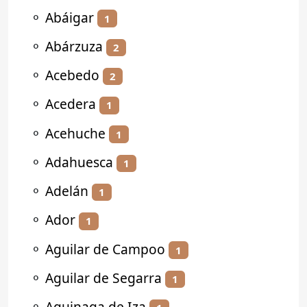
⚬
Abáigar
1
⚬
Abárzuza
2
⚬
Acebedo
2
⚬
Acedera
1
⚬
Acehuche
1
⚬
Adahuesca
1
⚬
Adelán
1
⚬
Ador
1
⚬
Aguilar de Campoo
1
⚬
Aguilar de Segarra
1
⚬
Aguinaga de Iza