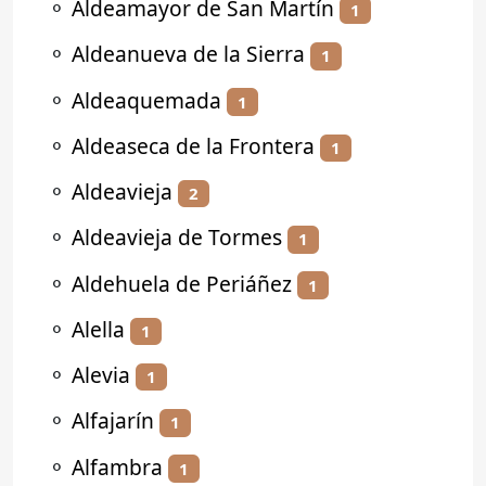
⚬
Aldeamayor de San Martín
1
⚬
Aldeanueva de la Sierra
1
⚬
Aldeaquemada
1
⚬
Aldeaseca de la Frontera
1
⚬
Aldeavieja
2
⚬
Aldeavieja de Tormes
1
⚬
Aldehuela de Periáñez
1
⚬
Alella
1
⚬
Alevia
1
⚬
Alfajarín
1
⚬
Alfambra
1