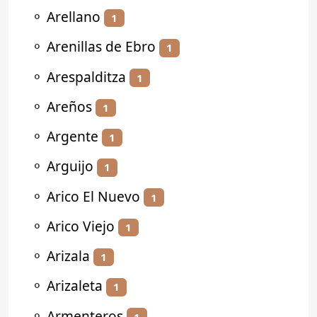
⚬
Arellano
1
⚬
Arenillas de Ebro
1
⚬
Arespalditza
1
⚬
Areños
1
⚬
Argente
1
⚬
Arguijo
1
⚬
Arico El Nuevo
1
⚬
Arico Viejo
1
⚬
Arizala
1
⚬
Arizaleta
1
⚬
Armenteros
1