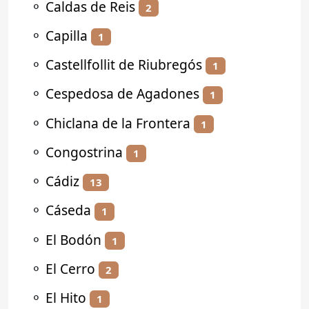
⚬
Caldas de Reis
2
⚬
Capilla
1
⚬
Castellfollit de Riubregós
1
⚬
Cespedosa de Agadones
1
⚬
Chiclana de la Frontera
1
⚬
Congostrina
1
⚬
Cádiz
13
⚬
Cáseda
1
⚬
El Bodón
1
⚬
El Cerro
2
⚬
El Hito
1