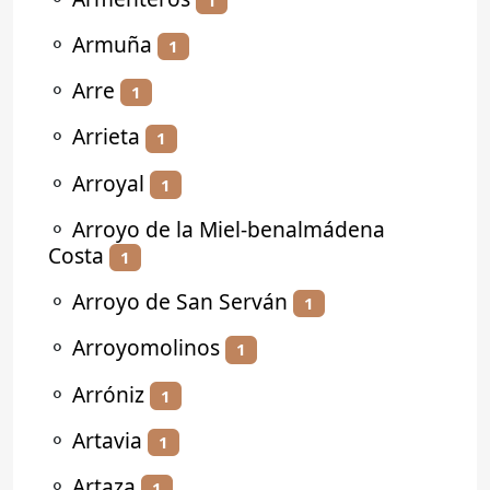
⚬
Armuña
1
⚬
Arre
1
⚬
Arrieta
1
⚬
Arroyal
1
⚬
Arroyo de la Miel-benalmádena
Costa
1
⚬
Arroyo de San Serván
1
⚬
Arroyomolinos
1
⚬
Arróniz
1
⚬
Artavia
1
⚬
Artaza
1