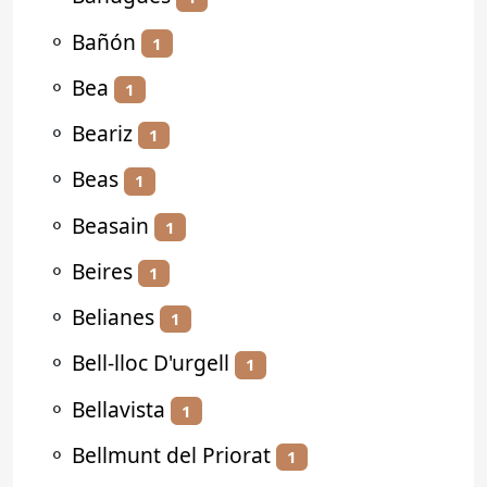
⚬
Bañón
1
⚬
Bea
1
⚬
Beariz
1
⚬
Beas
1
⚬
Beasain
1
⚬
Beires
1
⚬
Belianes
1
⚬
Bell-lloc D'urgell
1
⚬
Bellavista
1
⚬
Bellmunt del Priorat
1