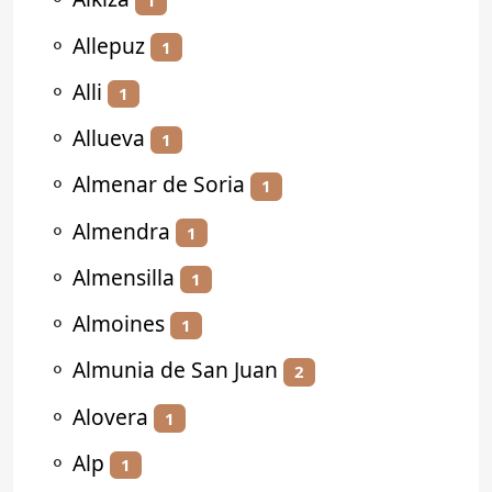
1
⚬
Allepuz
1
⚬
Alli
1
⚬
Allueva
1
⚬
Almenar de Soria
1
⚬
Almendra
1
⚬
Almensilla
1
⚬
Almoines
1
⚬
Almunia de San Juan
2
⚬
Alovera
1
⚬
Alp
1