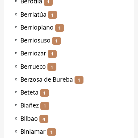
⚬
Berodia
1
⚬
Berriatúa
1
⚬
Berrioplano
1
⚬
Berriosuso
1
⚬
Berriozar
1
⚬
Berrueco
1
⚬
Berzosa de Bureba
1
⚬
Beteta
1
⚬
Biañez
1
⚬
Bilbao
4
⚬
Biniamar
1