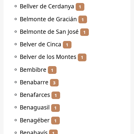
⚬
Bellver de Cerdanya
1
⚬
Belmonte de Gracián
1
⚬
Belmonte de San José
1
⚬
Belver de Cinca
1
⚬
Belver de los Montes
1
⚬
Bembibre
1
⚬
Benabarre
3
⚬
Benafarces
1
⚬
Benaguasil
1
⚬
Benagéber
1
⚬
Benahavís
1