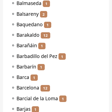
⚬
Balmaseda
1
⚬
Balsareny
2
⚬
Baquedano
1
⚬
Barakaldo
12
⚬
Barañáin
1
⚬
Barbadillo del Pez
1
⚬
Barbarín
1
⚬
Barca
1
⚬
Barcelona
12
⚬
Barcial de la Loma
1
⚬
Barjas
1