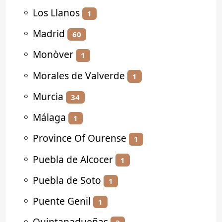
⚬
Los Llanos
1
⚬
Madrid
60
⚬
Monòver
1
⚬
Morales de Valverde
1
⚬
Murcia
34
⚬
Málaga
1
⚬
Province Of Ourense
1
⚬
Puebla de Alcocer
1
⚬
Puebla de Soto
1
⚬
Puente Genil
1
⚬
Quintanadueñas