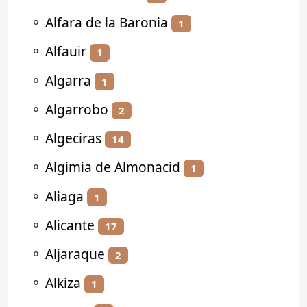
⚬
Alfara de la Baronia
1
⚬
Alfauir
1
⚬
Algarra
1
⚬
Algarrobo
2
⚬
Algeciras
14
⚬
Algimia de Almonacid
1
⚬
Aliaga
1
⚬
Alicante
17
⚬
Aljaraque
2
⚬
Alkiza
1