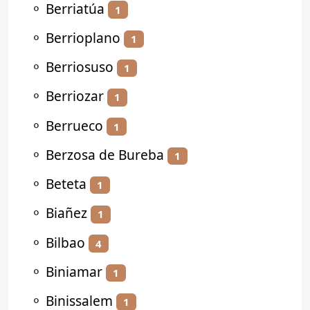
⚬
Berriatúa
1
⚬
Berrioplano
1
⚬
Berriosuso
1
⚬
Berriozar
1
⚬
Berrueco
1
⚬
Berzosa de Bureba
1
⚬
Beteta
1
⚬
Biañez
1
⚬
Bilbao
4
⚬
Biniamar
1
⚬
Binissalem
1