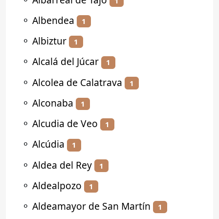
1
⚬
Albendea
1
⚬
Albiztur
1
⚬
Alcalá del Júcar
1
⚬
Alcolea de Calatrava
1
⚬
Alconaba
1
⚬
Alcudia de Veo
1
⚬
Alcúdia
1
⚬
Aldea del Rey
1
⚬
Aldealpozo
1
⚬
Aldeamayor de San Martín
1