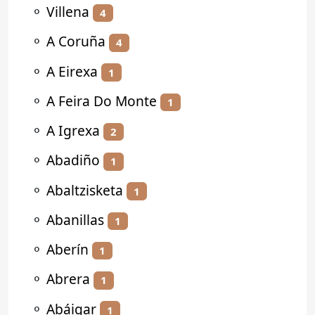
⚬
Villena
4
⚬
A Coruña
4
⚬
A Eirexa
1
⚬
A Feira Do Monte
1
⚬
A Igrexa
2
⚬
Abadiño
1
⚬
Abaltzisketa
1
⚬
Abanillas
1
⚬
Aberín
1
⚬
Abrera
1
⚬
Abáigar
1