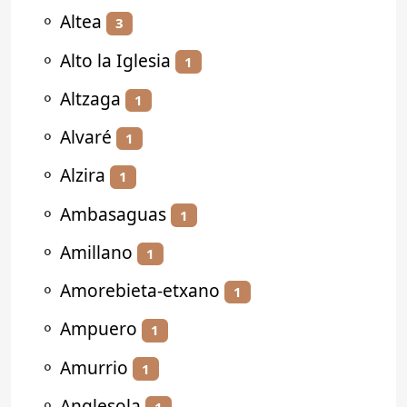
⚬
Altea
3
⚬
Alto la Iglesia
1
⚬
Altzaga
1
⚬
Alvaré
1
⚬
Alzira
1
⚬
Ambasaguas
1
⚬
Amillano
1
⚬
Amorebieta-etxano
1
⚬
Ampuero
1
⚬
Amurrio
1
⚬
Anglesola
1