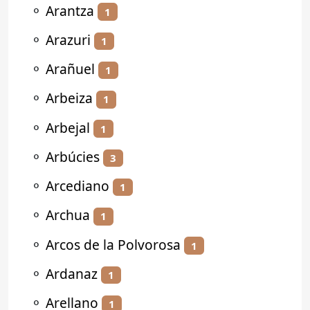
⚬
Arantza
1
⚬
Arazuri
1
⚬
Arañuel
1
⚬
Arbeiza
1
⚬
Arbejal
1
⚬
Arbúcies
3
⚬
Arcediano
1
⚬
Archua
1
⚬
Arcos de la Polvorosa
1
⚬
Ardanaz
1
⚬
Arellano
1