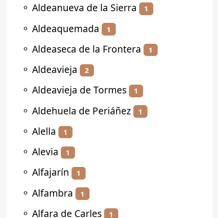
⚬
Aldeanueva de la Sierra
1
⚬
Aldeaquemada
1
⚬
Aldeaseca de la Frontera
1
⚬
Aldeavieja
2
⚬
Aldeavieja de Tormes
1
⚬
Aldehuela de Periáñez
1
⚬
Alella
1
⚬
Alevia
1
⚬
Alfajarín
1
⚬
Alfambra
1
⚬
Alfara de Carles
1