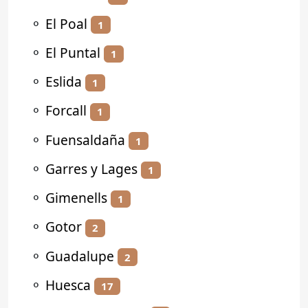
⚬
El Poal
1
⚬
El Puntal
1
⚬
Eslida
1
⚬
Forcall
1
⚬
Fuensaldaña
1
⚬
Garres y Lages
1
⚬
Gimenells
1
⚬
Gotor
2
⚬
Guadalupe
2
⚬
Huesca
17