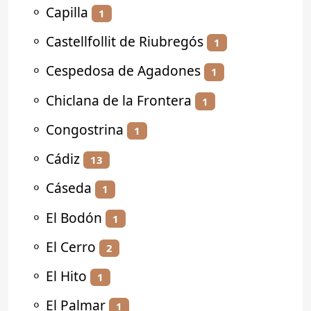
⚬
Capilla
1
⚬
Castellfollit de Riubregós
1
⚬
Cespedosa de Agadones
1
⚬
Chiclana de la Frontera
1
⚬
Congostrina
1
⚬
Cádiz
13
⚬
Cáseda
1
⚬
El Bodón
1
⚬
El Cerro
2
⚬
El Hito
1
⚬
El Palmar
1