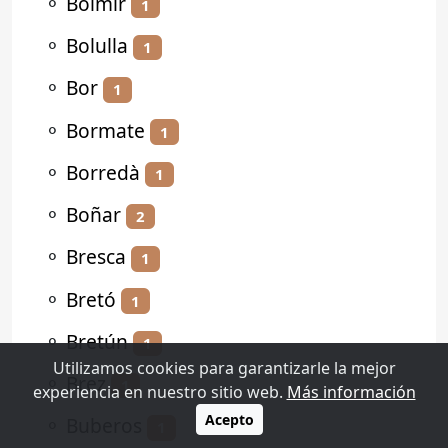
⚬
Bolmir
1
⚬
Bolulla
1
⚬
Bor
1
⚬
Bormate
1
⚬
Borredà
1
⚬
Boñar
2
⚬
Bresca
1
⚬
Bretó
1
⚬
Bretún
1
Utilizamos cookies para garantizarle la mejor
⚬
Brez
1
experiencia en nuestro sitio web.
Más información
Acepto
⚬
Buberos
1