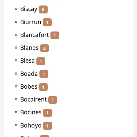
⚬
Biscay
6
⚬
Biurrun
1
⚬
Blancafort
1
⚬
Blanes
3
⚬
Blesa
1
⚬
Boada
1
⚬
Bobes
1
⚬
Bocairent
1
⚬
Bocines
1
⚬
Bohoyo
1