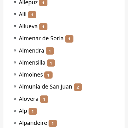
⚬
Allepuz
1
⚬
Alli
1
⚬
Allueva
1
⚬
Almenar de Soria
1
⚬
Almendra
1
⚬
Almensilla
1
⚬
Almoines
1
⚬
Almunia de San Juan
2
⚬
Alovera
1
⚬
Alp
1
⚬
Alpandeire
1