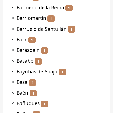
⚬
Barniedo de la Reina
1
⚬
Barriomartín
1
⚬
Barruelo de Santullán
1
⚬
Barx
1
⚬
Barásoain
1
⚬
Basabe
1
⚬
Bayubas de Abajo
1
⚬
Baza
4
⚬
Baén
1
⚬
Bañugues
1