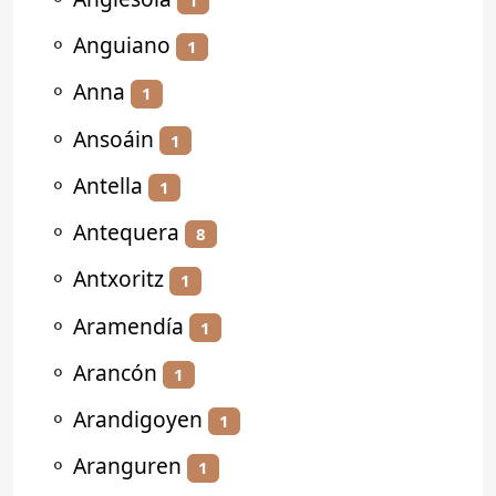
⚬
Anguiano
1
⚬
Anna
1
⚬
Ansoáin
1
⚬
Antella
1
⚬
Antequera
8
⚬
Antxoritz
1
⚬
Aramendía
1
⚬
Arancón
1
⚬
Arandigoyen
1
⚬
Aranguren
1