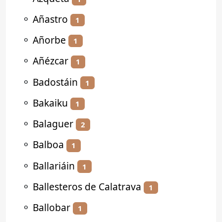
⚬
Añastro
1
⚬
Añorbe
1
⚬
Añézcar
1
⚬
Badostáin
1
⚬
Bakaiku
1
⚬
Balaguer
2
⚬
Balboa
1
⚬
Ballariáin
1
⚬
Ballesteros de Calatrava
1
⚬
Ballobar
1