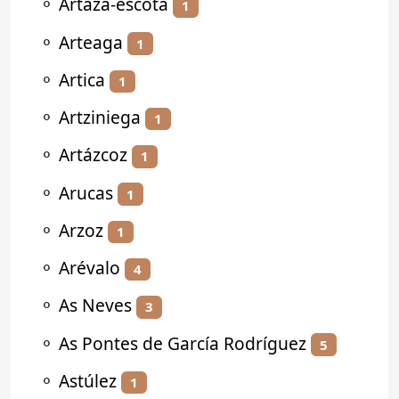
⚬
Artaza-escota
1
⚬
Arteaga
1
⚬
Artica
1
⚬
Artziniega
1
⚬
Artázcoz
1
⚬
Arucas
1
⚬
Arzoz
1
⚬
Arévalo
4
⚬
As Neves
3
⚬
As Pontes de García Rodríguez
5
⚬
Astúlez
1