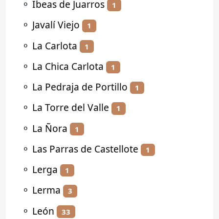
⚬
Ibeas de Juarros
1
⚬
Javalí Viejo
1
⚬
La Carlota
1
⚬
La Chica Carlota
1
⚬
La Pedraja de Portillo
1
⚬
La Torre del Valle
1
⚬
La Ñora
1
⚬
Las Parras de Castellote
1
⚬
Lerga
1
⚬
Lerma
3
⚬
León
33