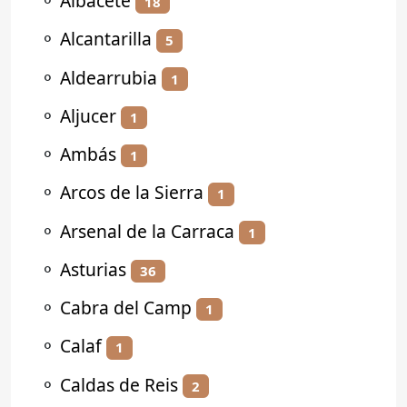
⚬
Albacete
18
⚬
Alcantarilla
5
⚬
Aldearrubia
1
⚬
Aljucer
1
⚬
Ambás
1
⚬
Arcos de la Sierra
1
⚬
Arsenal de la Carraca
1
⚬
Asturias
36
⚬
Cabra del Camp
1
⚬
Calaf
1
⚬
Caldas de Reis
2