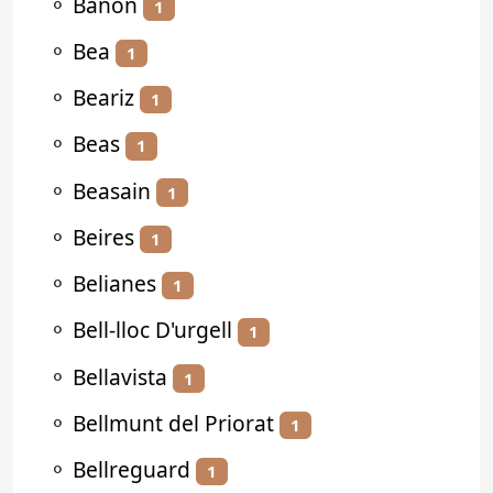
⚬
Bañón
1
⚬
Bea
1
⚬
Beariz
1
⚬
Beas
1
⚬
Beasain
1
⚬
Beires
1
⚬
Belianes
1
⚬
Bell-lloc D'urgell
1
⚬
Bellavista
1
⚬
Bellmunt del Priorat
1
⚬
Bellreguard
1