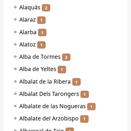
⚬
Alaquàs
2
⚬
Alaraz
1
⚬
Alarba
1
⚬
Alatoz
1
⚬
Alba de Tormes
2
⚬
Alba de Yeltes
1
⚬
Albalat de la Ribera
1
⚬
Albalat Dels Tarongers
1
⚬
Albalate de las Nogueras
1
⚬
Albalate del Arzobispo
1
⚬
Albarreal de Tajo