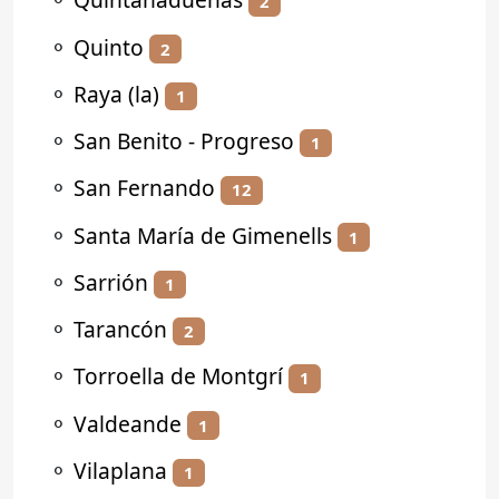
2
⚬
Quinto
2
⚬
Raya (la)
1
⚬
San Benito - Progreso
1
⚬
San Fernando
12
⚬
Santa María de Gimenells
1
⚬
Sarrión
1
⚬
Tarancón
2
⚬
Torroella de Montgrí
1
⚬
Valdeande
1
⚬
Vilaplana
1