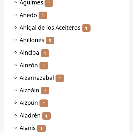
⚬
Agüimes
1
⚬
Ahedo
1
⚬
Ahigal de los Aceiteros
1
⚬
Ahillones
3
⚬
Aincioa
1
⚬
Ainzón
1
⚬
Aizarnazabal
1
⚬
Aizoáin
1
⚬
Aizpún
1
⚬
Aladrén
1
⚬
Alanís
1