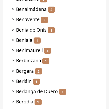
⚬
Benalmádena
2
⚬
Benavente
2
⚬
Benia de Onís
1
⚬
Beniaia
1
⚬
Benimaurell
1
⚬
Berbinzana
1
⚬
Bergara
2
⚬
Beriáin
1
⚬
Berlanga de Duero
1
⚬
Berodia
1