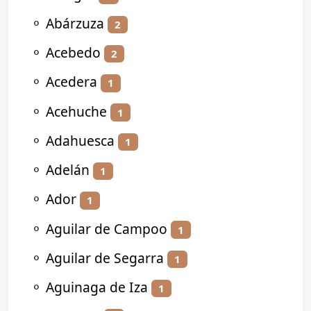
⚬
Abárzuza
2
⚬
Acebedo
2
⚬
Acedera
1
⚬
Acehuche
1
⚬
Adahuesca
1
⚬
Adelán
1
⚬
Ador
1
⚬
Aguilar de Campoo
1
⚬
Aguilar de Segarra
1
⚬
Aguinaga de Iza
1