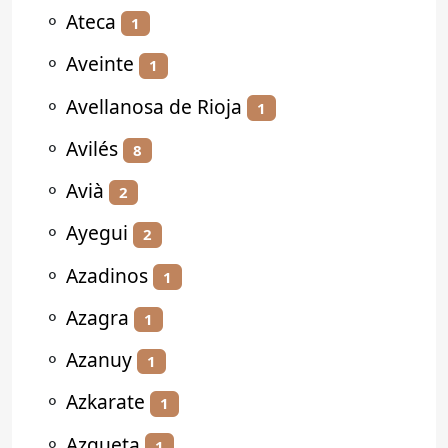
⚬
Ateca
1
⚬
Aveinte
1
⚬
Avellanosa de Rioja
1
⚬
Avilés
8
⚬
Avià
2
⚬
Ayegui
2
⚬
Azadinos
1
⚬
Azagra
1
⚬
Azanuy
1
⚬
Azkarate
1
⚬
Azqueta
1