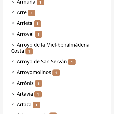
⚬
Armuña
1
⚬
Arre
1
⚬
Arrieta
1
⚬
Arroyal
1
⚬
Arroyo de la Miel-benalmádena
Costa
1
⚬
Arroyo de San Serván
1
⚬
Arroyomolinos
1
⚬
Arróniz
1
⚬
Artavia
1
⚬
Artaza
1