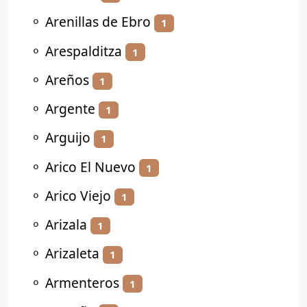
⚬
Arenillas de Ebro
1
⚬
Arespalditza
1
⚬
Areños
1
⚬
Argente
1
⚬
Arguijo
1
⚬
Arico El Nuevo
1
⚬
Arico Viejo
1
⚬
Arizala
1
⚬
Arizaleta
1
⚬
Armenteros
1