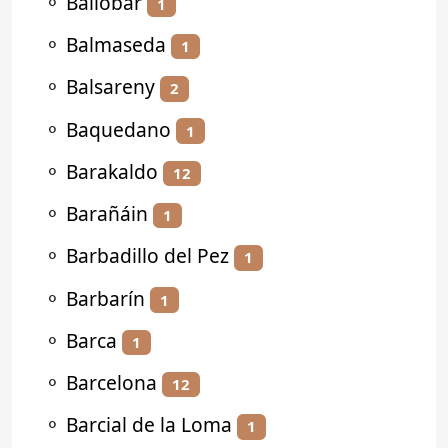
⚬
Ballobar
1
⚬
Balmaseda
1
⚬
Balsareny
2
⚬
Baquedano
1
⚬
Barakaldo
12
⚬
Barañáin
1
⚬
Barbadillo del Pez
1
⚬
Barbarín
1
⚬
Barca
1
⚬
Barcelona
12
⚬
Barcial de la Loma
1