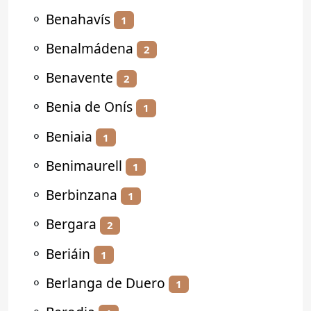
⚬
Benahavís
1
⚬
Benalmádena
2
⚬
Benavente
2
⚬
Benia de Onís
1
⚬
Beniaia
1
⚬
Benimaurell
1
⚬
Berbinzana
1
⚬
Bergara
2
⚬
Beriáin
1
⚬
Berlanga de Duero
1