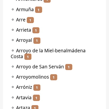
⚬
Armuña
1
⚬
Arre
1
⚬
Arrieta
1
⚬
Arroyal
1
⚬
Arroyo de la Miel-benalmádena
Costa
1
⚬
Arroyo de San Serván
1
⚬
Arroyomolinos
1
⚬
Arróniz
1
⚬
Artavia
1
⚬
Artaza
1