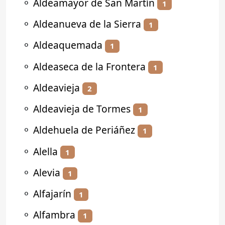
⚬
Aldeamayor de San Martín
1
⚬
Aldeanueva de la Sierra
1
⚬
Aldeaquemada
1
⚬
Aldeaseca de la Frontera
1
⚬
Aldeavieja
2
⚬
Aldeavieja de Tormes
1
⚬
Aldehuela de Periáñez
1
⚬
Alella
1
⚬
Alevia
1
⚬
Alfajarín
1
⚬
Alfambra
1