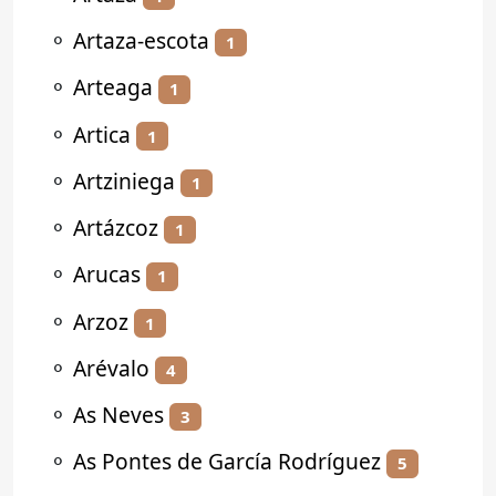
⚬
Artaza-escota
1
⚬
Arteaga
1
⚬
Artica
1
⚬
Artziniega
1
⚬
Artázcoz
1
⚬
Arucas
1
⚬
Arzoz
1
⚬
Arévalo
4
⚬
As Neves
3
⚬
As Pontes de García Rodríguez
5