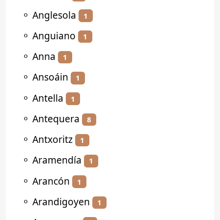
⚬
Anglesola
1
⚬
Anguiano
1
⚬
Anna
1
⚬
Ansoáin
1
⚬
Antella
1
⚬
Antequera
8
⚬
Antxoritz
1
⚬
Aramendía
1
⚬
Arancón
1
⚬
Arandigoyen
1