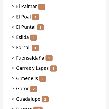
⚬
El Palmar
1
⚬
El Poal
1
⚬
El Puntal
1
⚬
Eslida
1
⚬
Forcall
1
⚬
Fuensaldaña
1
⚬
Garres y Lages
1
⚬
Gimenells
1
⚬
Gotor
2
⚬
Guadalupe
2