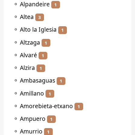
⚬
Alpandeire
1
⚬
Altea
3
⚬
Alto la Iglesia
1
⚬
Altzaga
1
⚬
Alvaré
1
⚬
Alzira
1
⚬
Ambasaguas
1
⚬
Amillano
1
⚬
Amorebieta-etxano
1
⚬
Ampuero
1
⚬
Amurrio
1