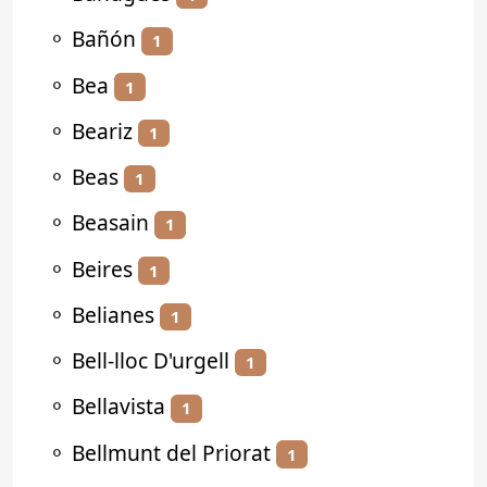
⚬
Bañón
1
⚬
Bea
1
⚬
Beariz
1
⚬
Beas
1
⚬
Beasain
1
⚬
Beires
1
⚬
Belianes
1
⚬
Bell-lloc D'urgell
1
⚬
Bellavista
1
⚬
Bellmunt del Priorat
1