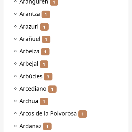
⚬
Aranguren
1
⚬
Arantza
1
⚬
Arazuri
1
⚬
Arañuel
1
⚬
Arbeiza
1
⚬
Arbejal
1
⚬
Arbúcies
3
⚬
Arcediano
1
⚬
Archua
1
⚬
Arcos de la Polvorosa
1
⚬
Ardanaz
1