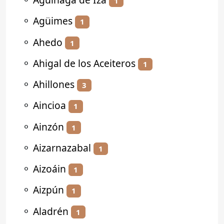
1
⚬
Agüimes
1
⚬
Ahedo
1
⚬
Ahigal de los Aceiteros
1
⚬
Ahillones
3
⚬
Aincioa
1
⚬
Ainzón
1
⚬
Aizarnazabal
1
⚬
Aizoáin
1
⚬
Aizpún
1
⚬
Aladrén
1