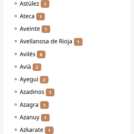
⚬
Astúlez
1
⚬
Ateca
1
⚬
Aveinte
1
⚬
Avellanosa de Rioja
1
⚬
Avilés
8
⚬
Avià
2
⚬
Ayegui
2
⚬
Azadinos
1
⚬
Azagra
1
⚬
Azanuy
1
⚬
Azkarate
1