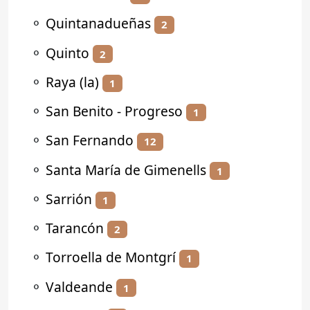
⚬
Quintanadueñas
2
⚬
Quinto
2
⚬
Raya (la)
1
⚬
San Benito - Progreso
1
⚬
San Fernando
12
⚬
Santa María de Gimenells
1
⚬
Sarrión
1
⚬
Tarancón
2
⚬
Torroella de Montgrí
1
⚬
Valdeande
1