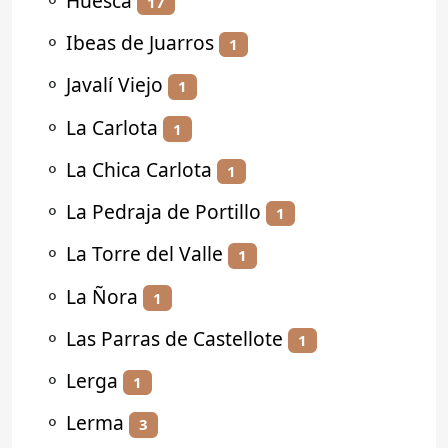
⚬
Huesca
17
⚬
Ibeas de Juarros
1
⚬
Javalí Viejo
1
⚬
La Carlota
1
⚬
La Chica Carlota
1
⚬
La Pedraja de Portillo
1
⚬
La Torre del Valle
1
⚬
La Ñora
1
⚬
Las Parras de Castellote
1
⚬
Lerga
1
⚬
Lerma
3