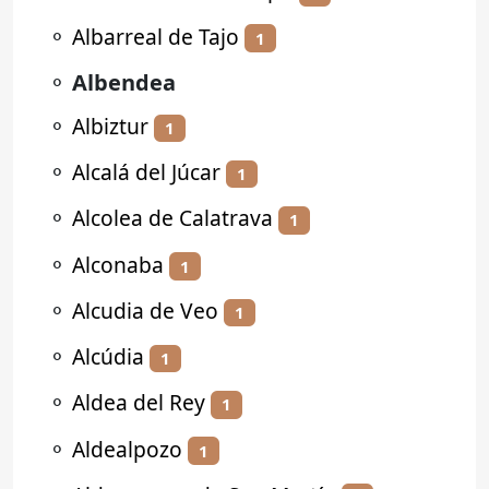
⚬
Albarreal de Tajo
1
⚬
Albendea
⚬
Albiztur
1
⚬
Alcalá del Júcar
1
⚬
Alcolea de Calatrava
1
⚬
Alconaba
1
⚬
Alcudia de Veo
1
⚬
Alcúdia
1
⚬
Aldea del Rey
1
⚬
Aldealpozo
1