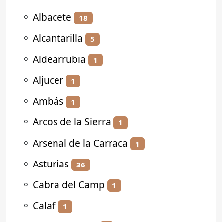
⚬
Albacete
18
⚬
Alcantarilla
5
⚬
Aldearrubia
1
⚬
Aljucer
1
⚬
Ambás
1
⚬
Arcos de la Sierra
1
⚬
Arsenal de la Carraca
1
⚬
Asturias
36
⚬
Cabra del Camp
1
⚬
Calaf
1