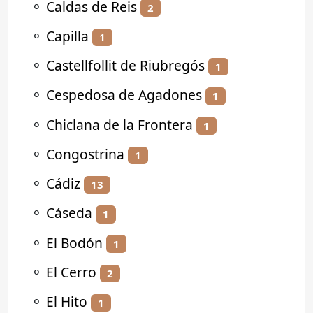
⚬
Caldas de Reis
2
⚬
Capilla
1
⚬
Castellfollit de Riubregós
1
⚬
Cespedosa de Agadones
1
⚬
Chiclana de la Frontera
1
⚬
Congostrina
1
⚬
Cádiz
13
⚬
Cáseda
1
⚬
El Bodón
1
⚬
El Cerro
2
⚬
El Hito
1