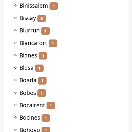
⚬
Binissalem
1
⚬
Biscay
6
⚬
Biurrun
1
⚬
Blancafort
1
⚬
Blanes
3
⚬
Blesa
1
⚬
Boada
1
⚬
Bobes
1
⚬
Bocairent
1
⚬
Bocines
1
⚬
Bohoyo
1