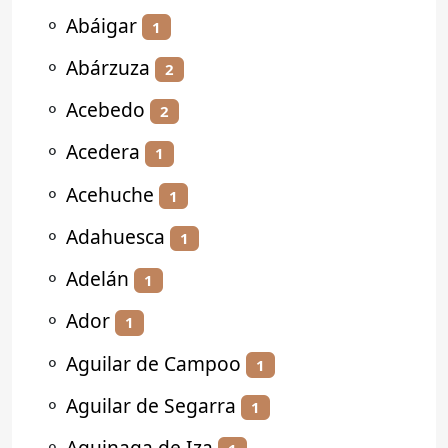
⚬
Abáigar
1
⚬
Abárzuza
2
⚬
Acebedo
2
⚬
Acedera
1
⚬
Acehuche
1
⚬
Adahuesca
1
⚬
Adelán
1
⚬
Ador
1
⚬
Aguilar de Campoo
1
⚬
Aguilar de Segarra
1
⚬
Aguinaga de Iza