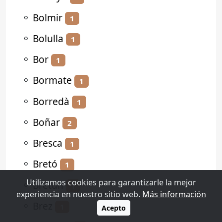
⚬
Bolmir
1
⚬
Bolulla
1
⚬
Bor
1
⚬
Bormate
1
⚬
Borredà
1
⚬
Boñar
2
⚬
Bresca
1
⚬
Bretó
1
Utilizamos cookies para garantizarle la mejor
⚬
Bretún
1
experiencia en nuestro sitio web.
Más información
⚬
Brez
1
Acepto