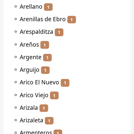
⚬
Arellano
1
⚬
Arenillas de Ebro
1
⚬
Arespalditza
1
⚬
Areños
1
⚬
Argente
1
⚬
Arguijo
1
⚬
Arico El Nuevo
1
⚬
Arico Viejo
1
⚬
Arizala
1
⚬
Arizaleta
1
⚬
Armenteros
1