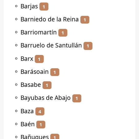
⚬
Barjas
1
⚬
Barniedo de la Reina
1
⚬
Barriomartín
1
⚬
Barruelo de Santullán
1
⚬
Barx
1
⚬
Barásoain
1
⚬
Basabe
1
⚬
Bayubas de Abajo
1
⚬
Baza
4
⚬
Baén
1
⚬
Bañugues
1