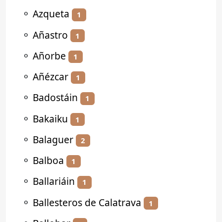
⚬
Azqueta
1
⚬
Añastro
1
⚬
Añorbe
1
⚬
Añézcar
1
⚬
Badostáin
1
⚬
Bakaiku
1
⚬
Balaguer
2
⚬
Balboa
1
⚬
Ballariáin
1
⚬
Ballesteros de Calatrava
1