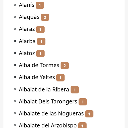
⚬
Alanís
1
⚬
Alaquàs
2
⚬
Alaraz
1
⚬
Alarba
1
⚬
Alatoz
1
⚬
Alba de Tormes
2
⚬
Alba de Yeltes
1
⚬
Albalat de la Ribera
1
⚬
Albalat Dels Tarongers
1
⚬
Albalate de las Nogueras
1
⚬
Albalate del Arzobispo
1