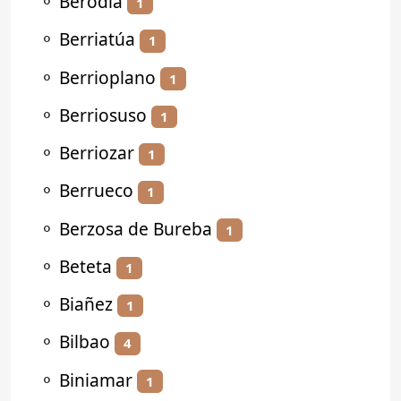
⚬
Berodia
1
⚬
Berriatúa
1
⚬
Berrioplano
1
⚬
Berriosuso
1
⚬
Berriozar
1
⚬
Berrueco
1
⚬
Berzosa de Bureba
1
⚬
Beteta
1
⚬
Biañez
1
⚬
Bilbao
4
⚬
Biniamar
1