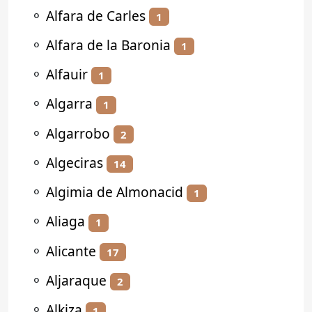
⚬
Alfara de Carles
1
⚬
Alfara de la Baronia
1
⚬
Alfauir
1
⚬
Algarra
1
⚬
Algarrobo
2
⚬
Algeciras
14
⚬
Algimia de Almonacid
1
⚬
Aliaga
1
⚬
Alicante
17
⚬
Aljaraque
2
⚬
Alkiza
1