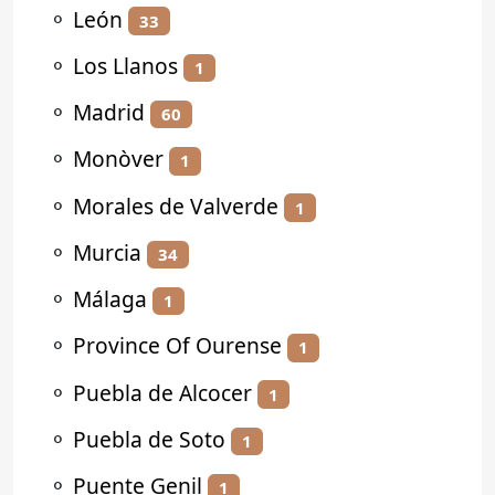
⚬
León
33
⚬
Los Llanos
1
⚬
Madrid
60
⚬
Monòver
1
⚬
Morales de Valverde
1
⚬
Murcia
34
⚬
Málaga
1
⚬
Province Of Ourense
1
⚬
Puebla de Alcocer
1
⚬
Puebla de Soto
1
⚬
Puente Genil
1