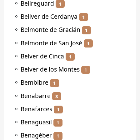
⚬
Bellreguard
1
⚬
Bellver de Cerdanya
1
⚬
Belmonte de Gracián
1
⚬
Belmonte de San José
1
⚬
Belver de Cinca
1
⚬
Belver de los Montes
1
⚬
Bembibre
1
⚬
Benabarre
3
⚬
Benafarces
1
⚬
Benaguasil
1
⚬
Benagéber
1