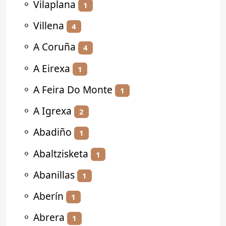
⚬
Vilaplana
1
⚬
Villena
4
⚬
A Coruña
4
⚬
A Eirexa
1
⚬
A Feira Do Monte
1
⚬
A Igrexa
2
⚬
Abadiño
1
⚬
Abaltzisketa
1
⚬
Abanillas
1
⚬
Aberín
1
⚬
Abrera
1