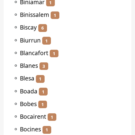
⚬
Biniamar
1
⚬
Binissalem
1
⚬
Biscay
6
⚬
Biurrun
1
⚬
Blancafort
1
⚬
Blanes
3
⚬
Blesa
1
⚬
Boada
1
⚬
Bobes
1
⚬
Bocairent
1
⚬
Bocines
1