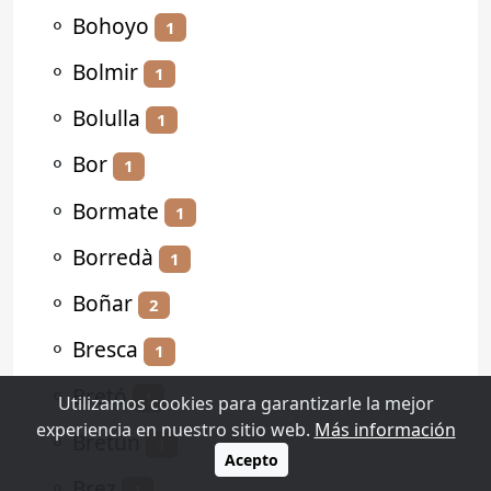
⚬
Bohoyo
1
⚬
Bolmir
1
⚬
Bolulla
1
⚬
Bor
1
⚬
Bormate
1
⚬
Borredà
1
⚬
Boñar
2
⚬
Bresca
1
⚬
Bretó
1
Utilizamos cookies para garantizarle la mejor
experiencia en nuestro sitio web.
Más información
⚬
Bretún
1
Acepto
⚬
Brez
1