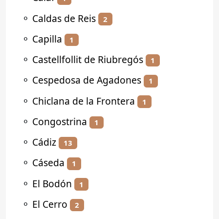
⚬
Caldas de Reis
2
⚬
Capilla
1
⚬
Castellfollit de Riubregós
1
⚬
Cespedosa de Agadones
1
⚬
Chiclana de la Frontera
1
⚬
Congostrina
1
⚬
Cádiz
13
⚬
Cáseda
1
⚬
El Bodón
1
⚬
El Cerro
2