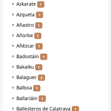
⚬
Azkarate
1
⚬
Azqueta
1
⚬
Añastro
1
⚬
Añorbe
1
⚬
Añézcar
1
⚬
Badostáin
1
⚬
Bakaiku
1
⚬
Balaguer
2
⚬
Balboa
1
⚬
Ballariáin
1
⚬
Ballesteros de Calatrava
1