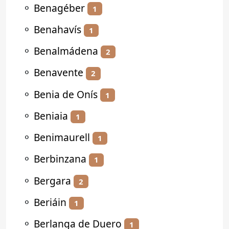
⚬
Benagéber
1
⚬
Benahavís
1
⚬
Benalmádena
2
⚬
Benavente
2
⚬
Benia de Onís
1
⚬
Beniaia
1
⚬
Benimaurell
1
⚬
Berbinzana
1
⚬
Bergara
2
⚬
Beriáin
1
⚬
Berlanga de Duero
1