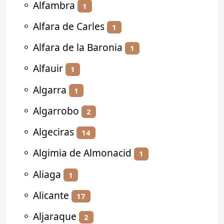
⚬
Alfambra
1
⚬
Alfara de Carles
1
⚬
Alfara de la Baronia
1
⚬
Alfauir
1
⚬
Algarra
1
⚬
Algarrobo
2
⚬
Algeciras
14
⚬
Algimia de Almonacid
1
⚬
Aliaga
1
⚬
Alicante
17
⚬
Aljaraque
2