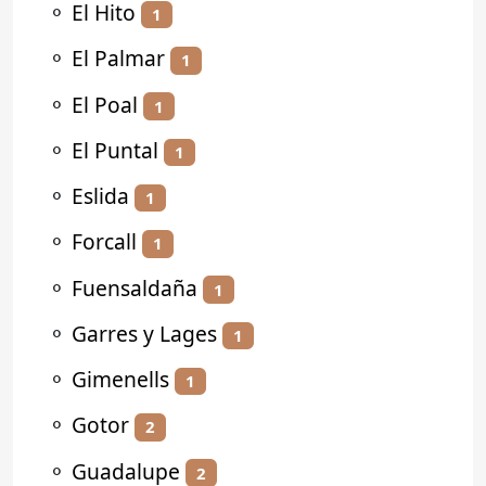
⚬
El Hito
1
⚬
El Palmar
1
⚬
El Poal
1
⚬
El Puntal
1
⚬
Eslida
1
⚬
Forcall
1
⚬
Fuensaldaña
1
⚬
Garres y Lages
1
⚬
Gimenells
1
⚬
Gotor
2
⚬
Guadalupe
2