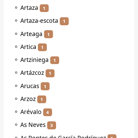
⚬
Artaza
1
⚬
Artaza-escota
1
⚬
Arteaga
1
⚬
Artica
1
⚬
Artziniega
1
⚬
Artázcoz
1
⚬
Arucas
1
⚬
Arzoz
1
⚬
Arévalo
4
⚬
As Neves
3
⚬
As Pontes de García Rodríguez