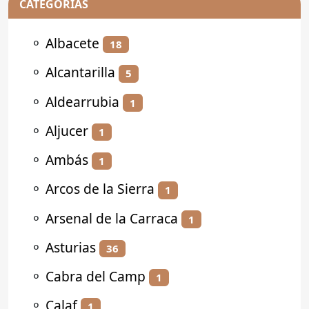
CATEGORÍAS
⚬
Albacete
18
⚬
Alcantarilla
5
⚬
Aldearrubia
1
⚬
Aljucer
1
⚬
Ambás
1
⚬
Arcos de la Sierra
1
⚬
Arsenal de la Carraca
1
⚬
Asturias
36
⚬
Cabra del Camp
1
⚬
Calaf
1