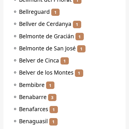
⚬
Bellreguard
1
⚬
Bellver de Cerdanya
1
⚬
Belmonte de Gracián
1
⚬
Belmonte de San José
1
⚬
Belver de Cinca
1
⚬
Belver de los Montes
1
⚬
Bembibre
1
⚬
Benabarre
3
⚬
Benafarces
1
⚬
Benaguasil
1