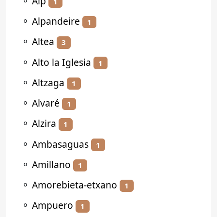
⚬
Alp
1
⚬
Alpandeire
1
⚬
Altea
3
⚬
Alto la Iglesia
1
⚬
Altzaga
1
⚬
Alvaré
1
⚬
Alzira
1
⚬
Ambasaguas
1
⚬
Amillano
1
⚬
Amorebieta-etxano
1
⚬
Ampuero
1