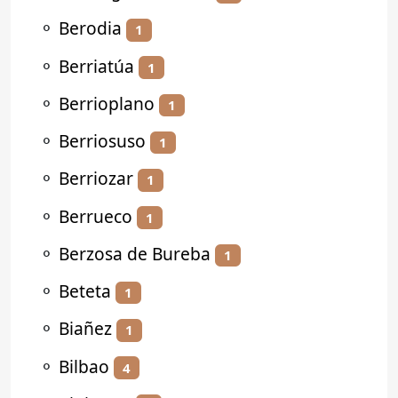
⚬
Berodia
1
⚬
Berriatúa
1
⚬
Berrioplano
1
⚬
Berriosuso
1
⚬
Berriozar
1
⚬
Berrueco
1
⚬
Berzosa de Bureba
1
⚬
Beteta
1
⚬
Biañez
1
⚬
Bilbao
4