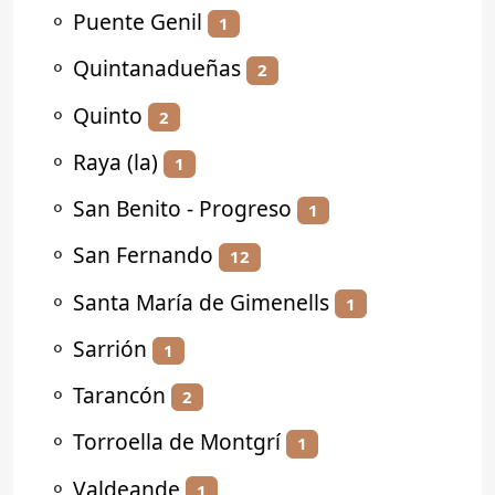
⚬
Puente Genil
1
⚬
Quintanadueñas
2
⚬
Quinto
2
⚬
Raya (la)
1
⚬
San Benito - Progreso
1
⚬
San Fernando
12
⚬
Santa María de Gimenells
1
⚬
Sarrión
1
⚬
Tarancón
2
⚬
Torroella de Montgrí
1
⚬
Valdeande
1