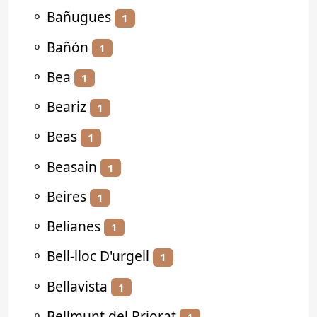
⚬
Bañugues
1
⚬
Bañón
1
⚬
Bea
1
⚬
Beariz
1
⚬
Beas
1
⚬
Beasain
1
⚬
Beires
1
⚬
Belianes
1
⚬
Bell-lloc D'urgell
1
⚬
Bellavista
1
⚬
Bellmunt del Priorat
1