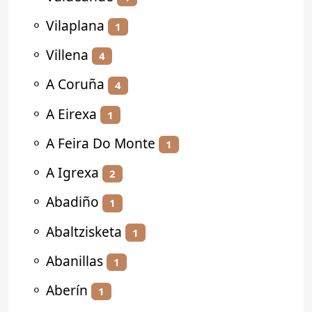
⚬
Vilaplana
1
⚬
Villena
4
⚬
A Coruña
4
⚬
A Eirexa
1
⚬
A Feira Do Monte
1
⚬
A Igrexa
2
⚬
Abadiño
1
⚬
Abaltzisketa
1
⚬
Abanillas
1
⚬
Aberín
1