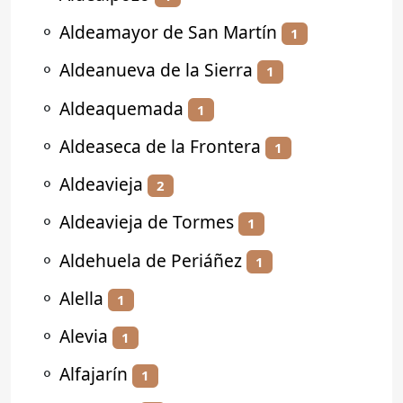
⚬
Aldeamayor de San Martín
1
⚬
Aldeanueva de la Sierra
1
⚬
Aldeaquemada
1
⚬
Aldeaseca de la Frontera
1
⚬
Aldeavieja
2
⚬
Aldeavieja de Tormes
1
⚬
Aldehuela de Periáñez
1
⚬
Alella
1
⚬
Alevia
1
⚬
Alfajarín
1