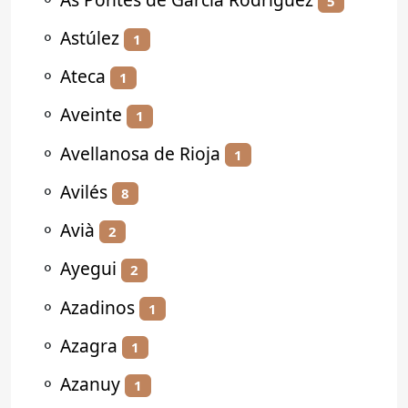
5
⚬
Astúlez
1
⚬
Ateca
1
⚬
Aveinte
1
⚬
Avellanosa de Rioja
1
⚬
Avilés
8
⚬
Avià
2
⚬
Ayegui
2
⚬
Azadinos
1
⚬
Azagra
1
⚬
Azanuy
1