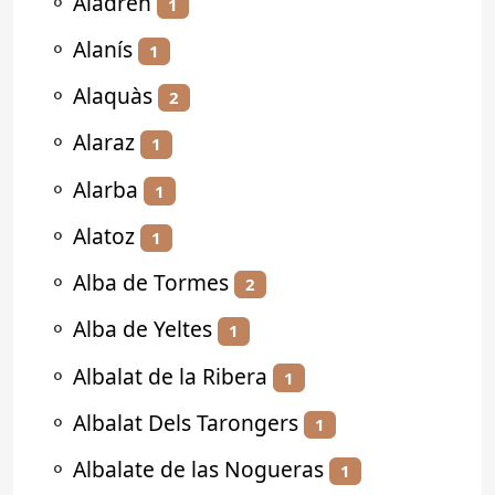
⚬
Aladrén
1
⚬
Alanís
1
⚬
Alaquàs
2
⚬
Alaraz
1
⚬
Alarba
1
⚬
Alatoz
1
⚬
Alba de Tormes
2
⚬
Alba de Yeltes
1
⚬
Albalat de la Ribera
1
⚬
Albalat Dels Tarongers
1
⚬
Albalate de las Nogueras
1