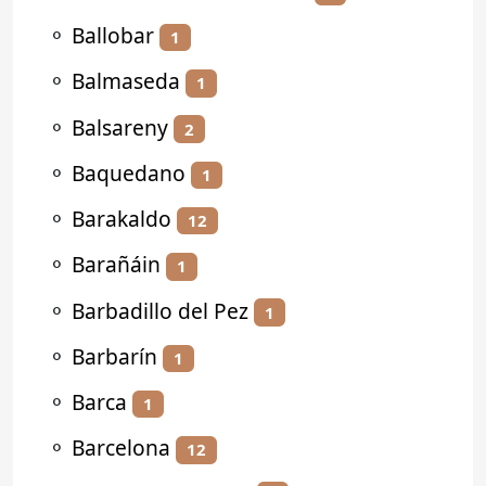
⚬
Ballobar
1
⚬
Balmaseda
1
⚬
Balsareny
2
⚬
Baquedano
1
⚬
Barakaldo
12
⚬
Barañáin
1
⚬
Barbadillo del Pez
1
⚬
Barbarín
1
⚬
Barca
1
⚬
Barcelona
12