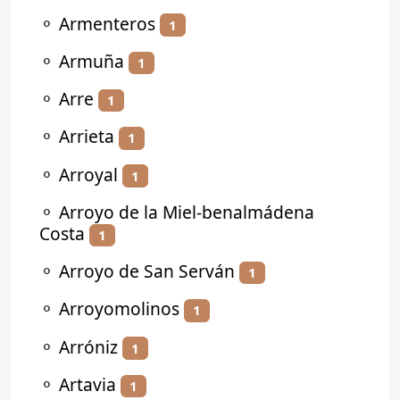
⚬
Armenteros
1
⚬
Armuña
1
⚬
Arre
1
⚬
Arrieta
1
⚬
Arroyal
1
⚬
Arroyo de la Miel-benalmádena
Costa
1
⚬
Arroyo de San Serván
1
⚬
Arroyomolinos
1
⚬
Arróniz
1
⚬
Artavia
1