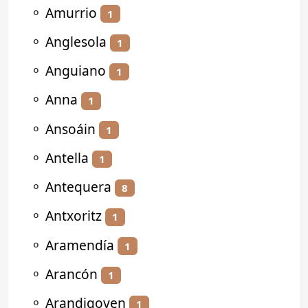
⚬
Amurrio
1
⚬
Anglesola
1
⚬
Anguiano
1
⚬
Anna
1
⚬
Ansoáin
1
⚬
Antella
1
⚬
Antequera
8
⚬
Antxoritz
1
⚬
Aramendía
1
⚬
Arancón
1
⚬
Arandigoyen
1