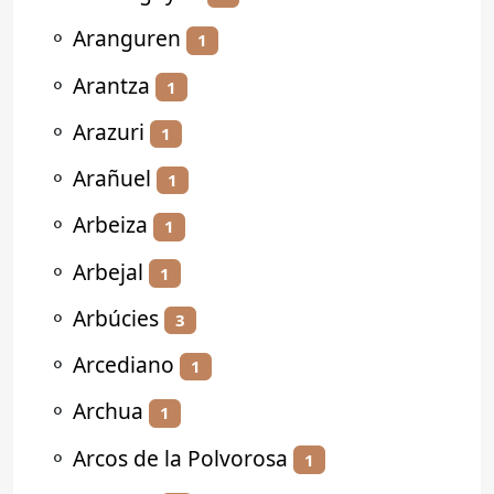
⚬
Aranguren
1
⚬
Arantza
1
⚬
Arazuri
1
⚬
Arañuel
1
⚬
Arbeiza
1
⚬
Arbejal
1
⚬
Arbúcies
3
⚬
Arcediano
1
⚬
Archua
1
⚬
Arcos de la Polvorosa
1