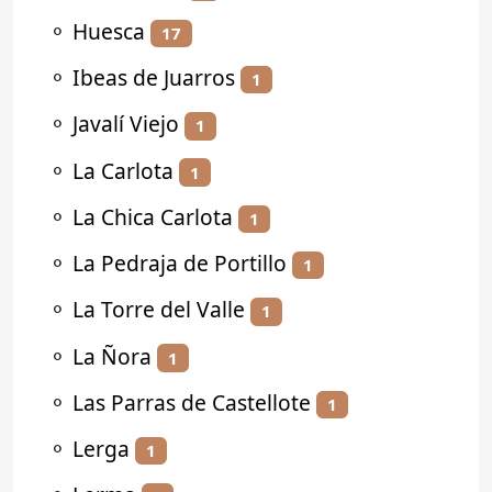
⚬
Huesca
17
⚬
Ibeas de Juarros
1
⚬
Javalí Viejo
1
⚬
La Carlota
1
⚬
La Chica Carlota
1
⚬
La Pedraja de Portillo
1
⚬
La Torre del Valle
1
⚬
La Ñora
1
⚬
Las Parras de Castellote
1
⚬
Lerga
1