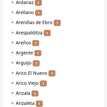
⚬
Ardanaz
1
⚬
Arellano
1
⚬
Arenillas de Ebro
1
⚬
Arespalditza
1
⚬
Areños
1
⚬
Argente
1
⚬
Arguijo
1
⚬
Arico El Nuevo
1
⚬
Arico Viejo
1
⚬
Arizala
1
⚬
Arizaleta
1