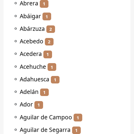
⚬
Abrera
1
⚬
Abáigar
1
⚬
Abárzuza
2
⚬
Acebedo
2
⚬
Acedera
1
⚬
Acehuche
1
⚬
Adahuesca
1
⚬
Adelán
1
⚬
Ador
1
⚬
Aguilar de Campoo
1
⚬
Aguilar de Segarra
1