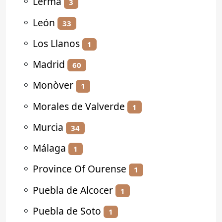
⚬
Lerma
3
⚬
León
33
⚬
Los Llanos
1
⚬
Madrid
60
⚬
Monòver
1
⚬
Morales de Valverde
1
⚬
Murcia
34
⚬
Málaga
1
⚬
Province Of Ourense
1
⚬
Puebla de Alcocer
1
⚬
Puebla de Soto
1