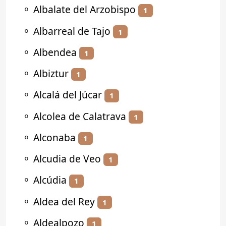
⚬
Albalate del Arzobispo
1
⚬
Albarreal de Tajo
1
⚬
Albendea
1
⚬
Albiztur
1
⚬
Alcalá del Júcar
1
⚬
Alcolea de Calatrava
1
⚬
Alconaba
1
⚬
Alcudia de Veo
1
⚬
Alcúdia
1
⚬
Aldea del Rey
1
⚬
Aldealpozo
1