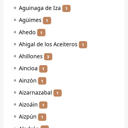
⚬
Aguinaga de Iza
1
⚬
Agüimes
1
⚬
Ahedo
1
⚬
Ahigal de los Aceiteros
1
⚬
Ahillones
3
⚬
Aincioa
1
⚬
Ainzón
1
⚬
Aizarnazabal
1
⚬
Aizoáin
1
⚬
Aizpún
1