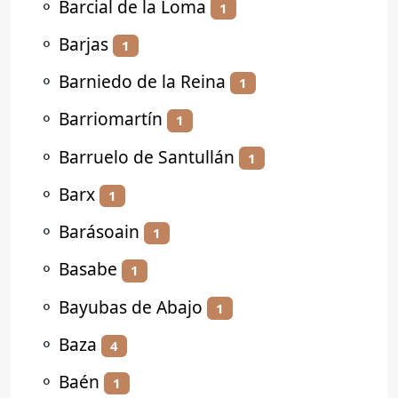
⚬
Barcial de la Loma
1
⚬
Barjas
1
⚬
Barniedo de la Reina
1
⚬
Barriomartín
1
⚬
Barruelo de Santullán
1
⚬
Barx
1
⚬
Barásoain
1
⚬
Basabe
1
⚬
Bayubas de Abajo
1
⚬
Baza
4
⚬
Baén
1