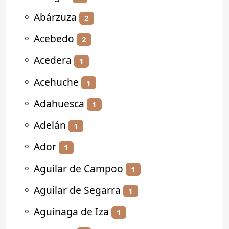
⚬
Abárzuza
2
⚬
Acebedo
2
⚬
Acedera
1
⚬
Acehuche
1
⚬
Adahuesca
1
⚬
Adelán
1
⚬
Ador
1
⚬
Aguilar de Campoo
1
⚬
Aguilar de Segarra
1
⚬
Aguinaga de Iza
1