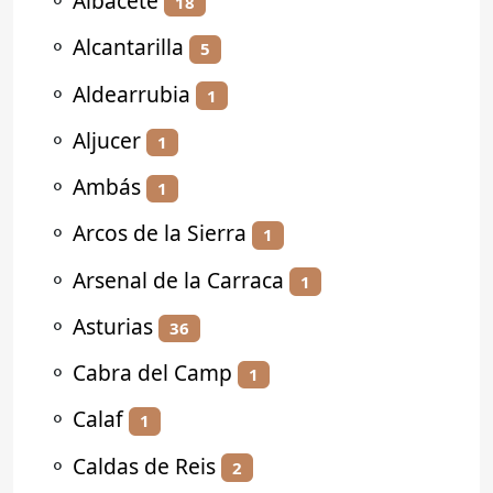
⚬
Albacete
18
⚬
Alcantarilla
5
⚬
Aldearrubia
1
⚬
Aljucer
1
⚬
Ambás
1
⚬
Arcos de la Sierra
1
⚬
Arsenal de la Carraca
1
⚬
Asturias
36
⚬
Cabra del Camp
1
⚬
Calaf
1
⚬
Caldas de Reis
2