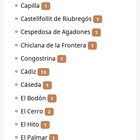
⚬
Capilla
1
⚬
Castellfollit de Riubregós
1
⚬
Cespedosa de Agadones
1
⚬
Chiclana de la Frontera
1
⚬
Congostrina
1
⚬
Cádiz
13
⚬
Cáseda
1
⚬
El Bodón
1
⚬
El Cerro
2
⚬
El Hito
1
⚬
El Palmar
1