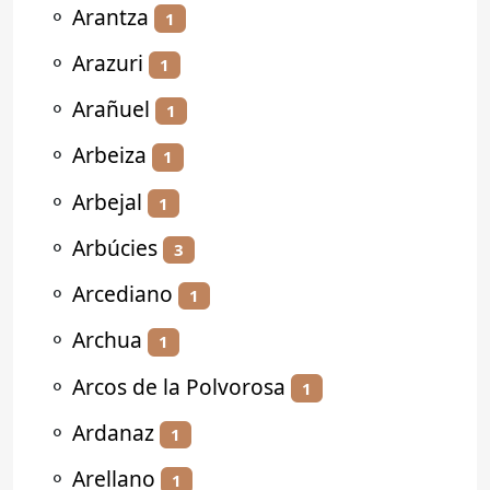
⚬
Arantza
1
⚬
Arazuri
1
⚬
Arañuel
1
⚬
Arbeiza
1
⚬
Arbejal
1
⚬
Arbúcies
3
⚬
Arcediano
1
⚬
Archua
1
⚬
Arcos de la Polvorosa
1
⚬
Ardanaz
1
⚬
Arellano
1