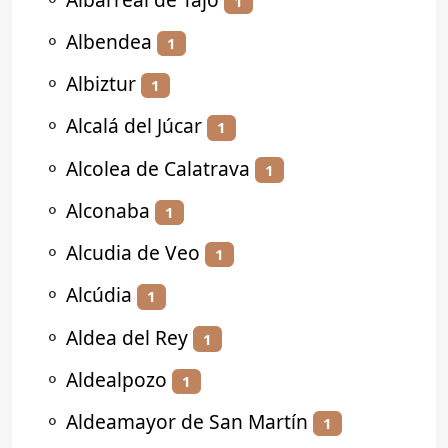
1
⚬
Albendea
1
⚬
Albiztur
1
⚬
Alcalá del Júcar
1
⚬
Alcolea de Calatrava
1
⚬
Alconaba
1
⚬
Alcudia de Veo
1
⚬
Alcúdia
1
⚬
Aldea del Rey
1
⚬
Aldealpozo
1
⚬
Aldeamayor de San Martín
1