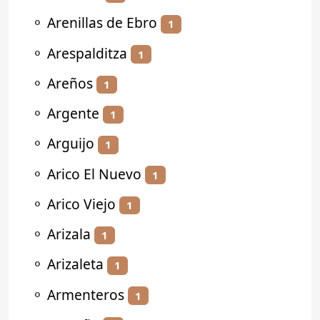
⚬
Arenillas de Ebro
1
⚬
Arespalditza
1
⚬
Areños
1
⚬
Argente
1
⚬
Arguijo
1
⚬
Arico El Nuevo
1
⚬
Arico Viejo
1
⚬
Arizala
1
⚬
Arizaleta
1
⚬
Armenteros
1