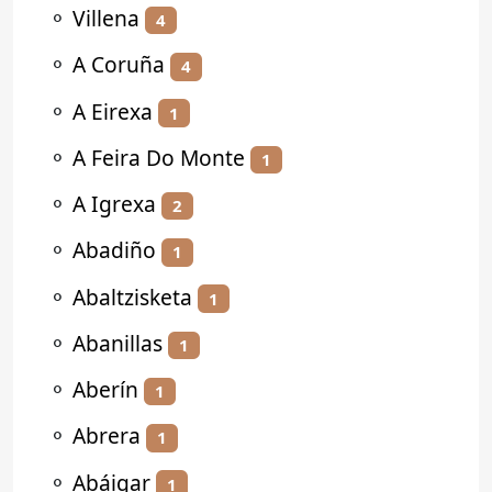
⚬
Villena
4
⚬
A Coruña
4
⚬
A Eirexa
1
⚬
A Feira Do Monte
1
⚬
A Igrexa
2
⚬
Abadiño
1
⚬
Abaltzisketa
1
⚬
Abanillas
1
⚬
Aberín
1
⚬
Abrera
1
⚬
Abáigar
1