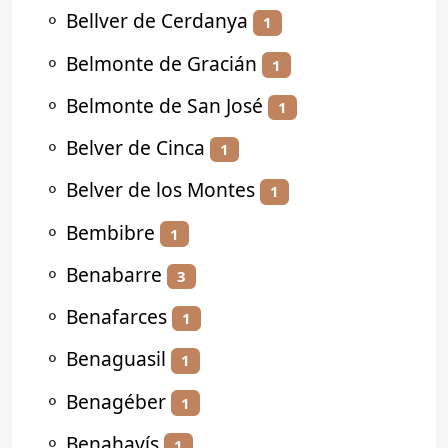
⚬
Bellver de Cerdanya
1
⚬
Belmonte de Gracián
1
⚬
Belmonte de San José
1
⚬
Belver de Cinca
1
⚬
Belver de los Montes
1
⚬
Bembibre
1
⚬
Benabarre
3
⚬
Benafarces
1
⚬
Benaguasil
1
⚬
Benagéber
1
⚬
Benahavís
1