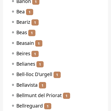
⚬
Bañón
1
⚬
Bea
1
⚬
Beariz
1
⚬
Beas
1
⚬
Beasain
1
⚬
Beires
1
⚬
Belianes
1
⚬
Bell-lloc D'urgell
1
⚬
Bellavista
1
⚬
Bellmunt del Priorat
1
⚬
Bellreguard
1