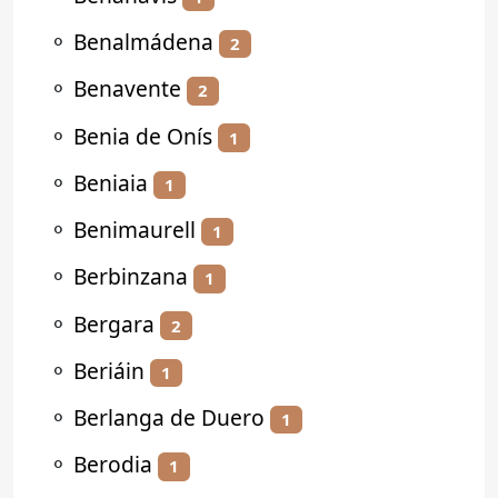
⚬
Benalmádena
2
⚬
Benavente
2
⚬
Benia de Onís
1
⚬
Beniaia
1
⚬
Benimaurell
1
⚬
Berbinzana
1
⚬
Bergara
2
⚬
Beriáin
1
⚬
Berlanga de Duero
1
⚬
Berodia
1