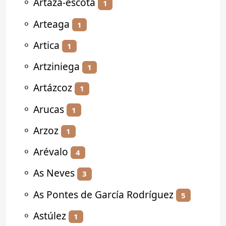
⚬
Artaza-escota
1
⚬
Arteaga
1
⚬
Artica
1
⚬
Artziniega
1
⚬
Artázcoz
1
⚬
Arucas
1
⚬
Arzoz
1
⚬
Arévalo
4
⚬
As Neves
3
⚬
As Pontes de García Rodríguez
5
⚬
Astúlez
1