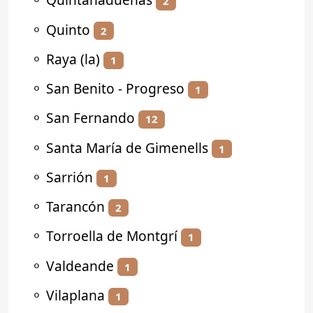
2
⚬
Quinto
2
⚬
Raya (la)
1
⚬
San Benito - Progreso
1
⚬
San Fernando
12
⚬
Santa María de Gimenells
1
⚬
Sarrión
1
⚬
Tarancón
2
⚬
Torroella de Montgrí
1
⚬
Valdeande
1
⚬
Vilaplana
1