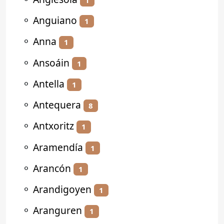
⚬
Anguiano
1
⚬
Anna
1
⚬
Ansoáin
1
⚬
Antella
1
⚬
Antequera
8
⚬
Antxoritz
1
⚬
Aramendía
1
⚬
Arancón
1
⚬
Arandigoyen
1
⚬
Aranguren
1