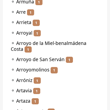
⚬
Armuña
1
⚬
Arre
1
⚬
Arrieta
1
⚬
Arroyal
1
⚬
Arroyo de la Miel-benalmádena
Costa
1
⚬
Arroyo de San Serván
1
⚬
Arroyomolinos
1
⚬
Arróniz
1
⚬
Artavia
1
⚬
Artaza
1