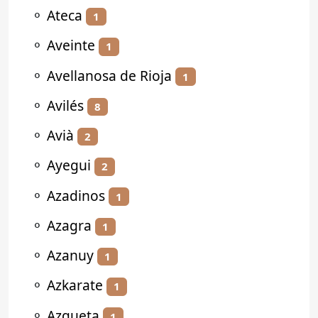
⚬
Ateca
1
⚬
Aveinte
1
⚬
Avellanosa de Rioja
1
⚬
Avilés
8
⚬
Avià
2
⚬
Ayegui
2
⚬
Azadinos
1
⚬
Azagra
1
⚬
Azanuy
1
⚬
Azkarate
1
⚬
Azqueta
1