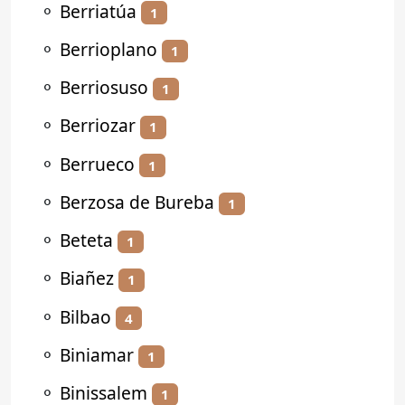
⚬
Berriatúa
1
⚬
Berrioplano
1
⚬
Berriosuso
1
⚬
Berriozar
1
⚬
Berrueco
1
⚬
Berzosa de Bureba
1
⚬
Beteta
1
⚬
Biañez
1
⚬
Bilbao
4
⚬
Biniamar
1
⚬
Binissalem
1