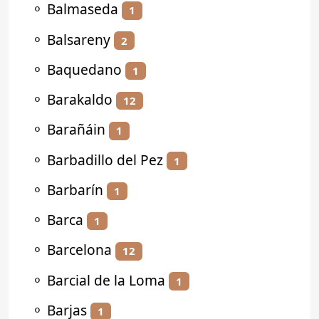
⚬
Balmaseda
1
⚬
Balsareny
2
⚬
Baquedano
1
⚬
Barakaldo
12
⚬
Barañáin
1
⚬
Barbadillo del Pez
1
⚬
Barbarín
1
⚬
Barca
1
⚬
Barcelona
12
⚬
Barcial de la Loma
1
⚬
Barjas
1