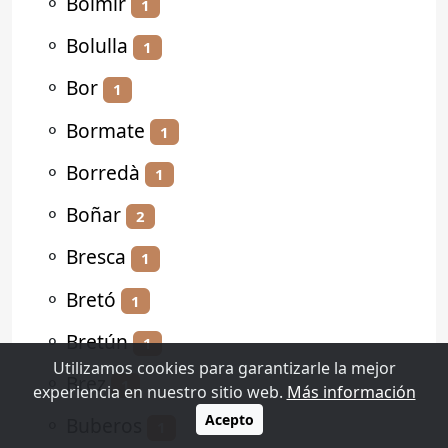
⚬
Bolmir
1
⚬
Bolulla
1
⚬
Bor
1
⚬
Bormate
1
⚬
Borredà
1
⚬
Boñar
2
⚬
Bresca
1
⚬
Bretó
1
⚬
Bretún
1
Utilizamos cookies para garantizarle la mejor
⚬
Brez
1
experiencia en nuestro sitio web.
Más información
Acepto
⚬
Buberos
1