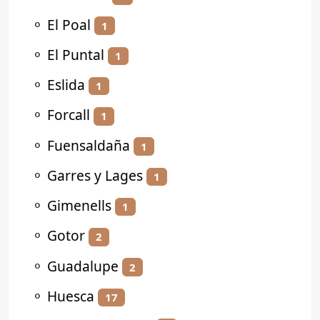
⚬
El Poal
1
⚬
El Puntal
1
⚬
Eslida
1
⚬
Forcall
1
⚬
Fuensaldaña
1
⚬
Garres y Lages
1
⚬
Gimenells
1
⚬
Gotor
2
⚬
Guadalupe
2
⚬
Huesca
17