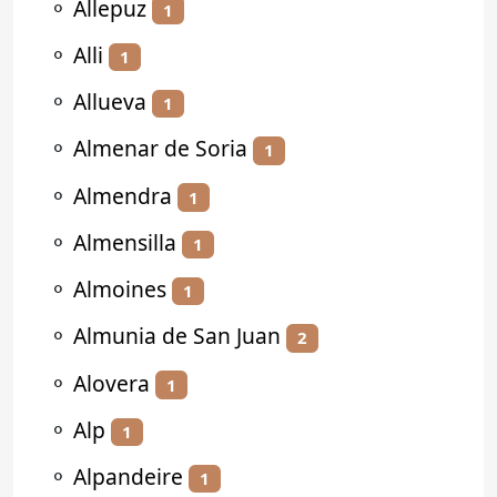
⚬
Allepuz
1
⚬
Alli
1
⚬
Allueva
1
⚬
Almenar de Soria
1
⚬
Almendra
1
⚬
Almensilla
1
⚬
Almoines
1
⚬
Almunia de San Juan
2
⚬
Alovera
1
⚬
Alp
1
⚬
Alpandeire
1