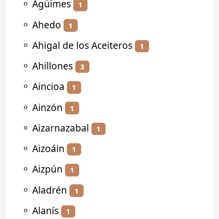
⚬
Agüimes
1
⚬
Ahedo
1
⚬
Ahigal de los Aceiteros
1
⚬
Ahillones
3
⚬
Aincioa
1
⚬
Ainzón
1
⚬
Aizarnazabal
1
⚬
Aizoáin
1
⚬
Aizpún
1
⚬
Aladrén
1
⚬
Alanís
1