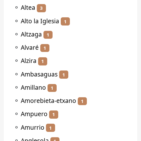
⚬
Altea
3
⚬
Alto la Iglesia
1
⚬
Altzaga
1
⚬
Alvaré
1
⚬
Alzira
1
⚬
Ambasaguas
1
⚬
Amillano
1
⚬
Amorebieta-etxano
1
⚬
Ampuero
1
⚬
Amurrio
1
⚬
Anglesola
1