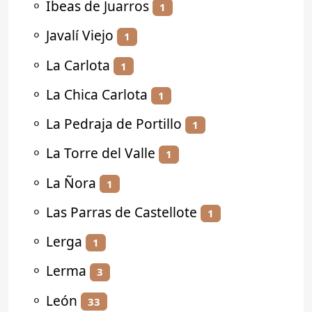
⚬
Ibeas de Juarros
1
⚬
Javalí Viejo
1
⚬
La Carlota
1
⚬
La Chica Carlota
1
⚬
La Pedraja de Portillo
1
⚬
La Torre del Valle
1
⚬
La Ñora
1
⚬
Las Parras de Castellote
1
⚬
Lerga
1
⚬
Lerma
3
⚬
León
33