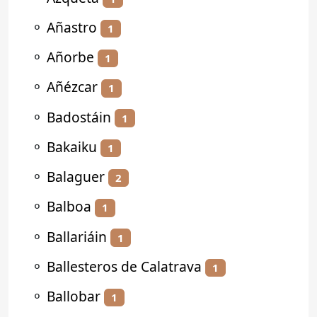
⚬
Añastro
1
⚬
Añorbe
1
⚬
Añézcar
1
⚬
Badostáin
1
⚬
Bakaiku
1
⚬
Balaguer
2
⚬
Balboa
1
⚬
Ballariáin
1
⚬
Ballesteros de Calatrava
1
⚬
Ballobar
1