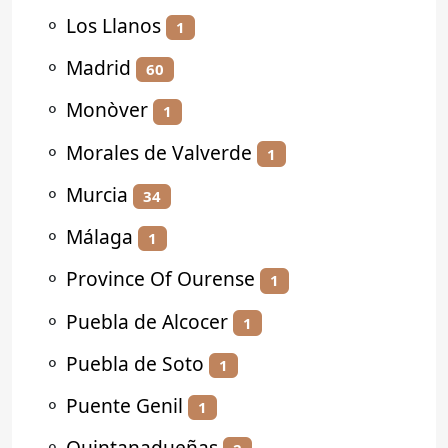
⚬
Los Llanos
1
⚬
Madrid
60
⚬
Monòver
1
⚬
Morales de Valverde
1
⚬
Murcia
34
⚬
Málaga
1
⚬
Province Of Ourense
1
⚬
Puebla de Alcocer
1
⚬
Puebla de Soto
1
⚬
Puente Genil
1
⚬
Quintanadueñas