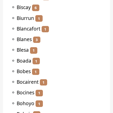
⚬
Biscay
6
⚬
Biurrun
1
⚬
Blancafort
1
⚬
Blanes
3
⚬
Blesa
1
⚬
Boada
1
⚬
Bobes
1
⚬
Bocairent
1
⚬
Bocines
1
⚬
Bohoyo
1