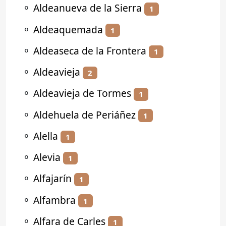
⚬
Aldeanueva de la Sierra
1
⚬
Aldeaquemada
1
⚬
Aldeaseca de la Frontera
1
⚬
Aldeavieja
2
⚬
Aldeavieja de Tormes
1
⚬
Aldehuela de Periáñez
1
⚬
Alella
1
⚬
Alevia
1
⚬
Alfajarín
1
⚬
Alfambra
1
⚬
Alfara de Carles
1