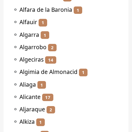
⚬
Alfara de la Baronia
1
⚬
Alfauir
1
⚬
Algarra
1
⚬
Algarrobo
2
⚬
Algeciras
14
⚬
Algimia de Almonacid
1
⚬
Aliaga
1
⚬
Alicante
17
⚬
Aljaraque
2
⚬
Alkiza
1