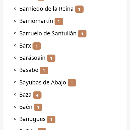
⚬
Barniedo de la Reina
1
⚬
Barriomartín
1
⚬
Barruelo de Santullán
1
⚬
Barx
1
⚬
Barásoain
1
⚬
Basabe
1
⚬
Bayubas de Abajo
1
⚬
Baza
4
⚬
Baén
1
⚬
Bañugues
1