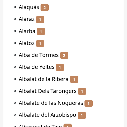
⚬
Alaquàs
2
⚬
Alaraz
1
⚬
Alarba
1
⚬
Alatoz
1
⚬
Alba de Tormes
2
⚬
Alba de Yeltes
1
⚬
Albalat de la Ribera
1
⚬
Albalat Dels Tarongers
1
⚬
Albalate de las Nogueras
1
⚬
Albalate del Arzobispo
1
⚬
Albarreal de Tajo