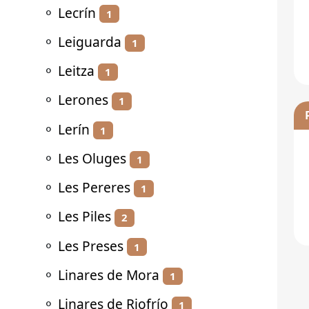
⚬
Lecrín
1
⚬
Leiguarda
1
⚬
Leitza
1
⚬
Lerones
1
⚬
Lerín
1
⚬
Les Oluges
1
⚬
Les Pereres
1
⚬
Les Piles
2
⚬
Les Preses
1
⚬
Linares de Mora
1
⚬
Linares de Riofrío
1