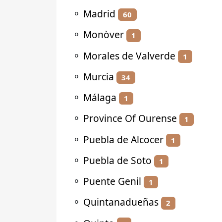
⚬
Madrid
60
⚬
Monòver
1
⚬
Morales de Valverde
1
⚬
Murcia
34
⚬
Málaga
1
⚬
Province Of Ourense
1
⚬
Puebla de Alcocer
1
⚬
Puebla de Soto
1
⚬
Puente Genil
1
⚬
Quintanadueñas
2