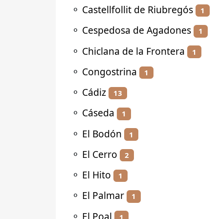
⚬
Castellfollit de Riubregós
1
⚬
Cespedosa de Agadones
1
⚬
Chiclana de la Frontera
1
⚬
Congostrina
1
⚬
Cádiz
13
⚬
Cáseda
1
⚬
El Bodón
1
⚬
El Cerro
2
⚬
El Hito
1
⚬
El Palmar
1
⚬
El Poal
1