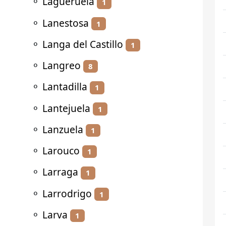
⚬
Lagueruela
1
⚬
Lanestosa
1
⚬
Langa del Castillo
1
⚬
Langreo
8
⚬
Lantadilla
1
⚬
Lantejuela
1
⚬
Lanzuela
1
⚬
Larouco
1
⚬
Larraga
1
⚬
Larrodrigo
1
⚬
Larva
1