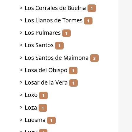
⚬
Los Corrales de Buelna
1
⚬
Los Llanos de Tormes
1
⚬
Los Pulmares
1
⚬
Los Santos
1
⚬
Los Santos de Maimona
3
⚬
Losa del Obispo
1
⚬
Losar de la Vera
1
⚬
Loxo
1
⚬
Loza
1
⚬
Luesma
1