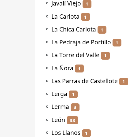
⚬
Javalí Viejo
1
⚬
La Carlota
1
⚬
La Chica Carlota
1
⚬
La Pedraja de Portillo
1
⚬
La Torre del Valle
1
⚬
La Ñora
1
⚬
Las Parras de Castellote
1
⚬
Lerga
1
⚬
Lerma
3
⚬
León
33
⚬
Los Llanos
1