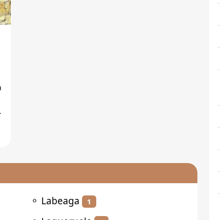
a
⚬
Labeaga
1