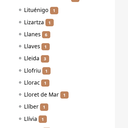
⚬
Lituénigo
1
⚬
Lizartza
1
⚬
Llanes
6
⚬
Llaves
1
⚬
Lleida
3
⚬
Llofriu
1
⚬
Llorac
1
⚬
Lloret de Mar
1
⚬
Llíber
1
⚬
Llívia
1