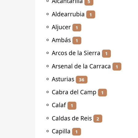
⚬
Alcantarilla
5
⚬
Aldearrubia
1
⚬
Aljucer
1
⚬
Ambás
1
⚬
Arcos de la Sierra
1
⚬
Arsenal de la Carraca
1
⚬
Asturias
36
⚬
Cabra del Camp
1
⚬
Calaf
1
⚬
Caldas de Reis
2
⚬
Capilla
1