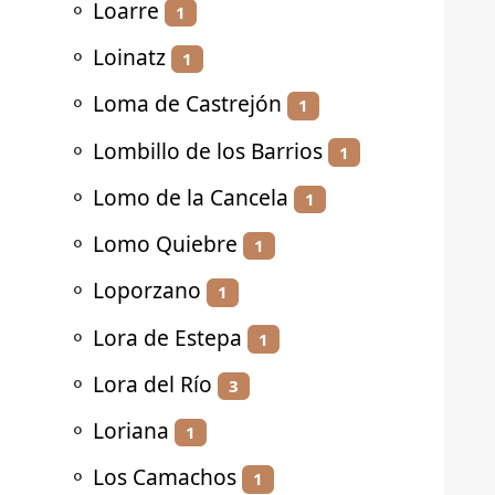
⚬
Loarre
1
⚬
Loinatz
1
⚬
Loma de Castrejón
1
⚬
Lombillo de los Barrios
1
⚬
Lomo de la Cancela
1
⚬
Lomo Quiebre
1
⚬
Loporzano
1
⚬
Lora de Estepa
1
⚬
Lora del Río
3
⚬
Loriana
1
⚬
Los Camachos
1