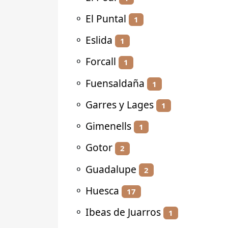
⚬
El Puntal
1
⚬
Eslida
1
⚬
Forcall
1
⚬
Fuensaldaña
1
⚬
Garres y Lages
1
⚬
Gimenells
1
⚬
Gotor
2
⚬
Guadalupe
2
⚬
Huesca
17
⚬
Ibeas de Juarros
1