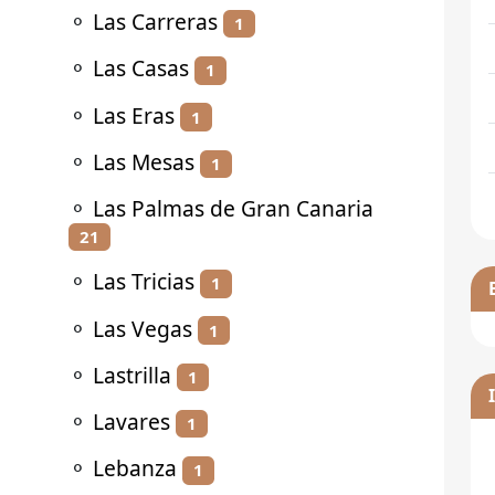
⚬
Las Carreras
1
⚬
Las Casas
1
⚬
Las Eras
1
⚬
Las Mesas
1
⚬
Las Palmas de Gran Canaria
21
⚬
Las Tricias
1
⚬
Las Vegas
1
⚬
Lastrilla
1
⚬
Lavares
1
⚬
Lebanza
1