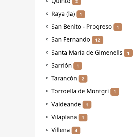
⚬
Quinto
2
⚬
Raya (la)
1
⚬
San Benito - Progreso
1
⚬
San Fernando
12
⚬
Santa María de Gimenells
1
⚬
Sarrión
1
⚬
Tarancón
2
⚬
Torroella de Montgrí
1
⚬
Valdeande
1
⚬
Vilaplana
1
⚬
Villena
4