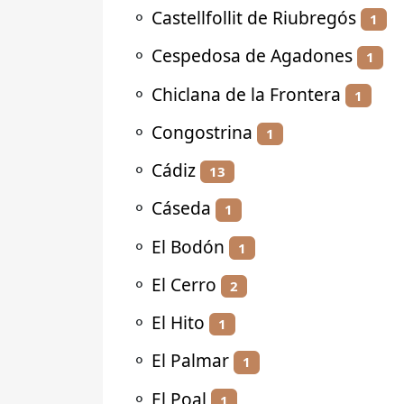
⚬
Castellfollit de Riubregós
1
⚬
Cespedosa de Agadones
1
⚬
Chiclana de la Frontera
1
⚬
Congostrina
1
⚬
Cádiz
13
⚬
Cáseda
1
⚬
El Bodón
1
⚬
El Cerro
2
⚬
El Hito
1
⚬
El Palmar
1
⚬
El Poal
1