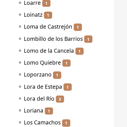
⚬
Loarre
1
⚬
Loinatz
1
⚬
Loma de Castrejón
1
⚬
Lombillo de los Barrios
1
⚬
Lomo de la Cancela
1
⚬
Lomo Quiebre
1
⚬
Loporzano
1
⚬
Lora de Estepa
1
⚬
Lora del Río
3
⚬
Loriana
1
⚬
Los Camachos
1