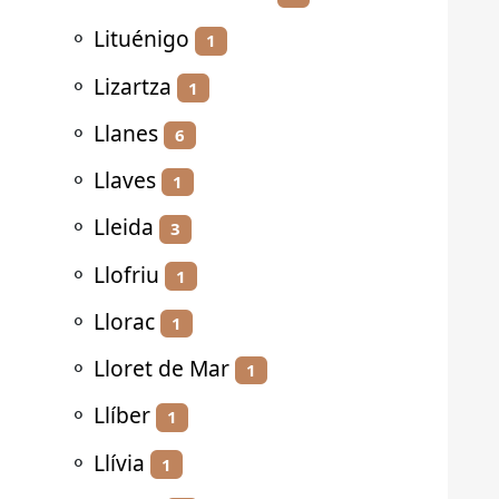
⚬
Lituénigo
1
⚬
Lizartza
1
⚬
Llanes
6
⚬
Llaves
1
⚬
Lleida
3
⚬
Llofriu
1
⚬
Llorac
1
⚬
Lloret de Mar
1
⚬
Llíber
1
⚬
Llívia
1