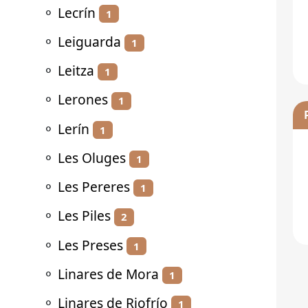
⚬
Lecrín
1
⚬
Leiguarda
1
⚬
Leitza
1
⚬
Lerones
1
⚬
Lerín
1
⚬
Les Oluges
1
⚬
Les Pereres
1
⚬
Les Piles
2
⚬
Les Preses
1
⚬
Linares de Mora
1
⚬
Linares de Riofrío
1