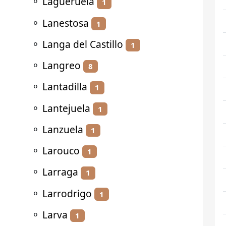
⚬
Lagueruela
1
⚬
Lanestosa
1
⚬
Langa del Castillo
1
⚬
Langreo
8
⚬
Lantadilla
1
⚬
Lantejuela
1
⚬
Lanzuela
1
⚬
Larouco
1
⚬
Larraga
1
⚬
Larrodrigo
1
⚬
Larva
1