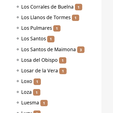
⚬
Los Corrales de Buelna
1
⚬
Los Llanos de Tormes
1
⚬
Los Pulmares
1
⚬
Los Santos
1
⚬
Los Santos de Maimona
3
⚬
Losa del Obispo
1
⚬
Losar de la Vera
1
⚬
Loxo
1
⚬
Loza
1
⚬
Luesma
1