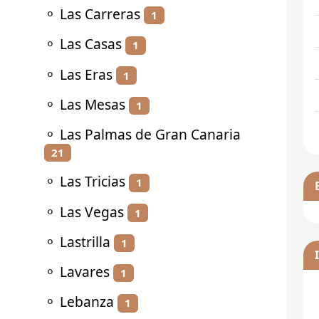
⚬
Las Carreras
1
⚬
Las Casas
1
⚬
Las Eras
1
⚬
Las Mesas
1
⚬
Las Palmas de Gran Canaria
21
⚬
Las Tricias
1
⚬
Las Vegas
1
⚬
Lastrilla
1
⚬
Lavares
1
⚬
Lebanza
1