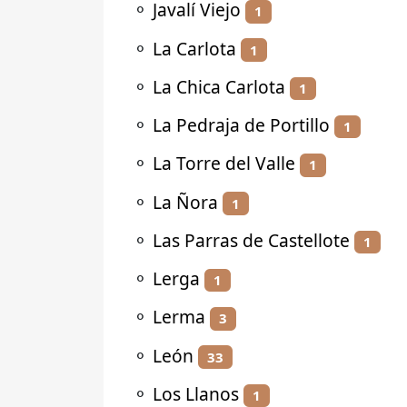
⚬
Javalí Viejo
1
⚬
La Carlota
1
⚬
La Chica Carlota
1
⚬
La Pedraja de Portillo
1
⚬
La Torre del Valle
1
⚬
La Ñora
1
⚬
Las Parras de Castellote
1
⚬
Lerga
1
⚬
Lerma
3
⚬
León
33
⚬
Los Llanos
1