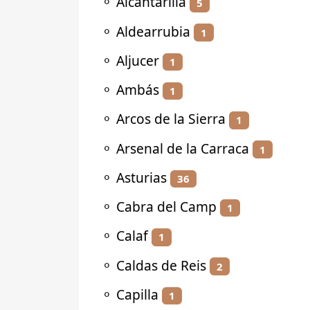
⚬
Alcantarilla
5
⚬
Aldearrubia
1
⚬
Aljucer
1
⚬
Ambás
1
⚬
Arcos de la Sierra
1
⚬
Arsenal de la Carraca
1
⚬
Asturias
36
⚬
Cabra del Camp
1
⚬
Calaf
1
⚬
Caldas de Reis
2
⚬
Capilla
1