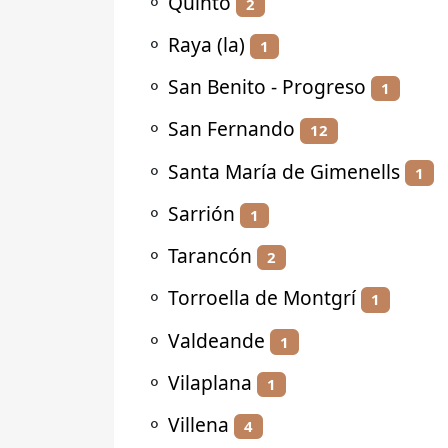
⚬
Quinto
2
⚬
Raya (la)
1
⚬
San Benito - Progreso
1
⚬
San Fernando
12
⚬
Santa María de Gimenells
1
⚬
Sarrión
1
⚬
Tarancón
2
⚬
Torroella de Montgrí
1
⚬
Valdeande
1
⚬
Vilaplana
1
⚬
Villena
4