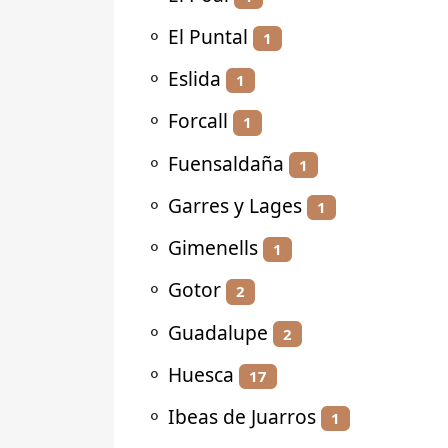
⚬
El Puntal
1
⚬
Eslida
1
⚬
Forcall
1
⚬
Fuensaldaña
1
⚬
Garres y Lages
1
⚬
Gimenells
1
⚬
Gotor
2
⚬
Guadalupe
2
⚬
Huesca
17
⚬
Ibeas de Juarros
1