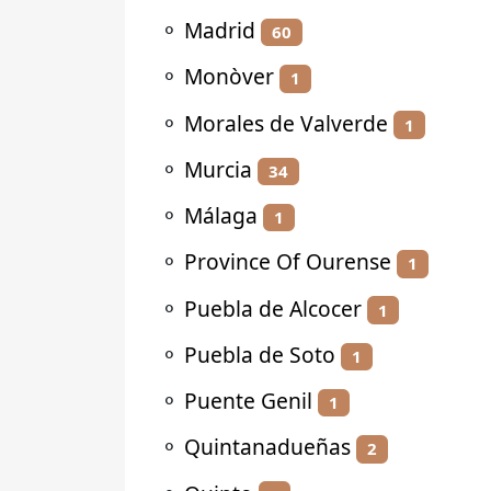
⚬
Madrid
60
⚬
Monòver
1
⚬
Morales de Valverde
1
⚬
Murcia
34
⚬
Málaga
1
⚬
Province Of Ourense
1
⚬
Puebla de Alcocer
1
⚬
Puebla de Soto
1
⚬
Puente Genil
1
⚬
Quintanadueñas
2