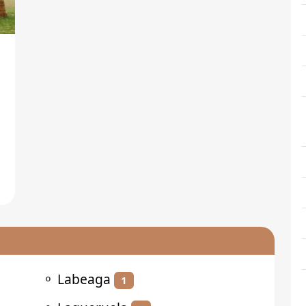
⚬
Labeaga
1