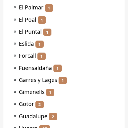
⚬
El Palmar
1
⚬
El Poal
1
⚬
El Puntal
1
⚬
Eslida
1
⚬
Forcall
1
⚬
Fuensaldaña
1
⚬
Garres y Lages
1
⚬
Gimenells
1
⚬
Gotor
2
⚬
Guadalupe
2