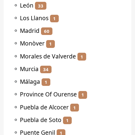
⚬
León
33
⚬
Los Llanos
1
⚬
Madrid
60
⚬
Monòver
1
⚬
Morales de Valverde
1
⚬
Murcia
34
⚬
Málaga
1
⚬
Province Of Ourense
1
⚬
Puebla de Alcocer
1
⚬
Puebla de Soto
1
⚬
Puente Genil
1