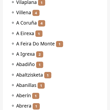
⚬
Vilaplana
1
⚬
Villena
4
⚬
A Coruña
4
⚬
A Eirexa
1
⚬
A Feira Do Monte
1
⚬
A Igrexa
2
⚬
Abadiño
1
⚬
Abaltzisketa
1
⚬
Abanillas
1
⚬
Aberín
1
⚬
Abrera
1