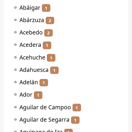
⚬
Abáigar
1
⚬
Abárzuza
2
⚬
Acebedo
2
⚬
Acedera
1
⚬
Acehuche
1
⚬
Adahuesca
1
⚬
Adelán
1
⚬
Ador
1
⚬
Aguilar de Campoo
1
⚬
Aguilar de Segarra
1
⚬
Aguinaga de Iza