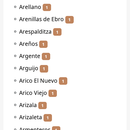
⚬
Arellano
1
⚬
Arenillas de Ebro
1
⚬
Arespalditza
1
⚬
Areños
1
⚬
Argente
1
⚬
Arguijo
1
⚬
Arico El Nuevo
1
⚬
Arico Viejo
1
⚬
Arizala
1
⚬
Arizaleta
1
⚬
Armenteros
1