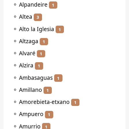
⚬
Alpandeire
1
⚬
Altea
3
⚬
Alto la Iglesia
1
⚬
Altzaga
1
⚬
Alvaré
1
⚬
Alzira
1
⚬
Ambasaguas
1
⚬
Amillano
1
⚬
Amorebieta-etxano
1
⚬
Ampuero
1
⚬
Amurrio
1