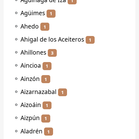
1
⚬
Agüimes
1
⚬
Ahedo
1
⚬
Ahigal de los Aceiteros
1
⚬
Ahillones
3
⚬
Aincioa
1
⚬
Ainzón
1
⚬
Aizarnazabal
1
⚬
Aizoáin
1
⚬
Aizpún
1
⚬
Aladrén
1