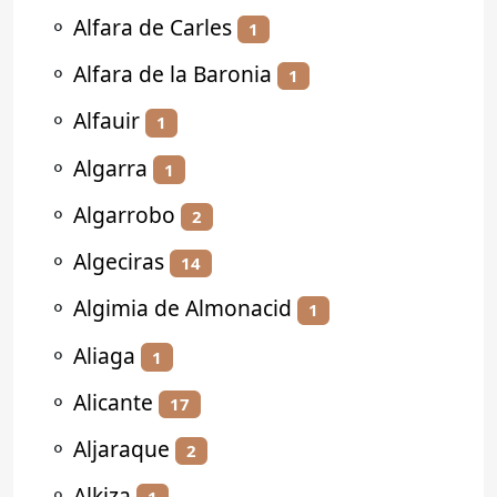
⚬
Alfara de Carles
1
⚬
Alfara de la Baronia
1
⚬
Alfauir
1
⚬
Algarra
1
⚬
Algarrobo
2
⚬
Algeciras
14
⚬
Algimia de Almonacid
1
⚬
Aliaga
1
⚬
Alicante
17
⚬
Aljaraque
2
⚬
Alkiza