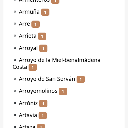
⚬
Armuña
1
⚬
Arre
1
⚬
Arrieta
1
⚬
Arroyal
1
⚬
Arroyo de la Miel-benalmádena
Costa
1
⚬
Arroyo de San Serván
1
⚬
Arroyomolinos
1
⚬
Arróniz
1
⚬
Artavia
1
⚬
Artaza
1