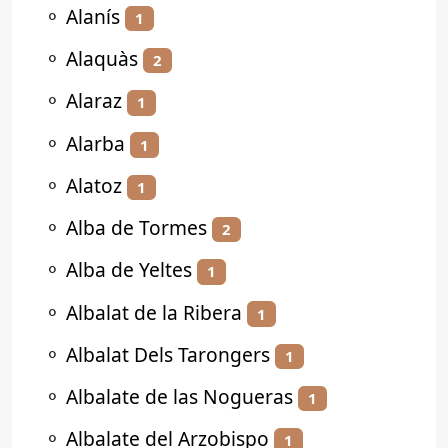
⚬
Alanís
1
⚬
Alaquàs
2
⚬
Alaraz
1
⚬
Alarba
1
⚬
Alatoz
1
⚬
Alba de Tormes
2
⚬
Alba de Yeltes
1
⚬
Albalat de la Ribera
1
⚬
Albalat Dels Tarongers
1
⚬
Albalate de las Nogueras
1
⚬
Albalate del Arzobispo
1