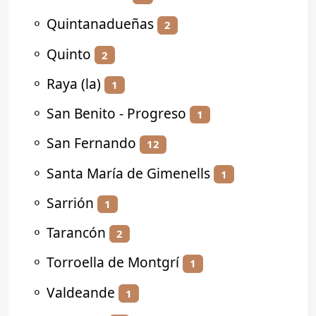
⚬
Quintanadueñas
2
⚬
Quinto
2
⚬
Raya (la)
1
⚬
San Benito - Progreso
1
⚬
San Fernando
12
⚬
Santa María de Gimenells
1
⚬
Sarrión
1
⚬
Tarancón
2
⚬
Torroella de Montgrí
1
⚬
Valdeande
1