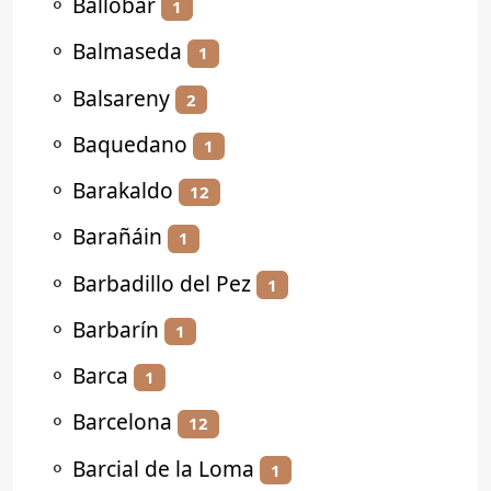
⚬
Ballobar
1
⚬
Balmaseda
1
⚬
Balsareny
2
⚬
Baquedano
1
⚬
Barakaldo
12
⚬
Barañáin
1
⚬
Barbadillo del Pez
1
⚬
Barbarín
1
⚬
Barca
1
⚬
Barcelona
12
⚬
Barcial de la Loma
1