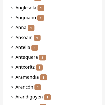
⚬
Anglesola
1
⚬
Anguiano
1
⚬
Anna
1
⚬
Ansoáin
1
⚬
Antella
1
⚬
Antequera
8
⚬
Antxoritz
1
⚬
Aramendía
1
⚬
Arancón
1
⚬
Arandigoyen
1