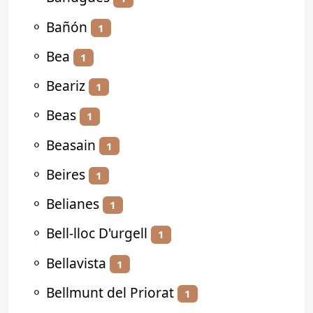
⚬
Bañón
1
⚬
Bea
1
⚬
Beariz
1
⚬
Beas
1
⚬
Beasain
1
⚬
Beires
1
⚬
Belianes
1
⚬
Bell-lloc D'urgell
1
⚬
Bellavista
1
⚬
Bellmunt del Priorat
1