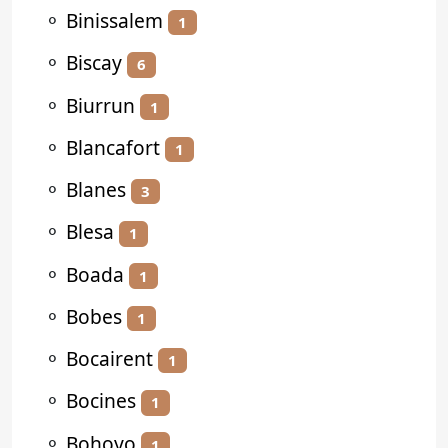
⚬
Binissalem
1
⚬
Biscay
6
⚬
Biurrun
1
⚬
Blancafort
1
⚬
Blanes
3
⚬
Blesa
1
⚬
Boada
1
⚬
Bobes
1
⚬
Bocairent
1
⚬
Bocines
1
⚬
Bohoyo
1