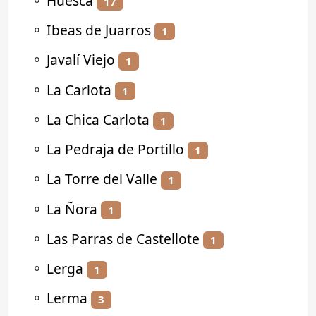
⚬
Huesca
17
⚬
Ibeas de Juarros
1
⚬
Javalí Viejo
1
⚬
La Carlota
1
⚬
La Chica Carlota
1
⚬
La Pedraja de Portillo
1
⚬
La Torre del Valle
1
⚬
La Ñora
1
⚬
Las Parras de Castellote
1
⚬
Lerga
1
⚬
Lerma
3