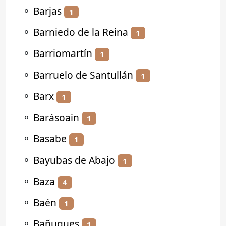
⚬
Barjas
1
⚬
Barniedo de la Reina
1
⚬
Barriomartín
1
⚬
Barruelo de Santullán
1
⚬
Barx
1
⚬
Barásoain
1
⚬
Basabe
1
⚬
Bayubas de Abajo
1
⚬
Baza
4
⚬
Baén
1
⚬
Bañugues
1