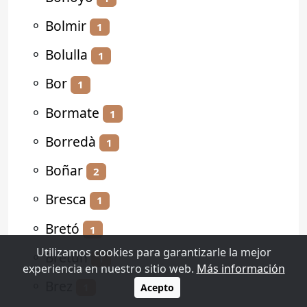
⚬
Bolmir
1
⚬
Bolulla
1
⚬
Bor
1
⚬
Bormate
1
⚬
Borredà
1
⚬
Boñar
2
⚬
Bresca
1
⚬
Bretó
1
Utilizamos cookies para garantizarle la mejor
⚬
Bretún
1
experiencia en nuestro sitio web.
Más información
⚬
Brez
1
Acepto