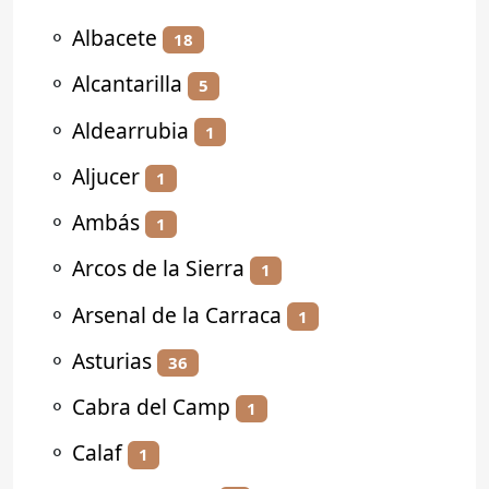
⚬
Albacete
18
⚬
Alcantarilla
5
⚬
Aldearrubia
1
⚬
Aljucer
1
⚬
Ambás
1
⚬
Arcos de la Sierra
1
⚬
Arsenal de la Carraca
1
⚬
Asturias
36
⚬
Cabra del Camp
1
⚬
Calaf
1