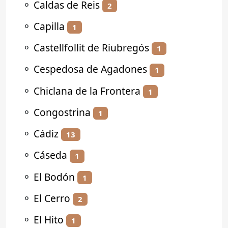
⚬
Caldas de Reis
2
⚬
Capilla
1
⚬
Castellfollit de Riubregós
1
⚬
Cespedosa de Agadones
1
⚬
Chiclana de la Frontera
1
⚬
Congostrina
1
⚬
Cádiz
13
⚬
Cáseda
1
⚬
El Bodón
1
⚬
El Cerro
2
⚬
El Hito
1