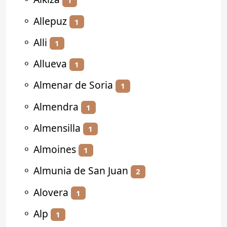
1
⚬
Allepuz
1
⚬
Alli
1
⚬
Allueva
1
⚬
Almenar de Soria
1
⚬
Almendra
1
⚬
Almensilla
1
⚬
Almoines
1
⚬
Almunia de San Juan
2
⚬
Alovera
1
⚬
Alp
1