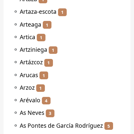
⚬
Artaza-escota
1
⚬
Arteaga
1
⚬
Artica
1
⚬
Artziniega
1
⚬
Artázcoz
1
⚬
Arucas
1
⚬
Arzoz
1
⚬
Arévalo
4
⚬
As Neves
3
⚬
As Pontes de García Rodríguez
5