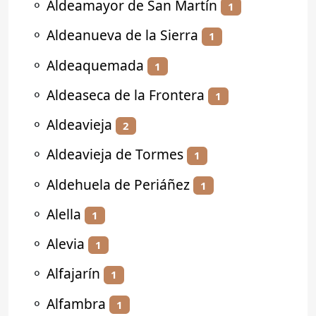
⚬
Aldeamayor de San Martín
1
⚬
Aldeanueva de la Sierra
1
⚬
Aldeaquemada
1
⚬
Aldeaseca de la Frontera
1
⚬
Aldeavieja
2
⚬
Aldeavieja de Tormes
1
⚬
Aldehuela de Periáñez
1
⚬
Alella
1
⚬
Alevia
1
⚬
Alfajarín
1
⚬
Alfambra
1