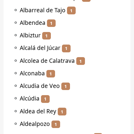
⚬
Albarreal de Tajo
1
⚬
Albendea
1
⚬
Albiztur
1
⚬
Alcalá del Júcar
1
⚬
Alcolea de Calatrava
1
⚬
Alconaba
1
⚬
Alcudia de Veo
1
⚬
Alcúdia
1
⚬
Aldea del Rey
1
⚬
Aldealpozo
1