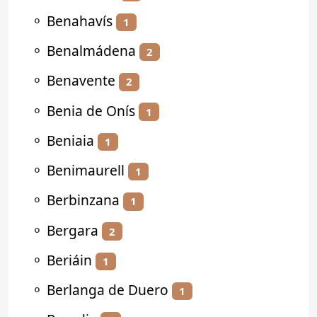
⚬
Benahavís
1
⚬
Benalmádena
2
⚬
Benavente
2
⚬
Benia de Onís
1
⚬
Beniaia
1
⚬
Benimaurell
1
⚬
Berbinzana
1
⚬
Bergara
2
⚬
Beriáin
1
⚬
Berlanga de Duero
1