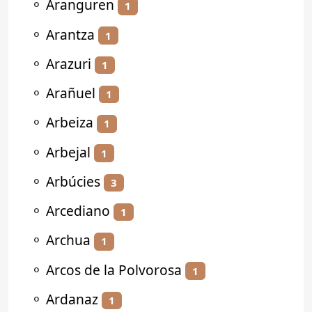
⚬
Aranguren
1
⚬
Arantza
1
⚬
Arazuri
1
⚬
Arañuel
1
⚬
Arbeiza
1
⚬
Arbejal
1
⚬
Arbúcies
3
⚬
Arcediano
1
⚬
Archua
1
⚬
Arcos de la Polvorosa
1
⚬
Ardanaz
1