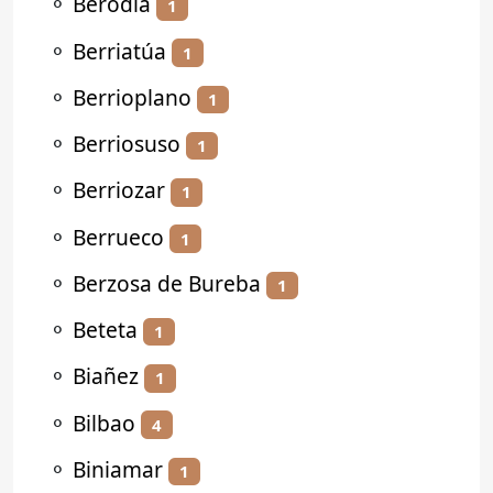
⚬
Berodia
1
⚬
Berriatúa
1
⚬
Berrioplano
1
⚬
Berriosuso
1
⚬
Berriozar
1
⚬
Berrueco
1
⚬
Berzosa de Bureba
1
⚬
Beteta
1
⚬
Biañez
1
⚬
Bilbao
4
⚬
Biniamar
1