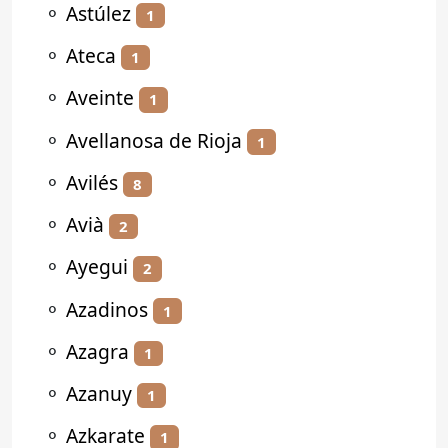
⚬
Astúlez
1
⚬
Ateca
1
⚬
Aveinte
1
⚬
Avellanosa de Rioja
1
⚬
Avilés
8
⚬
Avià
2
⚬
Ayegui
2
⚬
Azadinos
1
⚬
Azagra
1
⚬
Azanuy
1
⚬
Azkarate
1