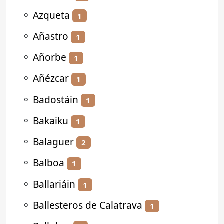
⚬
Azqueta
1
⚬
Añastro
1
⚬
Añorbe
1
⚬
Añézcar
1
⚬
Badostáin
1
⚬
Bakaiku
1
⚬
Balaguer
2
⚬
Balboa
1
⚬
Ballariáin
1
⚬
Ballesteros de Calatrava
1