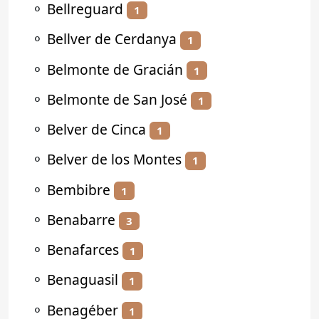
⚬
Bellreguard
1
⚬
Bellver de Cerdanya
1
⚬
Belmonte de Gracián
1
⚬
Belmonte de San José
1
⚬
Belver de Cinca
1
⚬
Belver de los Montes
1
⚬
Bembibre
1
⚬
Benabarre
3
⚬
Benafarces
1
⚬
Benaguasil
1
⚬
Benagéber
1