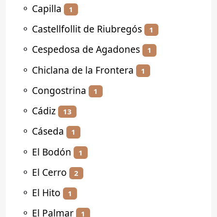
⚬
Capilla
1
⚬
Castellfollit de Riubregós
1
⚬
Cespedosa de Agadones
1
⚬
Chiclana de la Frontera
1
⚬
Congostrina
1
⚬
Cádiz
13
⚬
Cáseda
1
⚬
El Bodón
1
⚬
El Cerro
2
⚬
El Hito
1
⚬
El Palmar
1