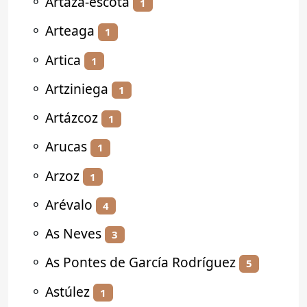
⚬
Artaza-escota
1
⚬
Arteaga
1
⚬
Artica
1
⚬
Artziniega
1
⚬
Artázcoz
1
⚬
Arucas
1
⚬
Arzoz
1
⚬
Arévalo
4
⚬
As Neves
3
⚬
As Pontes de García Rodríguez
5
⚬
Astúlez
1