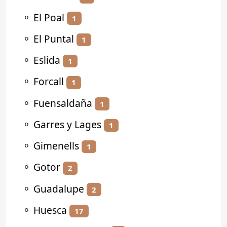
⚬
El Poal
1
⚬
El Puntal
1
⚬
Eslida
1
⚬
Forcall
1
⚬
Fuensaldaña
1
⚬
Garres y Lages
1
⚬
Gimenells
1
⚬
Gotor
2
⚬
Guadalupe
2
⚬
Huesca
17