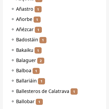
⚬
Añastro
1
⚬
Añorbe
1
⚬
Añézcar
1
⚬
Badostáin
1
⚬
Bakaiku
1
⚬
Balaguer
2
⚬
Balboa
1
⚬
Ballariáin
1
⚬
Ballesteros de Calatrava
1
⚬
Ballobar
1