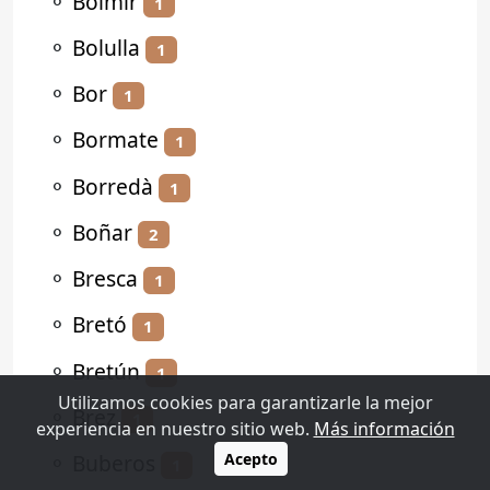
⚬
Bolmir
1
⚬
Bolulla
1
⚬
Bor
1
⚬
Bormate
1
⚬
Borredà
1
⚬
Boñar
2
⚬
Bresca
1
⚬
Bretó
1
⚬
Bretún
1
Utilizamos cookies para garantizarle la mejor
⚬
Brez
1
experiencia en nuestro sitio web.
Más información
⚬
Buberos
Acepto
1