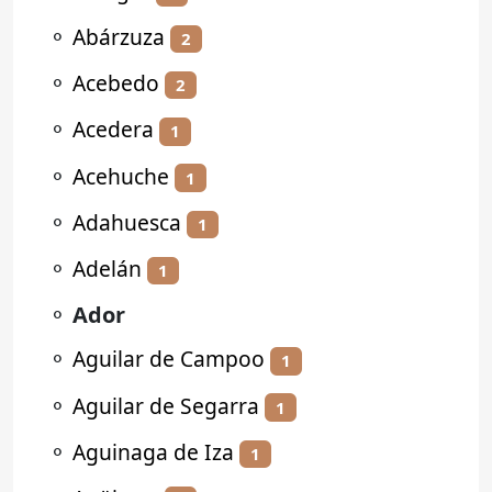
⚬
Abárzuza
2
⚬
Acebedo
2
⚬
Acedera
1
⚬
Acehuche
1
⚬
Adahuesca
1
⚬
Adelán
1
⚬
Ador
⚬
Aguilar de Campoo
1
⚬
Aguilar de Segarra
1
⚬
Aguinaga de Iza
1