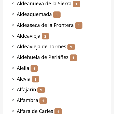
⚬
Aldeanueva de la Sierra
1
⚬
Aldeaquemada
1
⚬
Aldeaseca de la Frontera
1
⚬
Aldeavieja
2
⚬
Aldeavieja de Tormes
1
⚬
Aldehuela de Periáñez
1
⚬
Alella
1
⚬
Alevia
1
⚬
Alfajarín
1
⚬
Alfambra
1
⚬
Alfara de Carles
1