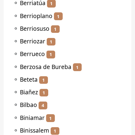
⚬
Berriatúa
1
⚬
Berrioplano
1
⚬
Berriosuso
1
⚬
Berriozar
1
⚬
Berrueco
1
⚬
Berzosa de Bureba
1
⚬
Beteta
1
⚬
Biañez
1
⚬
Bilbao
4
⚬
Biniamar
1
⚬
Binissalem
1