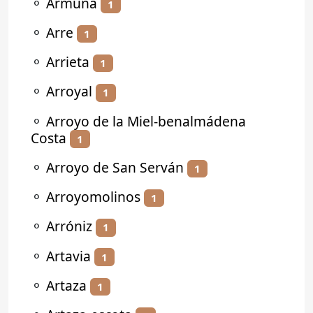
⚬
Armuña
1
⚬
Arre
1
⚬
Arrieta
1
⚬
Arroyal
1
⚬
Arroyo de la Miel-benalmádena
Costa
1
⚬
Arroyo de San Serván
1
⚬
Arroyomolinos
1
⚬
Arróniz
1
⚬
Artavia
1
⚬
Artaza
1