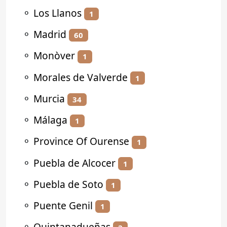
⚬
Los Llanos
1
⚬
Madrid
60
⚬
Monòver
1
⚬
Morales de Valverde
1
⚬
Murcia
34
⚬
Málaga
1
⚬
Province Of Ourense
1
⚬
Puebla de Alcocer
1
⚬
Puebla de Soto
1
⚬
Puente Genil
1
⚬
Quintanadueñas