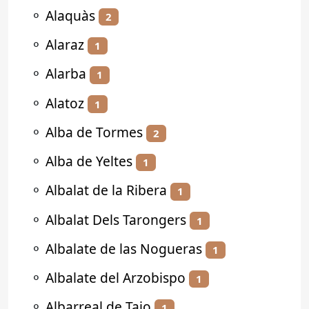
⚬
Alaquàs
2
⚬
Alaraz
1
⚬
Alarba
1
⚬
Alatoz
1
⚬
Alba de Tormes
2
⚬
Alba de Yeltes
1
⚬
Albalat de la Ribera
1
⚬
Albalat Dels Tarongers
1
⚬
Albalate de las Nogueras
1
⚬
Albalate del Arzobispo
1
⚬
Albarreal de Tajo
1