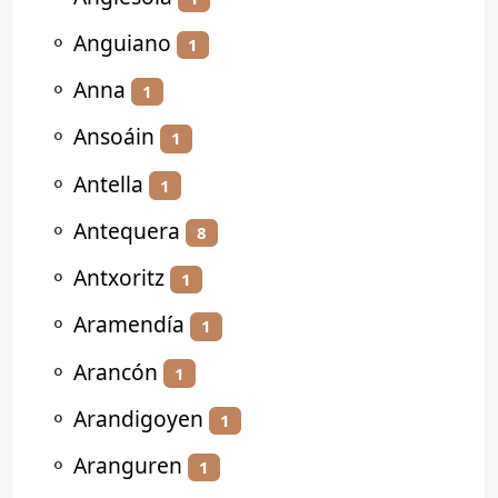
⚬
Anguiano
1
⚬
Anna
1
⚬
Ansoáin
1
⚬
Antella
1
⚬
Antequera
8
⚬
Antxoritz
1
⚬
Aramendía
1
⚬
Arancón
1
⚬
Arandigoyen
1
⚬
Aranguren
1