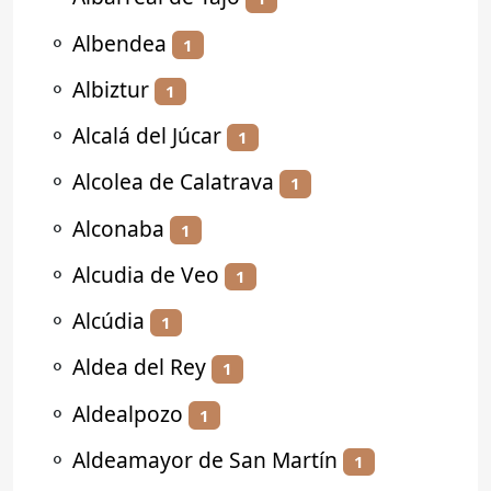
⚬
Albendea
1
⚬
Albiztur
1
⚬
Alcalá del Júcar
1
⚬
Alcolea de Calatrava
1
⚬
Alconaba
1
⚬
Alcudia de Veo
1
⚬
Alcúdia
1
⚬
Aldea del Rey
1
⚬
Aldealpozo
1
⚬
Aldeamayor de San Martín
1