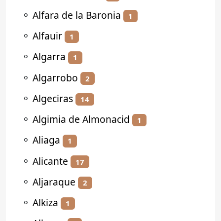
⚬
Alfara de la Baronia
1
⚬
Alfauir
1
⚬
Algarra
1
⚬
Algarrobo
2
⚬
Algeciras
14
⚬
Algimia de Almonacid
1
⚬
Aliaga
1
⚬
Alicante
17
⚬
Aljaraque
2
⚬
Alkiza
1