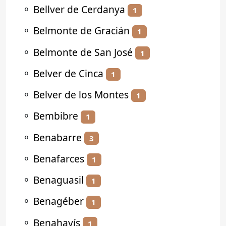
⚬
Bellver de Cerdanya
1
⚬
Belmonte de Gracián
1
⚬
Belmonte de San José
1
⚬
Belver de Cinca
1
⚬
Belver de los Montes
1
⚬
Bembibre
1
⚬
Benabarre
3
⚬
Benafarces
1
⚬
Benaguasil
1
⚬
Benagéber
1
⚬
Benahavís
1