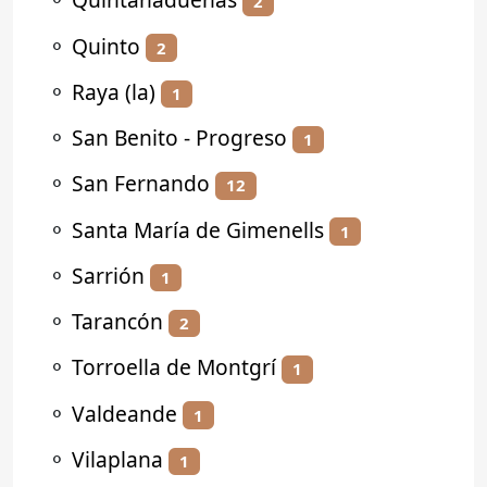
2
⚬
Quinto
2
⚬
Raya (la)
1
⚬
San Benito - Progreso
1
⚬
San Fernando
12
⚬
Santa María de Gimenells
1
⚬
Sarrión
1
⚬
Tarancón
2
⚬
Torroella de Montgrí
1
⚬
Valdeande
1
⚬
Vilaplana
1