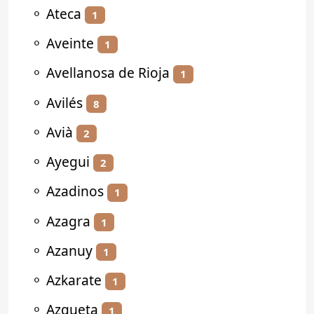
⚬
Ateca
1
⚬
Aveinte
1
⚬
Avellanosa de Rioja
1
⚬
Avilés
8
⚬
Avià
2
⚬
Ayegui
2
⚬
Azadinos
1
⚬
Azagra
1
⚬
Azanuy
1
⚬
Azkarate
1
⚬
Azqueta
1