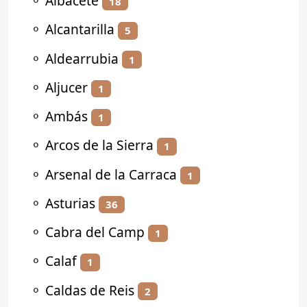
⚬
Albacete
18
⚬
Alcantarilla
5
⚬
Aldearrubia
1
⚬
Aljucer
1
⚬
Ambás
1
⚬
Arcos de la Sierra
1
⚬
Arsenal de la Carraca
1
⚬
Asturias
36
⚬
Cabra del Camp
1
⚬
Calaf
1
⚬
Caldas de Reis
2