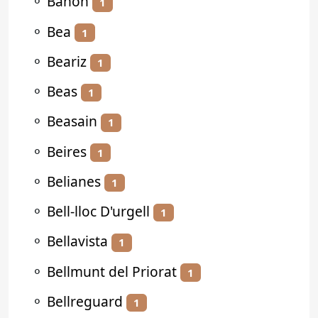
⚬
Bañón
1
⚬
Bea
1
⚬
Beariz
1
⚬
Beas
1
⚬
Beasain
1
⚬
Beires
1
⚬
Belianes
1
⚬
Bell-lloc D'urgell
1
⚬
Bellavista
1
⚬
Bellmunt del Priorat
1
⚬
Bellreguard
1