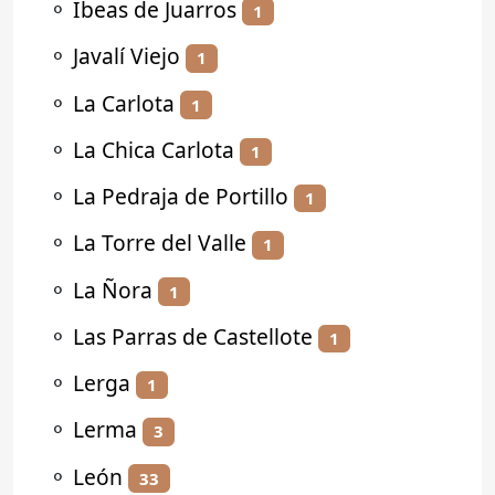
⚬
Ibeas de Juarros
1
⚬
Javalí Viejo
1
⚬
La Carlota
1
⚬
La Chica Carlota
1
⚬
La Pedraja de Portillo
1
⚬
La Torre del Valle
1
⚬
La Ñora
1
⚬
Las Parras de Castellote
1
⚬
Lerga
1
⚬
Lerma
3
⚬
León
33