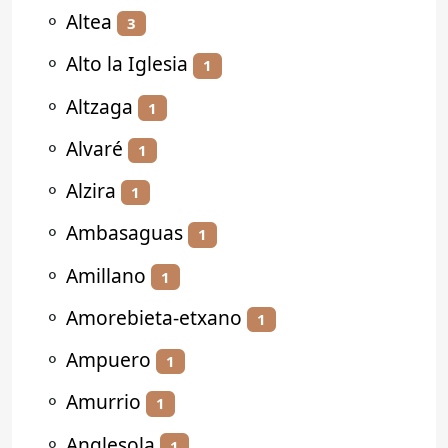
⚬
Altea
3
⚬
Alto la Iglesia
1
⚬
Altzaga
1
⚬
Alvaré
1
⚬
Alzira
1
⚬
Ambasaguas
1
⚬
Amillano
1
⚬
Amorebieta-etxano
1
⚬
Ampuero
1
⚬
Amurrio
1
⚬
Anglesola
1