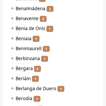
⚬
Benalmádena
2
⚬
Benavente
2
⚬
Benia de Onís
1
⚬
Beniaia
1
⚬
Benimaurell
1
⚬
Berbinzana
1
⚬
Bergara
2
⚬
Beriáin
1
⚬
Berlanga de Duero
1
⚬
Berodia
1