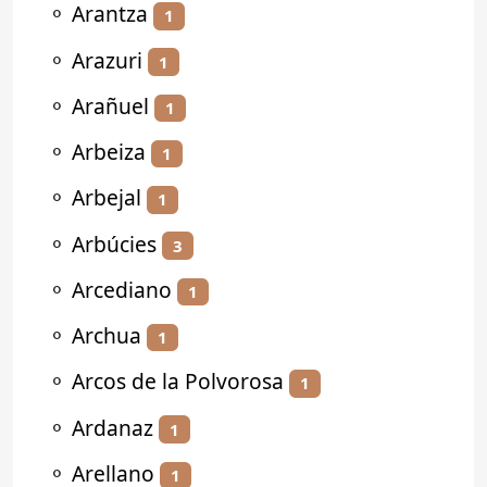
⚬
Arantza
1
⚬
Arazuri
1
⚬
Arañuel
1
⚬
Arbeiza
1
⚬
Arbejal
1
⚬
Arbúcies
3
⚬
Arcediano
1
⚬
Archua
1
⚬
Arcos de la Polvorosa
1
⚬
Ardanaz
1
⚬
Arellano
1