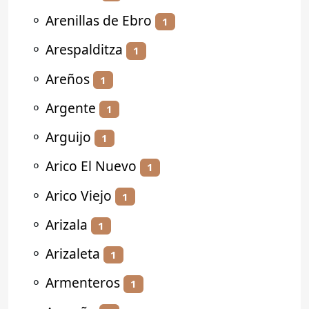
⚬
Arenillas de Ebro
1
⚬
Arespalditza
1
⚬
Areños
1
⚬
Argente
1
⚬
Arguijo
1
⚬
Arico El Nuevo
1
⚬
Arico Viejo
1
⚬
Arizala
1
⚬
Arizaleta
1
⚬
Armenteros
1