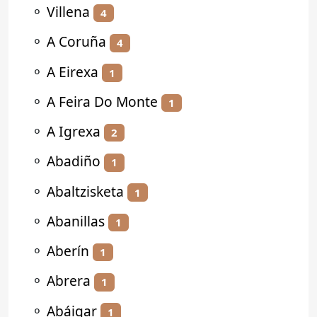
⚬
Villena
4
⚬
A Coruña
4
⚬
A Eirexa
1
⚬
A Feira Do Monte
1
⚬
A Igrexa
2
⚬
Abadiño
1
⚬
Abaltzisketa
1
⚬
Abanillas
1
⚬
Aberín
1
⚬
Abrera
1
⚬
Abáigar
1