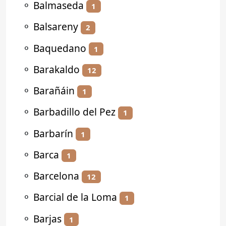
⚬
Balmaseda
1
⚬
Balsareny
2
⚬
Baquedano
1
⚬
Barakaldo
12
⚬
Barañáin
1
⚬
Barbadillo del Pez
1
⚬
Barbarín
1
⚬
Barca
1
⚬
Barcelona
12
⚬
Barcial de la Loma
1
⚬
Barjas
1