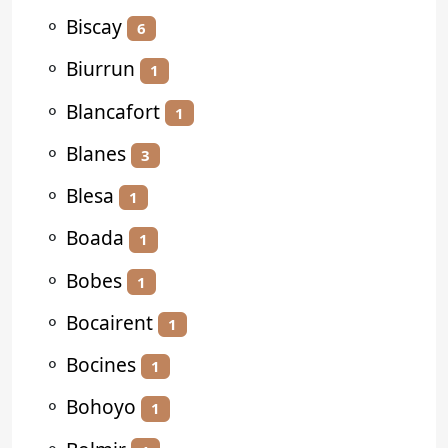
⚬
Biscay
6
⚬
Biurrun
1
⚬
Blancafort
1
⚬
Blanes
3
⚬
Blesa
1
⚬
Boada
1
⚬
Bobes
1
⚬
Bocairent
1
⚬
Bocines
1
⚬
Bohoyo
1