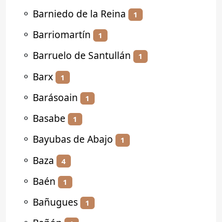
⚬
Barniedo de la Reina
1
⚬
Barriomartín
1
⚬
Barruelo de Santullán
1
⚬
Barx
1
⚬
Barásoain
1
⚬
Basabe
1
⚬
Bayubas de Abajo
1
⚬
Baza
4
⚬
Baén
1
⚬
Bañugues
1