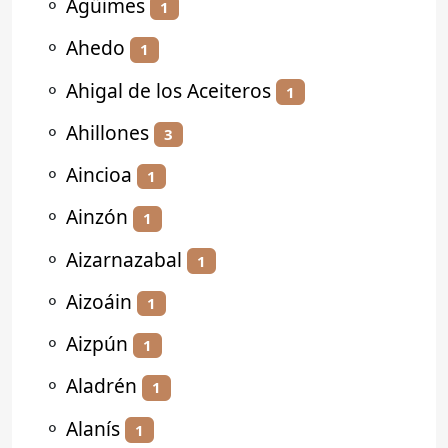
⚬
Agüimes
1
⚬
Ahedo
1
⚬
Ahigal de los Aceiteros
1
⚬
Ahillones
3
⚬
Aincioa
1
⚬
Ainzón
1
⚬
Aizarnazabal
1
⚬
Aizoáin
1
⚬
Aizpún
1
⚬
Aladrén
1
⚬
Alanís
1