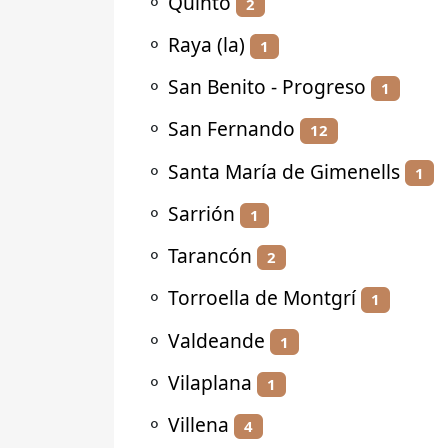
⚬
Quinto
2
⚬
Raya (la)
1
⚬
San Benito - Progreso
1
⚬
San Fernando
12
⚬
Santa María de Gimenells
1
⚬
Sarrión
1
⚬
Tarancón
2
⚬
Torroella de Montgrí
1
⚬
Valdeande
1
⚬
Vilaplana
1
⚬
Villena
4