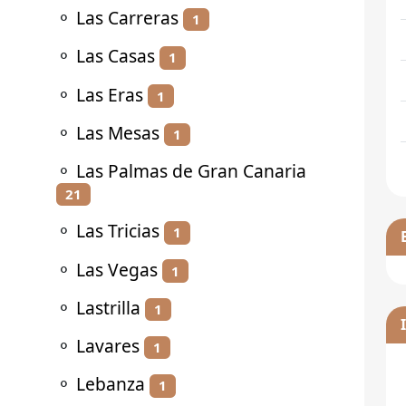
⚬
Las Carreras
1
⚬
Las Casas
1
⚬
Las Eras
1
⚬
Las Mesas
1
⚬
Las Palmas de Gran Canaria
21
⚬
Las Tricias
1
⚬
Las Vegas
1
⚬
Lastrilla
1
⚬
Lavares
1
⚬
Lebanza
1