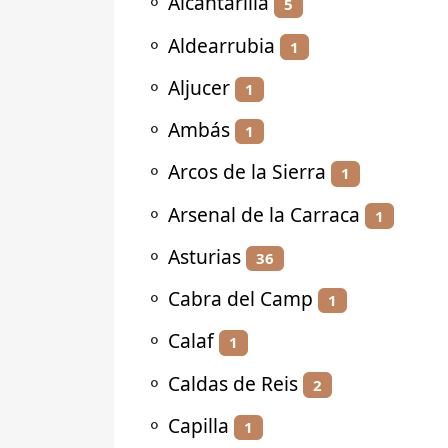
⚬
Alcantarilla
5
⚬
Aldearrubia
1
⚬
Aljucer
1
⚬
Ambás
1
⚬
Arcos de la Sierra
1
⚬
Arsenal de la Carraca
1
⚬
Asturias
36
⚬
Cabra del Camp
1
⚬
Calaf
1
⚬
Caldas de Reis
2
⚬
Capilla
1