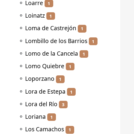
⚬
Loarre
1
⚬
Loinatz
1
⚬
Loma de Castrejón
1
⚬
Lombillo de los Barrios
1
⚬
Lomo de la Cancela
1
⚬
Lomo Quiebre
1
⚬
Loporzano
1
⚬
Lora de Estepa
1
⚬
Lora del Río
3
⚬
Loriana
1
⚬
Los Camachos
1