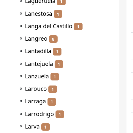
⚬
Lagueruela
1
⚬
Lanestosa
1
⚬
Langa del Castillo
1
⚬
Langreo
8
⚬
Lantadilla
1
⚬
Lantejuela
1
⚬
Lanzuela
1
⚬
Larouco
1
⚬
Larraga
1
⚬
Larrodrigo
1
⚬
Larva
1