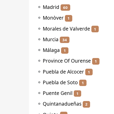
⚬
Madrid
60
⚬
Monòver
1
⚬
Morales de Valverde
1
⚬
Murcia
34
⚬
Málaga
1
⚬
Province Of Ourense
1
⚬
Puebla de Alcocer
1
⚬
Puebla de Soto
1
⚬
Puente Genil
1
⚬
Quintanadueñas
2