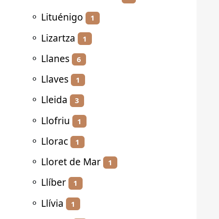
⚬
Lituénigo
1
⚬
Lizartza
1
⚬
Llanes
6
⚬
Llaves
1
⚬
Lleida
3
⚬
Llofriu
1
⚬
Llorac
1
⚬
Lloret de Mar
1
⚬
Llíber
1
⚬
Llívia
1