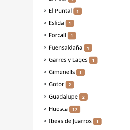
⚬
El Puntal
1
⚬
Eslida
1
⚬
Forcall
1
⚬
Fuensaldaña
1
⚬
Garres y Lages
1
⚬
Gimenells
1
⚬
Gotor
2
⚬
Guadalupe
2
⚬
Huesca
17
⚬
Ibeas de Juarros
1