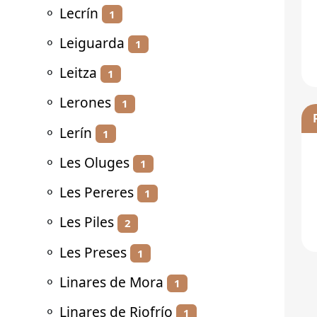
⚬
Lecrín
1
⚬
Leiguarda
1
⚬
Leitza
1
⚬
Lerones
1
⚬
Lerín
1
⚬
Les Oluges
1
⚬
Les Pereres
1
⚬
Les Piles
2
⚬
Les Preses
1
⚬
Linares de Mora
1
⚬
Linares de Riofrío
1