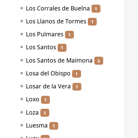
⚬
Los Corrales de Buelna
1
⚬
Los Llanos de Tormes
1
⚬
Los Pulmares
1
⚬
Los Santos
1
⚬
Los Santos de Maimona
3
⚬
Losa del Obispo
1
⚬
Losar de la Vera
1
⚬
Loxo
1
⚬
Loza
1
⚬
Luesma
1