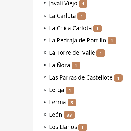
⚬
Javalí Viejo
1
⚬
La Carlota
1
⚬
La Chica Carlota
1
⚬
La Pedraja de Portillo
1
⚬
La Torre del Valle
1
⚬
La Ñora
1
⚬
Las Parras de Castellote
1
⚬
Lerga
1
⚬
Lerma
3
⚬
León
33
⚬
Los Llanos
1