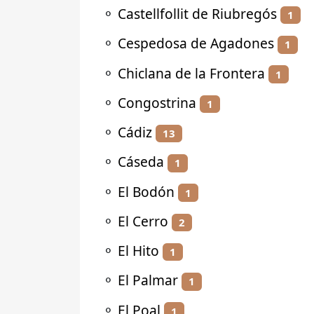
⚬
Castellfollit de Riubregós
1
⚬
Cespedosa de Agadones
1
⚬
Chiclana de la Frontera
1
⚬
Congostrina
1
⚬
Cádiz
13
⚬
Cáseda
1
⚬
El Bodón
1
⚬
El Cerro
2
⚬
El Hito
1
⚬
El Palmar
1
⚬
El Poal
1