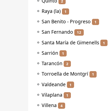
⚬
Quinto
2
⚬
Raya (la)
1
⚬
San Benito - Progreso
1
⚬
San Fernando
12
⚬
Santa María de Gimenells
1
⚬
Sarrión
1
⚬
Tarancón
2
⚬
Torroella de Montgrí
1
⚬
Valdeande
1
⚬
Vilaplana
1
⚬
Villena
4