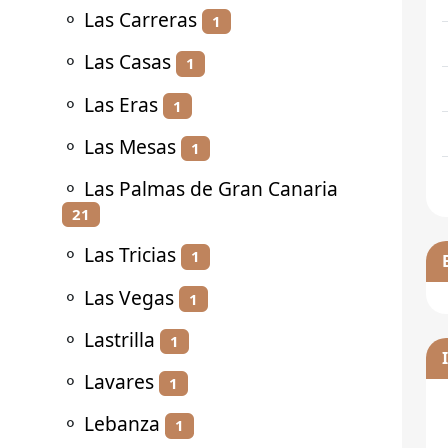
⚬
Las Carreras
1
⚬
Las Casas
1
⚬
Las Eras
1
⚬
Las Mesas
1
⚬
Las Palmas de Gran Canaria
21
⚬
Las Tricias
1
⚬
Las Vegas
1
⚬
Lastrilla
1
⚬
Lavares
1
⚬
Lebanza
1