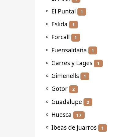
⚬
El Puntal
1
⚬
Eslida
1
⚬
Forcall
1
⚬
Fuensaldaña
1
⚬
Garres y Lages
1
⚬
Gimenells
1
⚬
Gotor
2
⚬
Guadalupe
2
⚬
Huesca
17
⚬
Ibeas de Juarros
1