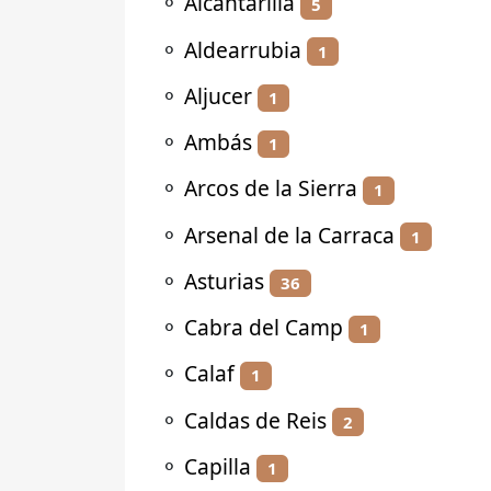
⚬
Alcantarilla
5
⚬
Aldearrubia
1
⚬
Aljucer
1
⚬
Ambás
1
⚬
Arcos de la Sierra
1
⚬
Arsenal de la Carraca
1
⚬
Asturias
36
⚬
Cabra del Camp
1
⚬
Calaf
1
⚬
Caldas de Reis
2
⚬
Capilla
1