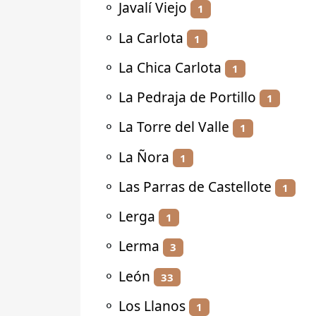
⚬
Javalí Viejo
1
⚬
La Carlota
1
⚬
La Chica Carlota
1
⚬
La Pedraja de Portillo
1
⚬
La Torre del Valle
1
⚬
La Ñora
1
⚬
Las Parras de Castellote
1
⚬
Lerga
1
⚬
Lerma
3
⚬
León
33
⚬
Los Llanos
1