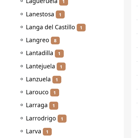
⚬
Lagueruela
1
⚬
Lanestosa
1
⚬
Langa del Castillo
1
⚬
Langreo
8
⚬
Lantadilla
1
⚬
Lantejuela
1
⚬
Lanzuela
1
⚬
Larouco
1
⚬
Larraga
1
⚬
Larrodrigo
1
⚬
Larva
1