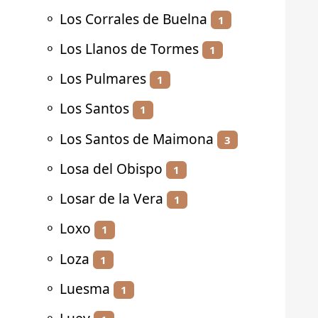
⚬
Los Corrales de Buelna
1
⚬
Los Llanos de Tormes
1
⚬
Los Pulmares
1
⚬
Los Santos
1
⚬
Los Santos de Maimona
3
⚬
Losa del Obispo
1
⚬
Losar de la Vera
1
⚬
Loxo
1
⚬
Loza
1
⚬
Luesma
1