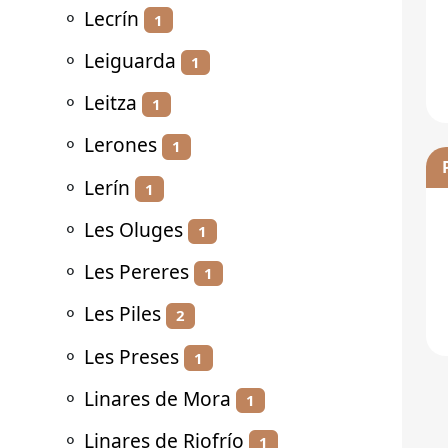
⚬
Lecrín
1
⚬
Leiguarda
1
⚬
Leitza
1
⚬
Lerones
1
⚬
Lerín
1
⚬
Les Oluges
1
⚬
Les Pereres
1
⚬
Les Piles
2
⚬
Les Preses
1
⚬
Linares de Mora
1
⚬
Linares de Riofrío
1