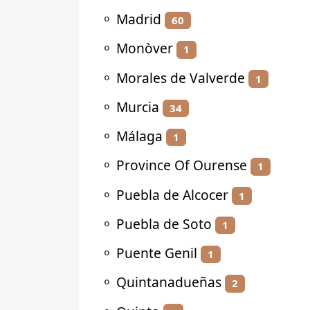
⚬
Madrid
60
⚬
Monòver
1
⚬
Morales de Valverde
1
⚬
Murcia
34
⚬
Málaga
1
⚬
Province Of Ourense
1
⚬
Puebla de Alcocer
1
⚬
Puebla de Soto
1
⚬
Puente Genil
1
⚬
Quintanadueñas
2