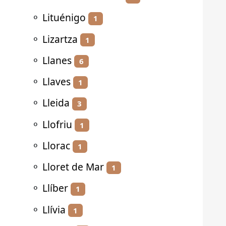
⚬
Lituénigo
1
⚬
Lizartza
1
⚬
Llanes
6
⚬
Llaves
1
⚬
Lleida
3
⚬
Llofriu
1
⚬
Llorac
1
⚬
Lloret de Mar
1
⚬
Llíber
1
⚬
Llívia
1