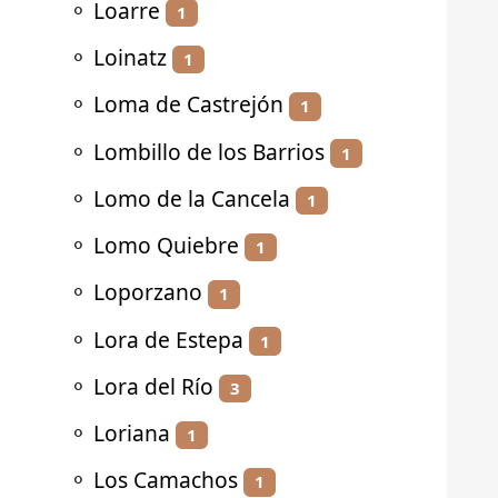
⚬
Loarre
1
⚬
Loinatz
1
⚬
Loma de Castrejón
1
⚬
Lombillo de los Barrios
1
⚬
Lomo de la Cancela
1
⚬
Lomo Quiebre
1
⚬
Loporzano
1
⚬
Lora de Estepa
1
⚬
Lora del Río
3
⚬
Loriana
1
⚬
Los Camachos
1