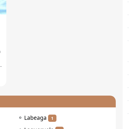
⚬
Labeaga
1