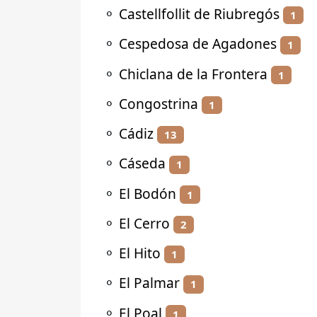
⚬
Castellfollit de Riubregós
1
⚬
Cespedosa de Agadones
1
⚬
Chiclana de la Frontera
1
⚬
Congostrina
1
⚬
Cádiz
13
⚬
Cáseda
1
⚬
El Bodón
1
⚬
El Cerro
2
⚬
El Hito
1
⚬
El Palmar
1
⚬
El Poal
1