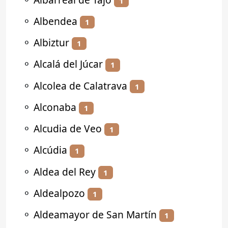
1
⚬
Albendea
1
⚬
Albiztur
1
⚬
Alcalá del Júcar
1
⚬
Alcolea de Calatrava
1
⚬
Alconaba
1
⚬
Alcudia de Veo
1
⚬
Alcúdia
1
⚬
Aldea del Rey
1
⚬
Aldealpozo
1
⚬
Aldeamayor de San Martín
1