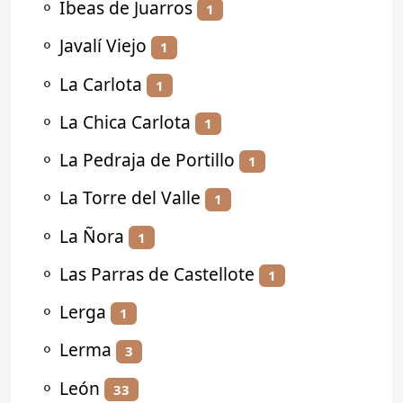
⚬
Ibeas de Juarros
1
⚬
Javalí Viejo
1
⚬
La Carlota
1
⚬
La Chica Carlota
1
⚬
La Pedraja de Portillo
1
⚬
La Torre del Valle
1
⚬
La Ñora
1
⚬
Las Parras de Castellote
1
⚬
Lerga
1
⚬
Lerma
3
⚬
León
33