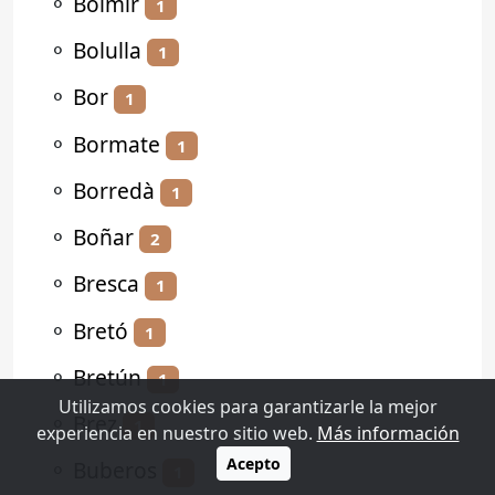
⚬
Bolmir
1
⚬
Bolulla
1
⚬
Bor
1
⚬
Bormate
1
⚬
Borredà
1
⚬
Boñar
2
⚬
Bresca
1
⚬
Bretó
1
⚬
Bretún
1
Utilizamos cookies para garantizarle la mejor
⚬
Brez
1
experiencia en nuestro sitio web.
Más información
Acepto
⚬
Buberos
1