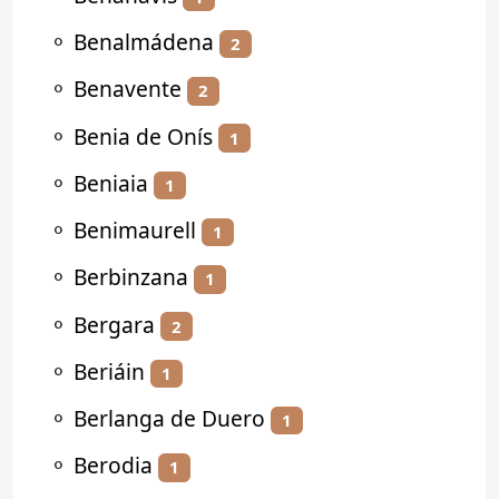
⚬
Benalmádena
2
⚬
Benavente
2
⚬
Benia de Onís
1
⚬
Beniaia
1
⚬
Benimaurell
1
⚬
Berbinzana
1
⚬
Bergara
2
⚬
Beriáin
1
⚬
Berlanga de Duero
1
⚬
Berodia
1