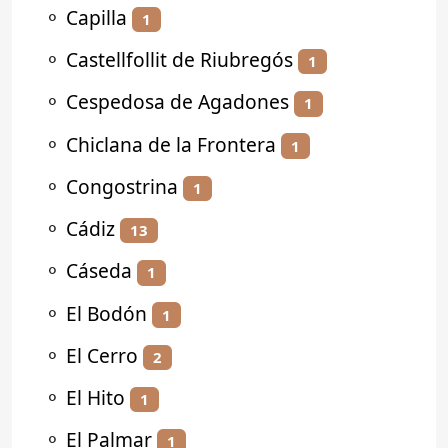
⚬
Capilla
1
⚬
Castellfollit de Riubregós
1
⚬
Cespedosa de Agadones
1
⚬
Chiclana de la Frontera
1
⚬
Congostrina
1
⚬
Cádiz
13
⚬
Cáseda
1
⚬
El Bodón
1
⚬
El Cerro
2
⚬
El Hito
1
⚬
El Palmar
1