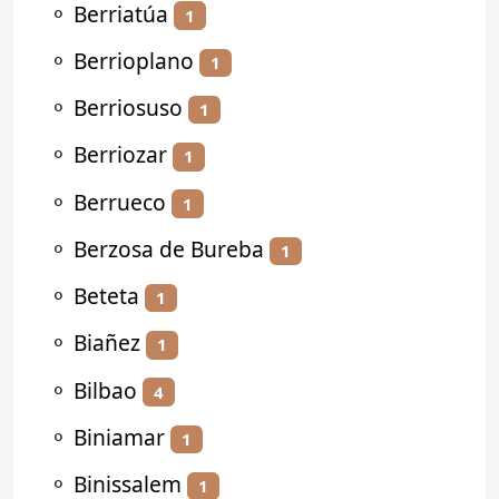
⚬
Berriatúa
1
⚬
Berrioplano
1
⚬
Berriosuso
1
⚬
Berriozar
1
⚬
Berrueco
1
⚬
Berzosa de Bureba
1
⚬
Beteta
1
⚬
Biañez
1
⚬
Bilbao
4
⚬
Biniamar
1
⚬
Binissalem
1