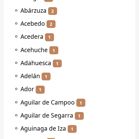
⚬
Abárzuza
2
⚬
Acebedo
2
⚬
Acedera
1
⚬
Acehuche
1
⚬
Adahuesca
1
⚬
Adelán
1
⚬
Ador
1
⚬
Aguilar de Campoo
1
⚬
Aguilar de Segarra
1
⚬
Aguinaga de Iza
1