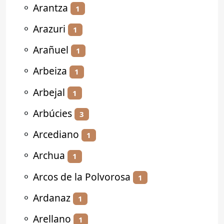
⚬
Arantza
1
⚬
Arazuri
1
⚬
Arañuel
1
⚬
Arbeiza
1
⚬
Arbejal
1
⚬
Arbúcies
3
⚬
Arcediano
1
⚬
Archua
1
⚬
Arcos de la Polvorosa
1
⚬
Ardanaz
1
⚬
Arellano
1