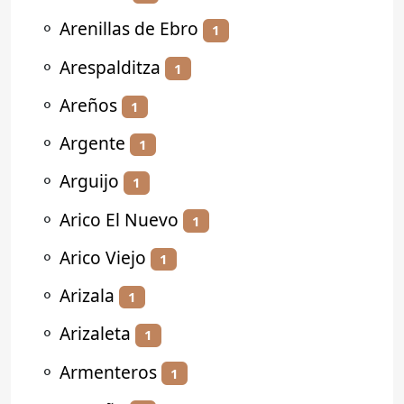
⚬
Arenillas de Ebro
1
⚬
Arespalditza
1
⚬
Areños
1
⚬
Argente
1
⚬
Arguijo
1
⚬
Arico El Nuevo
1
⚬
Arico Viejo
1
⚬
Arizala
1
⚬
Arizaleta
1
⚬
Armenteros
1