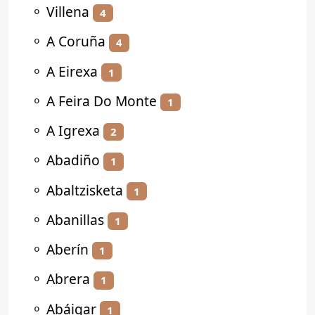
⚬
Villena
4
⚬
A Coruña
4
⚬
A Eirexa
1
⚬
A Feira Do Monte
1
⚬
A Igrexa
2
⚬
Abadiño
1
⚬
Abaltzisketa
1
⚬
Abanillas
1
⚬
Aberín
1
⚬
Abrera
1
⚬
Abáigar
1