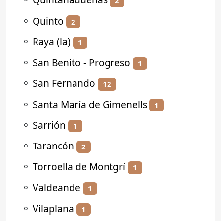
2
⚬
Quinto
2
⚬
Raya (la)
1
⚬
San Benito - Progreso
1
⚬
San Fernando
12
⚬
Santa María de Gimenells
1
⚬
Sarrión
1
⚬
Tarancón
2
⚬
Torroella de Montgrí
1
⚬
Valdeande
1
⚬
Vilaplana
1