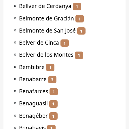
⚬
Bellver de Cerdanya
1
⚬
Belmonte de Gracián
1
⚬
Belmonte de San José
1
⚬
Belver de Cinca
1
⚬
Belver de los Montes
1
⚬
Bembibre
1
⚬
Benabarre
3
⚬
Benafarces
1
⚬
Benaguasil
1
⚬
Benagéber
1
⚬
Benahavís
1