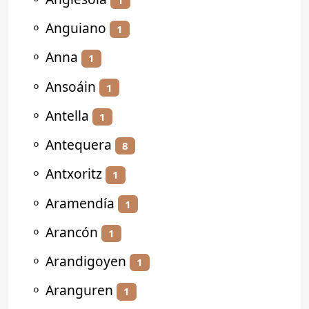
⚬
Anguiano
1
⚬
Anna
1
⚬
Ansoáin
1
⚬
Antella
1
⚬
Antequera
8
⚬
Antxoritz
1
⚬
Aramendía
1
⚬
Arancón
1
⚬
Arandigoyen
1
⚬
Aranguren
1