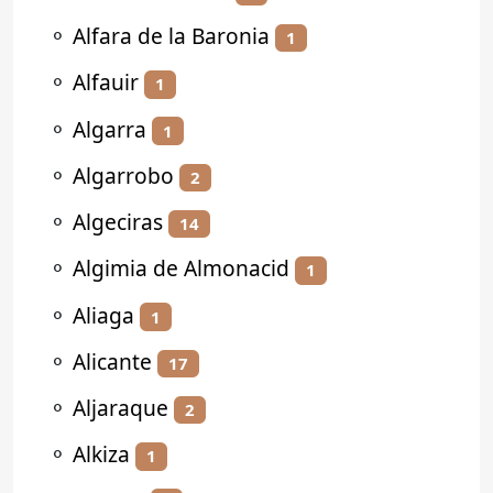
⚬
Alfara de la Baronia
1
⚬
Alfauir
1
⚬
Algarra
1
⚬
Algarrobo
2
⚬
Algeciras
14
⚬
Algimia de Almonacid
1
⚬
Aliaga
1
⚬
Alicante
17
⚬
Aljaraque
2
⚬
Alkiza
1