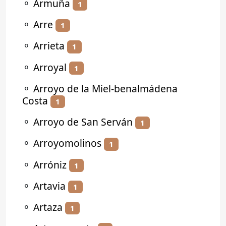
⚬
Armuña
1
⚬
Arre
1
⚬
Arrieta
1
⚬
Arroyal
1
⚬
Arroyo de la Miel-benalmádena
Costa
1
⚬
Arroyo de San Serván
1
⚬
Arroyomolinos
1
⚬
Arróniz
1
⚬
Artavia
1
⚬
Artaza
1