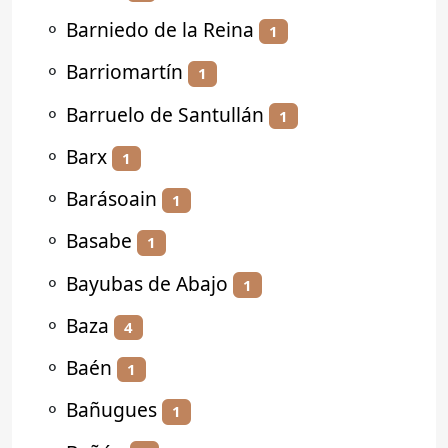
⚬
Barniedo de la Reina
1
⚬
Barriomartín
1
⚬
Barruelo de Santullán
1
⚬
Barx
1
⚬
Barásoain
1
⚬
Basabe
1
⚬
Bayubas de Abajo
1
⚬
Baza
4
⚬
Baén
1
⚬
Bañugues
1