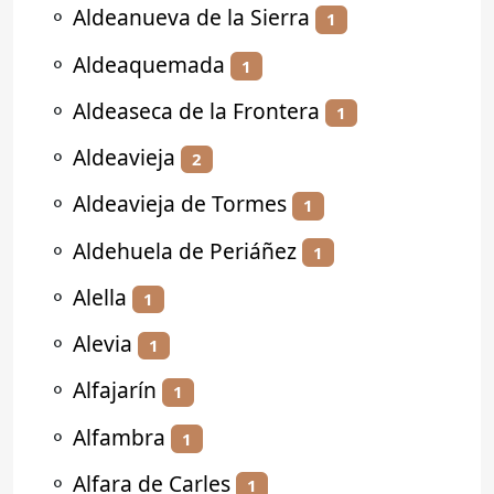
⚬
Aldeanueva de la Sierra
1
⚬
Aldeaquemada
1
⚬
Aldeaseca de la Frontera
1
⚬
Aldeavieja
2
⚬
Aldeavieja de Tormes
1
⚬
Aldehuela de Periáñez
1
⚬
Alella
1
⚬
Alevia
1
⚬
Alfajarín
1
⚬
Alfambra
1
⚬
Alfara de Carles
1