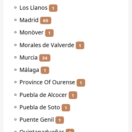
⚬
Los Llanos
1
⚬
Madrid
60
⚬
Monòver
1
⚬
Morales de Valverde
1
⚬
Murcia
34
⚬
Málaga
1
⚬
Province Of Ourense
1
⚬
Puebla de Alcocer
1
⚬
Puebla de Soto
1
⚬
Puente Genil
1
⚬
Quintanadueñas