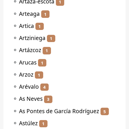
⚬
Artaza-escota
1
⚬
Arteaga
1
⚬
Artica
1
⚬
Artziniega
1
⚬
Artázcoz
1
⚬
Arucas
1
⚬
Arzoz
1
⚬
Arévalo
4
⚬
As Neves
3
⚬
As Pontes de García Rodríguez
5
⚬
Astúlez
1