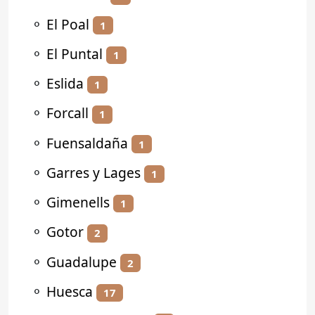
⚬
El Poal
1
⚬
El Puntal
1
⚬
Eslida
1
⚬
Forcall
1
⚬
Fuensaldaña
1
⚬
Garres y Lages
1
⚬
Gimenells
1
⚬
Gotor
2
⚬
Guadalupe
2
⚬
Huesca
17