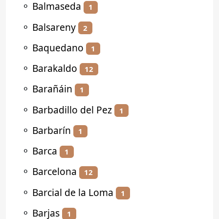
⚬
Balmaseda
1
⚬
Balsareny
2
⚬
Baquedano
1
⚬
Barakaldo
12
⚬
Barañáin
1
⚬
Barbadillo del Pez
1
⚬
Barbarín
1
⚬
Barca
1
⚬
Barcelona
12
⚬
Barcial de la Loma
1
⚬
Barjas
1