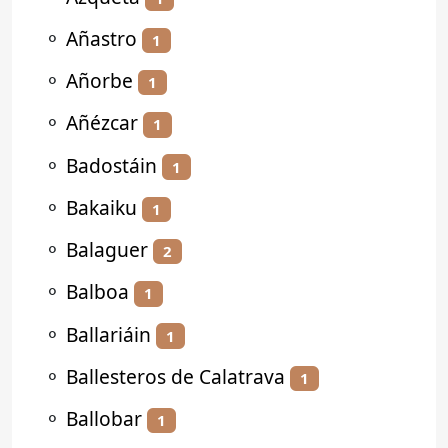
⚬
Añastro
1
⚬
Añorbe
1
⚬
Añézcar
1
⚬
Badostáin
1
⚬
Bakaiku
1
⚬
Balaguer
2
⚬
Balboa
1
⚬
Ballariáin
1
⚬
Ballesteros de Calatrava
1
⚬
Ballobar
1