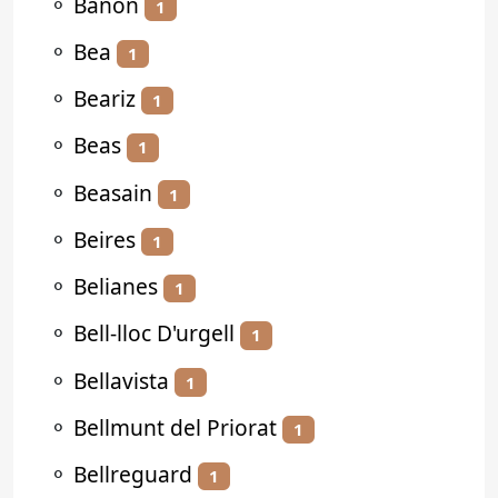
⚬
Bañón
1
⚬
Bea
1
⚬
Beariz
1
⚬
Beas
1
⚬
Beasain
1
⚬
Beires
1
⚬
Belianes
1
⚬
Bell-lloc D'urgell
1
⚬
Bellavista
1
⚬
Bellmunt del Priorat
1
⚬
Bellreguard
1