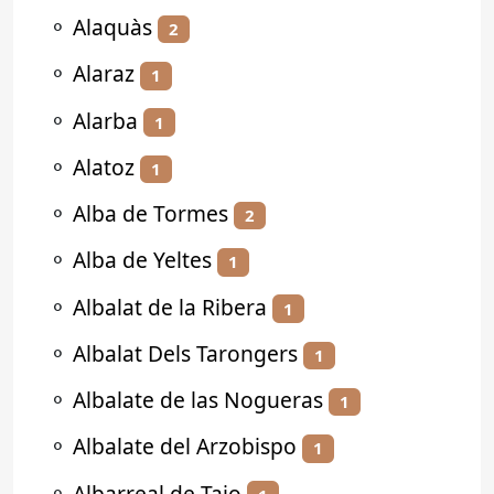
⚬
Alaquàs
2
⚬
Alaraz
1
⚬
Alarba
1
⚬
Alatoz
1
⚬
Alba de Tormes
2
⚬
Alba de Yeltes
1
⚬
Albalat de la Ribera
1
⚬
Albalat Dels Tarongers
1
⚬
Albalate de las Nogueras
1
⚬
Albalate del Arzobispo
1
⚬
Albarreal de Tajo