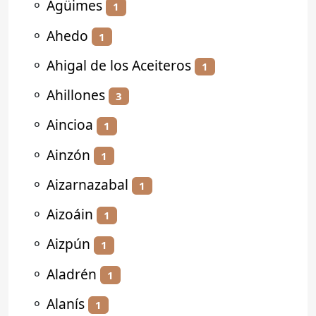
⚬
Agüimes
1
⚬
Ahedo
1
⚬
Ahigal de los Aceiteros
1
⚬
Ahillones
3
⚬
Aincioa
1
⚬
Ainzón
1
⚬
Aizarnazabal
1
⚬
Aizoáin
1
⚬
Aizpún
1
⚬
Aladrén
1
⚬
Alanís
1