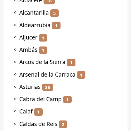
⚬
Albacete
18
⚬
Alcantarilla
5
⚬
Aldearrubia
1
⚬
Aljucer
1
⚬
Ambás
1
⚬
Arcos de la Sierra
1
⚬
Arsenal de la Carraca
1
⚬
Asturias
36
⚬
Cabra del Camp
1
⚬
Calaf
1
⚬
Caldas de Reis
2