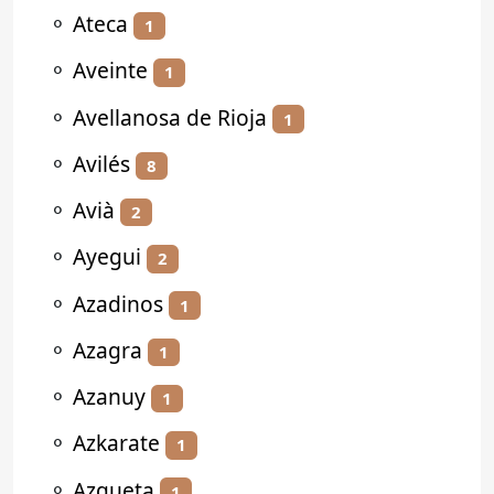
⚬
Ateca
1
⚬
Aveinte
1
⚬
Avellanosa de Rioja
1
⚬
Avilés
8
⚬
Avià
2
⚬
Ayegui
2
⚬
Azadinos
1
⚬
Azagra
1
⚬
Azanuy
1
⚬
Azkarate
1
⚬
Azqueta
1