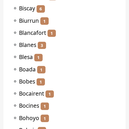
⚬
Biscay
6
⚬
Biurrun
1
⚬
Blancafort
1
⚬
Blanes
3
⚬
Blesa
1
⚬
Boada
1
⚬
Bobes
1
⚬
Bocairent
1
⚬
Bocines
1
⚬
Bohoyo
1