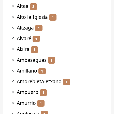
⚬
Altea
3
⚬
Alto la Iglesia
1
⚬
Altzaga
1
⚬
Alvaré
1
⚬
Alzira
1
⚬
Ambasaguas
1
⚬
Amillano
1
⚬
Amorebieta-etxano
1
⚬
Ampuero
1
⚬
Amurrio
1
⚬
Anglesola
1