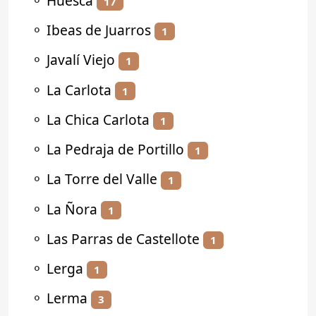
⚬
Huesca
17
⚬
Ibeas de Juarros
1
⚬
Javalí Viejo
1
⚬
La Carlota
1
⚬
La Chica Carlota
1
⚬
La Pedraja de Portillo
1
⚬
La Torre del Valle
1
⚬
La Ñora
1
⚬
Las Parras de Castellote
1
⚬
Lerga
1
⚬
Lerma
3