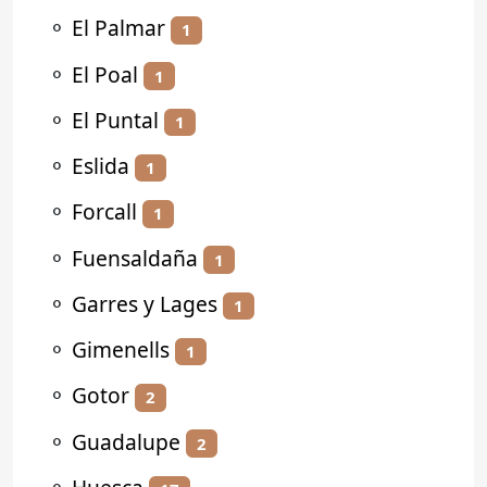
⚬
El Palmar
1
⚬
El Poal
1
⚬
El Puntal
1
⚬
Eslida
1
⚬
Forcall
1
⚬
Fuensaldaña
1
⚬
Garres y Lages
1
⚬
Gimenells
1
⚬
Gotor
2
⚬
Guadalupe
2