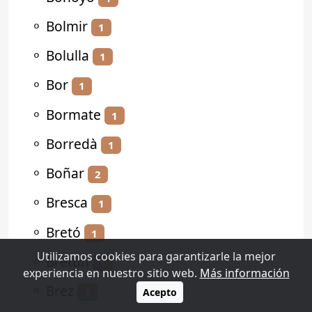
⚬
Bolmir
1
⚬
Bolulla
1
⚬
Bor
1
⚬
Bormate
1
⚬
Borredà
1
⚬
Boñar
2
⚬
Bresca
1
⚬
Bretó
1
Utilizamos cookies para garantizarle la mejor
⚬
Bretún
1
experiencia en nuestro sitio web.
Más información
⚬
Brez
1
Acepto