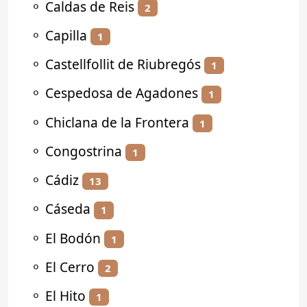
⚬
Caldas de Reis
2
⚬
Capilla
1
⚬
Castellfollit de Riubregós
1
⚬
Cespedosa de Agadones
1
⚬
Chiclana de la Frontera
1
⚬
Congostrina
1
⚬
Cádiz
13
⚬
Cáseda
1
⚬
El Bodón
1
⚬
El Cerro
2
⚬
El Hito
1