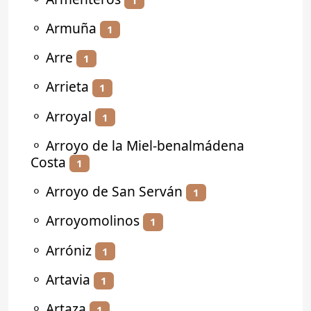
⚬
Armuña
1
⚬
Arre
1
⚬
Arrieta
1
⚬
Arroyal
1
⚬
Arroyo de la Miel-benalmádena
Costa
1
⚬
Arroyo de San Serván
1
⚬
Arroyomolinos
1
⚬
Arróniz
1
⚬
Artavia
1
⚬
Artaza
1