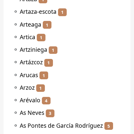
⚬
Artaza-escota
1
⚬
Arteaga
1
⚬
Artica
1
⚬
Artziniega
1
⚬
Artázcoz
1
⚬
Arucas
1
⚬
Arzoz
1
⚬
Arévalo
4
⚬
As Neves
3
⚬
As Pontes de García Rodríguez
5