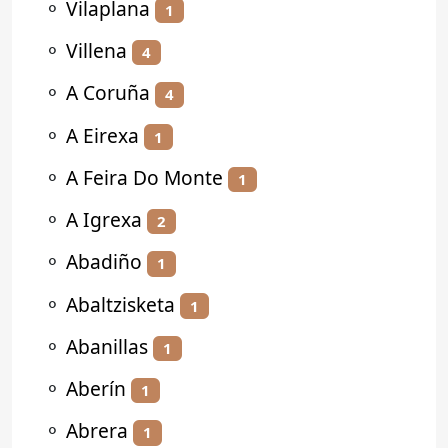
⚬
Vilaplana
1
⚬
Villena
4
⚬
A Coruña
4
⚬
A Eirexa
1
⚬
A Feira Do Monte
1
⚬
A Igrexa
2
⚬
Abadiño
1
⚬
Abaltzisketa
1
⚬
Abanillas
1
⚬
Aberín
1
⚬
Abrera
1