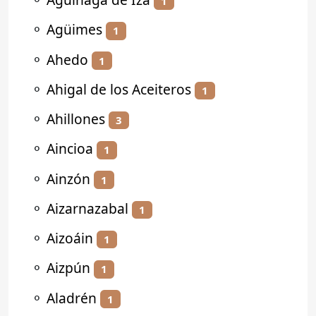
1
⚬
Agüimes
1
⚬
Ahedo
1
⚬
Ahigal de los Aceiteros
1
⚬
Ahillones
3
⚬
Aincioa
1
⚬
Ainzón
1
⚬
Aizarnazabal
1
⚬
Aizoáin
1
⚬
Aizpún
1
⚬
Aladrén
1