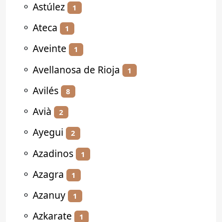
⚬
Astúlez
1
⚬
Ateca
1
⚬
Aveinte
1
⚬
Avellanosa de Rioja
1
⚬
Avilés
8
⚬
Avià
2
⚬
Ayegui
2
⚬
Azadinos
1
⚬
Azagra
1
⚬
Azanuy
1
⚬
Azkarate
1