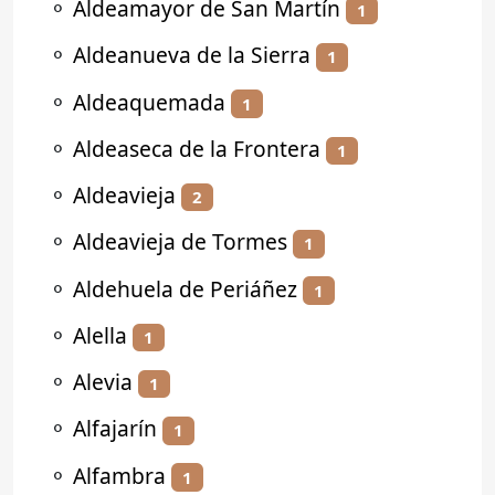
⚬
Aldeamayor de San Martín
1
⚬
Aldeanueva de la Sierra
1
⚬
Aldeaquemada
1
⚬
Aldeaseca de la Frontera
1
⚬
Aldeavieja
2
⚬
Aldeavieja de Tormes
1
⚬
Aldehuela de Periáñez
1
⚬
Alella
1
⚬
Alevia
1
⚬
Alfajarín
1
⚬
Alfambra
1