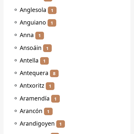
⚬
Anglesola
1
⚬
Anguiano
1
⚬
Anna
1
⚬
Ansoáin
1
⚬
Antella
1
⚬
Antequera
8
⚬
Antxoritz
1
⚬
Aramendía
1
⚬
Arancón
1
⚬
Arandigoyen
1