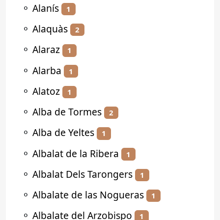
⚬
Alanís
1
⚬
Alaquàs
2
⚬
Alaraz
1
⚬
Alarba
1
⚬
Alatoz
1
⚬
Alba de Tormes
2
⚬
Alba de Yeltes
1
⚬
Albalat de la Ribera
1
⚬
Albalat Dels Tarongers
1
⚬
Albalate de las Nogueras
1
⚬
Albalate del Arzobispo
1