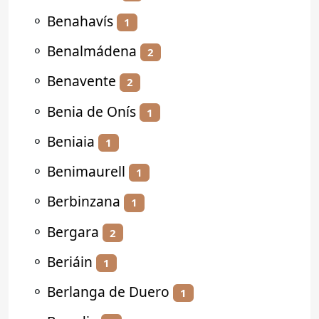
⚬
Benahavís
1
⚬
Benalmádena
2
⚬
Benavente
2
⚬
Benia de Onís
1
⚬
Beniaia
1
⚬
Benimaurell
1
⚬
Berbinzana
1
⚬
Bergara
2
⚬
Beriáin
1
⚬
Berlanga de Duero
1