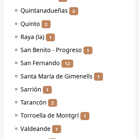
⚬
Quintanadueñas
2
⚬
Quinto
2
⚬
Raya (la)
1
⚬
San Benito - Progreso
1
⚬
San Fernando
12
⚬
Santa María de Gimenells
1
⚬
Sarrión
1
⚬
Tarancón
2
⚬
Torroella de Montgrí
1
⚬
Valdeande
1