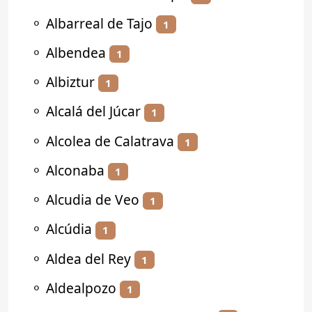
⚬
Albarreal de Tajo
1
⚬
Albendea
1
⚬
Albiztur
1
⚬
Alcalá del Júcar
1
⚬
Alcolea de Calatrava
1
⚬
Alconaba
1
⚬
Alcudia de Veo
1
⚬
Alcúdia
1
⚬
Aldea del Rey
1
⚬
Aldealpozo
1