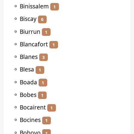
⚬
Binissalem
1
⚬
Biscay
6
⚬
Biurrun
1
⚬
Blancafort
1
⚬
Blanes
3
⚬
Blesa
1
⚬
Boada
1
⚬
Bobes
1
⚬
Bocairent
1
⚬
Bocines
1
⚬
Bohoyo
1