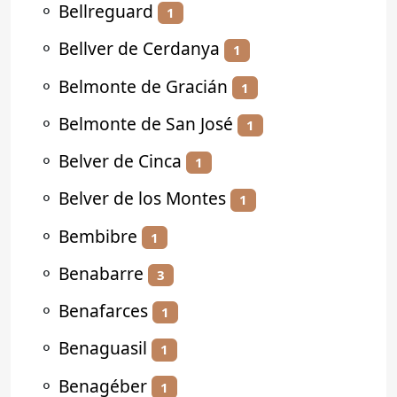
⚬
Bellreguard
1
⚬
Bellver de Cerdanya
1
⚬
Belmonte de Gracián
1
⚬
Belmonte de San José
1
⚬
Belver de Cinca
1
⚬
Belver de los Montes
1
⚬
Bembibre
1
⚬
Benabarre
3
⚬
Benafarces
1
⚬
Benaguasil
1
⚬
Benagéber
1