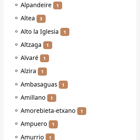
⚬
Alpandeire
1
⚬
Altea
3
⚬
Alto la Iglesia
1
⚬
Altzaga
1
⚬
Alvaré
1
⚬
Alzira
1
⚬
Ambasaguas
1
⚬
Amillano
1
⚬
Amorebieta-etxano
1
⚬
Ampuero
1
⚬
Amurrio
1