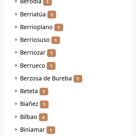
⚬
Berodia
1
⚬
Berriatúa
1
⚬
Berrioplano
1
⚬
Berriosuso
1
⚬
Berriozar
1
⚬
Berrueco
1
⚬
Berzosa de Bureba
1
⚬
Beteta
1
⚬
Biañez
1
⚬
Bilbao
4
⚬
Biniamar
1