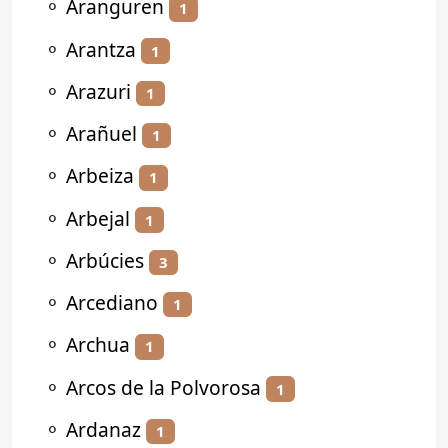
⚬
Aranguren
1
⚬
Arantza
1
⚬
Arazuri
1
⚬
Arañuel
1
⚬
Arbeiza
1
⚬
Arbejal
1
⚬
Arbúcies
3
⚬
Arcediano
1
⚬
Archua
1
⚬
Arcos de la Polvorosa
1
⚬
Ardanaz
1