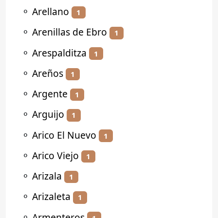
⚬
Arellano
1
⚬
Arenillas de Ebro
1
⚬
Arespalditza
1
⚬
Areños
1
⚬
Argente
1
⚬
Arguijo
1
⚬
Arico El Nuevo
1
⚬
Arico Viejo
1
⚬
Arizala
1
⚬
Arizaleta
1
⚬
Armenteros
1