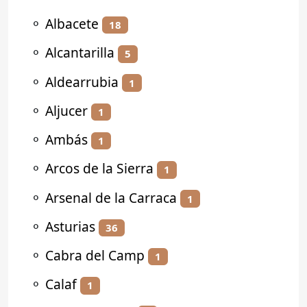
⚬
Albacete
18
⚬
Alcantarilla
5
⚬
Aldearrubia
1
⚬
Aljucer
1
⚬
Ambás
1
⚬
Arcos de la Sierra
1
⚬
Arsenal de la Carraca
1
⚬
Asturias
36
⚬
Cabra del Camp
1
⚬
Calaf
1