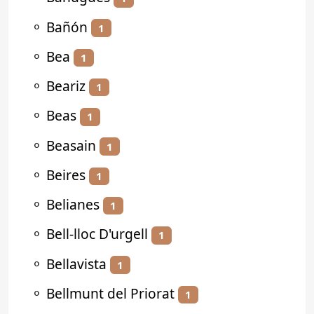
⚬
Bañón
1
⚬
Bea
1
⚬
Beariz
1
⚬
Beas
1
⚬
Beasain
1
⚬
Beires
1
⚬
Belianes
1
⚬
Bell-lloc D'urgell
1
⚬
Bellavista
1
⚬
Bellmunt del Priorat
1