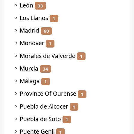
⚬
León
33
⚬
Los Llanos
1
⚬
Madrid
60
⚬
Monòver
1
⚬
Morales de Valverde
1
⚬
Murcia
34
⚬
Málaga
1
⚬
Province Of Ourense
1
⚬
Puebla de Alcocer
1
⚬
Puebla de Soto
1
⚬
Puente Genil
1