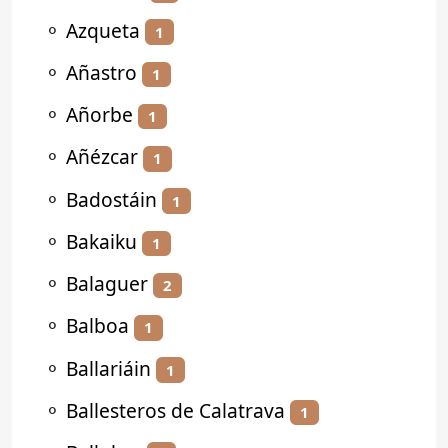
⚬
Azqueta
1
⚬
Añastro
1
⚬
Añorbe
1
⚬
Añézcar
1
⚬
Badostáin
1
⚬
Bakaiku
1
⚬
Balaguer
2
⚬
Balboa
1
⚬
Ballariáin
1
⚬
Ballesteros de Calatrava
1