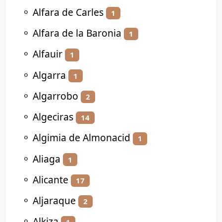
⚬
Alfara de Carles
1
⚬
Alfara de la Baronia
1
⚬
Alfauir
1
⚬
Algarra
1
⚬
Algarrobo
2
⚬
Algeciras
14
⚬
Algimia de Almonacid
1
⚬
Aliaga
1
⚬
Alicante
17
⚬
Aljaraque
2
⚬
Alkiza