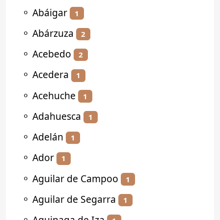
⚬
Abáigar
1
⚬
Abárzuza
2
⚬
Acebedo
2
⚬
Acedera
1
⚬
Acehuche
1
⚬
Adahuesca
1
⚬
Adelán
1
⚬
Ador
1
⚬
Aguilar de Campoo
1
⚬
Aguilar de Segarra
1
⚬
Aguinaga de Iza