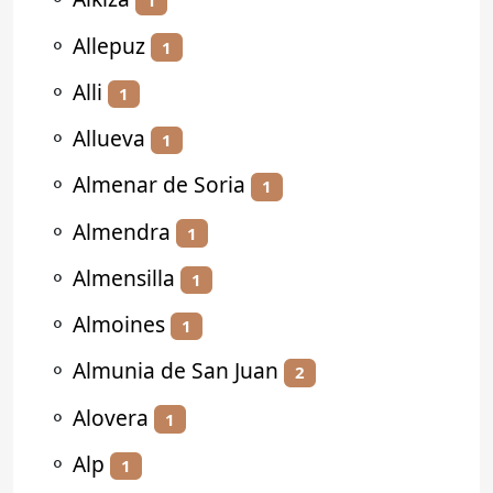
1
⚬
Allepuz
1
⚬
Alli
1
⚬
Allueva
1
⚬
Almenar de Soria
1
⚬
Almendra
1
⚬
Almensilla
1
⚬
Almoines
1
⚬
Almunia de San Juan
2
⚬
Alovera
1
⚬
Alp
1