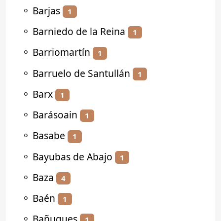
⚬
Barjas
1
⚬
Barniedo de la Reina
1
⚬
Barriomartín
1
⚬
Barruelo de Santullán
1
⚬
Barx
1
⚬
Barásoain
1
⚬
Basabe
1
⚬
Bayubas de Abajo
1
⚬
Baza
4
⚬
Baén
1
⚬
Bañugues
1