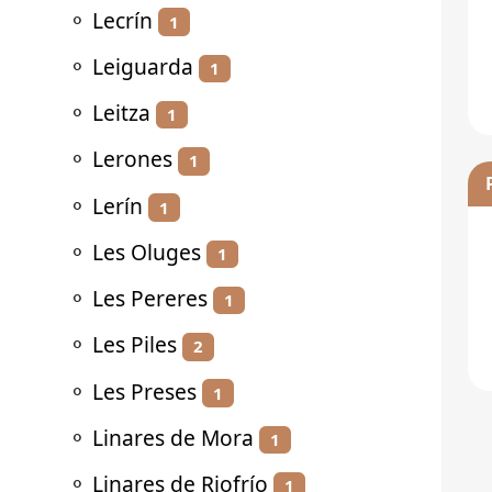
⚬
Lecrín
1
⚬
Leiguarda
1
⚬
Leitza
1
⚬
Lerones
1
⚬
Lerín
1
⚬
Les Oluges
1
⚬
Les Pereres
1
⚬
Les Piles
2
⚬
Les Preses
1
⚬
Linares de Mora
1
⚬
Linares de Riofrío
1