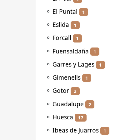
⚬
El Puntal
1
⚬
Eslida
1
⚬
Forcall
1
⚬
Fuensaldaña
1
⚬
Garres y Lages
1
⚬
Gimenells
1
⚬
Gotor
2
⚬
Guadalupe
2
⚬
Huesca
17
⚬
Ibeas de Juarros
1