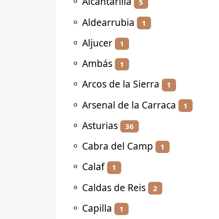
⚬
Alcantarilla
5
⚬
Aldearrubia
1
⚬
Aljucer
1
⚬
Ambás
1
⚬
Arcos de la Sierra
1
⚬
Arsenal de la Carraca
1
⚬
Asturias
36
⚬
Cabra del Camp
1
⚬
Calaf
1
⚬
Caldas de Reis
2
⚬
Capilla
1