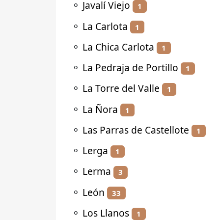
⚬
Javalí Viejo
1
⚬
La Carlota
1
⚬
La Chica Carlota
1
⚬
La Pedraja de Portillo
1
⚬
La Torre del Valle
1
⚬
La Ñora
1
⚬
Las Parras de Castellote
1
⚬
Lerga
1
⚬
Lerma
3
⚬
León
33
⚬
Los Llanos
1