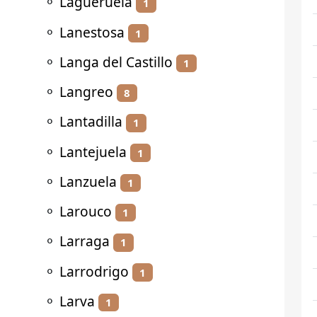
⚬
Lagueruela
1
⚬
Lanestosa
1
⚬
Langa del Castillo
1
⚬
Langreo
8
⚬
Lantadilla
1
⚬
Lantejuela
1
⚬
Lanzuela
1
⚬
Larouco
1
⚬
Larraga
1
⚬
Larrodrigo
1
⚬
Larva
1