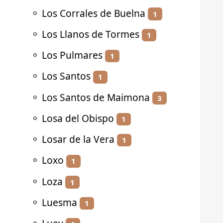
⚬
Los Corrales de Buelna
1
⚬
Los Llanos de Tormes
1
⚬
Los Pulmares
1
⚬
Los Santos
1
⚬
Los Santos de Maimona
3
⚬
Losa del Obispo
1
⚬
Losar de la Vera
1
⚬
Loxo
1
⚬
Loza
1
⚬
Luesma
1