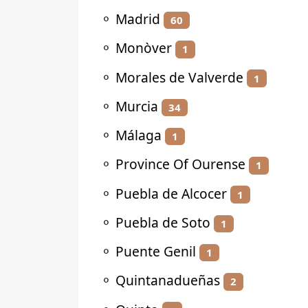
⚬
Madrid
60
⚬
Monòver
1
⚬
Morales de Valverde
1
⚬
Murcia
34
⚬
Málaga
1
⚬
Province Of Ourense
1
⚬
Puebla de Alcocer
1
⚬
Puebla de Soto
1
⚬
Puente Genil
1
⚬
Quintanadueñas
2