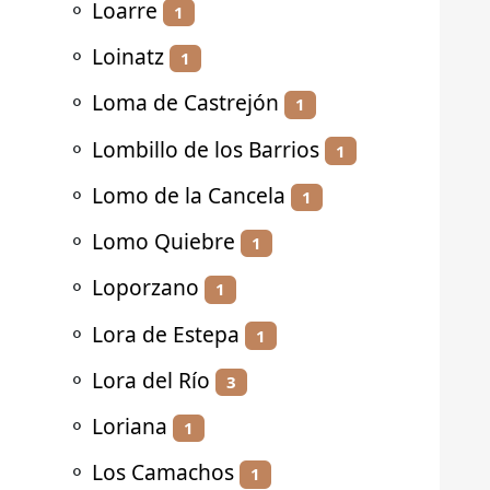
⚬
Loarre
1
⚬
Loinatz
1
⚬
Loma de Castrejón
1
⚬
Lombillo de los Barrios
1
⚬
Lomo de la Cancela
1
⚬
Lomo Quiebre
1
⚬
Loporzano
1
⚬
Lora de Estepa
1
⚬
Lora del Río
3
⚬
Loriana
1
⚬
Los Camachos
1