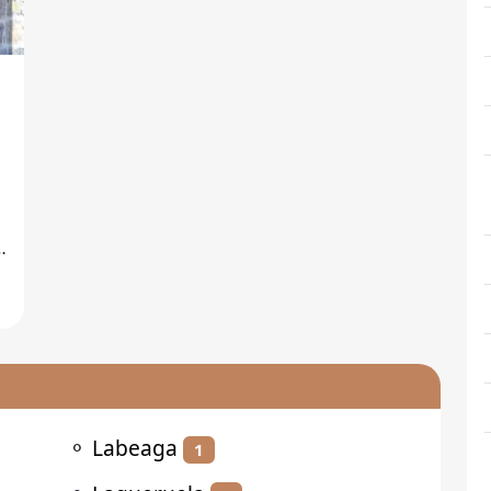
d
⚬
Labeaga
1