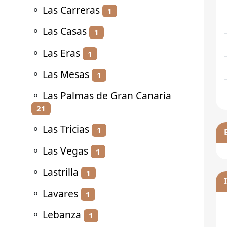
⚬
Las Carreras
1
⚬
Las Casas
1
⚬
Las Eras
1
⚬
Las Mesas
1
⚬
Las Palmas de Gran Canaria
21
⚬
Las Tricias
1
⚬
Las Vegas
1
⚬
Lastrilla
1
⚬
Lavares
1
⚬
Lebanza
1