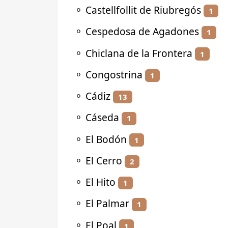
⚬
Castellfollit de Riubregós
1
⚬
Cespedosa de Agadones
1
⚬
Chiclana de la Frontera
1
⚬
Congostrina
1
⚬
Cádiz
13
⚬
Cáseda
1
⚬
El Bodón
1
⚬
El Cerro
2
⚬
El Hito
1
⚬
El Palmar
1
⚬
El Poal
1