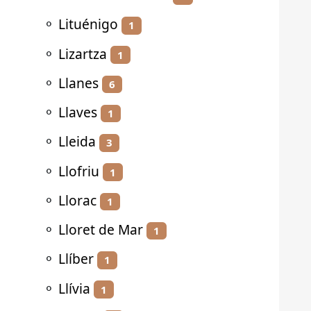
⚬
Lituénigo
1
⚬
Lizartza
1
⚬
Llanes
6
⚬
Llaves
1
⚬
Lleida
3
⚬
Llofriu
1
⚬
Llorac
1
⚬
Lloret de Mar
1
⚬
Llíber
1
⚬
Llívia
1