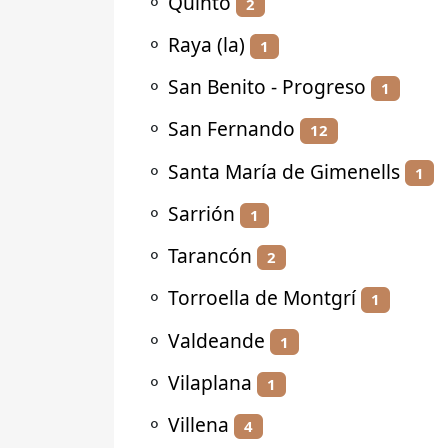
⚬
Quinto
2
⚬
Raya (la)
1
⚬
San Benito - Progreso
1
⚬
San Fernando
12
⚬
Santa María de Gimenells
1
⚬
Sarrión
1
⚬
Tarancón
2
⚬
Torroella de Montgrí
1
⚬
Valdeande
1
⚬
Vilaplana
1
⚬
Villena
4