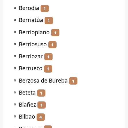
⚬
Berodia
1
⚬
Berriatúa
1
⚬
Berrioplano
1
⚬
Berriosuso
1
⚬
Berriozar
1
⚬
Berrueco
1
⚬
Berzosa de Bureba
1
⚬
Beteta
1
⚬
Biañez
1
⚬
Bilbao
4