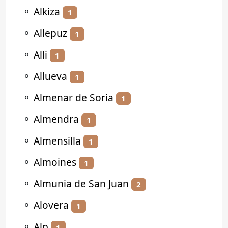
⚬
Alkiza
1
⚬
Allepuz
1
⚬
Alli
1
⚬
Allueva
1
⚬
Almenar de Soria
1
⚬
Almendra
1
⚬
Almensilla
1
⚬
Almoines
1
⚬
Almunia de San Juan
2
⚬
Alovera
1
⚬
Alp
1