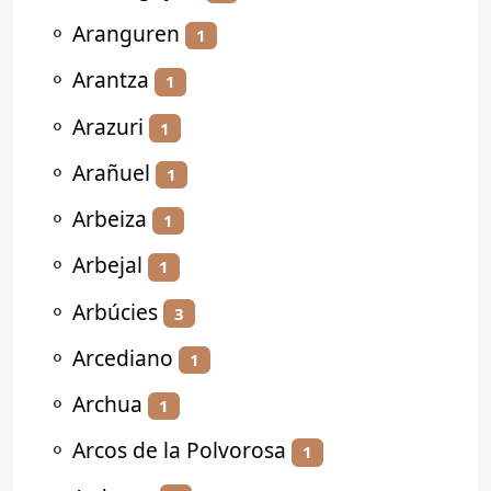
⚬
Aranguren
1
⚬
Arantza
1
⚬
Arazuri
1
⚬
Arañuel
1
⚬
Arbeiza
1
⚬
Arbejal
1
⚬
Arbúcies
3
⚬
Arcediano
1
⚬
Archua
1
⚬
Arcos de la Polvorosa
1