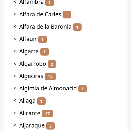
⚬
Alfambra
1
⚬
Alfara de Carles
1
⚬
Alfara de la Baronia
1
⚬
Alfauir
1
⚬
Algarra
1
⚬
Algarrobo
2
⚬
Algeciras
14
⚬
Algimia de Almonacid
1
⚬
Aliaga
1
⚬
Alicante
17
⚬
Aljaraque
2