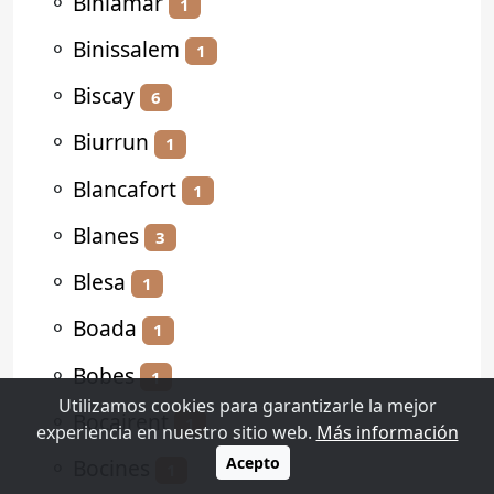
⚬
Biniamar
1
⚬
Binissalem
1
⚬
Biscay
6
⚬
Biurrun
1
⚬
Blancafort
1
⚬
Blanes
3
⚬
Blesa
1
⚬
Boada
1
⚬
Bobes
1
Utilizamos cookies para garantizarle la mejor
⚬
Bocairent
1
experiencia en nuestro sitio web.
Más información
Acepto
⚬
Bocines
1