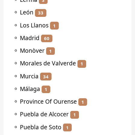
3
⚬
León
33
⚬
Los Llanos
1
⚬
Madrid
60
⚬
Monòver
1
⚬
Morales de Valverde
1
⚬
Murcia
34
⚬
Málaga
1
⚬
Province Of Ourense
1
⚬
Puebla de Alcocer
1
⚬
Puebla de Soto
1