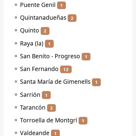
⚬
Puente Genil
1
⚬
Quintanadueñas
2
⚬
Quinto
2
⚬
Raya (la)
1
⚬
San Benito - Progreso
1
⚬
San Fernando
12
⚬
Santa María de Gimenells
1
⚬
Sarrión
1
⚬
Tarancón
2
⚬
Torroella de Montgrí
1
⚬
Valdeande
1