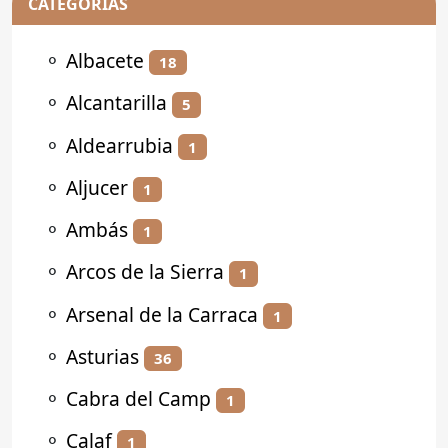
CATEGORÍAS
⚬
Albacete
18
⚬
Alcantarilla
5
⚬
Aldearrubia
1
⚬
Aljucer
1
⚬
Ambás
1
⚬
Arcos de la Sierra
1
⚬
Arsenal de la Carraca
1
⚬
Asturias
36
⚬
Cabra del Camp
1
⚬
Calaf
1