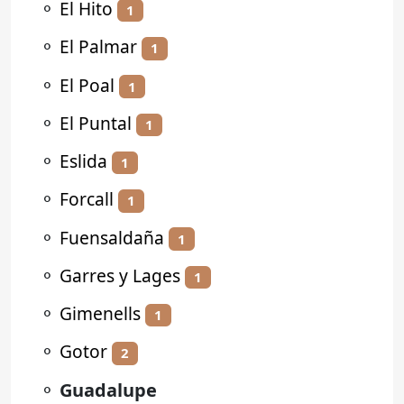
⚬
El Hito
1
⚬
El Palmar
1
⚬
El Poal
1
⚬
El Puntal
1
⚬
Eslida
1
⚬
Forcall
1
⚬
Fuensaldaña
1
⚬
Garres y Lages
1
⚬
Gimenells
1
⚬
Gotor
2
⚬
Guadalupe