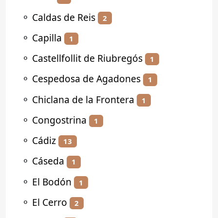
⚬
Caldas de Reis
2
⚬
Capilla
1
⚬
Castellfollit de Riubregós
1
⚬
Cespedosa de Agadones
1
⚬
Chiclana de la Frontera
1
⚬
Congostrina
1
⚬
Cádiz
13
⚬
Cáseda
1
⚬
El Bodón
1
⚬
El Cerro
2