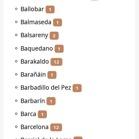
⚬
Ballobar
1
⚬
Balmaseda
1
⚬
Balsareny
2
⚬
Baquedano
1
⚬
Barakaldo
12
⚬
Barañáin
1
⚬
Barbadillo del Pez
1
⚬
Barbarín
1
⚬
Barca
1
⚬
Barcelona
12