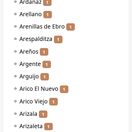
⚬
Ardanaz
1
⚬
Arellano
1
⚬
Arenillas de Ebro
1
⚬
Arespalditza
1
⚬
Areños
1
⚬
Argente
1
⚬
Arguijo
1
⚬
Arico El Nuevo
1
⚬
Arico Viejo
1
⚬
Arizala
1
⚬
Arizaleta
1