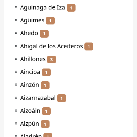
⚬
Aguinaga de Iza
1
⚬
Agüimes
1
⚬
Ahedo
1
⚬
Ahigal de los Aceiteros
1
⚬
Ahillones
3
⚬
Aincioa
1
⚬
Ainzón
1
⚬
Aizarnazabal
1
⚬
Aizoáin
1
⚬
Aizpún
1
⚬
Aladrén
1