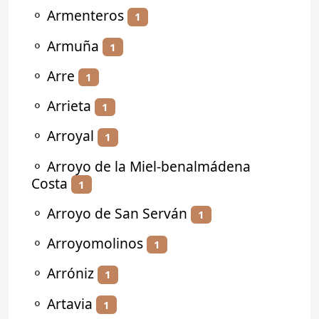
⚬
Armenteros
1
⚬
Armuña
1
⚬
Arre
1
⚬
Arrieta
1
⚬
Arroyal
1
⚬
Arroyo de la Miel-benalmádena
Costa
1
⚬
Arroyo de San Serván
1
⚬
Arroyomolinos
1
⚬
Arróniz
1
⚬
Artavia
1