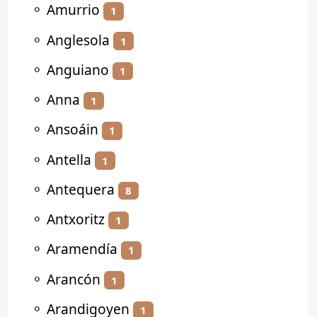
⚬
Amurrio
1
⚬
Anglesola
1
⚬
Anguiano
1
⚬
Anna
1
⚬
Ansoáin
1
⚬
Antella
1
⚬
Antequera
8
⚬
Antxoritz
1
⚬
Aramendía
1
⚬
Arancón
1
⚬
Arandigoyen
1