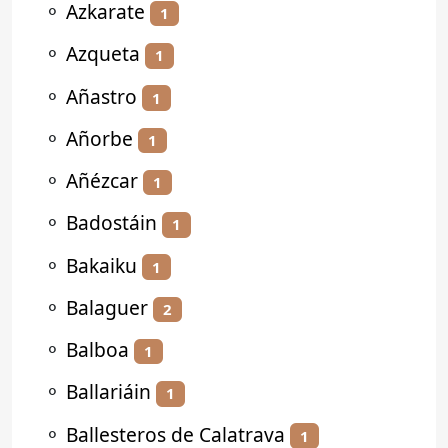
⚬
Azkarate
1
⚬
Azqueta
1
⚬
Añastro
1
⚬
Añorbe
1
⚬
Añézcar
1
⚬
Badostáin
1
⚬
Bakaiku
1
⚬
Balaguer
2
⚬
Balboa
1
⚬
Ballariáin
1
⚬
Ballesteros de Calatrava
1