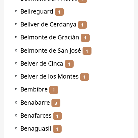
⚬
Bellreguard
1
⚬
Bellver de Cerdanya
1
⚬
Belmonte de Gracián
1
⚬
Belmonte de San José
1
⚬
Belver de Cinca
1
⚬
Belver de los Montes
1
⚬
Bembibre
1
⚬
Benabarre
3
⚬
Benafarces
1
⚬
Benaguasil
1