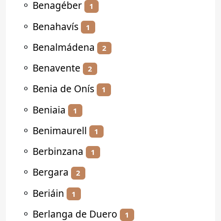
⚬
Benagéber
1
⚬
Benahavís
1
⚬
Benalmádena
2
⚬
Benavente
2
⚬
Benia de Onís
1
⚬
Beniaia
1
⚬
Benimaurell
1
⚬
Berbinzana
1
⚬
Bergara
2
⚬
Beriáin
1
⚬
Berlanga de Duero
1