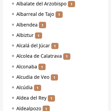
⚬
Albalate del Arzobispo
1
⚬
Albarreal de Tajo
1
⚬
Albendea
1
⚬
Albiztur
1
⚬
Alcalá del Júcar
1
⚬
Alcolea de Calatrava
1
⚬
Alconaba
1
⚬
Alcudia de Veo
1
⚬
Alcúdia
1
⚬
Aldea del Rey
1
⚬
Aldealpozo
1