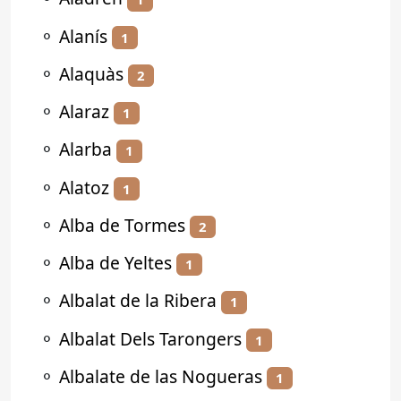
⚬
Alanís
1
⚬
Alaquàs
2
⚬
Alaraz
1
⚬
Alarba
1
⚬
Alatoz
1
⚬
Alba de Tormes
2
⚬
Alba de Yeltes
1
⚬
Albalat de la Ribera
1
⚬
Albalat Dels Tarongers
1
⚬
Albalate de las Nogueras
1