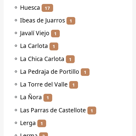
⚬
Huesca
17
⚬
Ibeas de Juarros
1
⚬
Javalí Viejo
1
⚬
La Carlota
1
⚬
La Chica Carlota
1
⚬
La Pedraja de Portillo
1
⚬
La Torre del Valle
1
⚬
La Ñora
1
⚬
Las Parras de Castellote
1
⚬
Lerga
1
⚬
Lerma