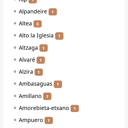
⚬
Alpandeire
1
⚬
Altea
3
⚬
Alto la Iglesia
1
⚬
Altzaga
1
⚬
Alvaré
1
⚬
Alzira
1
⚬
Ambasaguas
1
⚬
Amillano
1
⚬
Amorebieta-etxano
1
⚬
Ampuero
1