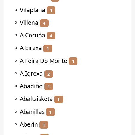
⚬
Vilaplana
1
⚬
Villena
4
⚬
A Coruña
4
⚬
A Eirexa
1
⚬
A Feira Do Monte
1
⚬
A Igrexa
2
⚬
Abadiño
1
⚬
Abaltzisketa
1
⚬
Abanillas
1
⚬
Aberín
1