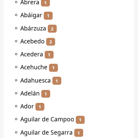
⚬
Abrera
1
⚬
Abáigar
1
⚬
Abárzuza
2
⚬
Acebedo
2
⚬
Acedera
1
⚬
Acehuche
1
⚬
Adahuesca
1
⚬
Adelán
1
⚬
Ador
1
⚬
Aguilar de Campoo
1
⚬
Aguilar de Segarra
1