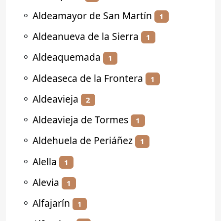
⚬
Aldeamayor de San Martín
1
⚬
Aldeanueva de la Sierra
1
⚬
Aldeaquemada
1
⚬
Aldeaseca de la Frontera
1
⚬
Aldeavieja
2
⚬
Aldeavieja de Tormes
1
⚬
Aldehuela de Periáñez
1
⚬
Alella
1
⚬
Alevia
1
⚬
Alfajarín
1