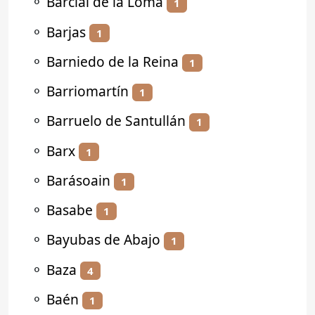
⚬
Barcial de la Loma
1
⚬
Barjas
1
⚬
Barniedo de la Reina
1
⚬
Barriomartín
1
⚬
Barruelo de Santullán
1
⚬
Barx
1
⚬
Barásoain
1
⚬
Basabe
1
⚬
Bayubas de Abajo
1
⚬
Baza
4
⚬
Baén
1