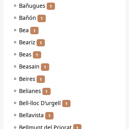
⚬
Bañugues
1
⚬
Bañón
1
⚬
Bea
1
⚬
Beariz
1
⚬
Beas
1
⚬
Beasain
1
⚬
Beires
1
⚬
Belianes
1
⚬
Bell-lloc D'urgell
1
⚬
Bellavista
1
⚬
Bellmunt del Priorat
1