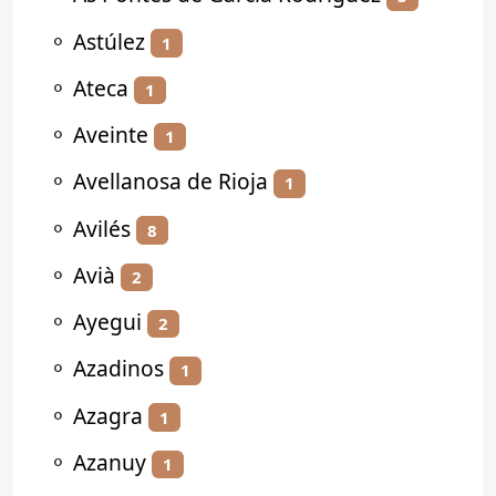
⚬
Astúlez
1
⚬
Ateca
1
⚬
Aveinte
1
⚬
Avellanosa de Rioja
1
⚬
Avilés
8
⚬
Avià
2
⚬
Ayegui
2
⚬
Azadinos
1
⚬
Azagra
1
⚬
Azanuy
1