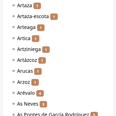
⚬
Artaza
1
⚬
Artaza-escota
1
⚬
Arteaga
1
⚬
Artica
1
⚬
Artziniega
1
⚬
Artázcoz
1
⚬
Arucas
1
⚬
Arzoz
1
⚬
Arévalo
4
⚬
As Neves
3
⚬
As Pontes de García Rodríguez
5