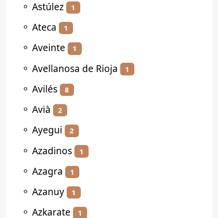
⚬
Astúlez
1
⚬
Ateca
1
⚬
Aveinte
1
⚬
Avellanosa de Rioja
1
⚬
Avilés
8
⚬
Avià
2
⚬
Ayegui
2
⚬
Azadinos
1
⚬
Azagra
1
⚬
Azanuy
1
⚬
Azkarate
1