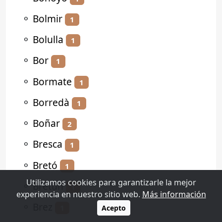
⚬
Bolmir
1
⚬
Bolulla
1
⚬
Bor
1
⚬
Bormate
1
⚬
Borredà
1
⚬
Boñar
2
⚬
Bresca
1
⚬
Bretó
1
Utilizamos cookies para garantizarle la mejor
⚬
Bretún
1
experiencia en nuestro sitio web.
Más información
⚬
Brez
1
Acepto