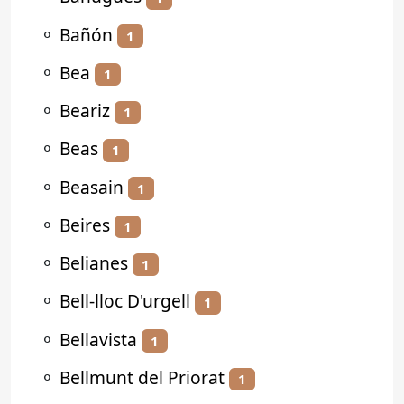
⚬
Bañón
1
⚬
Bea
1
⚬
Beariz
1
⚬
Beas
1
⚬
Beasain
1
⚬
Beires
1
⚬
Belianes
1
⚬
Bell-lloc D'urgell
1
⚬
Bellavista
1
⚬
Bellmunt del Priorat
1