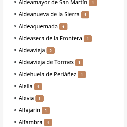
⚬
Aldeamayor de San Martín
1
⚬
Aldeanueva de la Sierra
1
⚬
Aldeaquemada
1
⚬
Aldeaseca de la Frontera
1
⚬
Aldeavieja
2
⚬
Aldeavieja de Tormes
1
⚬
Aldehuela de Periáñez
1
⚬
Alella
1
⚬
Alevia
1
⚬
Alfajarín
1
⚬
Alfambra
1