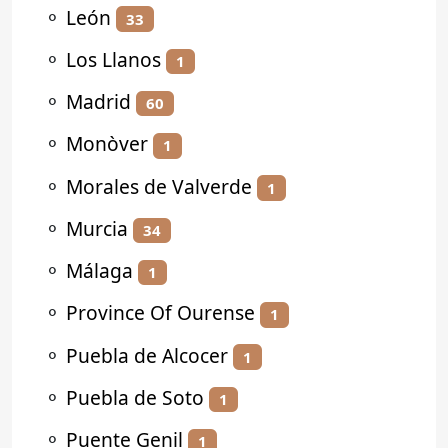
⚬
León
33
⚬
Los Llanos
1
⚬
Madrid
60
⚬
Monòver
1
⚬
Morales de Valverde
1
⚬
Murcia
34
⚬
Málaga
1
⚬
Province Of Ourense
1
⚬
Puebla de Alcocer
1
⚬
Puebla de Soto
1
⚬
Puente Genil
1