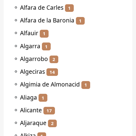
⚬
Alfara de Carles
1
⚬
Alfara de la Baronia
1
⚬
Alfauir
1
⚬
Algarra
1
⚬
Algarrobo
2
⚬
Algeciras
14
⚬
Algimia de Almonacid
1
⚬
Aliaga
1
⚬
Alicante
17
⚬
Aljaraque
2
⚬
Alkiza