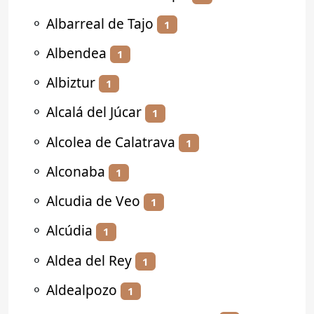
⚬
Albarreal de Tajo
1
⚬
Albendea
1
⚬
Albiztur
1
⚬
Alcalá del Júcar
1
⚬
Alcolea de Calatrava
1
⚬
Alconaba
1
⚬
Alcudia de Veo
1
⚬
Alcúdia
1
⚬
Aldea del Rey
1
⚬
Aldealpozo
1