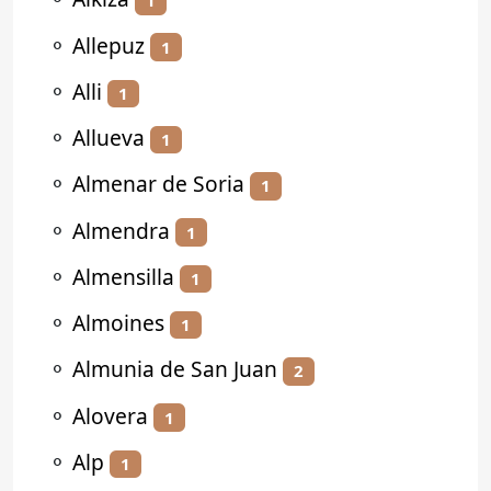
1
⚬
Allepuz
1
⚬
Alli
1
⚬
Allueva
1
⚬
Almenar de Soria
1
⚬
Almendra
1
⚬
Almensilla
1
⚬
Almoines
1
⚬
Almunia de San Juan
2
⚬
Alovera
1
⚬
Alp
1