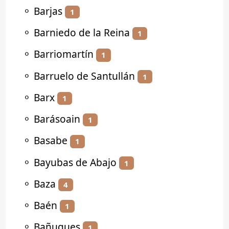
⚬
Barjas
1
⚬
Barniedo de la Reina
1
⚬
Barriomartín
1
⚬
Barruelo de Santullán
1
⚬
Barx
1
⚬
Barásoain
1
⚬
Basabe
1
⚬
Bayubas de Abajo
1
⚬
Baza
4
⚬
Baén
1
⚬
Bañugues
1