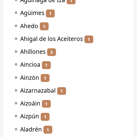
1
⚬
Agüimes
1
⚬
Ahedo
1
⚬
Ahigal de los Aceiteros
1
⚬
Ahillones
3
⚬
Aincioa
1
⚬
Ainzón
1
⚬
Aizarnazabal
1
⚬
Aizoáin
1
⚬
Aizpún
1
⚬
Aladrén
1