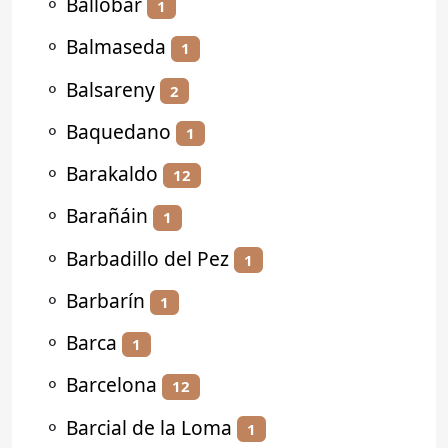
⚬
Ballobar
1
⚬
Balmaseda
1
⚬
Balsareny
2
⚬
Baquedano
1
⚬
Barakaldo
12
⚬
Barañáin
1
⚬
Barbadillo del Pez
1
⚬
Barbarín
1
⚬
Barca
1
⚬
Barcelona
12
⚬
Barcial de la Loma
1