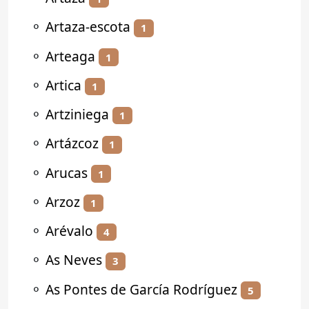
⚬
Artaza-escota
1
⚬
Arteaga
1
⚬
Artica
1
⚬
Artziniega
1
⚬
Artázcoz
1
⚬
Arucas
1
⚬
Arzoz
1
⚬
Arévalo
4
⚬
As Neves
3
⚬
As Pontes de García Rodríguez
5