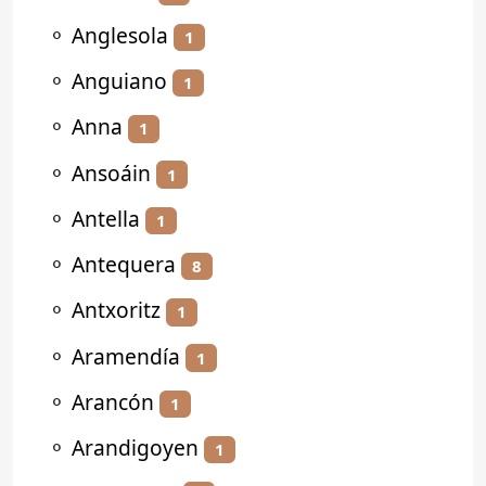
⚬
Anglesola
1
⚬
Anguiano
1
⚬
Anna
1
⚬
Ansoáin
1
⚬
Antella
1
⚬
Antequera
8
⚬
Antxoritz
1
⚬
Aramendía
1
⚬
Arancón
1
⚬
Arandigoyen
1