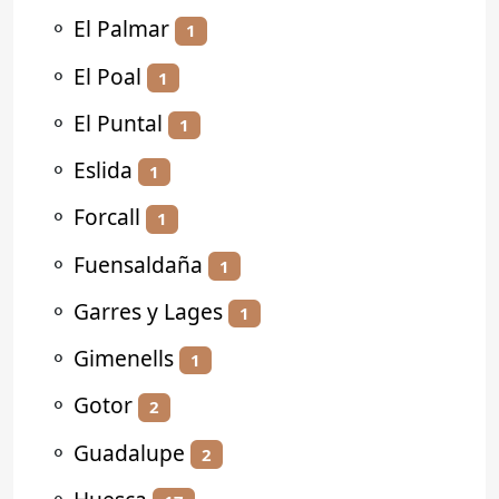
⚬
El Palmar
1
⚬
El Poal
1
⚬
El Puntal
1
⚬
Eslida
1
⚬
Forcall
1
⚬
Fuensaldaña
1
⚬
Garres y Lages
1
⚬
Gimenells
1
⚬
Gotor
2
⚬
Guadalupe
2