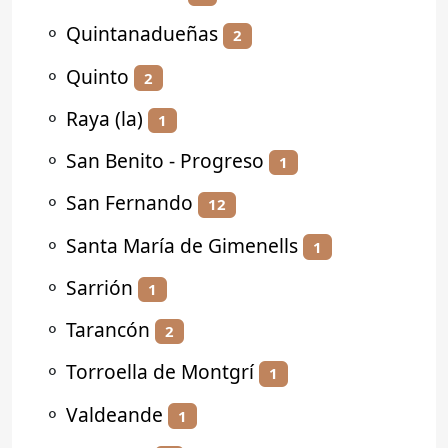
⚬
Quintanadueñas
2
⚬
Quinto
2
⚬
Raya (la)
1
⚬
San Benito - Progreso
1
⚬
San Fernando
12
⚬
Santa María de Gimenells
1
⚬
Sarrión
1
⚬
Tarancón
2
⚬
Torroella de Montgrí
1
⚬
Valdeande
1