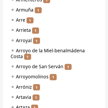
⚬
Armuña
1
⚬
Arre
1
⚬
Arrieta
1
⚬
Arroyal
1
⚬
Arroyo de la Miel-benalmádena
Costa
1
⚬
Arroyo de San Serván
1
⚬
Arroyomolinos
1
⚬
Arróniz
1
⚬
Artavia
1
⚬
Artaza
1