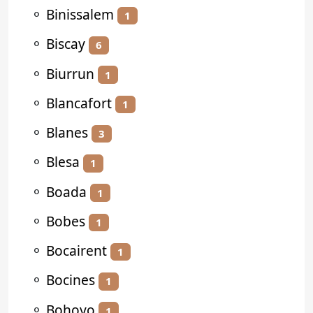
⚬
Binissalem
1
⚬
Biscay
6
⚬
Biurrun
1
⚬
Blancafort
1
⚬
Blanes
3
⚬
Blesa
1
⚬
Boada
1
⚬
Bobes
1
⚬
Bocairent
1
⚬
Bocines
1
⚬
Bohoyo
1