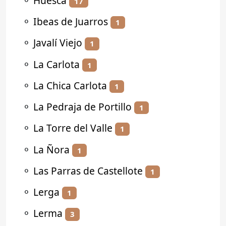
⚬
Huesca
17
⚬
Ibeas de Juarros
1
⚬
Javalí Viejo
1
⚬
La Carlota
1
⚬
La Chica Carlota
1
⚬
La Pedraja de Portillo
1
⚬
La Torre del Valle
1
⚬
La Ñora
1
⚬
Las Parras de Castellote
1
⚬
Lerga
1
⚬
Lerma
3