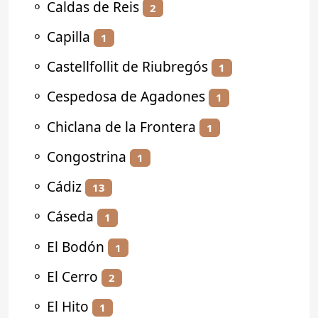
⚬
Caldas de Reis
2
⚬
Capilla
1
⚬
Castellfollit de Riubregós
1
⚬
Cespedosa de Agadones
1
⚬
Chiclana de la Frontera
1
⚬
Congostrina
1
⚬
Cádiz
13
⚬
Cáseda
1
⚬
El Bodón
1
⚬
El Cerro
2
⚬
El Hito
1