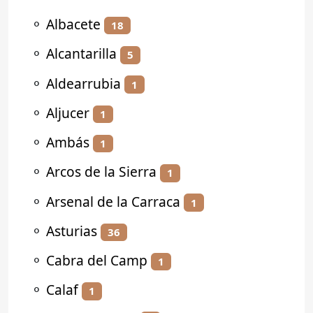
⚬
Albacete
18
⚬
Alcantarilla
5
⚬
Aldearrubia
1
⚬
Aljucer
1
⚬
Ambás
1
⚬
Arcos de la Sierra
1
⚬
Arsenal de la Carraca
1
⚬
Asturias
36
⚬
Cabra del Camp
1
⚬
Calaf
1