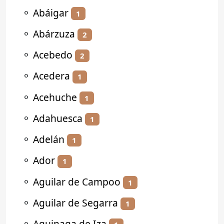
⚬
Abáigar
1
⚬
Abárzuza
2
⚬
Acebedo
2
⚬
Acedera
1
⚬
Acehuche
1
⚬
Adahuesca
1
⚬
Adelán
1
⚬
Ador
1
⚬
Aguilar de Campoo
1
⚬
Aguilar de Segarra
1
⚬
Aguinaga de Iza