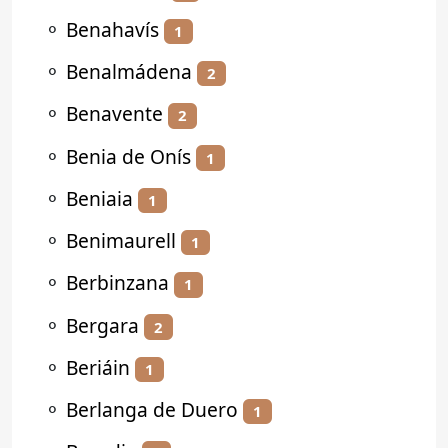
⚬
Benahavís
1
⚬
Benalmádena
2
⚬
Benavente
2
⚬
Benia de Onís
1
⚬
Beniaia
1
⚬
Benimaurell
1
⚬
Berbinzana
1
⚬
Bergara
2
⚬
Beriáin
1
⚬
Berlanga de Duero
1