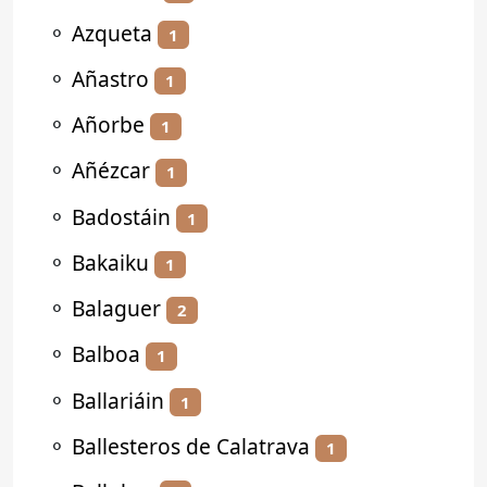
⚬
Azqueta
1
⚬
Añastro
1
⚬
Añorbe
1
⚬
Añézcar
1
⚬
Badostáin
1
⚬
Bakaiku
1
⚬
Balaguer
2
⚬
Balboa
1
⚬
Ballariáin
1
⚬
Ballesteros de Calatrava
1