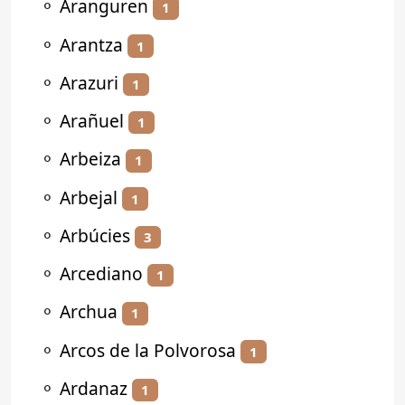
⚬
Aranguren
1
⚬
Arantza
1
⚬
Arazuri
1
⚬
Arañuel
1
⚬
Arbeiza
1
⚬
Arbejal
1
⚬
Arbúcies
3
⚬
Arcediano
1
⚬
Archua
1
⚬
Arcos de la Polvorosa
1
⚬
Ardanaz
1