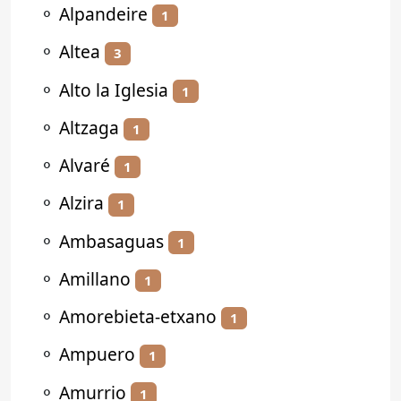
⚬
Alpandeire
1
⚬
Altea
3
⚬
Alto la Iglesia
1
⚬
Altzaga
1
⚬
Alvaré
1
⚬
Alzira
1
⚬
Ambasaguas
1
⚬
Amillano
1
⚬
Amorebieta-etxano
1
⚬
Ampuero
1
⚬
Amurrio
1