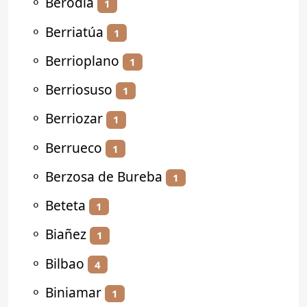
⚬
Berodia
1
⚬
Berriatúa
1
⚬
Berrioplano
1
⚬
Berriosuso
1
⚬
Berriozar
1
⚬
Berrueco
1
⚬
Berzosa de Bureba
1
⚬
Beteta
1
⚬
Biañez
1
⚬
Bilbao
4
⚬
Biniamar
1