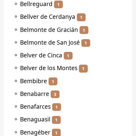
⚬
Bellreguard
1
⚬
Bellver de Cerdanya
1
⚬
Belmonte de Gracián
1
⚬
Belmonte de San José
1
⚬
Belver de Cinca
1
⚬
Belver de los Montes
1
⚬
Bembibre
1
⚬
Benabarre
3
⚬
Benafarces
1
⚬
Benaguasil
1
⚬
Benagéber
1