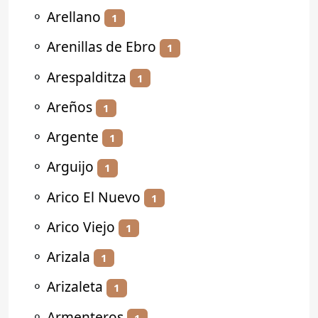
⚬
Arellano
1
⚬
Arenillas de Ebro
1
⚬
Arespalditza
1
⚬
Areños
1
⚬
Argente
1
⚬
Arguijo
1
⚬
Arico El Nuevo
1
⚬
Arico Viejo
1
⚬
Arizala
1
⚬
Arizaleta
1
⚬
Armenteros
1