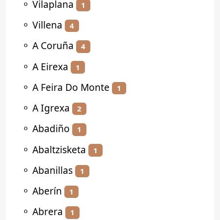
⚬
Vilaplana
1
⚬
Villena
4
⚬
A Coruña
4
⚬
A Eirexa
1
⚬
A Feira Do Monte
1
⚬
A Igrexa
2
⚬
Abadiño
1
⚬
Abaltzisketa
1
⚬
Abanillas
1
⚬
Aberín
1
⚬
Abrera
1