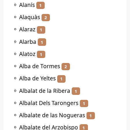
⚬
Alanís
1
⚬
Alaquàs
2
⚬
Alaraz
1
⚬
Alarba
1
⚬
Alatoz
1
⚬
Alba de Tormes
2
⚬
Alba de Yeltes
1
⚬
Albalat de la Ribera
1
⚬
Albalat Dels Tarongers
1
⚬
Albalate de las Nogueras
1
⚬
Albalate del Arzobispo
1