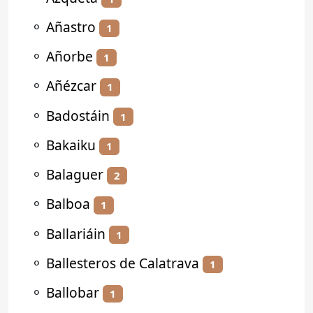
⚬
Añastro
1
⚬
Añorbe
1
⚬
Añézcar
1
⚬
Badostáin
1
⚬
Bakaiku
1
⚬
Balaguer
2
⚬
Balboa
1
⚬
Ballariáin
1
⚬
Ballesteros de Calatrava
1
⚬
Ballobar
1