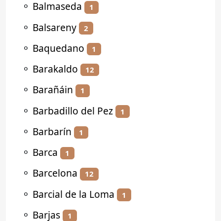
⚬
Balmaseda
1
⚬
Balsareny
2
⚬
Baquedano
1
⚬
Barakaldo
12
⚬
Barañáin
1
⚬
Barbadillo del Pez
1
⚬
Barbarín
1
⚬
Barca
1
⚬
Barcelona
12
⚬
Barcial de la Loma
1
⚬
Barjas
1