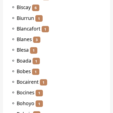
⚬
Biscay
6
⚬
Biurrun
1
⚬
Blancafort
1
⚬
Blanes
3
⚬
Blesa
1
⚬
Boada
1
⚬
Bobes
1
⚬
Bocairent
1
⚬
Bocines
1
⚬
Bohoyo
1