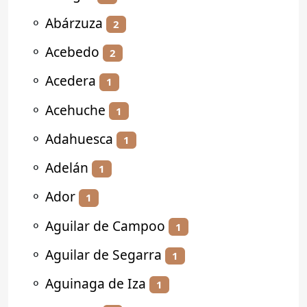
⚬
Abárzuza
2
⚬
Acebedo
2
⚬
Acedera
1
⚬
Acehuche
1
⚬
Adahuesca
1
⚬
Adelán
1
⚬
Ador
1
⚬
Aguilar de Campoo
1
⚬
Aguilar de Segarra
1
⚬
Aguinaga de Iza
1