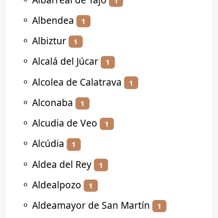
1
⚬
Albendea
1
⚬
Albiztur
1
⚬
Alcalá del Júcar
1
⚬
Alcolea de Calatrava
1
⚬
Alconaba
1
⚬
Alcudia de Veo
1
⚬
Alcúdia
1
⚬
Aldea del Rey
1
⚬
Aldealpozo
1
⚬
Aldeamayor de San Martín
1