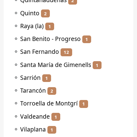
2
⚬
Quinto
2
⚬
Raya (la)
1
⚬
San Benito - Progreso
1
⚬
San Fernando
12
⚬
Santa María de Gimenells
1
⚬
Sarrión
1
⚬
Tarancón
2
⚬
Torroella de Montgrí
1
⚬
Valdeande
1
⚬
Vilaplana
1