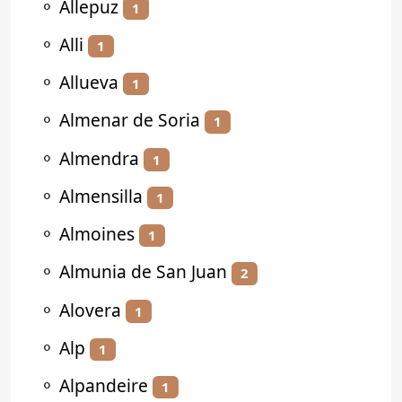
⚬
Allepuz
1
⚬
Alli
1
⚬
Allueva
1
⚬
Almenar de Soria
1
⚬
Almendra
1
⚬
Almensilla
1
⚬
Almoines
1
⚬
Almunia de San Juan
2
⚬
Alovera
1
⚬
Alp
1
⚬
Alpandeire
1