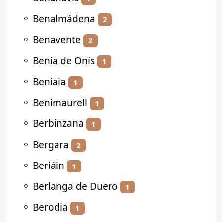
⚬
Benalmádena
2
⚬
Benavente
2
⚬
Benia de Onís
1
⚬
Beniaia
1
⚬
Benimaurell
1
⚬
Berbinzana
1
⚬
Bergara
2
⚬
Beriáin
1
⚬
Berlanga de Duero
1
⚬
Berodia
1