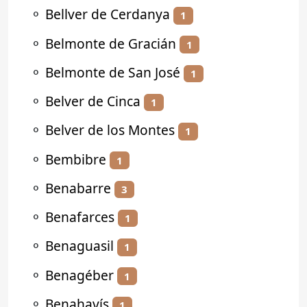
⚬
Bellver de Cerdanya
1
⚬
Belmonte de Gracián
1
⚬
Belmonte de San José
1
⚬
Belver de Cinca
1
⚬
Belver de los Montes
1
⚬
Bembibre
1
⚬
Benabarre
3
⚬
Benafarces
1
⚬
Benaguasil
1
⚬
Benagéber
1
⚬
Benahavís
1