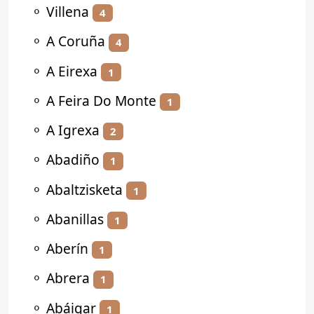
⚬
Villena
4
⚬
A Coruña
4
⚬
A Eirexa
1
⚬
A Feira Do Monte
1
⚬
A Igrexa
2
⚬
Abadiño
1
⚬
Abaltzisketa
1
⚬
Abanillas
1
⚬
Aberín
1
⚬
Abrera
1
⚬
Abáigar
1