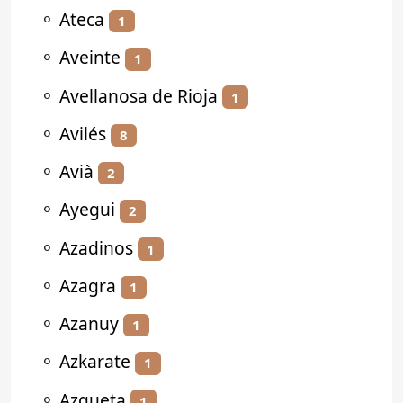
⚬
Ateca
1
⚬
Aveinte
1
⚬
Avellanosa de Rioja
1
⚬
Avilés
8
⚬
Avià
2
⚬
Ayegui
2
⚬
Azadinos
1
⚬
Azagra
1
⚬
Azanuy
1
⚬
Azkarate
1
⚬
Azqueta
1