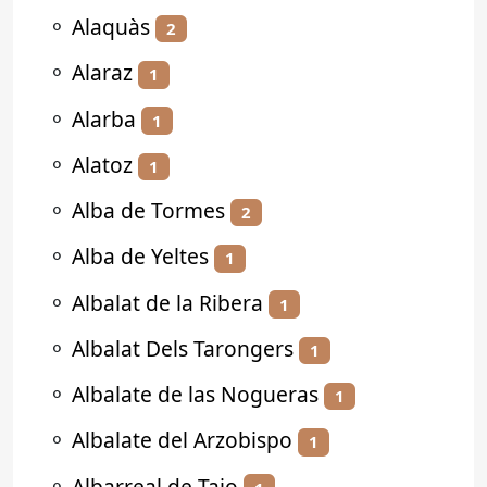
⚬
Alaquàs
2
⚬
Alaraz
1
⚬
Alarba
1
⚬
Alatoz
1
⚬
Alba de Tormes
2
⚬
Alba de Yeltes
1
⚬
Albalat de la Ribera
1
⚬
Albalat Dels Tarongers
1
⚬
Albalate de las Nogueras
1
⚬
Albalate del Arzobispo
1
⚬
Albarreal de Tajo