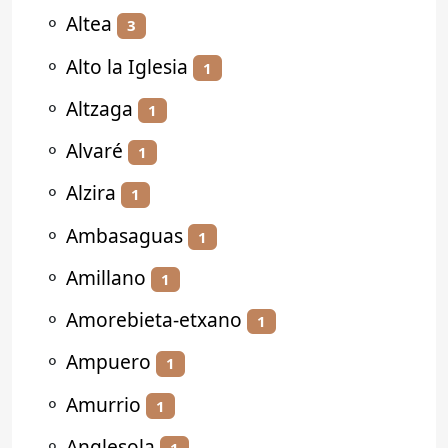
⚬
Altea
3
⚬
Alto la Iglesia
1
⚬
Altzaga
1
⚬
Alvaré
1
⚬
Alzira
1
⚬
Ambasaguas
1
⚬
Amillano
1
⚬
Amorebieta-etxano
1
⚬
Ampuero
1
⚬
Amurrio
1
⚬
Anglesola
1