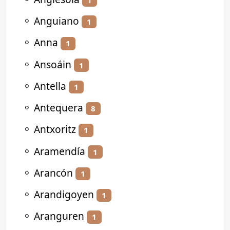
⚬
Anguiano
1
⚬
Anna
1
⚬
Ansoáin
1
⚬
Antella
1
⚬
Antequera
8
⚬
Antxoritz
1
⚬
Aramendía
1
⚬
Arancón
1
⚬
Arandigoyen
1
⚬
Aranguren
1