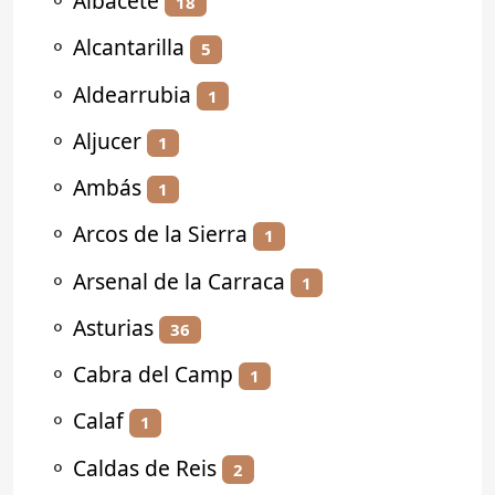
⚬
Albacete
18
⚬
Alcantarilla
5
⚬
Aldearrubia
1
⚬
Aljucer
1
⚬
Ambás
1
⚬
Arcos de la Sierra
1
⚬
Arsenal de la Carraca
1
⚬
Asturias
36
⚬
Cabra del Camp
1
⚬
Calaf
1
⚬
Caldas de Reis
2