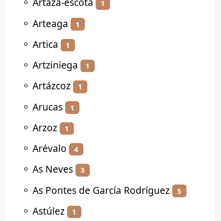
⚬
Artaza-escota
1
⚬
Arteaga
1
⚬
Artica
1
⚬
Artziniega
1
⚬
Artázcoz
1
⚬
Arucas
1
⚬
Arzoz
1
⚬
Arévalo
4
⚬
As Neves
3
⚬
As Pontes de García Rodríguez
5
⚬
Astúlez
1