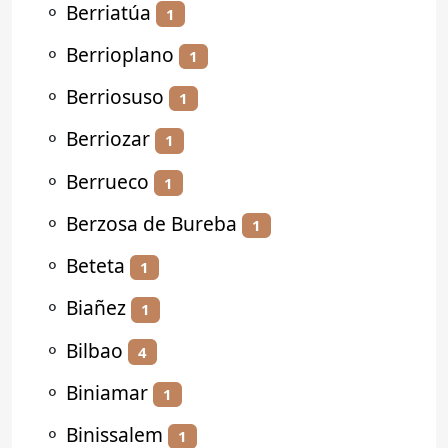
⚬
Berriatúa
1
⚬
Berrioplano
1
⚬
Berriosuso
1
⚬
Berriozar
1
⚬
Berrueco
1
⚬
Berzosa de Bureba
1
⚬
Beteta
1
⚬
Biañez
1
⚬
Bilbao
4
⚬
Biniamar
1
⚬
Binissalem
1