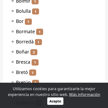
⚬
Bolmir
1
⚬
Bolulla
1
⚬
Bor
1
⚬
Bormate
1
⚬
Borredà
1
⚬
Boñar
2
⚬
Bresca
1
⚬
Bretó
1
⚬
Bretún
1
Utilizamos cookies para garantizarle la mejor
⚬
Brez
1
experiencia en nuestro sitio web.
Más información
Acepto
⚬
Buberos
1