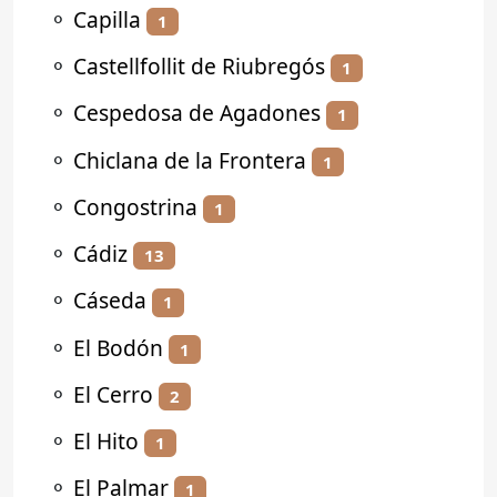
⚬
Capilla
1
⚬
Castellfollit de Riubregós
1
⚬
Cespedosa de Agadones
1
⚬
Chiclana de la Frontera
1
⚬
Congostrina
1
⚬
Cádiz
13
⚬
Cáseda
1
⚬
El Bodón
1
⚬
El Cerro
2
⚬
El Hito
1
⚬
El Palmar
1