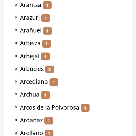
⚬
Arantza
1
⚬
Arazuri
1
⚬
Arañuel
1
⚬
Arbeiza
1
⚬
Arbejal
1
⚬
Arbúcies
3
⚬
Arcediano
1
⚬
Archua
1
⚬
Arcos de la Polvorosa
1
⚬
Ardanaz
1
⚬
Arellano
1