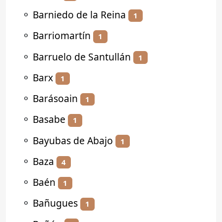
⚬
Barniedo de la Reina
1
⚬
Barriomartín
1
⚬
Barruelo de Santullán
1
⚬
Barx
1
⚬
Barásoain
1
⚬
Basabe
1
⚬
Bayubas de Abajo
1
⚬
Baza
4
⚬
Baén
1
⚬
Bañugues
1