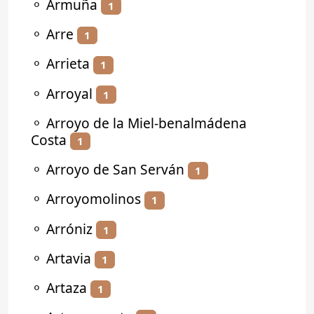
⚬
Armuña
1
⚬
Arre
1
⚬
Arrieta
1
⚬
Arroyal
1
⚬
Arroyo de la Miel-benalmádena
Costa
1
⚬
Arroyo de San Serván
1
⚬
Arroyomolinos
1
⚬
Arróniz
1
⚬
Artavia
1
⚬
Artaza
1