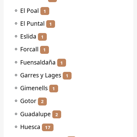
⚬
El Poal
1
⚬
El Puntal
1
⚬
Eslida
1
⚬
Forcall
1
⚬
Fuensaldaña
1
⚬
Garres y Lages
1
⚬
Gimenells
1
⚬
Gotor
2
⚬
Guadalupe
2
⚬
Huesca
17