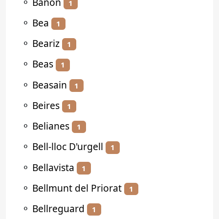
⚬
Bañón
1
⚬
Bea
1
⚬
Beariz
1
⚬
Beas
1
⚬
Beasain
1
⚬
Beires
1
⚬
Belianes
1
⚬
Bell-lloc D'urgell
1
⚬
Bellavista
1
⚬
Bellmunt del Priorat
1
⚬
Bellreguard
1