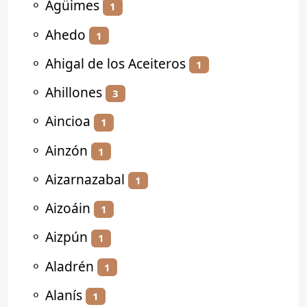
⚬
Agüimes
1
⚬
Ahedo
1
⚬
Ahigal de los Aceiteros
1
⚬
Ahillones
3
⚬
Aincioa
1
⚬
Ainzón
1
⚬
Aizarnazabal
1
⚬
Aizoáin
1
⚬
Aizpún
1
⚬
Aladrén
1
⚬
Alanís
1