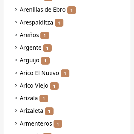
⚬
Arenillas de Ebro
1
⚬
Arespalditza
1
⚬
Areños
1
⚬
Argente
1
⚬
Arguijo
1
⚬
Arico El Nuevo
1
⚬
Arico Viejo
1
⚬
Arizala
1
⚬
Arizaleta
1
⚬
Armenteros
1