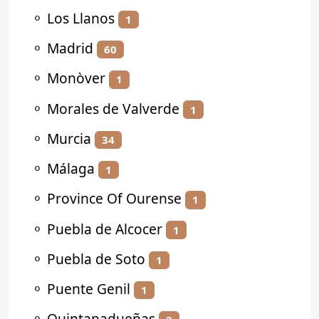
⚬
Los Llanos
1
⚬
Madrid
60
⚬
Monòver
1
⚬
Morales de Valverde
1
⚬
Murcia
34
⚬
Málaga
1
⚬
Province Of Ourense
1
⚬
Puebla de Alcocer
1
⚬
Puebla de Soto
1
⚬
Puente Genil
1
⚬
Quintanadueñas