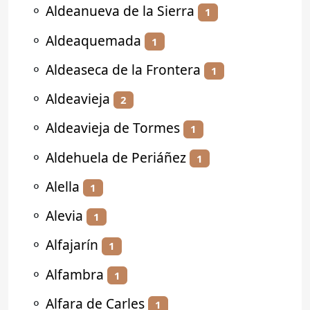
⚬
Aldeanueva de la Sierra
1
⚬
Aldeaquemada
1
⚬
Aldeaseca de la Frontera
1
⚬
Aldeavieja
2
⚬
Aldeavieja de Tormes
1
⚬
Aldehuela de Periáñez
1
⚬
Alella
1
⚬
Alevia
1
⚬
Alfajarín
1
⚬
Alfambra
1
⚬
Alfara de Carles
1