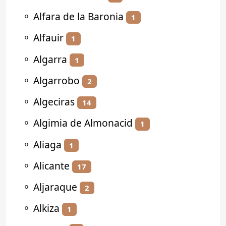
⚬
Alfara de la Baronia
1
⚬
Alfauir
1
⚬
Algarra
1
⚬
Algarrobo
2
⚬
Algeciras
14
⚬
Algimia de Almonacid
1
⚬
Aliaga
1
⚬
Alicante
17
⚬
Aljaraque
2
⚬
Alkiza
1