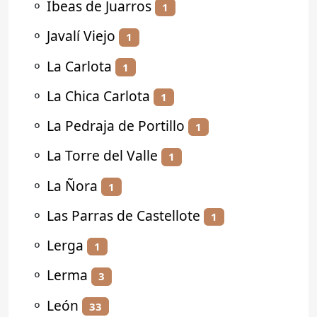
⚬
Ibeas de Juarros
1
⚬
Javalí Viejo
1
⚬
La Carlota
1
⚬
La Chica Carlota
1
⚬
La Pedraja de Portillo
1
⚬
La Torre del Valle
1
⚬
La Ñora
1
⚬
Las Parras de Castellote
1
⚬
Lerga
1
⚬
Lerma
3
⚬
León
33