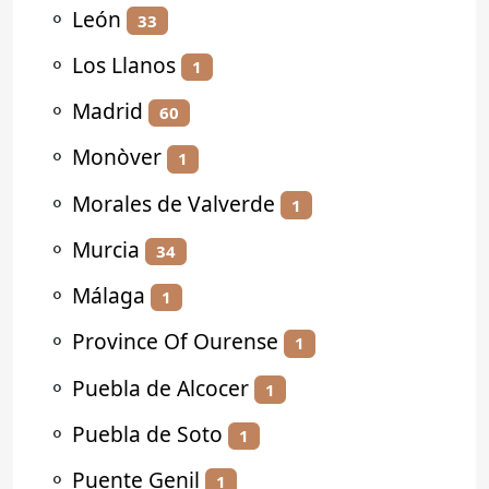
⚬
León
33
⚬
Los Llanos
1
⚬
Madrid
60
⚬
Monòver
1
⚬
Morales de Valverde
1
⚬
Murcia
34
⚬
Málaga
1
⚬
Province Of Ourense
1
⚬
Puebla de Alcocer
1
⚬
Puebla de Soto
1
⚬
Puente Genil
1