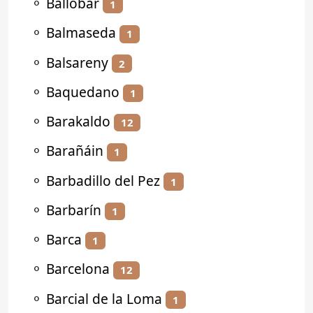
⚬
Ballobar
1
⚬
Balmaseda
1
⚬
Balsareny
2
⚬
Baquedano
1
⚬
Barakaldo
12
⚬
Barañáin
1
⚬
Barbadillo del Pez
1
⚬
Barbarín
1
⚬
Barca
1
⚬
Barcelona
12
⚬
Barcial de la Loma
1