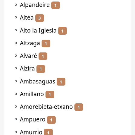
⚬
Alpandeire
1
⚬
Altea
3
⚬
Alto la Iglesia
1
⚬
Altzaga
1
⚬
Alvaré
1
⚬
Alzira
1
⚬
Ambasaguas
1
⚬
Amillano
1
⚬
Amorebieta-etxano
1
⚬
Ampuero
1
⚬
Amurrio
1