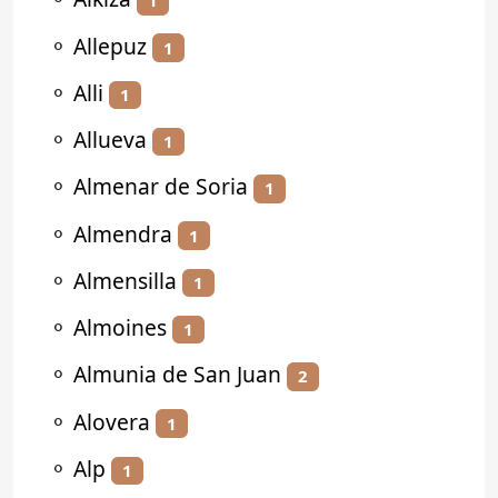
1
⚬
Allepuz
1
⚬
Alli
1
⚬
Allueva
1
⚬
Almenar de Soria
1
⚬
Almendra
1
⚬
Almensilla
1
⚬
Almoines
1
⚬
Almunia de San Juan
2
⚬
Alovera
1
⚬
Alp
1