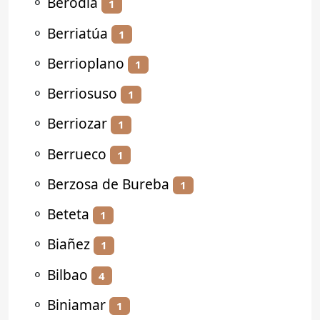
⚬
Berodia
1
⚬
Berriatúa
1
⚬
Berrioplano
1
⚬
Berriosuso
1
⚬
Berriozar
1
⚬
Berrueco
1
⚬
Berzosa de Bureba
1
⚬
Beteta
1
⚬
Biañez
1
⚬
Bilbao
4
⚬
Biniamar
1