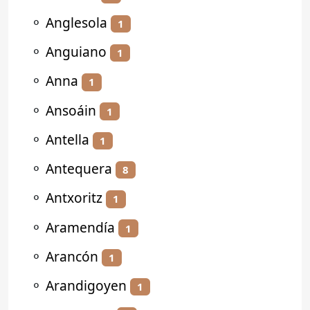
⚬
Anglesola
1
⚬
Anguiano
1
⚬
Anna
1
⚬
Ansoáin
1
⚬
Antella
1
⚬
Antequera
8
⚬
Antxoritz
1
⚬
Aramendía
1
⚬
Arancón
1
⚬
Arandigoyen
1