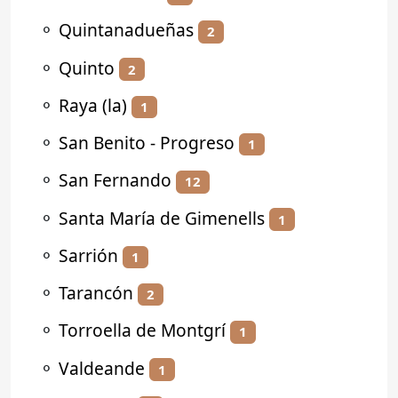
⚬
Quintanadueñas
2
⚬
Quinto
2
⚬
Raya (la)
1
⚬
San Benito - Progreso
1
⚬
San Fernando
12
⚬
Santa María de Gimenells
1
⚬
Sarrión
1
⚬
Tarancón
2
⚬
Torroella de Montgrí
1
⚬
Valdeande
1