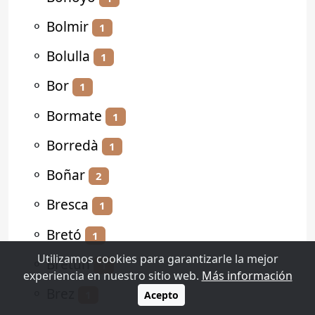
⚬
Bolmir
1
⚬
Bolulla
1
⚬
Bor
1
⚬
Bormate
1
⚬
Borredà
1
⚬
Boñar
2
⚬
Bresca
1
⚬
Bretó
1
Utilizamos cookies para garantizarle la mejor
⚬
Bretún
1
experiencia en nuestro sitio web.
Más información
⚬
Brez
1
Acepto