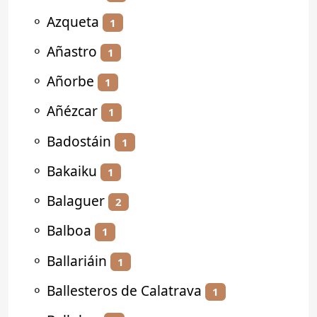
⚬
Azqueta
1
⚬
Añastro
1
⚬
Añorbe
1
⚬
Añézcar
1
⚬
Badostáin
1
⚬
Bakaiku
1
⚬
Balaguer
2
⚬
Balboa
1
⚬
Ballariáin
1
⚬
Ballesteros de Calatrava
1