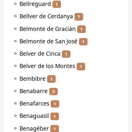
⚬
Bellreguard
1
⚬
Bellver de Cerdanya
1
⚬
Belmonte de Gracián
1
⚬
Belmonte de San José
1
⚬
Belver de Cinca
1
⚬
Belver de los Montes
1
⚬
Bembibre
1
⚬
Benabarre
3
⚬
Benafarces
1
⚬
Benaguasil
1
⚬
Benagéber
1