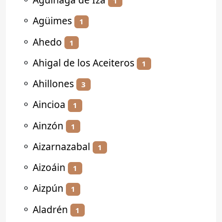
1
⚬
Agüimes
1
⚬
Ahedo
1
⚬
Ahigal de los Aceiteros
1
⚬
Ahillones
3
⚬
Aincioa
1
⚬
Ainzón
1
⚬
Aizarnazabal
1
⚬
Aizoáin
1
⚬
Aizpún
1
⚬
Aladrén
1