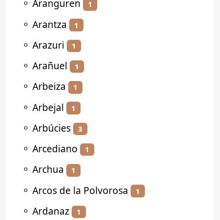
⚬
Aranguren
1
⚬
Arantza
1
⚬
Arazuri
1
⚬
Arañuel
1
⚬
Arbeiza
1
⚬
Arbejal
1
⚬
Arbúcies
3
⚬
Arcediano
1
⚬
Archua
1
⚬
Arcos de la Polvorosa
1
⚬
Ardanaz
1