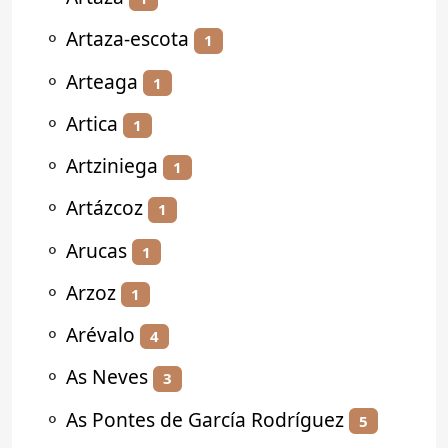
⚬
Artaza-escota
1
⚬
Arteaga
1
⚬
Artica
1
⚬
Artziniega
1
⚬
Artázcoz
1
⚬
Arucas
1
⚬
Arzoz
1
⚬
Arévalo
4
⚬
As Neves
3
⚬
As Pontes de García Rodríguez
5