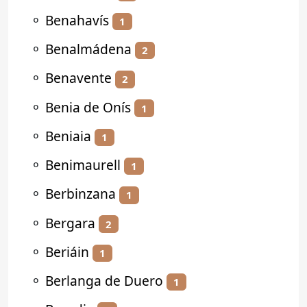
⚬
Benahavís
1
⚬
Benalmádena
2
⚬
Benavente
2
⚬
Benia de Onís
1
⚬
Beniaia
1
⚬
Benimaurell
1
⚬
Berbinzana
1
⚬
Bergara
2
⚬
Beriáin
1
⚬
Berlanga de Duero
1