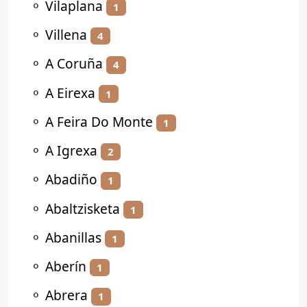
⚬
Vilaplana
1
⚬
Villena
4
⚬
A Coruña
4
⚬
A Eirexa
1
⚬
A Feira Do Monte
1
⚬
A Igrexa
2
⚬
Abadiño
1
⚬
Abaltzisketa
1
⚬
Abanillas
1
⚬
Aberín
1
⚬
Abrera
1