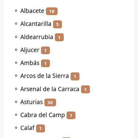
⚬
Albacete
18
⚬
Alcantarilla
5
⚬
Aldearrubia
1
⚬
Aljucer
1
⚬
Ambás
1
⚬
Arcos de la Sierra
1
⚬
Arsenal de la Carraca
1
⚬
Asturias
36
⚬
Cabra del Camp
1
⚬
Calaf
1