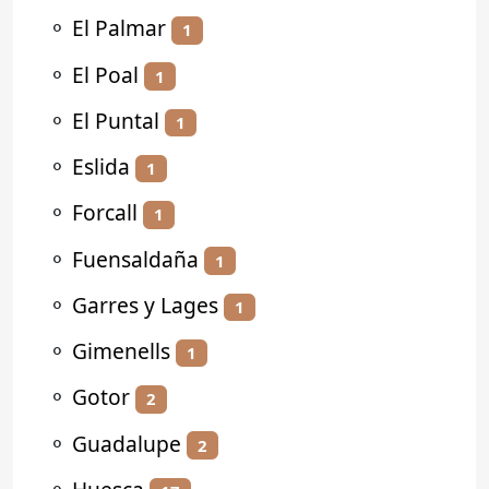
⚬
El Palmar
1
⚬
El Poal
1
⚬
El Puntal
1
⚬
Eslida
1
⚬
Forcall
1
⚬
Fuensaldaña
1
⚬
Garres y Lages
1
⚬
Gimenells
1
⚬
Gotor
2
⚬
Guadalupe
2