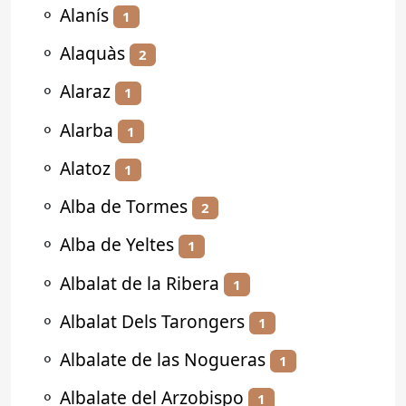
⚬
Alanís
1
⚬
Alaquàs
2
⚬
Alaraz
1
⚬
Alarba
1
⚬
Alatoz
1
⚬
Alba de Tormes
2
⚬
Alba de Yeltes
1
⚬
Albalat de la Ribera
1
⚬
Albalat Dels Tarongers
1
⚬
Albalate de las Nogueras
1
⚬
Albalate del Arzobispo
1