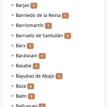
⚬
Barjas
1
⚬
Barniedo de la Reina
1
⚬
Barriomartín
1
⚬
Barruelo de Santullán
1
⚬
Barx
1
⚬
Barásoain
1
⚬
Basabe
1
⚬
Bayubas de Abajo
1
⚬
Baza
4
⚬
Baén
1
⚬
Bañugues
1