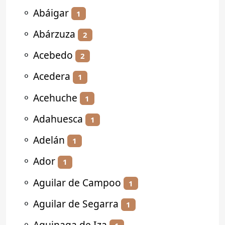
⚬
Abáigar
1
⚬
Abárzuza
2
⚬
Acebedo
2
⚬
Acedera
1
⚬
Acehuche
1
⚬
Adahuesca
1
⚬
Adelán
1
⚬
Ador
1
⚬
Aguilar de Campoo
1
⚬
Aguilar de Segarra
1
⚬
Aguinaga de Iza