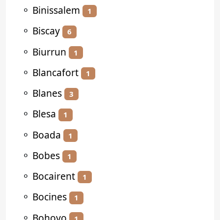
⚬
Binissalem
1
⚬
Biscay
6
⚬
Biurrun
1
⚬
Blancafort
1
⚬
Blanes
3
⚬
Blesa
1
⚬
Boada
1
⚬
Bobes
1
⚬
Bocairent
1
⚬
Bocines
1
⚬
Bohoyo
1