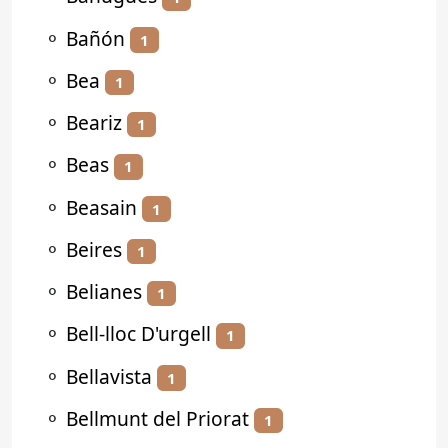
⚬
Bañón
1
⚬
Bea
1
⚬
Beariz
1
⚬
Beas
1
⚬
Beasain
1
⚬
Beires
1
⚬
Belianes
1
⚬
Bell-lloc D'urgell
1
⚬
Bellavista
1
⚬
Bellmunt del Priorat
1