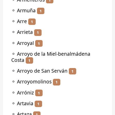
⚬
Armuña
1
⚬
Arre
1
⚬
Arrieta
1
⚬
Arroyal
1
⚬
Arroyo de la Miel-benalmádena
Costa
1
⚬
Arroyo de San Serván
1
⚬
Arroyomolinos
1
⚬
Arróniz
1
⚬
Artavia
1
⚬
Artaza
1