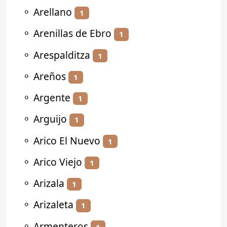
⚬
Arellano
1
⚬
Arenillas de Ebro
1
⚬
Arespalditza
1
⚬
Areños
1
⚬
Argente
1
⚬
Arguijo
1
⚬
Arico El Nuevo
1
⚬
Arico Viejo
1
⚬
Arizala
1
⚬
Arizaleta
1
⚬
Armenteros
1