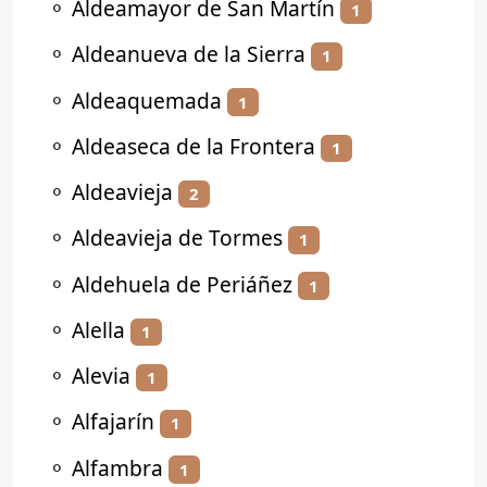
⚬
Aldeamayor de San Martín
1
⚬
Aldeanueva de la Sierra
1
⚬
Aldeaquemada
1
⚬
Aldeaseca de la Frontera
1
⚬
Aldeavieja
2
⚬
Aldeavieja de Tormes
1
⚬
Aldehuela de Periáñez
1
⚬
Alella
1
⚬
Alevia
1
⚬
Alfajarín
1
⚬
Alfambra
1