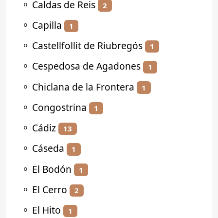
⚬
Caldas de Reis
2
⚬
Capilla
1
⚬
Castellfollit de Riubregós
1
⚬
Cespedosa de Agadones
1
⚬
Chiclana de la Frontera
1
⚬
Congostrina
1
⚬
Cádiz
13
⚬
Cáseda
1
⚬
El Bodón
1
⚬
El Cerro
2
⚬
El Hito
1