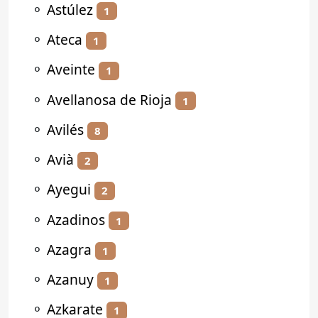
⚬
Astúlez
1
⚬
Ateca
1
⚬
Aveinte
1
⚬
Avellanosa de Rioja
1
⚬
Avilés
8
⚬
Avià
2
⚬
Ayegui
2
⚬
Azadinos
1
⚬
Azagra
1
⚬
Azanuy
1
⚬
Azkarate
1