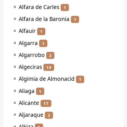
⚬
Alfara de Carles
1
⚬
Alfara de la Baronia
1
⚬
Alfauir
1
⚬
Algarra
1
⚬
Algarrobo
2
⚬
Algeciras
14
⚬
Algimia de Almonacid
1
⚬
Aliaga
1
⚬
Alicante
17
⚬
Aljaraque
2
⚬
Alkiza