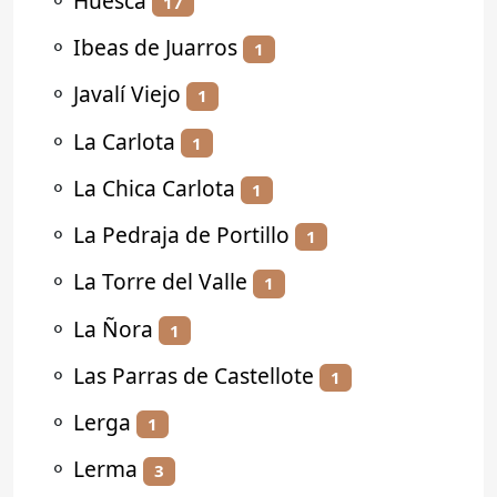
⚬
Huesca
17
⚬
Ibeas de Juarros
1
⚬
Javalí Viejo
1
⚬
La Carlota
1
⚬
La Chica Carlota
1
⚬
La Pedraja de Portillo
1
⚬
La Torre del Valle
1
⚬
La Ñora
1
⚬
Las Parras de Castellote
1
⚬
Lerga
1
⚬
Lerma
3