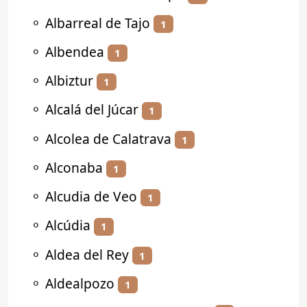
⚬
Albarreal de Tajo
1
⚬
Albendea
1
⚬
Albiztur
1
⚬
Alcalá del Júcar
1
⚬
Alcolea de Calatrava
1
⚬
Alconaba
1
⚬
Alcudia de Veo
1
⚬
Alcúdia
1
⚬
Aldea del Rey
1
⚬
Aldealpozo
1