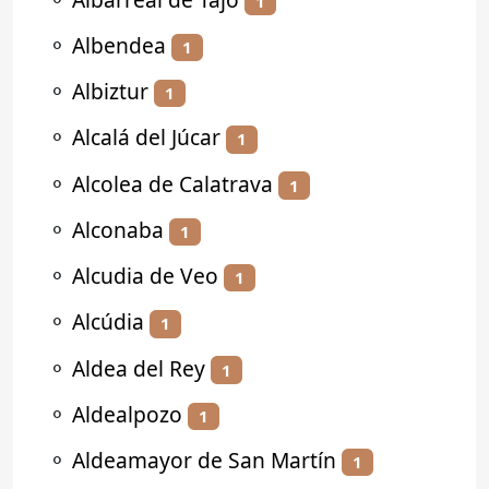
1
⚬
Albendea
1
⚬
Albiztur
1
⚬
Alcalá del Júcar
1
⚬
Alcolea de Calatrava
1
⚬
Alconaba
1
⚬
Alcudia de Veo
1
⚬
Alcúdia
1
⚬
Aldea del Rey
1
⚬
Aldealpozo
1
⚬
Aldeamayor de San Martín
1