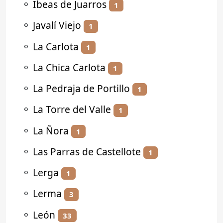
⚬
Ibeas de Juarros
1
⚬
Javalí Viejo
1
⚬
La Carlota
1
⚬
La Chica Carlota
1
⚬
La Pedraja de Portillo
1
⚬
La Torre del Valle
1
⚬
La Ñora
1
⚬
Las Parras de Castellote
1
⚬
Lerga
1
⚬
Lerma
3
⚬
León
33