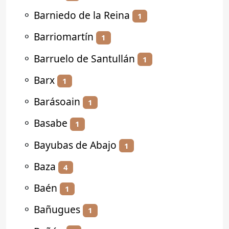
⚬
Barniedo de la Reina
1
⚬
Barriomartín
1
⚬
Barruelo de Santullán
1
⚬
Barx
1
⚬
Barásoain
1
⚬
Basabe
1
⚬
Bayubas de Abajo
1
⚬
Baza
4
⚬
Baén
1
⚬
Bañugues
1