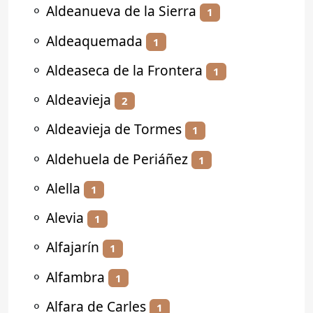
⚬
Aldeanueva de la Sierra
1
⚬
Aldeaquemada
1
⚬
Aldeaseca de la Frontera
1
⚬
Aldeavieja
2
⚬
Aldeavieja de Tormes
1
⚬
Aldehuela de Periáñez
1
⚬
Alella
1
⚬
Alevia
1
⚬
Alfajarín
1
⚬
Alfambra
1
⚬
Alfara de Carles
1