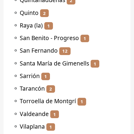
2
⚬
Quinto
2
⚬
Raya (la)
1
⚬
San Benito - Progreso
1
⚬
San Fernando
12
⚬
Santa María de Gimenells
1
⚬
Sarrión
1
⚬
Tarancón
2
⚬
Torroella de Montgrí
1
⚬
Valdeande
1
⚬
Vilaplana
1