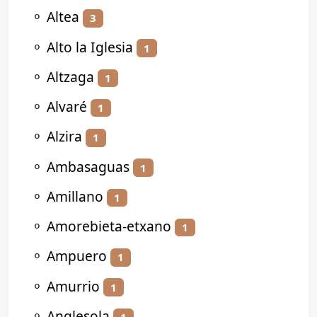
⚬
Altea
3
⚬
Alto la Iglesia
1
⚬
Altzaga
1
⚬
Alvaré
1
⚬
Alzira
1
⚬
Ambasaguas
1
⚬
Amillano
1
⚬
Amorebieta-etxano
1
⚬
Ampuero
1
⚬
Amurrio
1
⚬
Anglesola
1