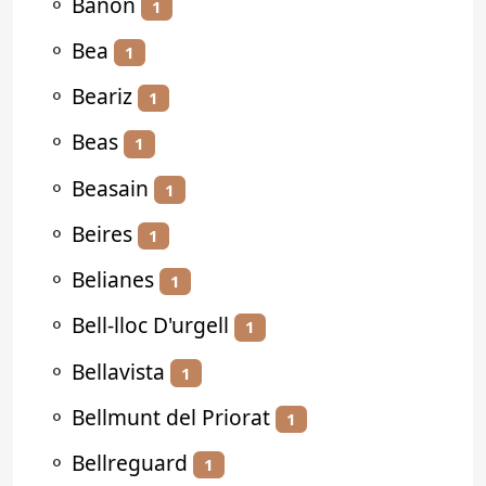
⚬
Bañón
1
⚬
Bea
1
⚬
Beariz
1
⚬
Beas
1
⚬
Beasain
1
⚬
Beires
1
⚬
Belianes
1
⚬
Bell-lloc D'urgell
1
⚬
Bellavista
1
⚬
Bellmunt del Priorat
1
⚬
Bellreguard
1