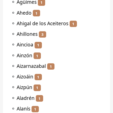
⚬
Agüimes
1
⚬
Ahedo
1
⚬
Ahigal de los Aceiteros
1
⚬
Ahillones
3
⚬
Aincioa
1
⚬
Ainzón
1
⚬
Aizarnazabal
1
⚬
Aizoáin
1
⚬
Aizpún
1
⚬
Aladrén
1
⚬
Alanís
1