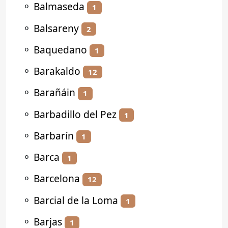
⚬
Balmaseda
1
⚬
Balsareny
2
⚬
Baquedano
1
⚬
Barakaldo
12
⚬
Barañáin
1
⚬
Barbadillo del Pez
1
⚬
Barbarín
1
⚬
Barca
1
⚬
Barcelona
12
⚬
Barcial de la Loma
1
⚬
Barjas
1