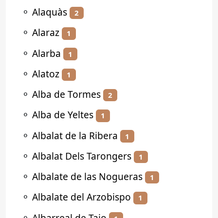
⚬
Alaquàs
2
⚬
Alaraz
1
⚬
Alarba
1
⚬
Alatoz
1
⚬
Alba de Tormes
2
⚬
Alba de Yeltes
1
⚬
Albalat de la Ribera
1
⚬
Albalat Dels Tarongers
1
⚬
Albalate de las Nogueras
1
⚬
Albalate del Arzobispo
1
⚬
Albarreal de Tajo