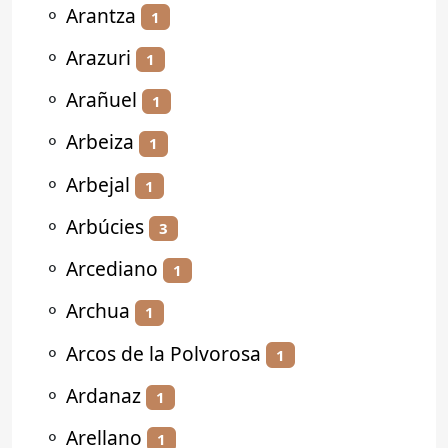
⚬
Arantza
1
⚬
Arazuri
1
⚬
Arañuel
1
⚬
Arbeiza
1
⚬
Arbejal
1
⚬
Arbúcies
3
⚬
Arcediano
1
⚬
Archua
1
⚬
Arcos de la Polvorosa
1
⚬
Ardanaz
1
⚬
Arellano
1