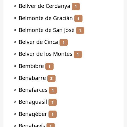
⚬
Bellver de Cerdanya
1
⚬
Belmonte de Gracián
1
⚬
Belmonte de San José
1
⚬
Belver de Cinca
1
⚬
Belver de los Montes
1
⚬
Bembibre
1
⚬
Benabarre
3
⚬
Benafarces
1
⚬
Benaguasil
1
⚬
Benagéber
1
⚬
Benahavís
1