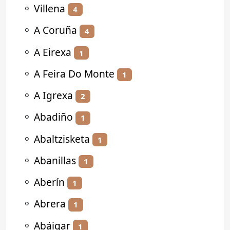
⚬
Villena
4
⚬
A Coruña
4
⚬
A Eirexa
1
⚬
A Feira Do Monte
1
⚬
A Igrexa
2
⚬
Abadiño
1
⚬
Abaltzisketa
1
⚬
Abanillas
1
⚬
Aberín
1
⚬
Abrera
1
⚬
Abáigar
1