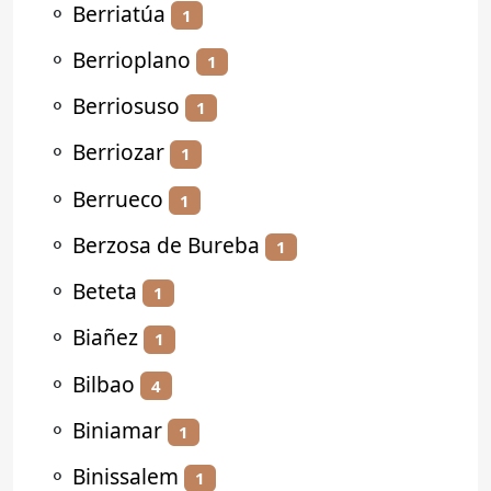
⚬
Berriatúa
1
⚬
Berrioplano
1
⚬
Berriosuso
1
⚬
Berriozar
1
⚬
Berrueco
1
⚬
Berzosa de Bureba
1
⚬
Beteta
1
⚬
Biañez
1
⚬
Bilbao
4
⚬
Biniamar
1
⚬
Binissalem
1