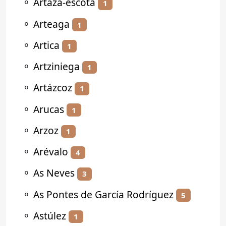
⚬
Artaza-escota
1
⚬
Arteaga
1
⚬
Artica
1
⚬
Artziniega
1
⚬
Artázcoz
1
⚬
Arucas
1
⚬
Arzoz
1
⚬
Arévalo
4
⚬
As Neves
3
⚬
As Pontes de García Rodríguez
5
⚬
Astúlez
1