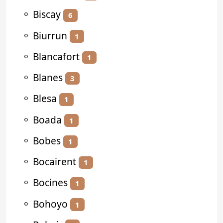
⚬
Biscay
6
⚬
Biurrun
1
⚬
Blancafort
1
⚬
Blanes
3
⚬
Blesa
1
⚬
Boada
1
⚬
Bobes
1
⚬
Bocairent
1
⚬
Bocines
1
⚬
Bohoyo
1