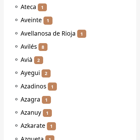
⚬
Ateca
1
⚬
Aveinte
1
⚬
Avellanosa de Rioja
1
⚬
Avilés
8
⚬
Avià
2
⚬
Ayegui
2
⚬
Azadinos
1
⚬
Azagra
1
⚬
Azanuy
1
⚬
Azkarate
1
⚬
Azqueta
1