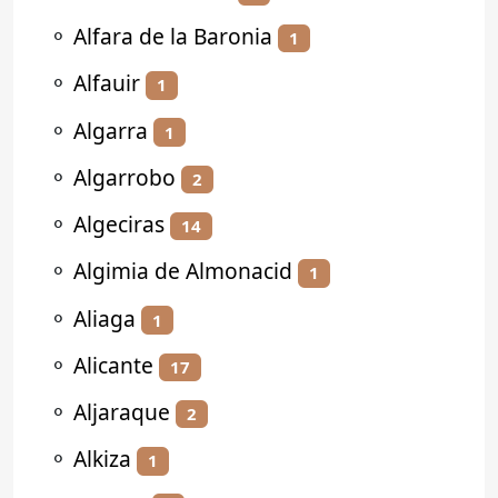
⚬
Alfara de la Baronia
1
⚬
Alfauir
1
⚬
Algarra
1
⚬
Algarrobo
2
⚬
Algeciras
14
⚬
Algimia de Almonacid
1
⚬
Aliaga
1
⚬
Alicante
17
⚬
Aljaraque
2
⚬
Alkiza
1