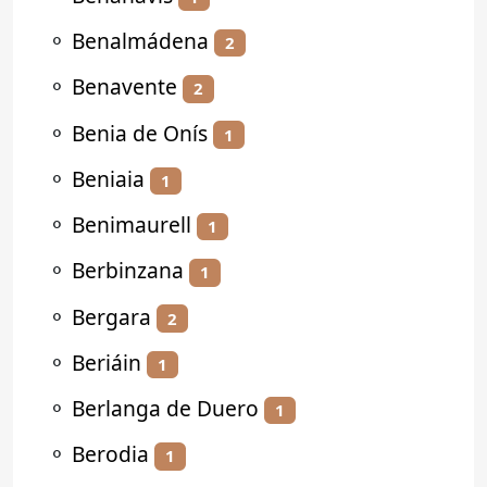
⚬
Benalmádena
2
⚬
Benavente
2
⚬
Benia de Onís
1
⚬
Beniaia
1
⚬
Benimaurell
1
⚬
Berbinzana
1
⚬
Bergara
2
⚬
Beriáin
1
⚬
Berlanga de Duero
1
⚬
Berodia
1