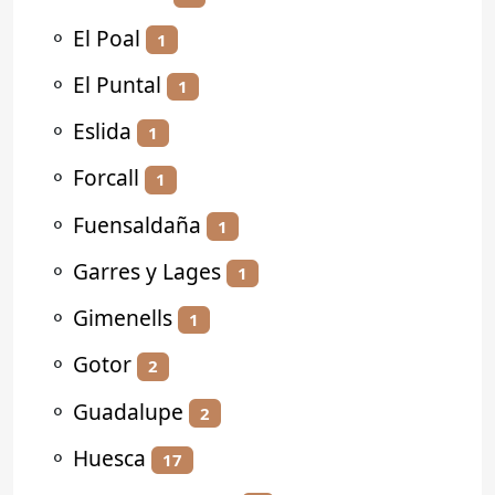
⚬
El Poal
1
⚬
El Puntal
1
⚬
Eslida
1
⚬
Forcall
1
⚬
Fuensaldaña
1
⚬
Garres y Lages
1
⚬
Gimenells
1
⚬
Gotor
2
⚬
Guadalupe
2
⚬
Huesca
17