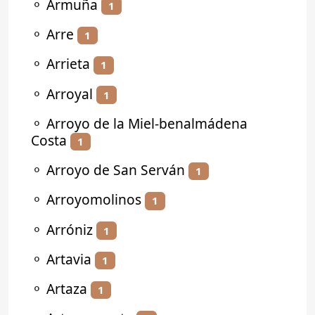
⚬
Armuña
1
⚬
Arre
1
⚬
Arrieta
1
⚬
Arroyal
1
⚬
Arroyo de la Miel-benalmádena
Costa
1
⚬
Arroyo de San Serván
1
⚬
Arroyomolinos
1
⚬
Arróniz
1
⚬
Artavia
1
⚬
Artaza
1