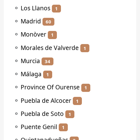
⚬
Los Llanos
1
⚬
Madrid
60
⚬
Monòver
1
⚬
Morales de Valverde
1
⚬
Murcia
34
⚬
Málaga
1
⚬
Province Of Ourense
1
⚬
Puebla de Alcocer
1
⚬
Puebla de Soto
1
⚬
Puente Genil
1
⚬
Quintanadueñas