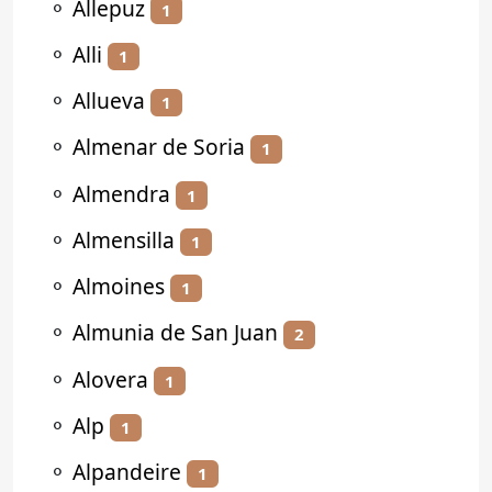
⚬
Allepuz
1
⚬
Alli
1
⚬
Allueva
1
⚬
Almenar de Soria
1
⚬
Almendra
1
⚬
Almensilla
1
⚬
Almoines
1
⚬
Almunia de San Juan
2
⚬
Alovera
1
⚬
Alp
1
⚬
Alpandeire
1