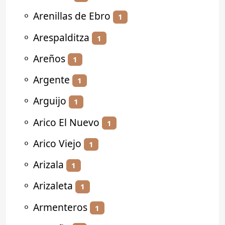
⚬
Arenillas de Ebro
1
⚬
Arespalditza
1
⚬
Areños
1
⚬
Argente
1
⚬
Arguijo
1
⚬
Arico El Nuevo
1
⚬
Arico Viejo
1
⚬
Arizala
1
⚬
Arizaleta
1
⚬
Armenteros
1