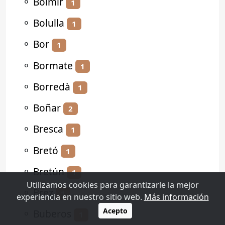
⚬
Bolmir
1
⚬
Bolulla
1
⚬
Bor
1
⚬
Bormate
1
⚬
Borredà
1
⚬
Boñar
2
⚬
Bresca
1
⚬
Bretó
1
⚬
Bretún
1
Utilizamos cookies para garantizarle la mejor
⚬
Brez
1
experiencia en nuestro sitio web.
Más información
Acepto
⚬
Buberos
1