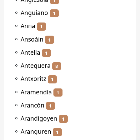
⚬
Anguiano
1
⚬
Anna
1
⚬
Ansoáin
1
⚬
Antella
1
⚬
Antequera
8
⚬
Antxoritz
1
⚬
Aramendía
1
⚬
Arancón
1
⚬
Arandigoyen
1
⚬
Aranguren
1