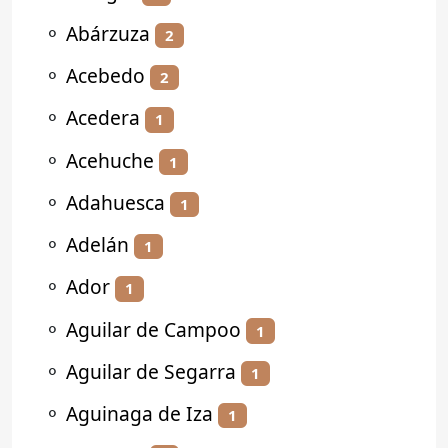
⚬
Abárzuza
2
⚬
Acebedo
2
⚬
Acedera
1
⚬
Acehuche
1
⚬
Adahuesca
1
⚬
Adelán
1
⚬
Ador
1
⚬
Aguilar de Campoo
1
⚬
Aguilar de Segarra
1
⚬
Aguinaga de Iza
1