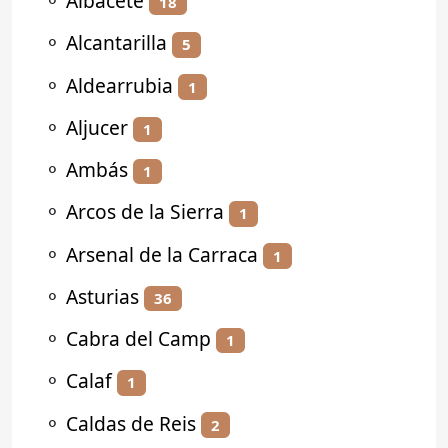
⚬
Albacete
18
⚬
Alcantarilla
5
⚬
Aldearrubia
1
⚬
Aljucer
1
⚬
Ambás
1
⚬
Arcos de la Sierra
1
⚬
Arsenal de la Carraca
1
⚬
Asturias
36
⚬
Cabra del Camp
1
⚬
Calaf
1
⚬
Caldas de Reis
2