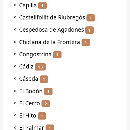
⚬
Capilla
1
⚬
Castellfollit de Riubregós
1
⚬
Cespedosa de Agadones
1
⚬
Chiclana de la Frontera
1
⚬
Congostrina
1
⚬
Cádiz
13
⚬
Cáseda
1
⚬
El Bodón
1
⚬
El Cerro
2
⚬
El Hito
1
⚬
El Palmar
1