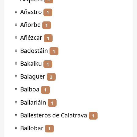
⚬
Añastro
1
⚬
Añorbe
1
⚬
Añézcar
1
⚬
Badostáin
1
⚬
Bakaiku
1
⚬
Balaguer
2
⚬
Balboa
1
⚬
Ballariáin
1
⚬
Ballesteros de Calatrava
1
⚬
Ballobar
1