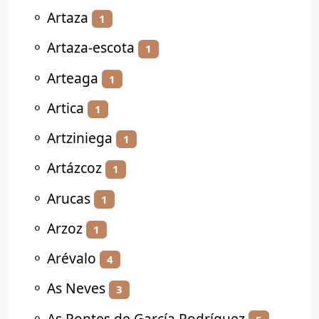
⚬
Artaza
1
⚬
Artaza-escota
1
⚬
Arteaga
1
⚬
Artica
1
⚬
Artziniega
1
⚬
Artázcoz
1
⚬
Arucas
1
⚬
Arzoz
1
⚬
Arévalo
4
⚬
As Neves
3
⚬
As Pontes de García Rodríguez