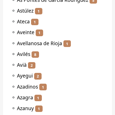
5
⚬
Astúlez
1
⚬
Ateca
1
⚬
Aveinte
1
⚬
Avellanosa de Rioja
1
⚬
Avilés
8
⚬
Avià
2
⚬
Ayegui
2
⚬
Azadinos
1
⚬
Azagra
1
⚬
Azanuy
1