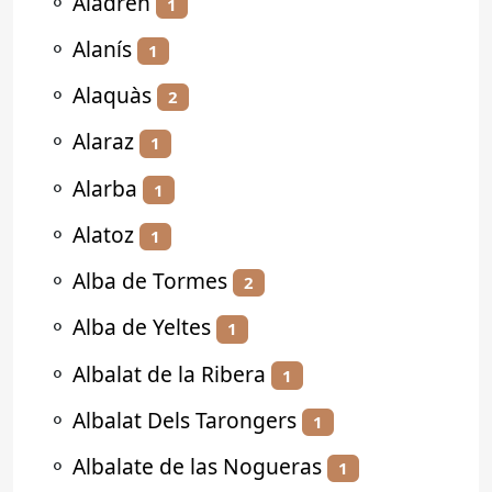
⚬
Aladrén
1
⚬
Alanís
1
⚬
Alaquàs
2
⚬
Alaraz
1
⚬
Alarba
1
⚬
Alatoz
1
⚬
Alba de Tormes
2
⚬
Alba de Yeltes
1
⚬
Albalat de la Ribera
1
⚬
Albalat Dels Tarongers
1
⚬
Albalate de las Nogueras
1