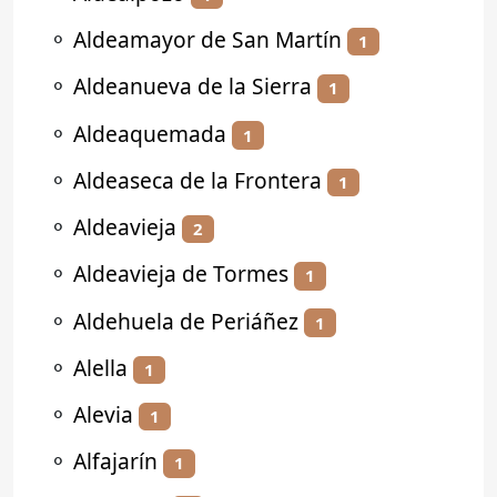
⚬
Aldeamayor de San Martín
1
⚬
Aldeanueva de la Sierra
1
⚬
Aldeaquemada
1
⚬
Aldeaseca de la Frontera
1
⚬
Aldeavieja
2
⚬
Aldeavieja de Tormes
1
⚬
Aldehuela de Periáñez
1
⚬
Alella
1
⚬
Alevia
1
⚬
Alfajarín
1