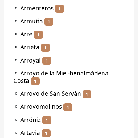
⚬
Armenteros
1
⚬
Armuña
1
⚬
Arre
1
⚬
Arrieta
1
⚬
Arroyal
1
⚬
Arroyo de la Miel-benalmádena
Costa
1
⚬
Arroyo de San Serván
1
⚬
Arroyomolinos
1
⚬
Arróniz
1
⚬
Artavia
1