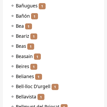
⚬
Bañugues
1
⚬
Bañón
1
⚬
Bea
1
⚬
Beariz
1
⚬
Beas
1
⚬
Beasain
1
⚬
Beires
1
⚬
Belianes
1
⚬
Bell-lloc D'urgell
1
⚬
Bellavista
1
⚬
Bellmunt del Priorat
1