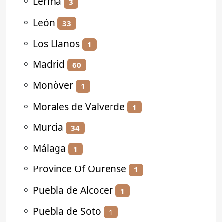
⚬
Lerma
3
⚬
León
33
⚬
Los Llanos
1
⚬
Madrid
60
⚬
Monòver
1
⚬
Morales de Valverde
1
⚬
Murcia
34
⚬
Málaga
1
⚬
Province Of Ourense
1
⚬
Puebla de Alcocer
1
⚬
Puebla de Soto
1