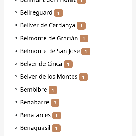
⚬
Bellreguard
1
⚬
Bellver de Cerdanya
1
⚬
Belmonte de Gracián
1
⚬
Belmonte de San José
1
⚬
Belver de Cinca
1
⚬
Belver de los Montes
1
⚬
Bembibre
1
⚬
Benabarre
3
⚬
Benafarces
1
⚬
Benaguasil
1