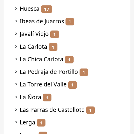
⚬
Huesca
17
⚬
Ibeas de Juarros
1
⚬
Javalí Viejo
1
⚬
La Carlota
1
⚬
La Chica Carlota
1
⚬
La Pedraja de Portillo
1
⚬
La Torre del Valle
1
⚬
La Ñora
1
⚬
Las Parras de Castellote
1
⚬
Lerga
1