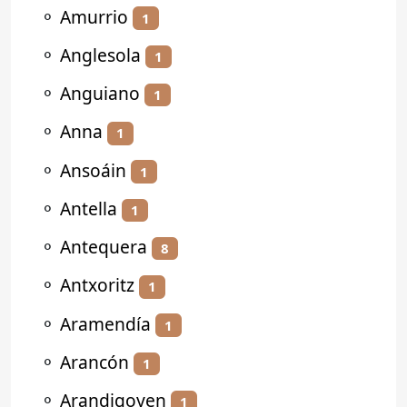
⚬
Amurrio
1
⚬
Anglesola
1
⚬
Anguiano
1
⚬
Anna
1
⚬
Ansoáin
1
⚬
Antella
1
⚬
Antequera
8
⚬
Antxoritz
1
⚬
Aramendía
1
⚬
Arancón
1
⚬
Arandigoyen
1