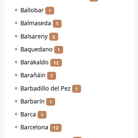
⚬
Ballobar
1
⚬
Balmaseda
1
⚬
Balsareny
2
⚬
Baquedano
1
⚬
Barakaldo
12
⚬
Barañáin
1
⚬
Barbadillo del Pez
1
⚬
Barbarín
1
⚬
Barca
1
⚬
Barcelona
12