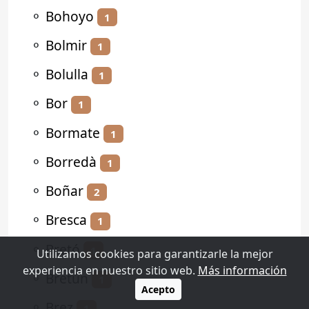
⚬
Bohoyo
1
⚬
Bolmir
1
⚬
Bolulla
1
⚬
Bor
1
⚬
Bormate
1
⚬
Borredà
1
⚬
Boñar
2
⚬
Bresca
1
⚬
Bretó
1
Utilizamos cookies para garantizarle la mejor
experiencia en nuestro sitio web.
Más información
⚬
Bretún
1
Acepto
⚬
Brez
1