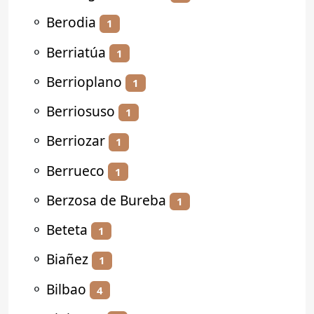
⚬
Berodia
1
⚬
Berriatúa
1
⚬
Berrioplano
1
⚬
Berriosuso
1
⚬
Berriozar
1
⚬
Berrueco
1
⚬
Berzosa de Bureba
1
⚬
Beteta
1
⚬
Biañez
1
⚬
Bilbao
4