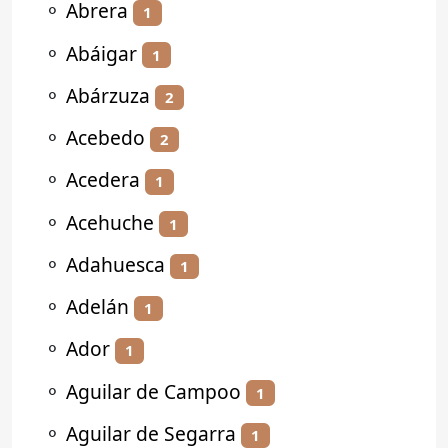
⚬
Abrera
1
⚬
Abáigar
1
⚬
Abárzuza
2
⚬
Acebedo
2
⚬
Acedera
1
⚬
Acehuche
1
⚬
Adahuesca
1
⚬
Adelán
1
⚬
Ador
1
⚬
Aguilar de Campoo
1
⚬
Aguilar de Segarra
1