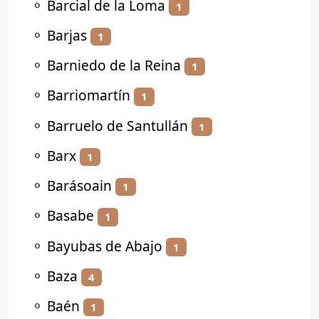
⚬
Barcial de la Loma
1
⚬
Barjas
1
⚬
Barniedo de la Reina
1
⚬
Barriomartín
1
⚬
Barruelo de Santullán
1
⚬
Barx
1
⚬
Barásoain
1
⚬
Basabe
1
⚬
Bayubas de Abajo
1
⚬
Baza
4
⚬
Baén
1