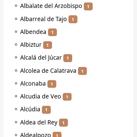
⚬
Albalate del Arzobispo
1
⚬
Albarreal de Tajo
1
⚬
Albendea
1
⚬
Albiztur
1
⚬
Alcalá del Júcar
1
⚬
Alcolea de Calatrava
1
⚬
Alconaba
1
⚬
Alcudia de Veo
1
⚬
Alcúdia
1
⚬
Aldea del Rey
1
⚬
Aldealpozo
1