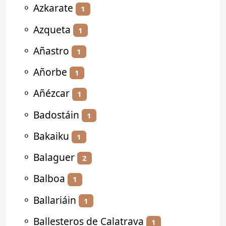
⚬
Azkarate
1
⚬
Azqueta
1
⚬
Añastro
1
⚬
Añorbe
1
⚬
Añézcar
1
⚬
Badostáin
1
⚬
Bakaiku
1
⚬
Balaguer
2
⚬
Balboa
1
⚬
Ballariáin
1
⚬
Ballesteros de Calatrava
1