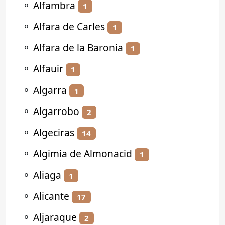
⚬
Alfambra
1
⚬
Alfara de Carles
1
⚬
Alfara de la Baronia
1
⚬
Alfauir
1
⚬
Algarra
1
⚬
Algarrobo
2
⚬
Algeciras
14
⚬
Algimia de Almonacid
1
⚬
Aliaga
1
⚬
Alicante
17
⚬
Aljaraque
2