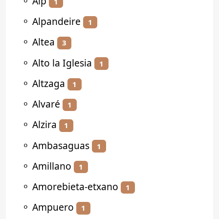
⚬
Alp
1
⚬
Alpandeire
1
⚬
Altea
3
⚬
Alto la Iglesia
1
⚬
Altzaga
1
⚬
Alvaré
1
⚬
Alzira
1
⚬
Ambasaguas
1
⚬
Amillano
1
⚬
Amorebieta-etxano
1
⚬
Ampuero
1