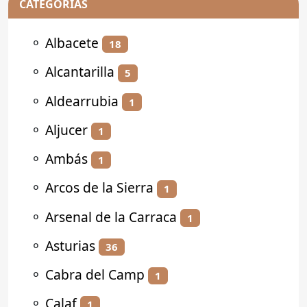
CATEGORÍAS
⚬
Albacete
18
⚬
Alcantarilla
5
⚬
Aldearrubia
1
⚬
Aljucer
1
⚬
Ambás
1
⚬
Arcos de la Sierra
1
⚬
Arsenal de la Carraca
1
⚬
Asturias
36
⚬
Cabra del Camp
1
⚬
Calaf
1