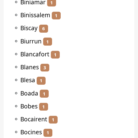
⚬
Biniamar
1
⚬
Binissalem
1
⚬
Biscay
6
⚬
Biurrun
1
⚬
Blancafort
1
⚬
Blanes
3
⚬
Blesa
1
⚬
Boada
1
⚬
Bobes
1
⚬
Bocairent
1
⚬
Bocines
1