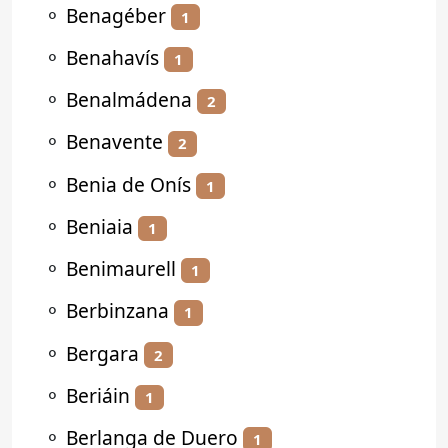
⚬
Benagéber
1
⚬
Benahavís
1
⚬
Benalmádena
2
⚬
Benavente
2
⚬
Benia de Onís
1
⚬
Beniaia
1
⚬
Benimaurell
1
⚬
Berbinzana
1
⚬
Bergara
2
⚬
Beriáin
1
⚬
Berlanga de Duero
1