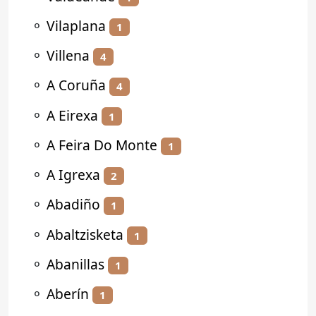
⚬
Vilaplana
1
⚬
Villena
4
⚬
A Coruña
4
⚬
A Eirexa
1
⚬
A Feira Do Monte
1
⚬
A Igrexa
2
⚬
Abadiño
1
⚬
Abaltzisketa
1
⚬
Abanillas
1
⚬
Aberín
1