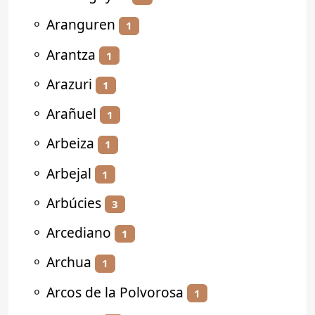
⚬
Aranguren
1
⚬
Arantza
1
⚬
Arazuri
1
⚬
Arañuel
1
⚬
Arbeiza
1
⚬
Arbejal
1
⚬
Arbúcies
3
⚬
Arcediano
1
⚬
Archua
1
⚬
Arcos de la Polvorosa
1