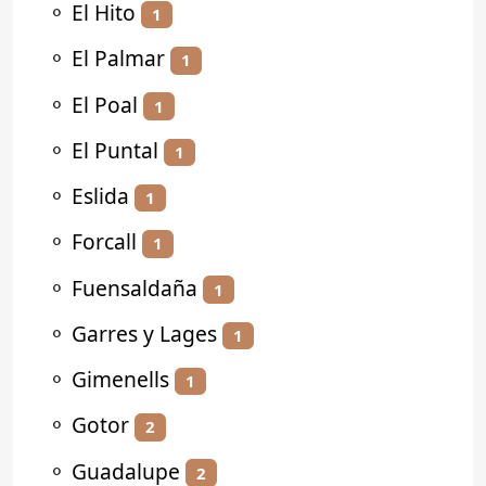
⚬
El Hito
1
⚬
El Palmar
1
⚬
El Poal
1
⚬
El Puntal
1
⚬
Eslida
1
⚬
Forcall
1
⚬
Fuensaldaña
1
⚬
Garres y Lages
1
⚬
Gimenells
1
⚬
Gotor
2
⚬
Guadalupe
2