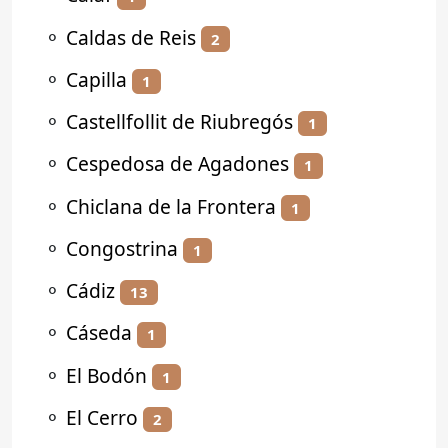
⚬
Caldas de Reis
2
⚬
Capilla
1
⚬
Castellfollit de Riubregós
1
⚬
Cespedosa de Agadones
1
⚬
Chiclana de la Frontera
1
⚬
Congostrina
1
⚬
Cádiz
13
⚬
Cáseda
1
⚬
El Bodón
1
⚬
El Cerro
2