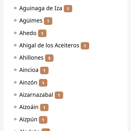
⚬
Aguinaga de Iza
1
⚬
Agüimes
1
⚬
Ahedo
1
⚬
Ahigal de los Aceiteros
1
⚬
Ahillones
3
⚬
Aincioa
1
⚬
Ainzón
1
⚬
Aizarnazabal
1
⚬
Aizoáin
1
⚬
Aizpún
1