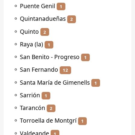
⚬
Puente Genil
1
⚬
Quintanadueñas
2
⚬
Quinto
2
⚬
Raya (la)
1
⚬
San Benito - Progreso
1
⚬
San Fernando
12
⚬
Santa María de Gimenells
1
⚬
Sarrión
1
⚬
Tarancón
2
⚬
Torroella de Montgrí
1
⚬
Valdeande
1