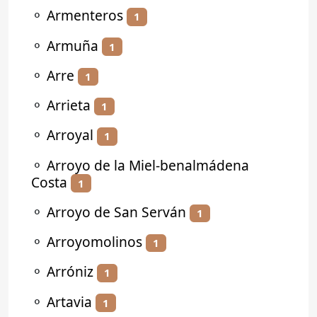
⚬
Armenteros
1
⚬
Armuña
1
⚬
Arre
1
⚬
Arrieta
1
⚬
Arroyal
1
⚬
Arroyo de la Miel-benalmádena
Costa
1
⚬
Arroyo de San Serván
1
⚬
Arroyomolinos
1
⚬
Arróniz
1
⚬
Artavia
1