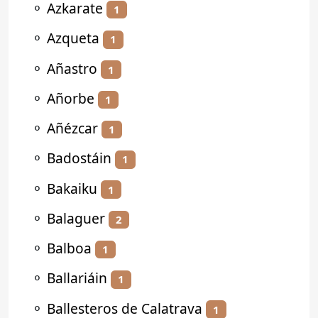
⚬
Azkarate
1
⚬
Azqueta
1
⚬
Añastro
1
⚬
Añorbe
1
⚬
Añézcar
1
⚬
Badostáin
1
⚬
Bakaiku
1
⚬
Balaguer
2
⚬
Balboa
1
⚬
Ballariáin
1
⚬
Ballesteros de Calatrava
1