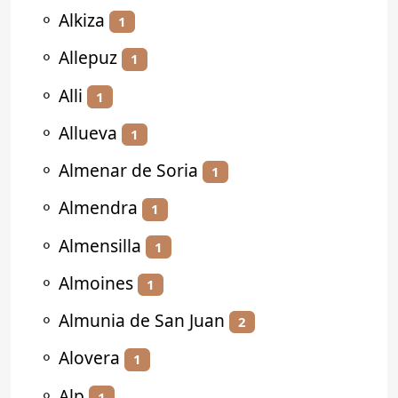
⚬
Alkiza
1
⚬
Allepuz
1
⚬
Alli
1
⚬
Allueva
1
⚬
Almenar de Soria
1
⚬
Almendra
1
⚬
Almensilla
1
⚬
Almoines
1
⚬
Almunia de San Juan
2
⚬
Alovera
1
⚬
Alp
1