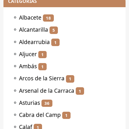
CATEGORÍAS
⚬
Albacete
18
⚬
Alcantarilla
5
⚬
Aldearrubia
1
⚬
Aljucer
1
⚬
Ambás
1
⚬
Arcos de la Sierra
1
⚬
Arsenal de la Carraca
1
⚬
Asturias
36
⚬
Cabra del Camp
1
⚬
Calaf
1