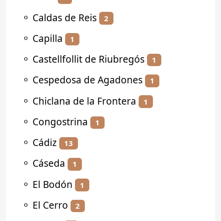
⚬
Caldas de Reis
2
⚬
Capilla
1
⚬
Castellfollit de Riubregós
1
⚬
Cespedosa de Agadones
1
⚬
Chiclana de la Frontera
1
⚬
Congostrina
1
⚬
Cádiz
13
⚬
Cáseda
1
⚬
El Bodón
1
⚬
El Cerro
2