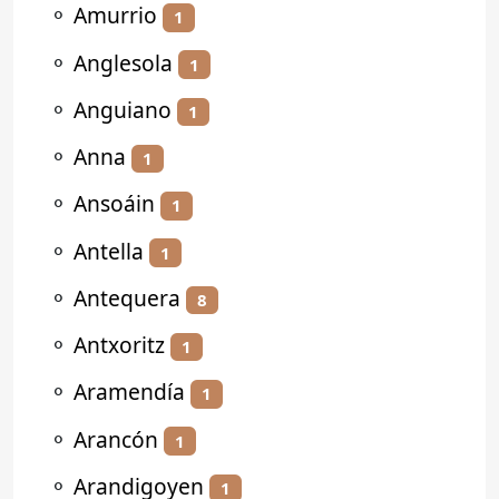
⚬
Amurrio
1
⚬
Anglesola
1
⚬
Anguiano
1
⚬
Anna
1
⚬
Ansoáin
1
⚬
Antella
1
⚬
Antequera
8
⚬
Antxoritz
1
⚬
Aramendía
1
⚬
Arancón
1
⚬
Arandigoyen
1