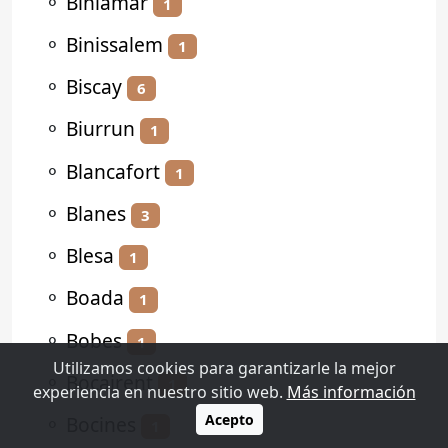
⚬
Biniamar
1
⚬
Binissalem
1
⚬
Biscay
6
⚬
Biurrun
1
⚬
Blancafort
1
⚬
Blanes
3
⚬
Blesa
1
⚬
Boada
1
⚬
Bobes
1
Utilizamos cookies para garantizarle la mejor
⚬
Bocairent
1
experiencia en nuestro sitio web.
Más información
Acepto
⚬
Bocines
1