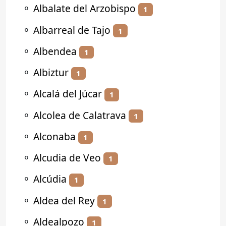
⚬
Albalate del Arzobispo
1
⚬
Albarreal de Tajo
1
⚬
Albendea
1
⚬
Albiztur
1
⚬
Alcalá del Júcar
1
⚬
Alcolea de Calatrava
1
⚬
Alconaba
1
⚬
Alcudia de Veo
1
⚬
Alcúdia
1
⚬
Aldea del Rey
1
⚬
Aldealpozo
1