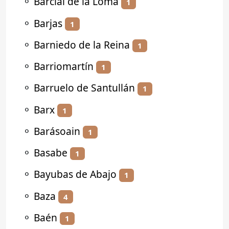
⚬
Barcial de la Loma
1
⚬
Barjas
1
⚬
Barniedo de la Reina
1
⚬
Barriomartín
1
⚬
Barruelo de Santullán
1
⚬
Barx
1
⚬
Barásoain
1
⚬
Basabe
1
⚬
Bayubas de Abajo
1
⚬
Baza
4
⚬
Baén
1