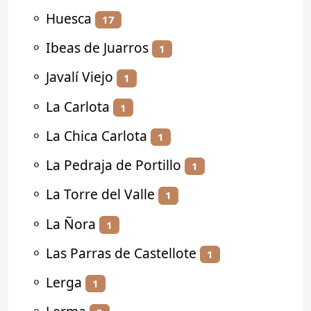
⚬
Huesca
17
⚬
Ibeas de Juarros
1
⚬
Javalí Viejo
1
⚬
La Carlota
1
⚬
La Chica Carlota
1
⚬
La Pedraja de Portillo
1
⚬
La Torre del Valle
1
⚬
La Ñora
1
⚬
Las Parras de Castellote
1
⚬
Lerga
1