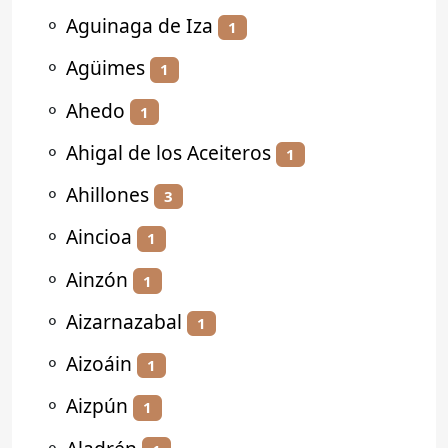
⚬
Aguinaga de Iza
1
⚬
Agüimes
1
⚬
Ahedo
1
⚬
Ahigal de los Aceiteros
1
⚬
Ahillones
3
⚬
Aincioa
1
⚬
Ainzón
1
⚬
Aizarnazabal
1
⚬
Aizoáin
1
⚬
Aizpún
1