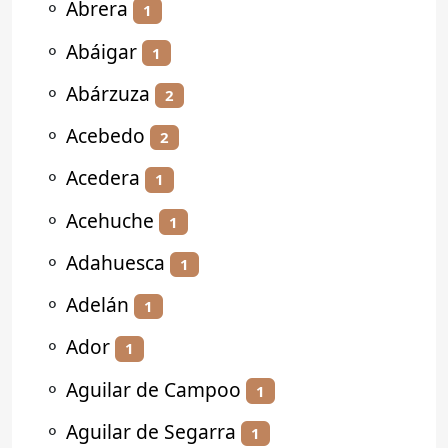
⚬
Abrera
1
⚬
Abáigar
1
⚬
Abárzuza
2
⚬
Acebedo
2
⚬
Acedera
1
⚬
Acehuche
1
⚬
Adahuesca
1
⚬
Adelán
1
⚬
Ador
1
⚬
Aguilar de Campoo
1
⚬
Aguilar de Segarra
1