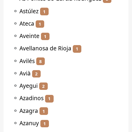
⚬
Astúlez
1
⚬
Ateca
1
⚬
Aveinte
1
⚬
Avellanosa de Rioja
1
⚬
Avilés
8
⚬
Avià
2
⚬
Ayegui
2
⚬
Azadinos
1
⚬
Azagra
1
⚬
Azanuy
1