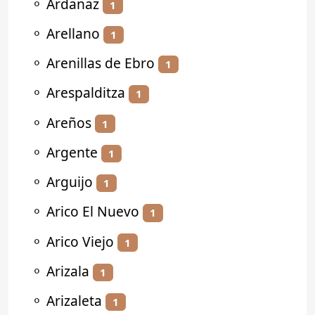
⚬
Ardanaz
1
⚬
Arellano
1
⚬
Arenillas de Ebro
1
⚬
Arespalditza
1
⚬
Areños
1
⚬
Argente
1
⚬
Arguijo
1
⚬
Arico El Nuevo
1
⚬
Arico Viejo
1
⚬
Arizala
1
⚬
Arizaleta
1