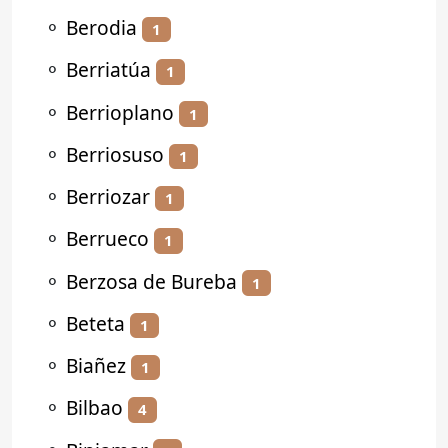
⚬
Berodia
1
⚬
Berriatúa
1
⚬
Berrioplano
1
⚬
Berriosuso
1
⚬
Berriozar
1
⚬
Berrueco
1
⚬
Berzosa de Bureba
1
⚬
Beteta
1
⚬
Biañez
1
⚬
Bilbao
4