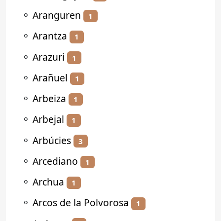
⚬
Aranguren
1
⚬
Arantza
1
⚬
Arazuri
1
⚬
Arañuel
1
⚬
Arbeiza
1
⚬
Arbejal
1
⚬
Arbúcies
3
⚬
Arcediano
1
⚬
Archua
1
⚬
Arcos de la Polvorosa
1