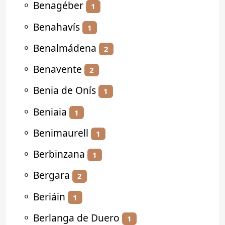
⚬
Benagéber
1
⚬
Benahavís
1
⚬
Benalmádena
2
⚬
Benavente
2
⚬
Benia de Onís
1
⚬
Beniaia
1
⚬
Benimaurell
1
⚬
Berbinzana
1
⚬
Bergara
2
⚬
Beriáin
1
⚬
Berlanga de Duero
1