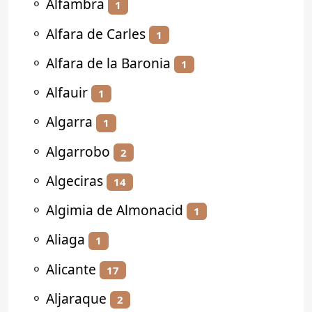
⚬
Alfambra
1
⚬
Alfara de Carles
1
⚬
Alfara de la Baronia
1
⚬
Alfauir
1
⚬
Algarra
1
⚬
Algarrobo
2
⚬
Algeciras
14
⚬
Algimia de Almonacid
1
⚬
Aliaga
1
⚬
Alicante
17
⚬
Aljaraque
2