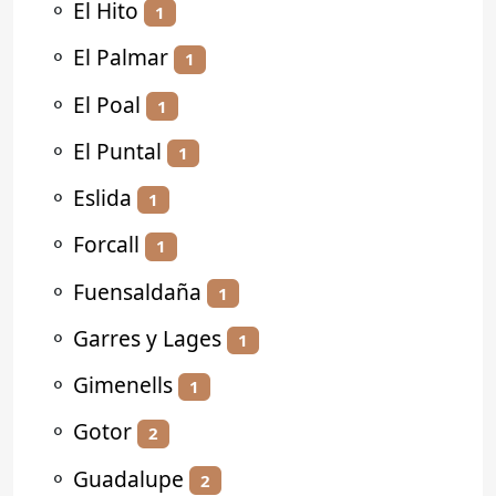
⚬
El Hito
1
⚬
El Palmar
1
⚬
El Poal
1
⚬
El Puntal
1
⚬
Eslida
1
⚬
Forcall
1
⚬
Fuensaldaña
1
⚬
Garres y Lages
1
⚬
Gimenells
1
⚬
Gotor
2
⚬
Guadalupe
2