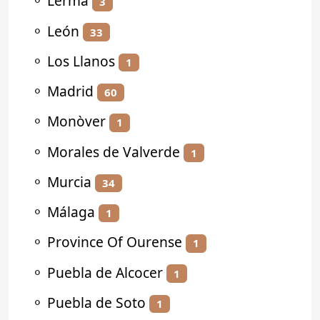
⚬
Lerma
3
⚬
León
33
⚬
Los Llanos
1
⚬
Madrid
60
⚬
Monòver
1
⚬
Morales de Valverde
1
⚬
Murcia
34
⚬
Málaga
1
⚬
Province Of Ourense
1
⚬
Puebla de Alcocer
1
⚬
Puebla de Soto
1