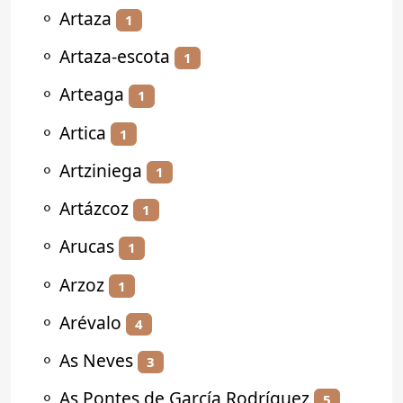
⚬
Artaza
1
⚬
Artaza-escota
1
⚬
Arteaga
1
⚬
Artica
1
⚬
Artziniega
1
⚬
Artázcoz
1
⚬
Arucas
1
⚬
Arzoz
1
⚬
Arévalo
4
⚬
As Neves
3
⚬
As Pontes de García Rodríguez
5