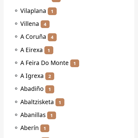
⚬
Vilaplana
1
⚬
Villena
4
⚬
A Coruña
4
⚬
A Eirexa
1
⚬
A Feira Do Monte
1
⚬
A Igrexa
2
⚬
Abadiño
1
⚬
Abaltzisketa
1
⚬
Abanillas
1
⚬
Aberín
1