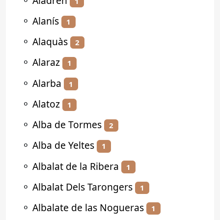
⚬
Aladrén
1
⚬
Alanís
1
⚬
Alaquàs
2
⚬
Alaraz
1
⚬
Alarba
1
⚬
Alatoz
1
⚬
Alba de Tormes
2
⚬
Alba de Yeltes
1
⚬
Albalat de la Ribera
1
⚬
Albalat Dels Tarongers
1
⚬
Albalate de las Nogueras
1