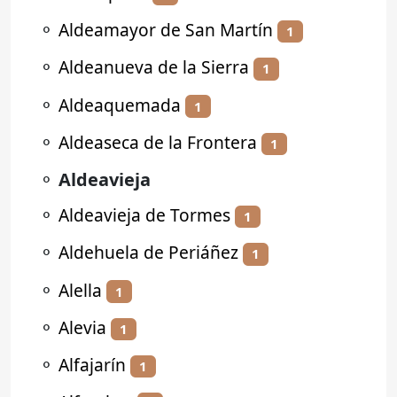
⚬
Aldeamayor de San Martín
1
⚬
Aldeanueva de la Sierra
1
⚬
Aldeaquemada
1
⚬
Aldeaseca de la Frontera
1
⚬
Aldeavieja
⚬
Aldeavieja de Tormes
1
⚬
Aldehuela de Periáñez
1
⚬
Alella
1
⚬
Alevia
1
⚬
Alfajarín
1