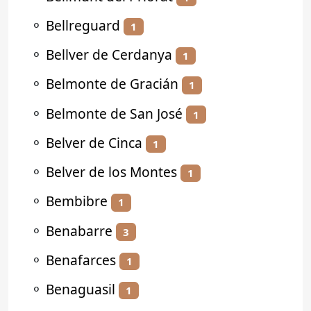
⚬
Bellreguard
1
⚬
Bellver de Cerdanya
1
⚬
Belmonte de Gracián
1
⚬
Belmonte de San José
1
⚬
Belver de Cinca
1
⚬
Belver de los Montes
1
⚬
Bembibre
1
⚬
Benabarre
3
⚬
Benafarces
1
⚬
Benaguasil
1