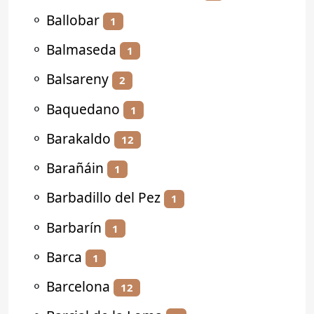
⚬
Ballobar
1
⚬
Balmaseda
1
⚬
Balsareny
2
⚬
Baquedano
1
⚬
Barakaldo
12
⚬
Barañáin
1
⚬
Barbadillo del Pez
1
⚬
Barbarín
1
⚬
Barca
1
⚬
Barcelona
12