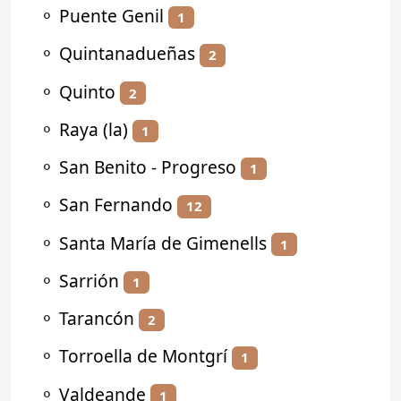
⚬
Puente Genil
1
⚬
Quintanadueñas
2
⚬
Quinto
2
⚬
Raya (la)
1
⚬
San Benito - Progreso
1
⚬
San Fernando
12
⚬
Santa María de Gimenells
1
⚬
Sarrión
1
⚬
Tarancón
2
⚬
Torroella de Montgrí
1
⚬
Valdeande
1