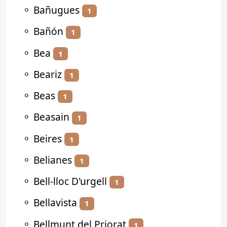
⚬
Bañugues
1
⚬
Bañón
1
⚬
Bea
1
⚬
Beariz
1
⚬
Beas
1
⚬
Beasain
1
⚬
Beires
1
⚬
Belianes
1
⚬
Bell-lloc D'urgell
1
⚬
Bellavista
1
⚬
Bellmunt del Priorat
1