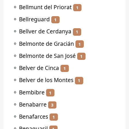
⚬
Bellmunt del Priorat
1
⚬
Bellreguard
1
⚬
Bellver de Cerdanya
1
⚬
Belmonte de Gracián
1
⚬
Belmonte de San José
1
⚬
Belver de Cinca
1
⚬
Belver de los Montes
1
⚬
Bembibre
1
⚬
Benabarre
3
⚬
Benafarces
1
⚬
Benaguasil