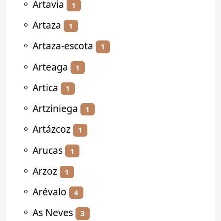
⚬
Artavia
1
⚬
Artaza
1
⚬
Artaza-escota
1
⚬
Arteaga
1
⚬
Artica
1
⚬
Artziniega
1
⚬
Artázcoz
1
⚬
Arucas
1
⚬
Arzoz
1
⚬
Arévalo
4
⚬
As Neves
3