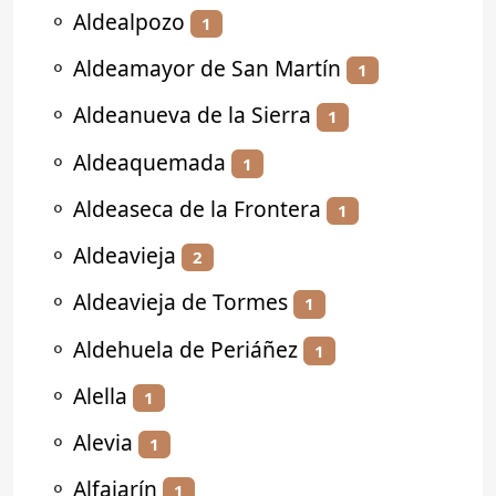
⚬
Aldealpozo
1
⚬
Aldeamayor de San Martín
1
⚬
Aldeanueva de la Sierra
1
⚬
Aldeaquemada
1
⚬
Aldeaseca de la Frontera
1
⚬
Aldeavieja
2
⚬
Aldeavieja de Tormes
1
⚬
Aldehuela de Periáñez
1
⚬
Alella
1
⚬
Alevia
1
⚬
Alfajarín
1