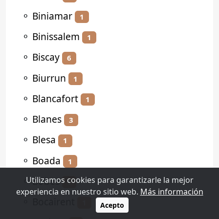
⚬
Biniamar
1
⚬
Binissalem
1
⚬
Biscay
6
⚬
Biurrun
1
⚬
Blancafort
1
⚬
Blanes
3
⚬
Blesa
1
⚬
Boada
1
⚬
Bobes
Utilizamos cookies para garantizarle la mejor
1
experiencia en nuestro sitio web.
Más información
⚬
Bocairent
1
Acepto