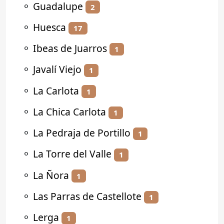
⚬
Guadalupe
2
⚬
Huesca
17
⚬
Ibeas de Juarros
1
⚬
Javalí Viejo
1
⚬
La Carlota
1
⚬
La Chica Carlota
1
⚬
La Pedraja de Portillo
1
⚬
La Torre del Valle
1
⚬
La Ñora
1
⚬
Las Parras de Castellote
1
⚬
Lerga
1