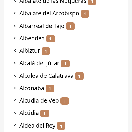
⚬
Albalate de las Nogueras
1
⚬
Albalate del Arzobispo
1
⚬
Albarreal de Tajo
1
⚬
Albendea
1
⚬
Albiztur
1
⚬
Alcalá del Júcar
1
⚬
Alcolea de Calatrava
1
⚬
Alconaba
1
⚬
Alcudia de Veo
1
⚬
Alcúdia
1
⚬
Aldea del Rey
1