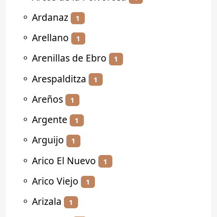
⚬
Ardanaz
1
⚬
Arellano
1
⚬
Arenillas de Ebro
1
⚬
Arespalditza
1
⚬
Areños
1
⚬
Argente
1
⚬
Arguijo
1
⚬
Arico El Nuevo
1
⚬
Arico Viejo
1
⚬
Arizala
1