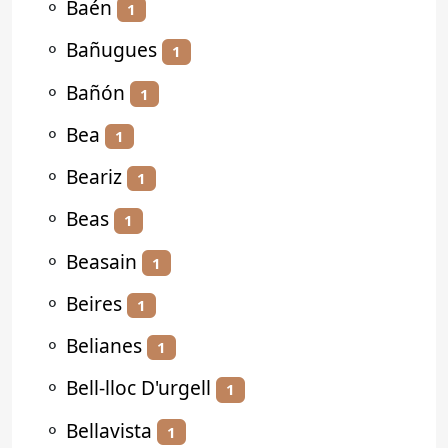
⚬
Baén
1
⚬
Bañugues
1
⚬
Bañón
1
⚬
Bea
1
⚬
Beariz
1
⚬
Beas
1
⚬
Beasain
1
⚬
Beires
1
⚬
Belianes
1
⚬
Bell-lloc D'urgell
1
⚬
Bellavista
1