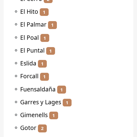
⚬
El Hito
1
⚬
El Palmar
1
⚬
El Poal
1
⚬
El Puntal
1
⚬
Eslida
1
⚬
Forcall
1
⚬
Fuensaldaña
1
⚬
Garres y Lages
1
⚬
Gimenells
1
⚬
Gotor
2