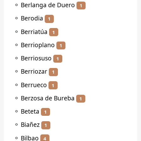
⚬
Berlanga de Duero
1
⚬
Berodia
1
⚬
Berriatúa
1
⚬
Berrioplano
1
⚬
Berriosuso
1
⚬
Berriozar
1
⚬
Berrueco
1
⚬
Berzosa de Bureba
1
⚬
Beteta
1
⚬
Biañez
1
⚬
Bilbao
4