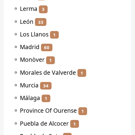
⚬
Lerma
3
⚬
León
33
⚬
Los Llanos
1
⚬
Madrid
60
⚬
Monòver
1
⚬
Morales de Valverde
1
⚬
Murcia
34
⚬
Málaga
1
⚬
Province Of Ourense
1
⚬
Puebla de Alcocer
1