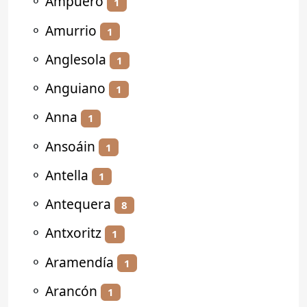
⚬
Ampuero
1
⚬
Amurrio
1
⚬
Anglesola
1
⚬
Anguiano
1
⚬
Anna
1
⚬
Ansoáin
1
⚬
Antella
1
⚬
Antequera
8
⚬
Antxoritz
1
⚬
Aramendía
1
⚬
Arancón
1