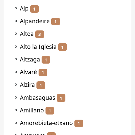
⚬
Alp
1
⚬
Alpandeire
1
⚬
Altea
3
⚬
Alto la Iglesia
1
⚬
Altzaga
1
⚬
Alvaré
1
⚬
Alzira
1
⚬
Ambasaguas
1
⚬
Amillano
1
⚬
Amorebieta-etxano
1