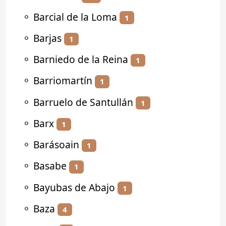
⚬
Barcial de la Loma
1
⚬
Barjas
1
⚬
Barniedo de la Reina
1
⚬
Barriomartín
1
⚬
Barruelo de Santullán
1
⚬
Barx
1
⚬
Barásoain
1
⚬
Basabe
1
⚬
Bayubas de Abajo
1
⚬
Baza
4