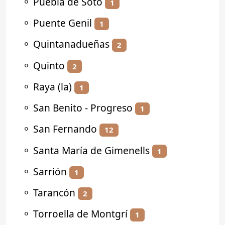
⚬
Puebla de Soto
1
⚬
Puente Genil
1
⚬
Quintanadueñas
2
⚬
Quinto
2
⚬
Raya (la)
1
⚬
San Benito - Progreso
1
⚬
San Fernando
12
⚬
Santa María de Gimenells
1
⚬
Sarrión
1
⚬
Tarancón
2
⚬
Torroella de Montgrí
1