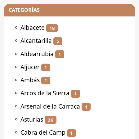
CATEGORÍAS
⚬
Albacete
18
⚬
Alcantarilla
5
⚬
Aldearrubia
1
⚬
Aljucer
1
⚬
Ambás
1
⚬
Arcos de la Sierra
1
⚬
Arsenal de la Carraca
1
⚬
Asturias
36
⚬
Cabra del Camp
1