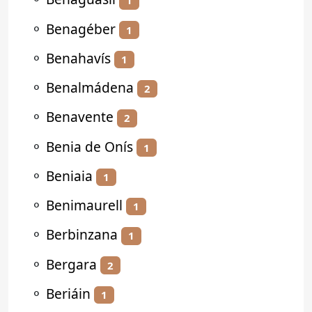
1
⚬
Benagéber
1
⚬
Benahavís
1
⚬
Benalmádena
2
⚬
Benavente
2
⚬
Benia de Onís
1
⚬
Beniaia
1
⚬
Benimaurell
1
⚬
Berbinzana
1
⚬
Bergara
2
⚬
Beriáin
1