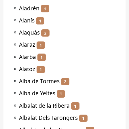
⚬
Aladrén
1
⚬
Alanís
1
⚬
Alaquàs
2
⚬
Alaraz
1
⚬
Alarba
1
⚬
Alatoz
1
⚬
Alba de Tormes
2
⚬
Alba de Yeltes
1
⚬
Albalat de la Ribera
1
⚬
Albalat Dels Tarongers
1