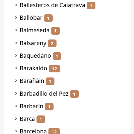
⚬
Ballesteros de Calatrava
1
⚬
Ballobar
1
⚬
Balmaseda
1
⚬
Balsareny
2
⚬
Baquedano
1
⚬
Barakaldo
12
⚬
Barañáin
1
⚬
Barbadillo del Pez
1
⚬
Barbarín
1
⚬
Barca
1
⚬
Barcelona
12