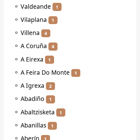
⚬
Valdeande
1
⚬
Vilaplana
1
⚬
Villena
4
⚬
A Coruña
4
⚬
A Eirexa
1
⚬
A Feira Do Monte
1
⚬
A Igrexa
2
⚬
Abadiño
1
⚬
Abaltzisketa
1
⚬
Abanillas
1
⚬
Aberín
1