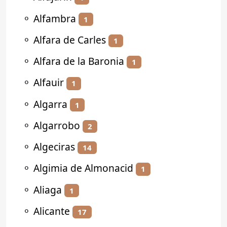
⚬
Alfambra
1
⚬
Alfara de Carles
1
⚬
Alfara de la Baronia
1
⚬
Alfauir
1
⚬
Algarra
1
⚬
Algarrobo
2
⚬
Algeciras
14
⚬
Algimia de Almonacid
1
⚬
Aliaga
1
⚬
Alicante
17