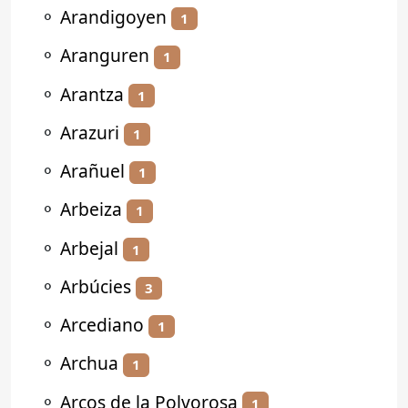
⚬
Arandigoyen
1
⚬
Aranguren
1
⚬
Arantza
1
⚬
Arazuri
1
⚬
Arañuel
1
⚬
Arbeiza
1
⚬
Arbejal
1
⚬
Arbúcies
3
⚬
Arcediano
1
⚬
Archua
1
⚬
Arcos de la Polvorosa
1