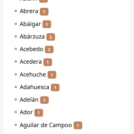
⚬
Abrera
1
⚬
Abáigar
1
⚬
Abárzuza
2
⚬
Acebedo
2
⚬
Acedera
1
⚬
Acehuche
1
⚬
Adahuesca
1
⚬
Adelán
1
⚬
Ador
1
⚬
Aguilar de Campoo
1