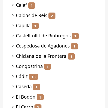
⚬
Calaf
1
⚬
Caldas de Reis
2
⚬
Capilla
1
⚬
Castellfollit de Riubregós
1
⚬
Cespedosa de Agadones
1
⚬
Chiclana de la Frontera
1
⚬
Congostrina
1
⚬
Cádiz
13
⚬
Cáseda
1
⚬
El Bodón
1
⚬
El Cerro
2