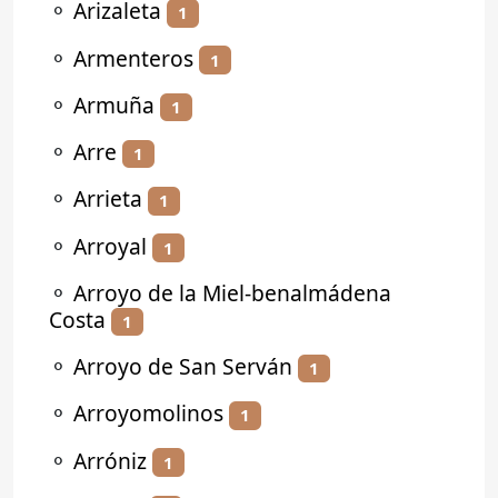
⚬
Arizaleta
1
⚬
Armenteros
1
⚬
Armuña
1
⚬
Arre
1
⚬
Arrieta
1
⚬
Arroyal
1
⚬
Arroyo de la Miel-benalmádena
Costa
1
⚬
Arroyo de San Serván
1
⚬
Arroyomolinos
1
⚬
Arróniz
1