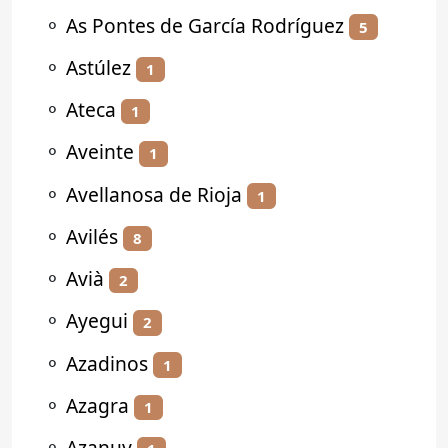
⚬
As Pontes de García Rodríguez
5
⚬
Astúlez
1
⚬
Ateca
1
⚬
Aveinte
1
⚬
Avellanosa de Rioja
1
⚬
Avilés
8
⚬
Avià
2
⚬
Ayegui
2
⚬
Azadinos
1
⚬
Azagra
1
⚬
Azanuy