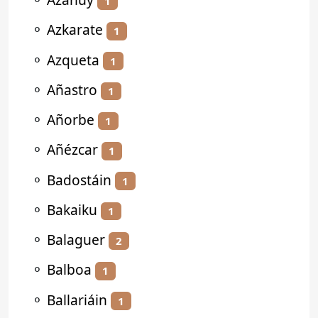
1
⚬
Azkarate
1
⚬
Azqueta
1
⚬
Añastro
1
⚬
Añorbe
1
⚬
Añézcar
1
⚬
Badostáin
1
⚬
Bakaiku
1
⚬
Balaguer
2
⚬
Balboa
1
⚬
Ballariáin
1