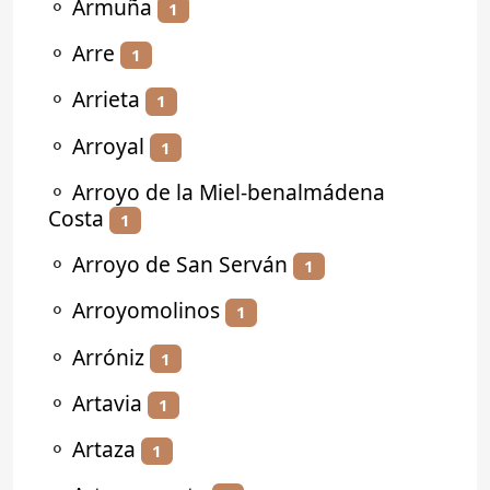
⚬
Armuña
1
⚬
Arre
1
⚬
Arrieta
1
⚬
Arroyal
1
⚬
Arroyo de la Miel-benalmádena
Costa
1
⚬
Arroyo de San Serván
1
⚬
Arroyomolinos
1
⚬
Arróniz
1
⚬
Artavia
1
⚬
Artaza
1