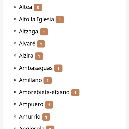
⚬
Altea
3
⚬
Alto la Iglesia
1
⚬
Altzaga
1
⚬
Alvaré
1
⚬
Alzira
1
⚬
Ambasaguas
1
⚬
Amillano
1
⚬
Amorebieta-etxano
1
⚬
Ampuero
1
⚬
Amurrio
1
⚬
Anglesola
1