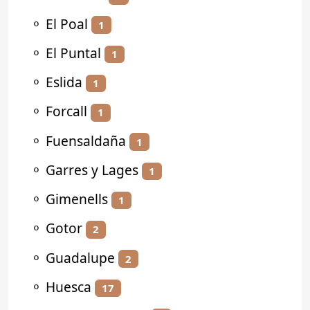
⚬
El Poal
1
⚬
El Puntal
1
⚬
Eslida
1
⚬
Forcall
1
⚬
Fuensaldaña
1
⚬
Garres y Lages
1
⚬
Gimenells
1
⚬
Gotor
2
⚬
Guadalupe
2
⚬
Huesca
17