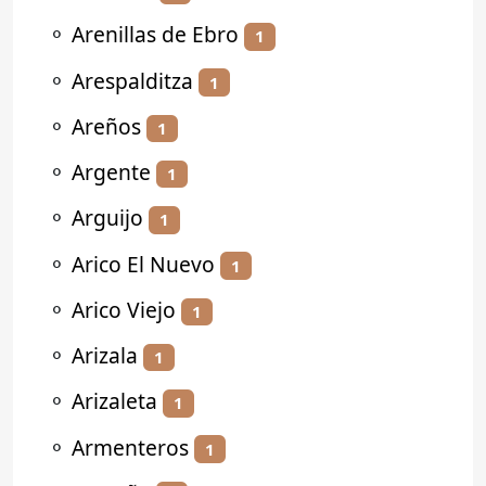
⚬
Arenillas de Ebro
1
⚬
Arespalditza
1
⚬
Areños
1
⚬
Argente
1
⚬
Arguijo
1
⚬
Arico El Nuevo
1
⚬
Arico Viejo
1
⚬
Arizala
1
⚬
Arizaleta
1
⚬
Armenteros
1