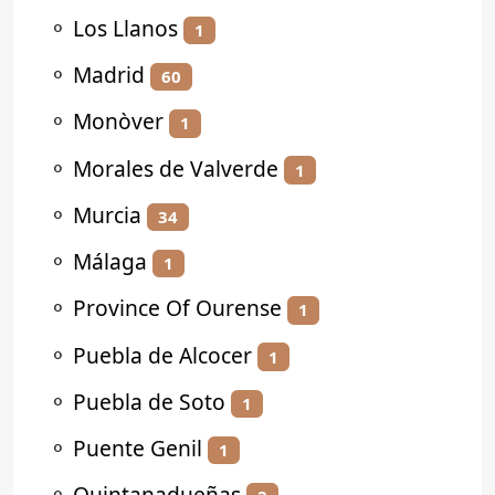
⚬
Los Llanos
1
⚬
Madrid
60
⚬
Monòver
1
⚬
Morales de Valverde
1
⚬
Murcia
34
⚬
Málaga
1
⚬
Province Of Ourense
1
⚬
Puebla de Alcocer
1
⚬
Puebla de Soto
1
⚬
Puente Genil
1
⚬
Quintanadueñas