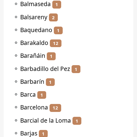
⚬
Balmaseda
1
⚬
Balsareny
2
⚬
Baquedano
1
⚬
Barakaldo
12
⚬
Barañáin
1
⚬
Barbadillo del Pez
1
⚬
Barbarín
1
⚬
Barca
1
⚬
Barcelona
12
⚬
Barcial de la Loma
1
⚬
Barjas
1