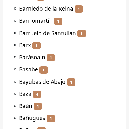
⚬
Barniedo de la Reina
1
⚬
Barriomartín
1
⚬
Barruelo de Santullán
1
⚬
Barx
1
⚬
Barásoain
1
⚬
Basabe
1
⚬
Bayubas de Abajo
1
⚬
Baza
4
⚬
Baén
1
⚬
Bañugues
1