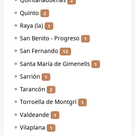
2
⚬
Quinto
2
⚬
Raya (la)
1
⚬
San Benito - Progreso
1
⚬
San Fernando
12
⚬
Santa María de Gimenells
1
⚬
Sarrión
1
⚬
Tarancón
2
⚬
Torroella de Montgrí
1
⚬
Valdeande
1
⚬
Vilaplana
1