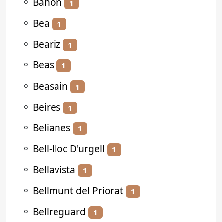
⚬
Bañón
1
⚬
Bea
1
⚬
Beariz
1
⚬
Beas
1
⚬
Beasain
1
⚬
Beires
1
⚬
Belianes
1
⚬
Bell-lloc D'urgell
1
⚬
Bellavista
1
⚬
Bellmunt del Priorat
1
⚬
Bellreguard
1