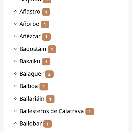
⚬
Añastro
1
⚬
Añorbe
1
⚬
Añézcar
1
⚬
Badostáin
1
⚬
Bakaiku
1
⚬
Balaguer
2
⚬
Balboa
1
⚬
Ballariáin
1
⚬
Ballesteros de Calatrava
1
⚬
Ballobar
1