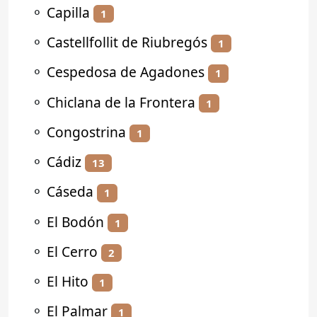
⚬
Capilla
1
⚬
Castellfollit de Riubregós
1
⚬
Cespedosa de Agadones
1
⚬
Chiclana de la Frontera
1
⚬
Congostrina
1
⚬
Cádiz
13
⚬
Cáseda
1
⚬
El Bodón
1
⚬
El Cerro
2
⚬
El Hito
1
⚬
El Palmar
1