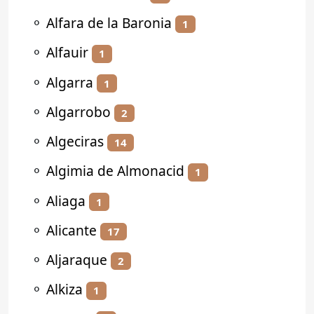
⚬
Alfara de la Baronia
1
⚬
Alfauir
1
⚬
Algarra
1
⚬
Algarrobo
2
⚬
Algeciras
14
⚬
Algimia de Almonacid
1
⚬
Aliaga
1
⚬
Alicante
17
⚬
Aljaraque
2
⚬
Alkiza
1