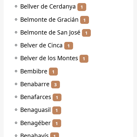
⚬
Bellver de Cerdanya
1
⚬
Belmonte de Gracián
1
⚬
Belmonte de San José
1
⚬
Belver de Cinca
1
⚬
Belver de los Montes
1
⚬
Bembibre
1
⚬
Benabarre
3
⚬
Benafarces
1
⚬
Benaguasil
1
⚬
Benagéber
1
⚬
Benahavís
1