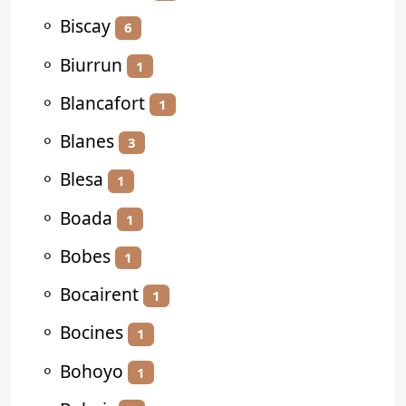
⚬
Biscay
6
⚬
Biurrun
1
⚬
Blancafort
1
⚬
Blanes
3
⚬
Blesa
1
⚬
Boada
1
⚬
Bobes
1
⚬
Bocairent
1
⚬
Bocines
1
⚬
Bohoyo
1