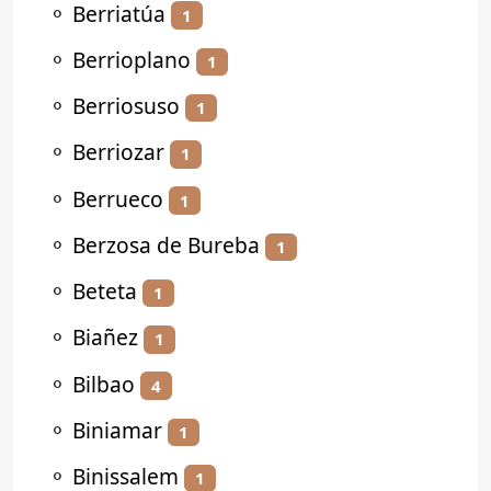
⚬
Berriatúa
1
⚬
Berrioplano
1
⚬
Berriosuso
1
⚬
Berriozar
1
⚬
Berrueco
1
⚬
Berzosa de Bureba
1
⚬
Beteta
1
⚬
Biañez
1
⚬
Bilbao
4
⚬
Biniamar
1
⚬
Binissalem
1