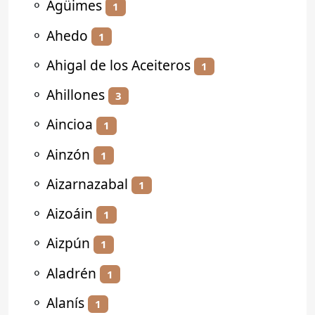
⚬
Agüimes
1
⚬
Ahedo
1
⚬
Ahigal de los Aceiteros
1
⚬
Ahillones
3
⚬
Aincioa
1
⚬
Ainzón
1
⚬
Aizarnazabal
1
⚬
Aizoáin
1
⚬
Aizpún
1
⚬
Aladrén
1
⚬
Alanís
1