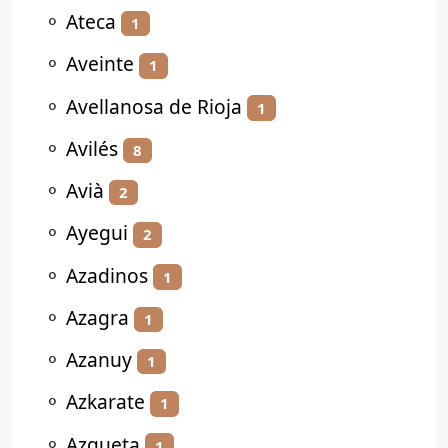
⚬
Ateca
1
⚬
Aveinte
1
⚬
Avellanosa de Rioja
1
⚬
Avilés
8
⚬
Avià
2
⚬
Ayegui
2
⚬
Azadinos
1
⚬
Azagra
1
⚬
Azanuy
1
⚬
Azkarate
1
⚬
Azqueta
1