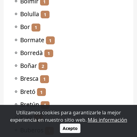
⚬
Bolmir
1
⚬
Bolulla
1
⚬
Bor
1
⚬
Bormate
1
⚬
Borredà
1
⚬
Boñar
2
⚬
Bresca
1
⚬
Bretó
1
⚬
Bretún
1
Utilizamos cookies para garantizarle la mejor
⚬
Brez
1
experiencia en nuestro sitio web.
Más información
Acepto
⚬
Buberos
1