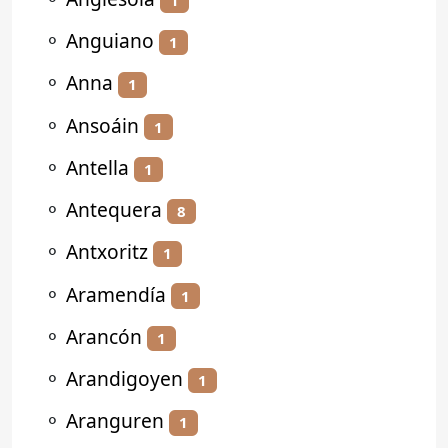
⚬
Anguiano
1
⚬
Anna
1
⚬
Ansoáin
1
⚬
Antella
1
⚬
Antequera
8
⚬
Antxoritz
1
⚬
Aramendía
1
⚬
Arancón
1
⚬
Arandigoyen
1
⚬
Aranguren
1