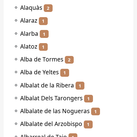
⚬
Alaquàs
2
⚬
Alaraz
1
⚬
Alarba
1
⚬
Alatoz
1
⚬
Alba de Tormes
2
⚬
Alba de Yeltes
1
⚬
Albalat de la Ribera
1
⚬
Albalat Dels Tarongers
1
⚬
Albalate de las Nogueras
1
⚬
Albalate del Arzobispo
1
⚬
Albarreal de Tajo