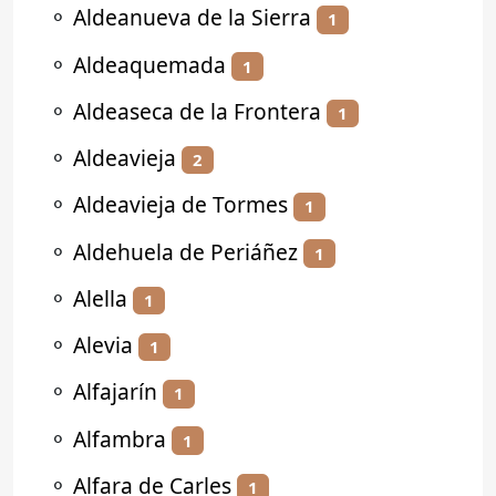
⚬
Aldeanueva de la Sierra
1
⚬
Aldeaquemada
1
⚬
Aldeaseca de la Frontera
1
⚬
Aldeavieja
2
⚬
Aldeavieja de Tormes
1
⚬
Aldehuela de Periáñez
1
⚬
Alella
1
⚬
Alevia
1
⚬
Alfajarín
1
⚬
Alfambra
1
⚬
Alfara de Carles
1