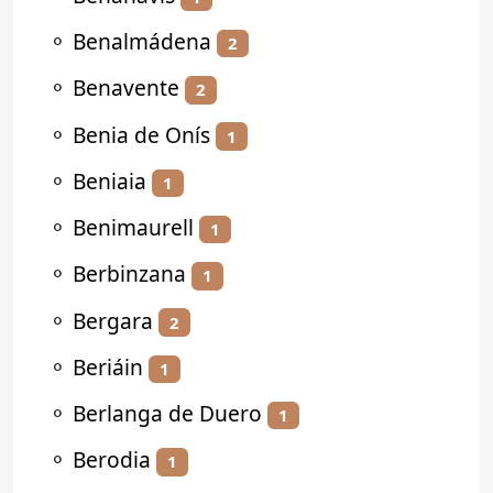
⚬
Benalmádena
2
⚬
Benavente
2
⚬
Benia de Onís
1
⚬
Beniaia
1
⚬
Benimaurell
1
⚬
Berbinzana
1
⚬
Bergara
2
⚬
Beriáin
1
⚬
Berlanga de Duero
1
⚬
Berodia
1