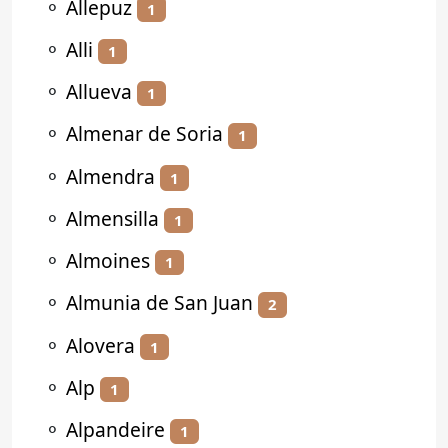
⚬
Allepuz
1
⚬
Alli
1
⚬
Allueva
1
⚬
Almenar de Soria
1
⚬
Almendra
1
⚬
Almensilla
1
⚬
Almoines
1
⚬
Almunia de San Juan
2
⚬
Alovera
1
⚬
Alp
1
⚬
Alpandeire
1