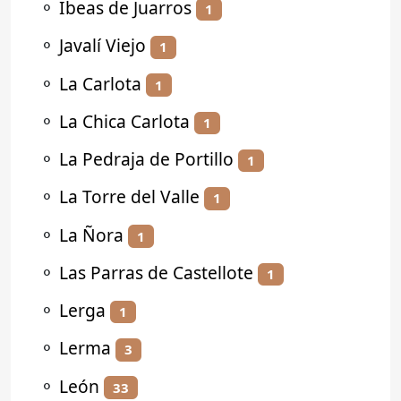
⚬
Ibeas de Juarros
1
⚬
Javalí Viejo
1
⚬
La Carlota
1
⚬
La Chica Carlota
1
⚬
La Pedraja de Portillo
1
⚬
La Torre del Valle
1
⚬
La Ñora
1
⚬
Las Parras de Castellote
1
⚬
Lerga
1
⚬
Lerma
3
⚬
León
33