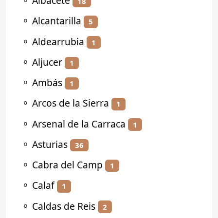
⚬
Albacete
18
⚬
Alcantarilla
5
⚬
Aldearrubia
1
⚬
Aljucer
1
⚬
Ambás
1
⚬
Arcos de la Sierra
1
⚬
Arsenal de la Carraca
1
⚬
Asturias
36
⚬
Cabra del Camp
1
⚬
Calaf
1
⚬
Caldas de Reis
2