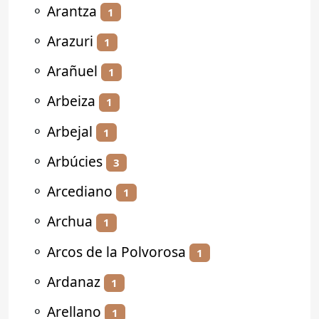
⚬
Arantza
1
⚬
Arazuri
1
⚬
Arañuel
1
⚬
Arbeiza
1
⚬
Arbejal
1
⚬
Arbúcies
3
⚬
Arcediano
1
⚬
Archua
1
⚬
Arcos de la Polvorosa
1
⚬
Ardanaz
1
⚬
Arellano
1