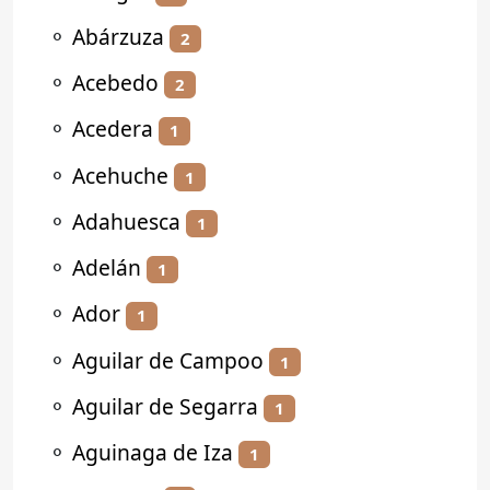
⚬
Abárzuza
2
⚬
Acebedo
2
⚬
Acedera
1
⚬
Acehuche
1
⚬
Adahuesca
1
⚬
Adelán
1
⚬
Ador
1
⚬
Aguilar de Campoo
1
⚬
Aguilar de Segarra
1
⚬
Aguinaga de Iza
1