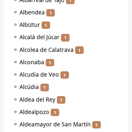
1
⚬
Albendea
1
⚬
Albiztur
1
⚬
Alcalá del Júcar
1
⚬
Alcolea de Calatrava
1
⚬
Alconaba
1
⚬
Alcudia de Veo
1
⚬
Alcúdia
1
⚬
Aldea del Rey
1
⚬
Aldealpozo
1
⚬
Aldeamayor de San Martín
1