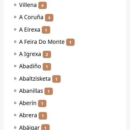
⚬
Villena
4
⚬
A Coruña
4
⚬
A Eirexa
1
⚬
A Feira Do Monte
1
⚬
A Igrexa
2
⚬
Abadiño
1
⚬
Abaltzisketa
1
⚬
Abanillas
1
⚬
Aberín
1
⚬
Abrera
1
⚬
Abáigar
1