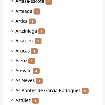
⚬
Artaza-escota
1
⚬
Arteaga
1
⚬
Artica
1
⚬
Artziniega
1
⚬
Artázcoz
1
⚬
Arucas
1
⚬
Arzoz
1
⚬
Arévalo
4
⚬
As Neves
3
⚬
As Pontes de García Rodríguez
5
⚬
Astúlez
1