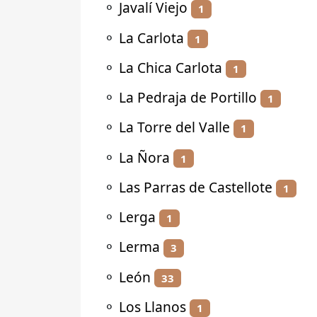
⚬
Javalí Viejo
1
⚬
La Carlota
1
⚬
La Chica Carlota
1
⚬
La Pedraja de Portillo
1
⚬
La Torre del Valle
1
⚬
La Ñora
1
⚬
Las Parras de Castellote
1
⚬
Lerga
1
⚬
Lerma
3
⚬
León
33
⚬
Los Llanos
1