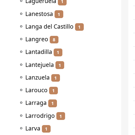
⚬
Lagueruela
1
⚬
Lanestosa
1
⚬
Langa del Castillo
1
⚬
Langreo
8
⚬
Lantadilla
1
⚬
Lantejuela
1
⚬
Lanzuela
1
⚬
Larouco
1
⚬
Larraga
1
⚬
Larrodrigo
1
⚬
Larva
1