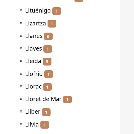
⚬
Lituénigo
1
⚬
Lizartza
1
⚬
Llanes
6
⚬
Llaves
1
⚬
Lleida
3
⚬
Llofriu
1
⚬
Llorac
1
⚬
Lloret de Mar
1
⚬
Llíber
1
⚬
Llívia
1