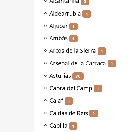
⚬
Alcantarilla
5
⚬
Aldearrubia
1
⚬
Aljucer
1
⚬
Ambás
1
⚬
Arcos de la Sierra
1
⚬
Arsenal de la Carraca
1
⚬
Asturias
36
⚬
Cabra del Camp
1
⚬
Calaf
1
⚬
Caldas de Reis
2
⚬
Capilla
1