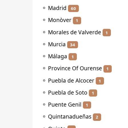
⚬
Madrid
60
⚬
Monòver
1
⚬
Morales de Valverde
1
⚬
Murcia
34
⚬
Málaga
1
⚬
Province Of Ourense
1
⚬
Puebla de Alcocer
1
⚬
Puebla de Soto
1
⚬
Puente Genil
1
⚬
Quintanadueñas
2