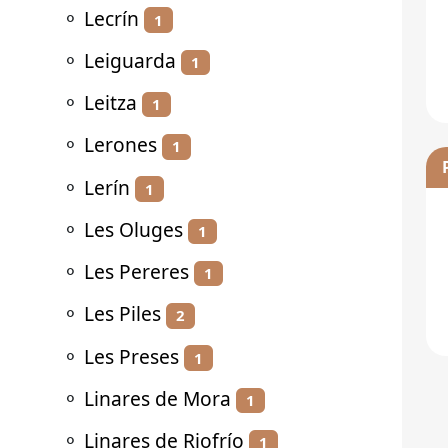
⚬
Lecrín
1
⚬
Leiguarda
1
⚬
Leitza
1
⚬
Lerones
1
⚬
Lerín
1
⚬
Les Oluges
1
⚬
Les Pereres
1
⚬
Les Piles
2
⚬
Les Preses
1
⚬
Linares de Mora
1
⚬
Linares de Riofrío
1