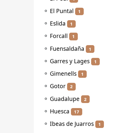
⚬
El Puntal
1
⚬
Eslida
1
⚬
Forcall
1
⚬
Fuensaldaña
1
⚬
Garres y Lages
1
⚬
Gimenells
1
⚬
Gotor
2
⚬
Guadalupe
2
⚬
Huesca
17
⚬
Ibeas de Juarros
1