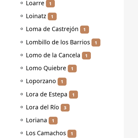
⚬
Loarre
1
⚬
Loinatz
1
⚬
Loma de Castrejón
1
⚬
Lombillo de los Barrios
1
⚬
Lomo de la Cancela
1
⚬
Lomo Quiebre
1
⚬
Loporzano
1
⚬
Lora de Estepa
1
⚬
Lora del Río
3
⚬
Loriana
1
⚬
Los Camachos
1