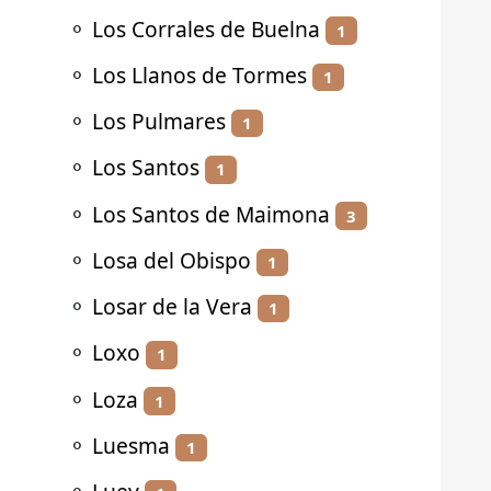
⚬
Los Corrales de Buelna
1
⚬
Los Llanos de Tormes
1
⚬
Los Pulmares
1
⚬
Los Santos
1
⚬
Los Santos de Maimona
3
⚬
Losa del Obispo
1
⚬
Losar de la Vera
1
⚬
Loxo
1
⚬
Loza
1
⚬
Luesma
1