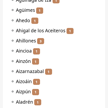
1
⚬
Agüimes
1
⚬
Ahedo
1
⚬
Ahigal de los Aceiteros
1
⚬
Ahillones
3
⚬
Aincioa
1
⚬
Ainzón
1
⚬
Aizarnazabal
1
⚬
Aizoáin
1
⚬
Aizpún
1
⚬
Aladrén
1