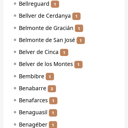
⚬
Bellreguard
1
⚬
Bellver de Cerdanya
1
⚬
Belmonte de Gracián
1
⚬
Belmonte de San José
1
⚬
Belver de Cinca
1
⚬
Belver de los Montes
1
⚬
Bembibre
1
⚬
Benabarre
3
⚬
Benafarces
1
⚬
Benaguasil
1
⚬
Benagéber
1