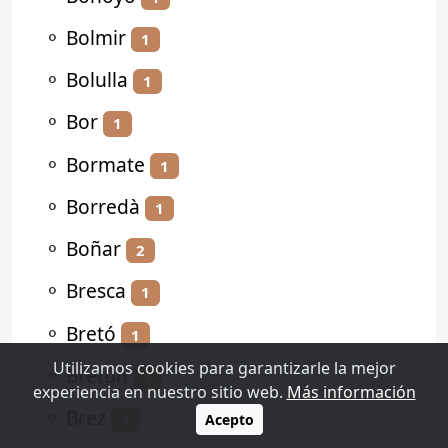
⚬
Bolmir
1
⚬
Bolulla
1
⚬
Bor
1
⚬
Bormate
1
⚬
Borredà
1
⚬
Boñar
2
⚬
Bresca
1
⚬
Bretó
1
Utilizamos cookies para garantizarle la mejor
⚬
Bretún
1
experiencia en nuestro sitio web.
Más información
⚬
Brez
1
Acepto