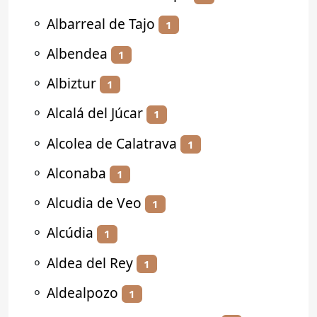
⚬
Albarreal de Tajo
1
⚬
Albendea
1
⚬
Albiztur
1
⚬
Alcalá del Júcar
1
⚬
Alcolea de Calatrava
1
⚬
Alconaba
1
⚬
Alcudia de Veo
1
⚬
Alcúdia
1
⚬
Aldea del Rey
1
⚬
Aldealpozo
1