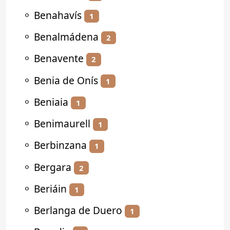
⚬
Benahavís
1
⚬
Benalmádena
2
⚬
Benavente
2
⚬
Benia de Onís
1
⚬
Beniaia
1
⚬
Benimaurell
1
⚬
Berbinzana
1
⚬
Bergara
2
⚬
Beriáin
1
⚬
Berlanga de Duero
1