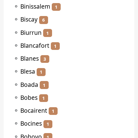
⚬
Binissalem
1
⚬
Biscay
6
⚬
Biurrun
1
⚬
Blancafort
1
⚬
Blanes
3
⚬
Blesa
1
⚬
Boada
1
⚬
Bobes
1
⚬
Bocairent
1
⚬
Bocines
1
⚬
Bohoyo
1