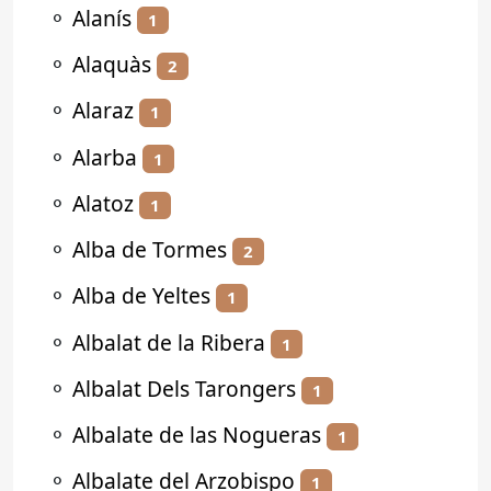
⚬
Alanís
1
⚬
Alaquàs
2
⚬
Alaraz
1
⚬
Alarba
1
⚬
Alatoz
1
⚬
Alba de Tormes
2
⚬
Alba de Yeltes
1
⚬
Albalat de la Ribera
1
⚬
Albalat Dels Tarongers
1
⚬
Albalate de las Nogueras
1
⚬
Albalate del Arzobispo
1