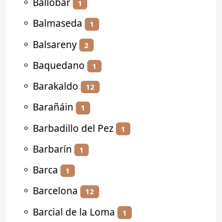
⚬
Ballobar
1
⚬
Balmaseda
1
⚬
Balsareny
2
⚬
Baquedano
1
⚬
Barakaldo
12
⚬
Barañáin
1
⚬
Barbadillo del Pez
1
⚬
Barbarín
1
⚬
Barca
1
⚬
Barcelona
12
⚬
Barcial de la Loma
1