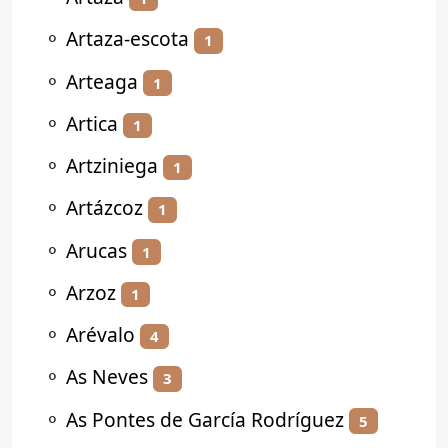
⚬
Artaza-escota
1
⚬
Arteaga
1
⚬
Artica
1
⚬
Artziniega
1
⚬
Artázcoz
1
⚬
Arucas
1
⚬
Arzoz
1
⚬
Arévalo
4
⚬
As Neves
3
⚬
As Pontes de García Rodríguez
5