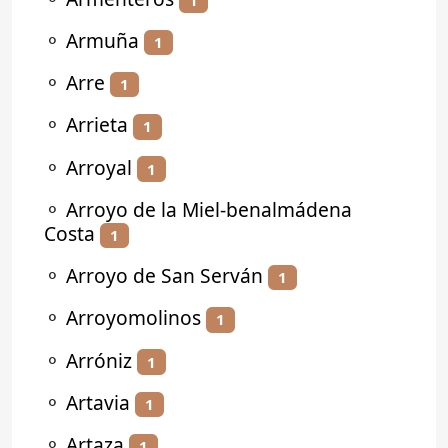
⚬
Armuña
1
⚬
Arre
1
⚬
Arrieta
1
⚬
Arroyal
1
⚬
Arroyo de la Miel-benalmádena
Costa
1
⚬
Arroyo de San Serván
1
⚬
Arroyomolinos
1
⚬
Arróniz
1
⚬
Artavia
1
⚬
Artaza
1