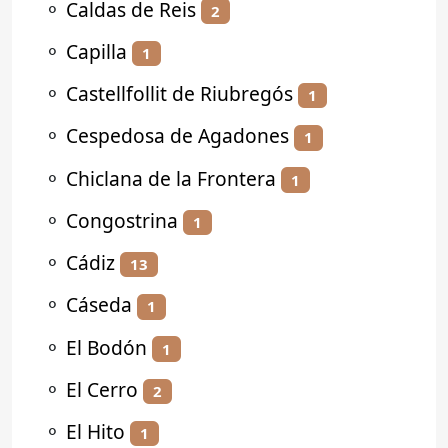
⚬
Caldas de Reis
2
⚬
Capilla
1
⚬
Castellfollit de Riubregós
1
⚬
Cespedosa de Agadones
1
⚬
Chiclana de la Frontera
1
⚬
Congostrina
1
⚬
Cádiz
13
⚬
Cáseda
1
⚬
El Bodón
1
⚬
El Cerro
2
⚬
El Hito
1