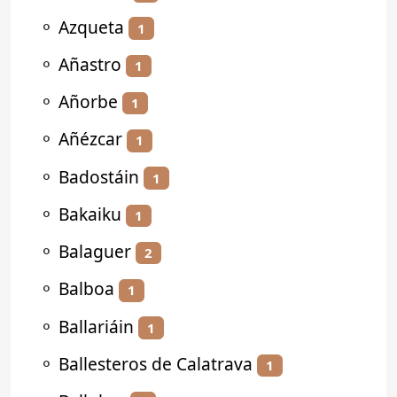
⚬
Azqueta
1
⚬
Añastro
1
⚬
Añorbe
1
⚬
Añézcar
1
⚬
Badostáin
1
⚬
Bakaiku
1
⚬
Balaguer
2
⚬
Balboa
1
⚬
Ballariáin
1
⚬
Ballesteros de Calatrava
1