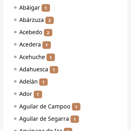
⚬
Abáigar
1
⚬
Abárzuza
2
⚬
Acebedo
2
⚬
Acedera
1
⚬
Acehuche
1
⚬
Adahuesca
1
⚬
Adelán
1
⚬
Ador
1
⚬
Aguilar de Campoo
1
⚬
Aguilar de Segarra
1
⚬
Aguinaga de Iza