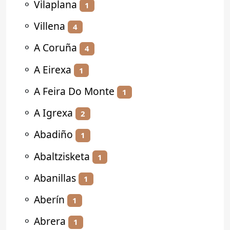
⚬
Vilaplana
1
⚬
Villena
4
⚬
A Coruña
4
⚬
A Eirexa
1
⚬
A Feira Do Monte
1
⚬
A Igrexa
2
⚬
Abadiño
1
⚬
Abaltzisketa
1
⚬
Abanillas
1
⚬
Aberín
1
⚬
Abrera
1