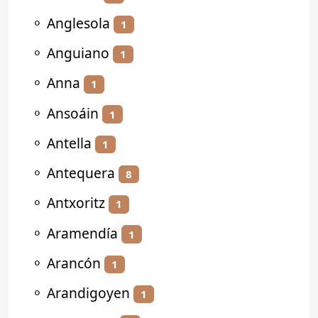
⚬
Anglesola
1
⚬
Anguiano
1
⚬
Anna
1
⚬
Ansoáin
1
⚬
Antella
1
⚬
Antequera
8
⚬
Antxoritz
1
⚬
Aramendía
1
⚬
Arancón
1
⚬
Arandigoyen
1