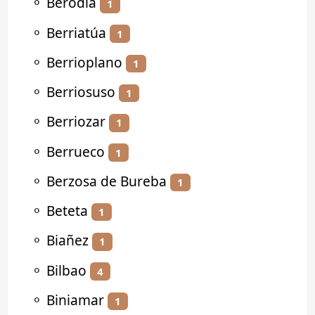
⚬
Berodia
1
⚬
Berriatúa
1
⚬
Berrioplano
1
⚬
Berriosuso
1
⚬
Berriozar
1
⚬
Berrueco
1
⚬
Berzosa de Bureba
1
⚬
Beteta
1
⚬
Biañez
1
⚬
Bilbao
4
⚬
Biniamar
1