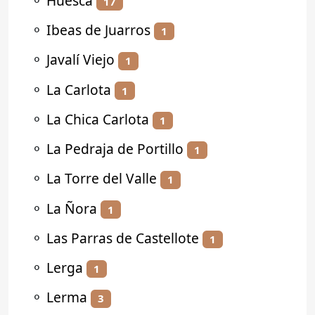
⚬
Huesca
17
⚬
Ibeas de Juarros
1
⚬
Javalí Viejo
1
⚬
La Carlota
1
⚬
La Chica Carlota
1
⚬
La Pedraja de Portillo
1
⚬
La Torre del Valle
1
⚬
La Ñora
1
⚬
Las Parras de Castellote
1
⚬
Lerga
1
⚬
Lerma
3