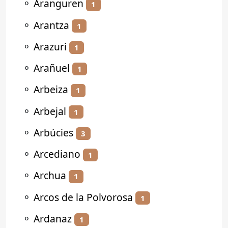
⚬
Aranguren
1
⚬
Arantza
1
⚬
Arazuri
1
⚬
Arañuel
1
⚬
Arbeiza
1
⚬
Arbejal
1
⚬
Arbúcies
3
⚬
Arcediano
1
⚬
Archua
1
⚬
Arcos de la Polvorosa
1
⚬
Ardanaz
1