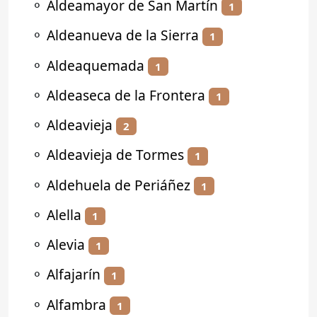
⚬
Aldeamayor de San Martín
1
⚬
Aldeanueva de la Sierra
1
⚬
Aldeaquemada
1
⚬
Aldeaseca de la Frontera
1
⚬
Aldeavieja
2
⚬
Aldeavieja de Tormes
1
⚬
Aldehuela de Periáñez
1
⚬
Alella
1
⚬
Alevia
1
⚬
Alfajarín
1
⚬
Alfambra
1