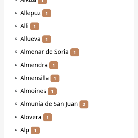
1
⚬
Allepuz
1
⚬
Alli
1
⚬
Allueva
1
⚬
Almenar de Soria
1
⚬
Almendra
1
⚬
Almensilla
1
⚬
Almoines
1
⚬
Almunia de San Juan
2
⚬
Alovera
1
⚬
Alp
1