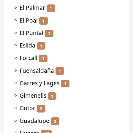
⚬
El Palmar
1
⚬
El Poal
1
⚬
El Puntal
1
⚬
Eslida
1
⚬
Forcall
1
⚬
Fuensaldaña
1
⚬
Garres y Lages
1
⚬
Gimenells
1
⚬
Gotor
2
⚬
Guadalupe
2