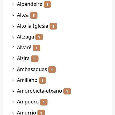
⚬
Alpandeire
1
⚬
Altea
3
⚬
Alto la Iglesia
1
⚬
Altzaga
1
⚬
Alvaré
1
⚬
Alzira
1
⚬
Ambasaguas
1
⚬
Amillano
1
⚬
Amorebieta-etxano
1
⚬
Ampuero
1
⚬
Amurrio
1