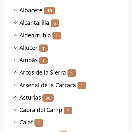
⚬
Albacete
18
⚬
Alcantarilla
5
⚬
Aldearrubia
1
⚬
Aljucer
1
⚬
Ambás
1
⚬
Arcos de la Sierra
1
⚬
Arsenal de la Carraca
1
⚬
Asturias
36
⚬
Cabra del Camp
1
⚬
Calaf
1