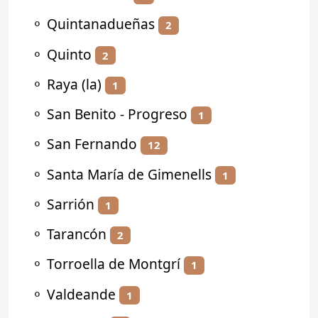
⚬
Quintanadueñas
2
⚬
Quinto
2
⚬
Raya (la)
1
⚬
San Benito - Progreso
1
⚬
San Fernando
12
⚬
Santa María de Gimenells
1
⚬
Sarrión
1
⚬
Tarancón
2
⚬
Torroella de Montgrí
1
⚬
Valdeande
1