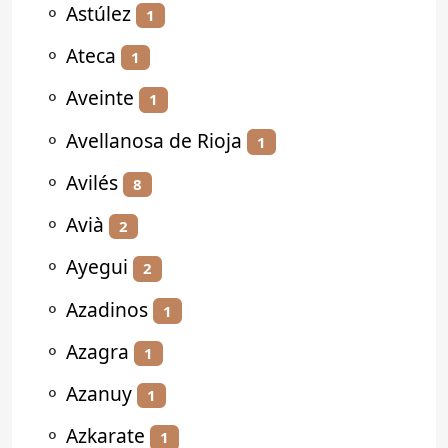
⚬
Astúlez
1
⚬
Ateca
1
⚬
Aveinte
1
⚬
Avellanosa de Rioja
1
⚬
Avilés
8
⚬
Avià
2
⚬
Ayegui
2
⚬
Azadinos
1
⚬
Azagra
1
⚬
Azanuy
1
⚬
Azkarate
1