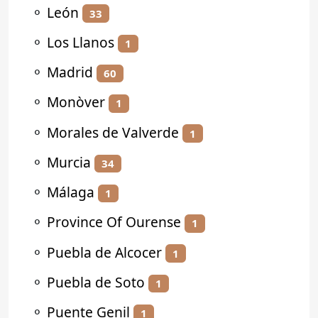
⚬
León
33
⚬
Los Llanos
1
⚬
Madrid
60
⚬
Monòver
1
⚬
Morales de Valverde
1
⚬
Murcia
34
⚬
Málaga
1
⚬
Province Of Ourense
1
⚬
Puebla de Alcocer
1
⚬
Puebla de Soto
1
⚬
Puente Genil
1