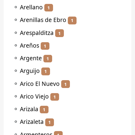
⚬
Arellano
1
⚬
Arenillas de Ebro
1
⚬
Arespalditza
1
⚬
Areños
1
⚬
Argente
1
⚬
Arguijo
1
⚬
Arico El Nuevo
1
⚬
Arico Viejo
1
⚬
Arizala
1
⚬
Arizaleta
1
⚬
Armenteros
1