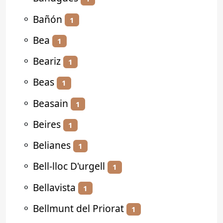
⚬
Bañón
1
⚬
Bea
1
⚬
Beariz
1
⚬
Beas
1
⚬
Beasain
1
⚬
Beires
1
⚬
Belianes
1
⚬
Bell-lloc D'urgell
1
⚬
Bellavista
1
⚬
Bellmunt del Priorat
1