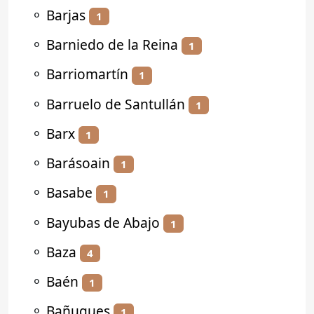
⚬
Barjas
1
⚬
Barniedo de la Reina
1
⚬
Barriomartín
1
⚬
Barruelo de Santullán
1
⚬
Barx
1
⚬
Barásoain
1
⚬
Basabe
1
⚬
Bayubas de Abajo
1
⚬
Baza
4
⚬
Baén
1
⚬
Bañugues
1