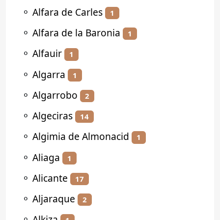
⚬
Alfara de Carles
1
⚬
Alfara de la Baronia
1
⚬
Alfauir
1
⚬
Algarra
1
⚬
Algarrobo
2
⚬
Algeciras
14
⚬
Algimia de Almonacid
1
⚬
Aliaga
1
⚬
Alicante
17
⚬
Aljaraque
2
⚬
Alkiza